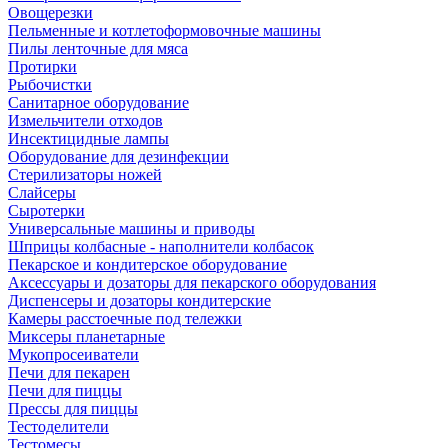
Овощерезки
Пельменные и котлетоформовочные машины
Пилы ленточные для мяса
Протирки
Рыбочистки
Санитарное оборудование
Измельчители отходов
Инсектицидные лампы
Оборудование для дезинфекции
Стерилизаторы ножей
Слайсеры
Сыротерки
Универсальные машины и приводы
Шприцы колбасные - наполнители колбасок
Пекарское и кондитерское оборудование
Аксессуары и дозаторы для пекарского оборудования
Диспенсеры и дозаторы кондитерские
Камеры расстоечные под тележки
Миксеры планетарные
Мукопросеиватели
Печи для пекарен
Печи для пиццы
Прессы для пиццы
Тестоделители
Тестомесы