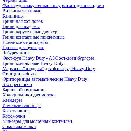
Чафинг-диш
Фаст-фуд и закусочные - шаурма хот-доги сэндвич
Витрины тепловые
Блинницы
Грили для хот-догов
Грили для шаурмы
Грили карусельные для кур
Грили контактные прижимные
Пончиковые аппараты
Прессы для бургеров
Чебуречницы
Фаст-фуд Heavy Duty - АЗС хот-доги бургеры
Грили контактные Heavy-Duty
Мармиты-"холдеры" для фаст-фуд Heavy-Duty
Станции рабочие
Фритюрницы автоматические Heavy Duty
Экспресс-печи
Барное оборудование
Холодильники для молока
Блендеры
Измельчители льда
Кофемашины
Кофемолки
Миксеры для молочных коктейлей
Соковыжималки