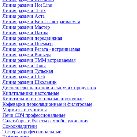
Линия раздачи Hot Line
Линия раздачи Tetrix
Линия раздачи Аста
Линия раздачи Виола - встраиваемая
Линия раздачи Мастер
Линия раздачи Патша
Линия раздачи передвижная
Линия раздачи Премьер
Линия раздачи Регата - встраиваемая
Линия раздачи Ривьера
Линия раздачи ТММ встраиваемая
Линия раздачи Толга
Линия раздачи Тульская
Линия раздачи Шеф
Линия раздачи Школьник
Диспенсеры напитков и сыпучих продуктов
Кипятильники настольные
Кипятильники настольные проточные
Кофеварки перколяционные и фильтровые
Мармиты и супницы
Печи СВЧ профессиональные
Салат-бары и буфеты самообслуживания
Сокоохладители
Тостеры профессиональные