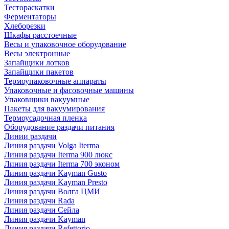
Тестораскатки
Ферментаторы
Хлеборезки
Шкафы расстоечные
Весы и упаковочное оборудование
Весы электронные
Запайщики лотков
Запайщики пакетов
Термоупаковочные аппараты
Упаковочные и фасовочные машины
Упаковщики вакуумные
Пакеты для вакуумирования
Термоусадочная пленка
Оборудование раздачи питания
Линии раздачи
Линия раздачи Volga Iterma
Линия раздачи Iterma 900 люкс
Линия раздачи Iterma 700 эконом
Линия раздачи Kayman Gusto
Линия раздачи Kayman Presto
Линия раздачи Волга ЦМИ
Линия раздачи Rada
Линия раздачи Сейла
Линия раздачи Kayman
Линия раздачи Refettorio