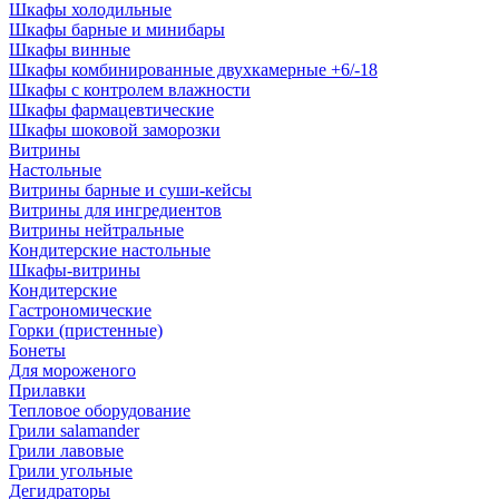
Шкафы холодильные
Шкафы барные и минибары
Шкафы винные
Шкафы комбинированные двухкамерные +6/-18
Шкафы с контролем влажности
Шкафы фармацевтические
Шкафы шоковой заморозки
Витрины
Настольные
Витрины барные и суши-кейсы
Витрины для ингредиентов
Витрины нейтральные
Кондитерские настольные
Шкафы-витрины
Кондитерские
Гастрономические
Горки (пристенные)
Бонеты
Для мороженого
Прилавки
Тепловое оборудование
Грили salamander
Грили лавовые
Грили угольные
Дегидраторы