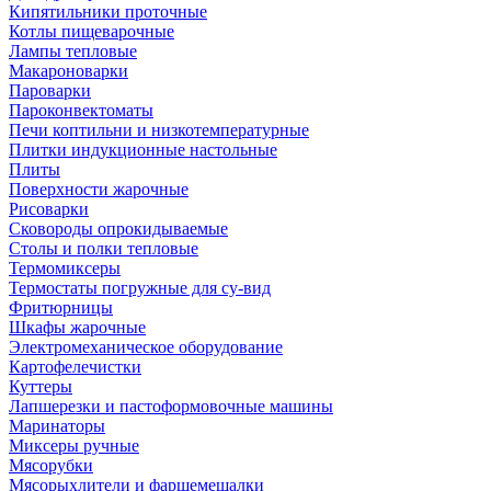
Кипятильники проточные
Котлы пищеварочные
Лампы тепловые
Макароноварки
Пароварки
Пароконвектоматы
Печи коптильни и низкотемпературные
Плитки индукционные настольные
Плиты
Поверхности жарочные
Рисоварки
Сковороды опрокидываемые
Столы и полки тепловые
Термомиксеры
Термостаты погружные для су-вид
Фритюрницы
Шкафы жарочные
Электромеханическое оборудование
Картофелечистки
Куттеры
Лапшерезки и пастоформовочные машины
Маринаторы
Миксеры ручные
Мясорубки
Мясорыхлители и фаршемешалки