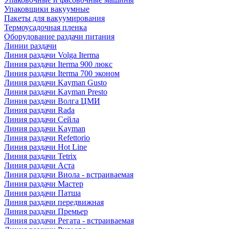
Упаковщики вакуумные
Пакеты для вакуумирования
Термоусадочная пленка
Оборудование раздачи питания
Линии раздачи
Линия раздачи Volga Iterma
Линия раздачи Iterma 900 люкс
Линия раздачи Iterma 700 эконом
Линия раздачи Kayman Gusto
Линия раздачи Kayman Presto
Линия раздачи Волга ЦМИ
Линия раздачи Rada
Линия раздачи Сейла
Линия раздачи Kayman
Линия раздачи Refettorio
Линия раздачи Hot Line
Линия раздачи Tetrix
Линия раздачи Аста
Линия раздачи Виола - встраиваемая
Линия раздачи Мастер
Линия раздачи Патша
Линия раздачи передвижная
Линия раздачи Премьер
Линия раздачи Регата - встраиваемая