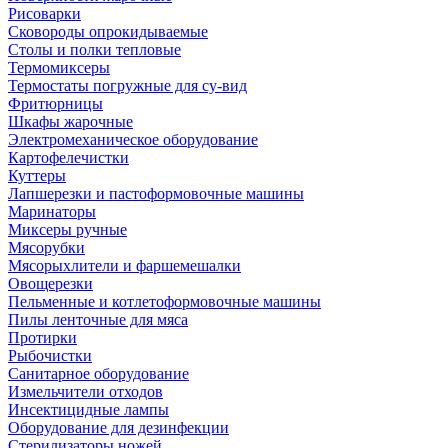
Рисоварки
Сковороды опрокидываемые
Столы и полки тепловые
Термомиксеры
Термостаты погружные для су-вид
Фритюрницы
Шкафы жарочные
Электромеханическое оборудование
Картофелечистки
Куттеры
Лапшерезки и пастоформовочные машины
Маринаторы
Миксеры ручные
Мясорубки
Мясорыхлители и фаршемешалки
Овощерезки
Пельменные и котлетоформовочные машины
Пилы ленточные для мяса
Протирки
Рыбочистки
Санитарное оборудование
Измельчители отходов
Инсектицидные лампы
Оборудование для дезинфекции
Стерилизаторы ножей