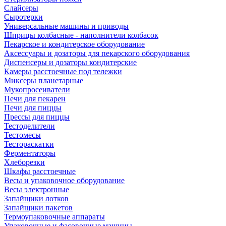
Слайсеры
Сыротерки
Универсальные машины и приводы
Шприцы колбасные - наполнители колбасок
Пекарское и кондитерское оборудование
Аксессуары и дозаторы для пекарского оборудования
Диспенсеры и дозаторы кондитерские
Камеры расстоечные под тележки
Миксеры планетарные
Мукопросеиватели
Печи для пекарен
Печи для пиццы
Прессы для пиццы
Тестоделители
Тестомесы
Тестораскатки
Ферментаторы
Хлеборезки
Шкафы расстоечные
Весы и упаковочное оборудование
Весы электронные
Запайщики лотков
Запайщики пакетов
Термоупаковочные аппараты
Упаковочные и фасовочные машины