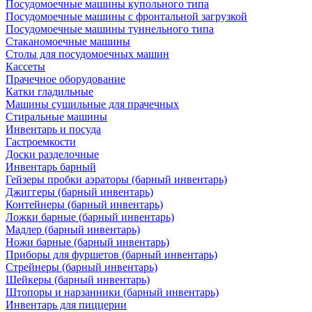
Посудомоечные машины купольного типа
Посудомоечные машины с фронтальной загрузкой
Посудомоечные машины туннельного типа
Стаканомоечные машины
Столы для посудомоечных машин
Кассеты
Прачечное оборудование
Катки гладильные
Машины сушильные для прачечных
Стиральные машины
Инвентарь и посуда
Гастроемкости
Доски разделочные
Инвентарь барный
Гейзеры пробки аэраторы (барный инвентарь)
Джиггеры (барный инвентарь)
Контейнеры (барный инвентарь)
Ложки барные (барный инвентарь)
Мадлер (барный инвентарь)
Ножи барные (барный инвентарь)
Приборы для фуршетов (барный инвентарь)
Стрейнеры (барный инвентарь)
Шейкеры (барный инвентарь)
Штопоры и нарзанники (барный инвентарь)
Инвентарь для пиццерии