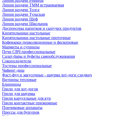
Линия раздачи Ривьера
Линия раздачи ТММ встраиваемая
Линия раздачи Толга
Линия раздачи Тульская
Линия раздачи Шеф
Линия раздачи Школьник
Диспенсеры напитков и сыпучих продуктов
Кипятильники настольные
Кипятильники настольные проточные
Кофеварки перколяционные и фильтровые
Мармиты и супницы
Печи СВЧ профессиональные
Салат-бары и буфеты самообслуживания
Сокоохладители
Тостеры профессиональные
Чафинг-диш
Фаст-фуд и закусочные - шаурма хот-доги сэндвич
Витрины тепловые
Блинницы
Грили для хот-догов
Грили для шаурмы
Грили карусельные для кур
Грили контактные прижимные
Пончиковые аппараты
Прессы для бургеров