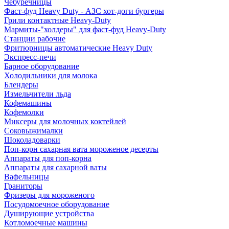
Чебуречницы
Фаст-фуд Heavy Duty - АЗС хот-доги бургеры
Грили контактные Heavy-Duty
Мармиты-"холдеры" для фаст-фуд Heavy-Duty
Станции рабочие
Фритюрницы автоматические Heavy Duty
Экспресс-печи
Барное оборудование
Холодильники для молока
Блендеры
Измельчители льда
Кофемашины
Кофемолки
Миксеры для молочных коктейлей
Соковыжималки
Шоколадоварки
Поп-корн сахарная вата мороженое десерты
Аппараты для поп-корна
Аппараты для сахарной ваты
Вафельницы
Граниторы
Фризеры для мороженого
Посудомоечное оборудование
Душирующие устройства
Котломоечные машины