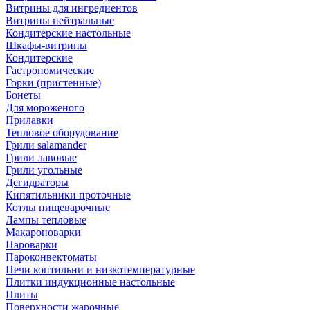
Витрины для ингредиентов
Витрины нейтральные
Кондитерские настольные
Шкафы-витрины
Кондитерские
Гастрономические
Горки (пристенные)
Бонеты
Для мороженого
Прилавки
Тепловое оборудование
Грили salamander
Грили лавовые
Грили угольные
Дегидраторы
Кипятильники проточные
Котлы пищеварочные
Лампы тепловые
Макароноварки
Пароварки
Пароконвектоматы
Печи коптильни и низкотемпературные
Плитки индукционные настольные
Плиты
Поверхности жарочные