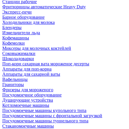
Станции рабочие
Фритюрницы автоматические Heavy Duty
Экспресс-печи
Барное оборудование
Холодильники для молока
Блендеры
Измельчители льда
Кофемашины
Кофемолки
Миксеры для молочных коктейлей
Соковыжималки
Шоколадоварки
Поп-корн сахарная вата мороженое десерты
Аппараты для поп-корна
Аппараты для сахарной ваты
Вафельницы
Граниторы
Фризеры для мороженого
Посудомоечное оборудование
Душирующие устройства
Котломоечные машины
Посудомоечные машины купольного типа
Посудомоечные машины с фронтальной загрузкой
Посудомоечные машины туннельного типа
Стаканомоечные машины