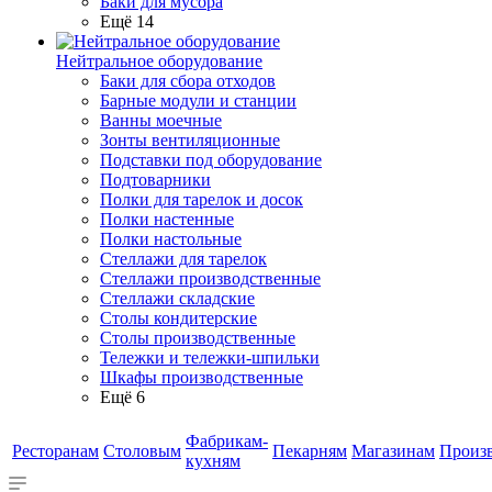
Баки для мусора
Ещё 14
Нейтральное оборудование
Баки для сбора отходов
Барные модули и станции
Ванны моечные
Зонты вентиляционные
Подставки под оборудование
Подтоварники
Полки для тарелок и досок
Полки настенные
Полки настольные
Стеллажи для тарелок
Стеллажи производственные
Стеллажи складские
Столы кондитерские
Столы производственные
Тележки и тележки-шпильки
Шкафы производственные
Ещё 6
Фабрикам-
Ресторанам
Столовым
Пекарням
Магазинам
Произ
кухням