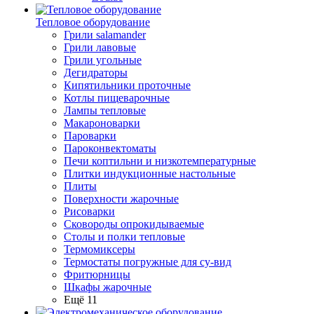
Тепловое оборудование
Грили salamander
Грили лавовые
Грили угольные
Дегидраторы
Кипятильники проточные
Котлы пищеварочные
Лампы тепловые
Макароноварки
Пароварки
Пароконвектоматы
Печи коптильни и низкотемпературные
Плитки индукционные настольные
Плиты
Поверхности жарочные
Рисоварки
Сковороды опрокидываемые
Столы и полки тепловые
Термомиксеры
Термостаты погружные для су-вид
Фритюрницы
Шкафы жарочные
Ещё 11