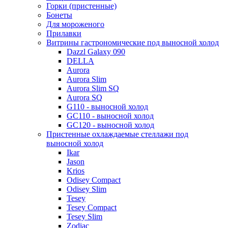
Горки (пристенные)
Бонеты
Для мороженого
Прилавки
Витрины гастрономические под выносной холод
Dazzl Galaxy 090
DELLA
Aurora
Aurora Slim
Aurora Slim SQ
Aurora SQ
G110 - выносной холод
GC110 - выносной холод
GC120 - выносной холод
Пристенные охлаждаемые стеллажи под
выносной холод
Ikar
Jason
Krios
Odisey Compact
Odisey Slim
Tesey
Tesey Compact
Tesey Slim
Zodiac