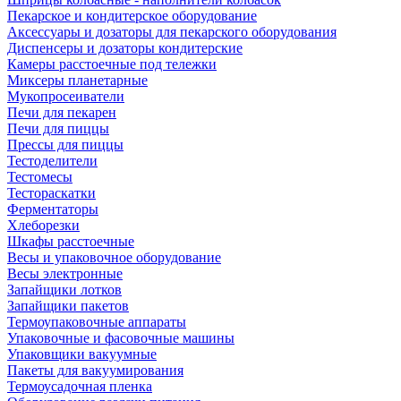
Пекарское и кондитерское оборудование
Аксессуары и дозаторы для пекарского оборудования
Диспенсеры и дозаторы кондитерские
Камеры расстоечные под тележки
Миксеры планетарные
Мукопросеиватели
Печи для пекарен
Печи для пиццы
Прессы для пиццы
Тестоделители
Тестомесы
Тестораскатки
Ферментаторы
Хлеборезки
Шкафы расстоечные
Весы и упаковочное оборудование
Весы электронные
Запайщики лотков
Запайщики пакетов
Термоупаковочные аппараты
Упаковочные и фасовочные машины
Упаковщики вакуумные
Пакеты для вакуумирования
Термоусадочная пленка