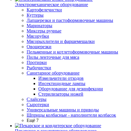
Электромеханическое оборудование
Картофелечистки
Куттеры
Лапшерезки и пастоформовочные машины
Маринаторы
Миксеры ручные
Мясорубки
Мясорыхлители и фаршемешалки
Овощерезки
Пельменные и котлетоформовочные машины
Пилы ленточные для мяса
Протирки
Рыбочистки
Санитарное оборудование
Измельчители отходов
Инсектицидные лампы
Оборудование для дезинфекции
Стерилизаторы ножей
Слайсеры
Сыротерки
Универсальные машины и приводы
Шприцы колбасные - наполнители колбасок
Ещё 7
Пекарское и кондитерское оборудование