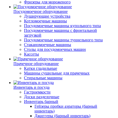
Фризеры для мороженого
Посудомоечное оборудование
Душирующие устройства
Котломоечные машины
Посудомоечные машины купольного типа
Посудомоечные машины с фронтальной
загрузкой
Посудомоечные машины туннельного типа
Стаканомоечные машины
Столы для посудомоечных машин
Кассеты
Прачечное оборудование
Катки гладильные
Машины сушильные для прачечных
Стиральные машины
Инвентарь и посуда
Гастроемкости
Доски разделочные
Инвентарь барный
Гейзеры пробки аэраторы (барный
инвентарь)
Джиггеры (барный инвентарь)