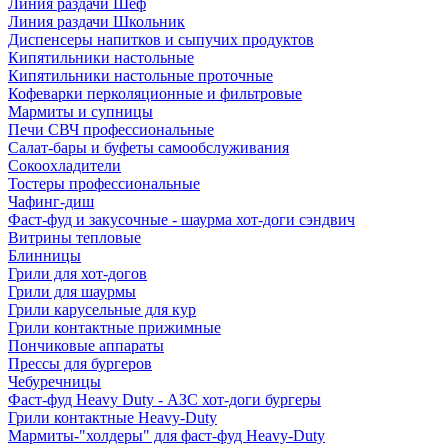
Линия раздачи Шеф
Линия раздачи Школьник
Диспенсеры напитков и сыпучих продуктов
Кипятильники настольные
Кипятильники настольные проточные
Кофеварки перколяционные и фильтровые
Мармиты и супницы
Печи СВЧ профессиональные
Салат-бары и буфеты самообслуживания
Сокоохладители
Тостеры профессиональные
Чафинг-диш
Фаст-фуд и закусочные - шаурма хот-доги сэндвич
Витрины тепловые
Блинницы
Грили для хот-догов
Грили для шаурмы
Грили карусельные для кур
Грили контактные прижимные
Пончиковые аппараты
Прессы для бургеров
Чебуречницы
Фаст-фуд Heavy Duty - АЗС хот-доги бургеры
Грили контактные Heavy-Duty
Мармиты-"холдеры" для фаст-фуд Heavy-Duty