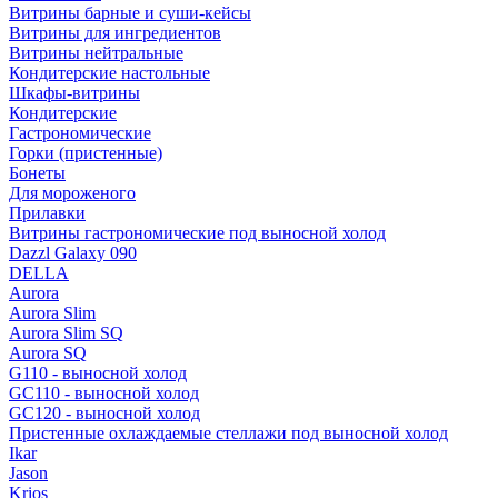
Витрины барные и суши-кейсы
Витрины для ингредиентов
Витрины нейтральные
Кондитерские настольные
Шкафы-витрины
Кондитерские
Гастрономические
Горки (пристенные)
Бонеты
Для мороженого
Прилавки
Витрины гастрономические под выносной холод
Dazzl Galaxy 090
DELLA
Aurora
Aurora Slim
Aurora Slim SQ
Aurora SQ
G110 - выносной холод
GC110 - выносной холод
GC120 - выносной холод
Пристенные охлаждаемые стеллажи под выносной холод
Ikar
Jason
Krios