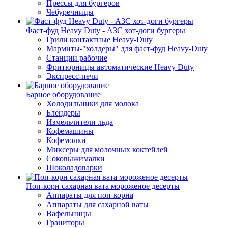
Прессы для бургеров
Чебуречницы
Фаст-фуд Heavy Duty - АЗС хот-доги бургеры
Грили контактные Heavy-Duty
Мармиты-"холдеры" для фаст-фуд Heavy-Duty
Станции рабочие
Фритюрницы автоматические Heavy Duty
Экспресс-печи
Барное оборудование
Холодильники для молока
Блендеры
Измельчители льда
Кофемашины
Кофемолки
Миксеры для молочных коктейлей
Соковыжималки
Шоколадоварки
Поп-корн сахарная вата мороженое десерты
Аппараты для поп-корна
Аппараты для сахарной ваты
Вафельницы
Граниторы