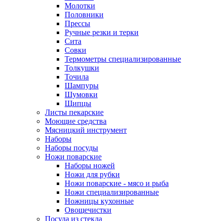
Молотки
Половники
Прессы
Ручные резки и терки
Сита
Совки
Термометры специализированные
Толкушки
Точила
Шампуры
Шумовки
Щипцы
Листы пекарские
Моющие средства
Мясницкий инструмент
Наборы
Наборы посуды
Ножи поварские
Наборы ножей
Ножи для рубки
Ножи поварские - мясо и рыба
Ножи специализированные
Ножницы кухонные
Овощечистки
Посуда из стекла