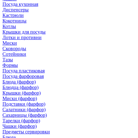
Посуда кухонная
Диспенсеры
Кастрюли
Кокотницы
Котлы
Крышки для посуды
Лотки и противни
Миски
Сковороды
Сотейники
Тазы
Формы
Посуда пластиковая
Посуда фарфоровая
Блюда (фарфор)
Блюдца (фарфор)
Крышки (фарфор)
Миски (фарфор)
Подставки (фарфор)
Салатники (фарфор)
Сахарницы (фарфор)
Тарелки (фарфор)
Чашки (фарфор)
Предметы сервировки
Блюда