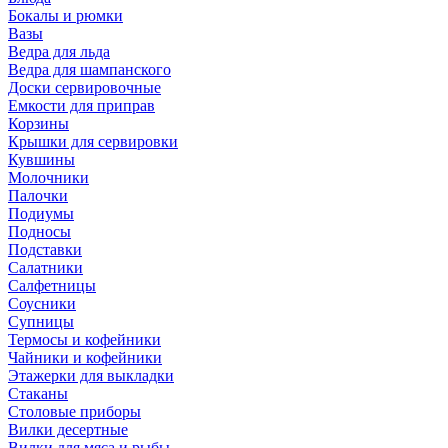
Бокалы и рюмки
Вазы
Ведра для льда
Ведра для шампанского
Доски сервировочные
Емкости для приправ
Корзины
Крышки для сервировки
Кувшины
Молочники
Палочки
Подиумы
Подносы
Подставки
Салатники
Салфетницы
Соусники
Супницы
Термосы и кофейники
Чайники и кофейники
Этажерки для выкладки
Стаканы
Столовые приборы
Вилки десертные
Вилки для мяса и рыбы