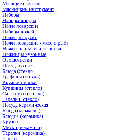
Моющие средства
Мясницкий инструмент
Наборы
Наборы посуды
Ножи поварские
Наборы ножей
Ножи для рубки
Ножи поварские - мясо и рыба
Ножи специализированные
Ножницы кухонные
Овощечистки
Посуда из стекла
Блюда (стекло)
Графины (стекло)
Кружки пивные
Кувшины (стекло)
Салатники (стекло)
Тарелки (стекло)
Посуда керамическая
Блюда (керамика)
Блюдца (керамика)
Кружки
Миски (керамика)
Тарелки (керамика)
Чашки