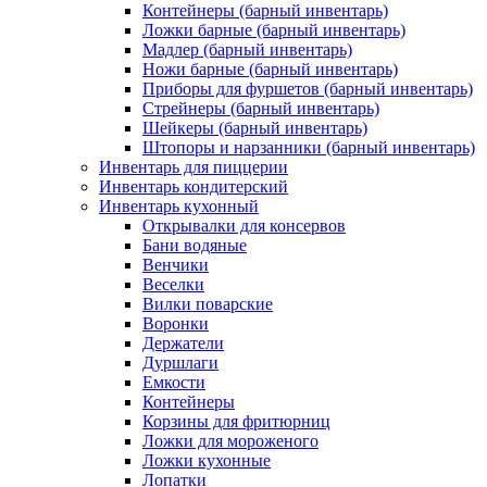
Контейнеры (барный инвентарь)
Ложки барные (барный инвентарь)
Мадлер (барный инвентарь)
Ножи барные (барный инвентарь)
Приборы для фуршетов (барный инвентарь)
Стрейнеры (барный инвентарь)
Шейкеры (барный инвентарь)
Штопоры и нарзанники (барный инвентарь)
Инвентарь для пиццерии
Инвентарь кондитерский
Инвентарь кухонный
Открывалки для консервов
Бани водяные
Венчики
Веселки
Вилки поварские
Воронки
Держатели
Дуршлаги
Емкости
Контейнеры
Корзины для фритюрниц
Ложки для мороженого
Ложки кухонные
Лопатки