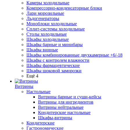
Камеры холодильные
Компрессорно-конденсаторные блоки
Лари морозильные
Льдогенераторы
Моноблоки холодильные
Сплит-системы холодильные
Столы холодильные
Шкафы холодильные
Шкафы барные и минибары
Шкафы винные
Шкафы комбинированные двухкамерные +6/-18
Шкафы с контролем влажности
Шкафы фармацевтические
Шкафы шоковой заморозки
Ещё 4
Витрины
Настольные
Витрины барные и суши-кейсы
Витрины для ингредиентов
Витрины нейтральные
Кондитерские настольные
Шкафы-витрины
Кондитерские
Гастрономические