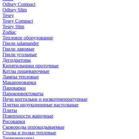
Odisey Compact
Odisey Slim
Tesey
Tesey Compact
Tesey Slim
Zodiac
Тепловое оборудование
Грили salamander
Грили лавовые
Грили угольные
Дегидраторы
Кипятильники проточные
Котлы пищеварочные
Лампы тепловые
Макароноварки
Пароварки
Пароконвектоматы
Печи коптильни и низкотемпературные
Плитки индукционные настольные
Плиты
Поверхности жарочные
Рисоварки
Сковороды опрокидываемые
Столы и полки тепловые
Термомиксеры