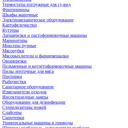
Термостаты погружные для су-вид
Фритюрницы
Шкафы жарочные
Электромеханическое оборудование
Картофелечистки
Куттеры
Лапшерезки и пастоформовочные машины
Маринаторы
Миксеры ручные
Мясорубки
Мясорыхлители и фаршемешалки
Овощерезки
Пельменные и котлетоформовочные машины
Пилы ленточные для мяса
Протирки
Рыбочистки
Санитарное оборудование
Измельчители отходов
Инсектицидные лампы
Оборудование для дезинфекции
Стерилизаторы ножей
Слайсеры
Сыротерки
Универсальные машины и приводы
Шприцы колбасные - наполнители колбасок