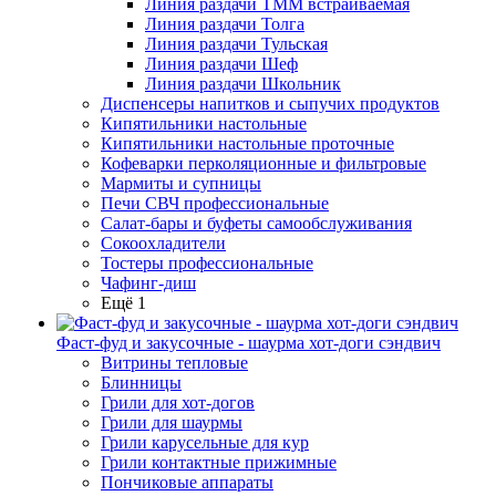
Линия раздачи ТММ встраиваемая
Линия раздачи Толга
Линия раздачи Тульская
Линия раздачи Шеф
Линия раздачи Школьник
Диспенсеры напитков и сыпучих продуктов
Кипятильники настольные
Кипятильники настольные проточные
Кофеварки перколяционные и фильтровые
Мармиты и супницы
Печи СВЧ профессиональные
Салат-бары и буфеты самообслуживания
Сокоохладители
Тостеры профессиональные
Чафинг-диш
Ещё 1
Фаст-фуд и закусочные - шаурма хот-доги сэндвич
Витрины тепловые
Блинницы
Грили для хот-догов
Грили для шаурмы
Грили карусельные для кур
Грили контактные прижимные
Пончиковые аппараты