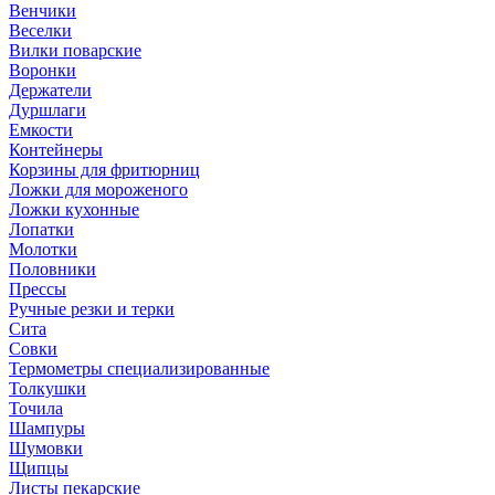
Венчики
Веселки
Вилки поварские
Воронки
Держатели
Дуршлаги
Емкости
Контейнеры
Корзины для фритюрниц
Ложки для мороженого
Ложки кухонные
Лопатки
Молотки
Половники
Прессы
Ручные резки и терки
Сита
Совки
Термометры специализированные
Толкушки
Точила
Шампуры
Шумовки
Щипцы
Листы пекарские