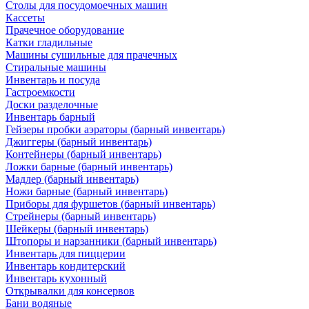
Столы для посудомоечных машин
Кассеты
Прачечное оборудование
Катки гладильные
Машины сушильные для прачечных
Стиральные машины
Инвентарь и посуда
Гастроемкости
Доски разделочные
Инвентарь барный
Гейзеры пробки аэраторы (барный инвентарь)
Джиггеры (барный инвентарь)
Контейнеры (барный инвентарь)
Ложки барные (барный инвентарь)
Мадлер (барный инвентарь)
Ножи барные (барный инвентарь)
Приборы для фуршетов (барный инвентарь)
Стрейнеры (барный инвентарь)
Шейкеры (барный инвентарь)
Штопоры и нарзанники (барный инвентарь)
Инвентарь для пиццерии
Инвентарь кондитерский
Инвентарь кухонный
Открывалки для консервов
Бани водяные