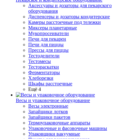
Аксессуары и дозаторы для пекарского
оборудования
Диспенсеры и дозаторы кондитерские
Камеры расстоечные под тележки
Миксеры планетарные
Мукопросеиватели
Печи для пекарен
Печи для пиццы
Прессы для пиццы
Тестоделители
Тестомесы
Тестораскатки
Ферментаторы
Хлеборезки
Шкафы расстоечные
Ещё 4
Весы и упаковочное оборудование
Весы электронные
Запайщики лотков
Запайщики пакетов
Термоупаковочные аппараты
Упаковочные и фасовочные машины
Упаковщики вакуумные