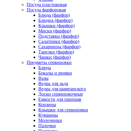
Посуда пластиковая
Посуда фарфоровая
Блюда (фарфор)
Блюдца (фарфор)
Крышки (фарфор)
Миски (фарфор)
Подставки (фарфор)
Салатники (фарфор)
Сахарницы (фарфор)
Тарелки (фарфор)
Чашки (фарфор)
Предметы сервировки
Блюда
Бокалы и рюмки
Вазы
Ведра для льда
Ведра для шампанского
Доски сервировочные
Емкости для приправ
Корзины
Крышки для сервировки
Кувшины
Молочники
Палочки
Подиумы