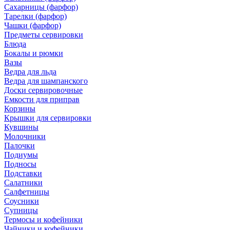
Сахарницы (фарфор)
Тарелки (фарфор)
Чашки (фарфор)
Предметы сервировки
Блюда
Бокалы и рюмки
Вазы
Ведра для льда
Ведра для шампанского
Доски сервировочные
Емкости для приправ
Корзины
Крышки для сервировки
Кувшины
Молочники
Палочки
Подиумы
Подносы
Подставки
Салатники
Салфетницы
Соусники
Супницы
Термосы и кофейники
Чайники и кофейники