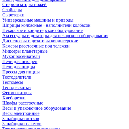
Стерилизаторы ножей
Слайсеры
Сыротерки
Универсальные машины и приводы
Шприцы колбасные - наполнители колбасок
Пекарское и кондитерское оборудование
Аксессуары и дозаторы для пекарского оборудования
Диспенсеры и дозаторы кондитерские
Камеры расстоечные под тележки
Миксеры планетарные
Мукопросеиватели
Печи для пекарен
Печи для пиццы
Прессы для пиццы
Тестоделители
Тестомесы
Тестораскатки
Ферментаторы
Хлеборезки
Шкафы расстоечные
Весы и упаковочное оборудование
Весы электронные
Запайщики лотков
Запайщики пакетов
Термоупаковочные аппараты