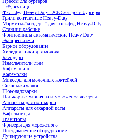
Прессы для бургеров
Чебуречницы
Фаст-фуд Heavy Duty - АЗС хот-доги бургеры
Грили контактные Heavy-Duty
Мармиты-"холдеры" для фаст-фуд Heavy-Duty
Станции рабочие
Фритюрницы автоматические Heavy Duty
Экспресс-печи
Барное оборудование
Холодильники для молока
Блендеры
Измельчители льда
Кофемашины
Кофемолки
Миксеры для молочных коктейлей
Соковыжималки
Шоколадоварки
Поп-корн сахарная вата мороженое десерты
Аппараты для поп-корна
Аппараты для сахарной ваты
Вафельницы
Граниторы
Фризеры для мороженого
Посудомоечное оборудование
Душирующие устройства