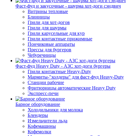
Фаст-фуд и закусочные - шаурма хот-доги сэндвич
Витрины тепловые
Блинницы
Грили для хот-догов
Грили для шаурмы
Грили карусельные для кур
Грили контактные прижимные
Пончиковые аппараты
Прессы для бургеров
Чебуречницы
Фаст-фуд Heavy Duty - АЗС хот-доги бургеры
Грили контактные Heavy-Duty
Мармиты-"холдеры" для фаст-фуд Heavy-Duty
Станции рабочие
Фритюрницы автоматические Heavy Duty
Экспресс-печи
Барное оборудование
Холодильники для молока
Блендеры
Измельчители льда
Кофемашины
Кофемолки