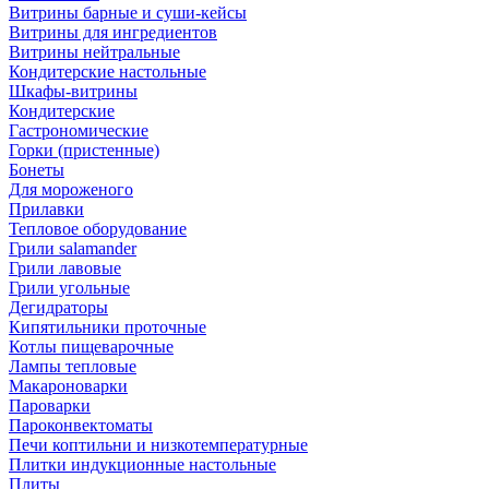
Витрины барные и суши-кейсы
Витрины для ингредиентов
Витрины нейтральные
Кондитерские настольные
Шкафы-витрины
Кондитерские
Гастрономические
Горки (пристенные)
Бонеты
Для мороженого
Прилавки
Тепловое оборудование
Грили salamander
Грили лавовые
Грили угольные
Дегидраторы
Кипятильники проточные
Котлы пищеварочные
Лампы тепловые
Макароноварки
Пароварки
Пароконвектоматы
Печи коптильни и низкотемпературные
Плитки индукционные настольные
Плиты