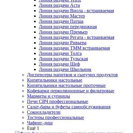
Линия раздачи Аста
Линия раздачи Виола - встраиваемая
Линия раздачи Мастер
Линия раздачи Патша
Линия раздачи передвижная
Линия раздачи Премьер
Линия раздачи Регата - встраиваемая
Линия раздачи Ривьера
Линия раздачи ТММ встраиваемая
Линия раздачи Толга
Линия раздачи Тульская
Линия раздачи Шеф
Линия раздачи Школьник
Диспенсеры напитков и сыпучих продуктов
Кипятильники настольные
Кипятильники настольные проточные
Кофеварки перколяционные и фильтровые
Мармиты и супницы
Печи СВЧ профессиональные
Салат-бары и буфеты самообслуживания
Сокоохладители
Тостеры профессиональные
Чафинг-диш
Ещё 1