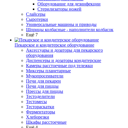
Оборудование для дезинфекции
Стерилизаторы ножей
Слайсеры
Сыротерки
Универсальные машины и приводы
Шприцы колбасные - наполнители колбасок
Ещё 7
Пекарское и кондитерское оборудование
Аксессуары и дозаторы для пекарского
оборудования
Диспенсеры и дозаторы кондитерские
Камеры расстоечные под тележки
Миксеры планетарные
Мукопросеиватели
Печи для пекарен
Печи для пиццы
Прессы для пиццы
Тестоделители
Тестомесы
Тестораскатки
Ферментаторы
Хлеборезки
Шкафы расстоечные
Ещё 4