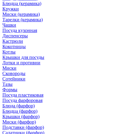
Блюдца (керамика)
Кружки
Миски (керамика)
Тарелки (керамика)
Чашки
Посуда кухонная
Диспенсеры
Кастрюли
Кокотницы
Котлы
Крышки для посуды
Лотки и противни
Миски
Сковороды
Сотейники
Тазы
Формы
Посуда пластиковая
Посуда фарфоровая
Блюда (фарфор)
Блюдца (фарфор)
Крышки (фарфор)
Миски (фарфор)
Подставки (фарфор)
Салатники (фарфор)