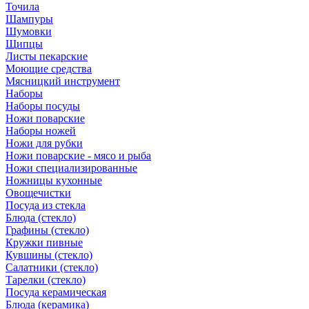
Точила
Шампуры
Шумовки
Щипцы
Листы пекарские
Моющие средства
Мясницкий инструмент
Наборы
Наборы посуды
Ножи поварские
Наборы ножей
Ножи для рубки
Ножи поварские - мясо и рыба
Ножи специализированные
Ножницы кухонные
Овощечистки
Посуда из стекла
Блюда (стекло)
Графины (стекло)
Кружки пивные
Кувшины (стекло)
Салатники (стекло)
Тарелки (стекло)
Посуда керамическая
Блюда (керамика)