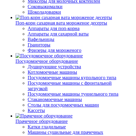
Миксеры для молочных коктейлей
Соковыжималки
Шоколадоварки
Поп-корн сахарная вата мороженое десерты
Аппараты для поп-корна
Аппараты для сахарной ваты
Вафельницы
Граниторы
Фризеры для мороженого
Посудомоечное оборудование
Душирующие устройства
Котломоечные машины
Посудомоечные машины купольного типа
Посудомоечные машины с фронтальной
загрузкой
Посудомоечные машины туннельного типа
Стаканомоечные машины
Столы для посудомоечных машин
Кассеты
Прачечное оборудование
Катки гладильные
Машины сушильные для прачечных