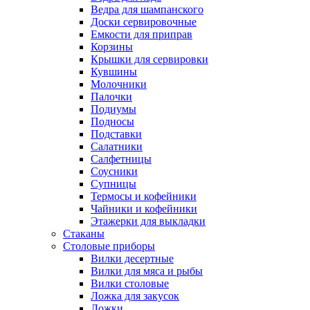
Ведра для шампанского
Доски сервировочные
Емкости для приправ
Корзины
Крышки для сервировки
Кувшины
Молочники
Палочки
Подиумы
Подносы
Подставки
Салатники
Салфетницы
Соусники
Супницы
Термосы и кофейники
Чайники и кофейники
Этажерки для выкладки
Стаканы
Столовые приборы
Вилки десертные
Вилки для мяса и рыбы
Вилки столовые
Ложка для закусок
Ложки