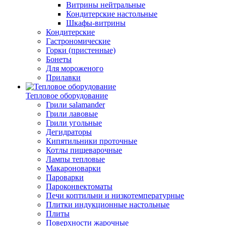
Витрины нейтральные
Кондитерские настольные
Шкафы-витрины
Кондитерские
Гастрономические
Горки (пристенные)
Бонеты
Для мороженого
Прилавки
Тепловое оборудование
Грили salamander
Грили лавовые
Грили угольные
Дегидраторы
Кипятильники проточные
Котлы пищеварочные
Лампы тепловые
Макароноварки
Пароварки
Пароконвектоматы
Печи коптильни и низкотемпературные
Плитки индукционные настольные
Плиты
Поверхности жарочные