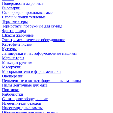
Поверхности жарочные
Рисоварки
Сковороды опрокидываемые
Столы и полки тепловые
Термомиксеры
Термостаты погружные для су-вид
Фритюрницы
Шкафы жарочные
Электромеханическое оборудование
Картофелечистки
Куттеры
Лапшерезки и пастоформовочные машины
Маринаторы
Миксеры ручные
Мясорубки
Мясорыхлители и фаршемешалки
Овощерезки
Пельменные и котлетоформовочные машины
Пилы ленточные для мяса
Протирки
Рыбочистки
Санитарное оборудование
Измельчители отходов
Инсектицидные лампы
Оборудование для дезинфекции