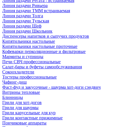
Линия раздачи Регата - встраиваемая
Линия раздачи Ривьера
Линия раздачи ТММ встраиваемая
Линия раздачи Толга
Линия раздачи Тульская
Линия раздачи Шеф
Линия раздачи Школьник
Диспенсеры напитков и сыпучих продуктов
Кипятильники настольные
Кипятильники настольные проточные
Кофеварки перколяционные и фильтровые
Мармиты и супницы
Печи СВЧ профессиональные
Салат-бары и буфеты самообслуживания
Сокоохладители
Тостеры профессиональные
Чафинг-диш
Фаст-фуд и закусочные - шаурма хот-доги сэндвич
Витрины тепловые
Блинницы
Грили для хот-догов
Грили для шаурмы
Грили карусельные для кур
Грили контактные прижимные
Пончиковые аппараты