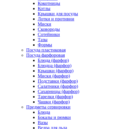
Кокотницы
Котлы
Крышки для посуды
Лотки и противни
Миски
Сковороды
Сотейники
Тазы
Формы
Посуда пластиковая
Посуда фарфоровая
Блюда (фарфор)
Блюдца (фарфор)
Крышки (фарфор)
Миски (фарфор)
Подставки (фарфор)
Салатники (фарфор)
Сахарницы (фарфор)
Тарелки (фарфор)
Чашки (фарфор)
Предметы сервировки
Блюда
Бокалы и рюмки
Вазы
Ведра для льда