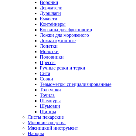
Воронки
Держатели
Дуршлаги
Емкости
Контейнеры
Корзины для фритюрниц
Ложки для мороженого
Ложки кухонные
Лопатки
Молотки
Половники
Прессы
Ручные резки и терки
Сита
Совки
Термометры специализированные
Толкушки
Точила
Шампуры
Шумовки
Щипцы
Листы пекарские
Моющие средства
Мясницкий инструмент
Наборы