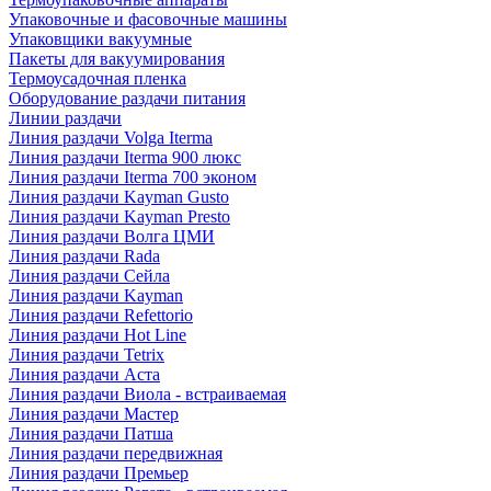
Упаковочные и фасовочные машины
Упаковщики вакуумные
Пакеты для вакуумирования
Термоусадочная пленка
Оборудование раздачи питания
Линии раздачи
Линия раздачи Volga Iterma
Линия раздачи Iterma 900 люкс
Линия раздачи Iterma 700 эконом
Линия раздачи Kayman Gusto
Линия раздачи Kayman Presto
Линия раздачи Волга ЦМИ
Линия раздачи Rada
Линия раздачи Сейла
Линия раздачи Kayman
Линия раздачи Refettorio
Линия раздачи Hot Line
Линия раздачи Tetrix
Линия раздачи Аста
Линия раздачи Виола - встраиваемая
Линия раздачи Мастер
Линия раздачи Патша
Линия раздачи передвижная
Линия раздачи Премьер