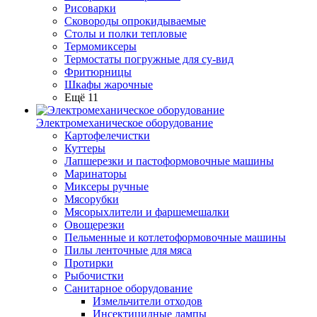
Рисоварки
Сковороды опрокидываемые
Столы и полки тепловые
Термомиксеры
Термостаты погружные для су-вид
Фритюрницы
Шкафы жарочные
Ещё 11
Электромеханическое оборудование
Картофелечистки
Куттеры
Лапшерезки и пастоформовочные машины
Маринаторы
Миксеры ручные
Мясорубки
Мясорыхлители и фаршемешалки
Овощерезки
Пельменные и котлетоформовочные машины
Пилы ленточные для мяса
Протирки
Рыбочистки
Санитарное оборудование
Измельчители отходов
Инсектицидные лампы