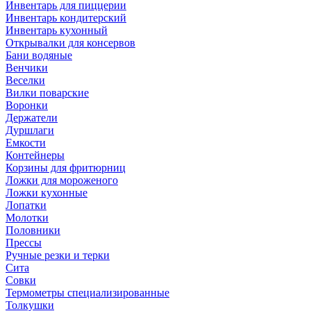
Инвентарь для пиццерии
Инвентарь кондитерский
Инвентарь кухонный
Открывалки для консервов
Бани водяные
Венчики
Веселки
Вилки поварские
Воронки
Держатели
Дуршлаги
Емкости
Контейнеры
Корзины для фритюрниц
Ложки для мороженого
Ложки кухонные
Лопатки
Молотки
Половники
Прессы
Ручные резки и терки
Сита
Совки
Термометры специализированные
Толкушки