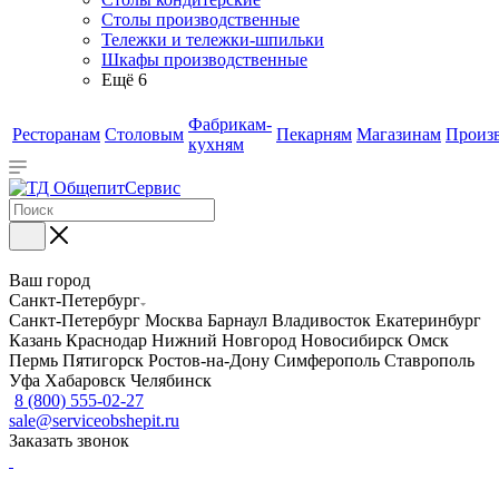
Столы производственные
Тележки и тележки-шпильки
Шкафы производственные
Ещё 6
Фабрикам-
Ресторанам
Столовым
Пекарням
Магазинам
Произ
кухням
Ваш город
Санкт-Петербург
Санкт-Петербург
Москва
Барнаул
Владивосток
Екатеринбург
Казань
Краснодар
Нижний Новгород
Новосибирск
Омск
Пермь
Пятигорск
Ростов-на-Дону
Симферополь
Ставрополь
Уфа
Хабаровск
Челябинск
8 (800) 555-02-27
sale@serviceobshepit.ru
Заказать звонок