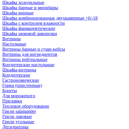
Шкафы холодильные
Шкафы барные и минибары
Шкафы винные
Шкафы комбинированные двухкамерные +6/-18
Шкафы с контролем влажности
Шкафы фармацевтические
Шкафы шоковой заморозки
Витрины
Настольные
Витрины барные и суши-кейсы
Витрины для ингредиентов
Витрины нейтральные
Кондитерские настольные
Шкафы-витрины
Кондитерские
Гастрономические
Горки (пристенные)
Бонеты
Для мороженого
Прилавки
Тепловое оборудование
Грили salamander
Грили лавовые
Грили угольные
Дегидраторы