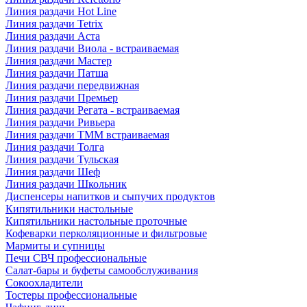
Линия раздачи Hot Line
Линия раздачи Tetrix
Линия раздачи Аста
Линия раздачи Виола - встраиваемая
Линия раздачи Мастер
Линия раздачи Патша
Линия раздачи передвижная
Линия раздачи Премьер
Линия раздачи Регата - встраиваемая
Линия раздачи Ривьера
Линия раздачи ТММ встраиваемая
Линия раздачи Толга
Линия раздачи Тульская
Линия раздачи Шеф
Линия раздачи Школьник
Диспенсеры напитков и сыпучих продуктов
Кипятильники настольные
Кипятильники настольные проточные
Кофеварки перколяционные и фильтровые
Мармиты и супницы
Печи СВЧ профессиональные
Салат-бары и буфеты самообслуживания
Сокоохладители
Тостеры профессиональные