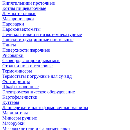
Кипятильники проточные
Котлы пищеварочные
Лампы тепловые
Макароноварки
Пароварки
Пароконвектоматы
Печи коптильни и низкотемпературные
Плитки индукционные настольные
Плиты
Поверхности жарочные
Рисоварки
Сковороды опрокидываемые
Столы и полки тепловые
Термомиксеры
Термостаты погружные для су-вид
Фритюрницы
Шкафы жарочные
Электромеханическое оборудование
Картофелечистки
Куттеры
Лапшерезки и пастоформовочные машины
Маринаторы
Миксеры ручные
Мясорубки
Мясорыхлители и фаршемешалки