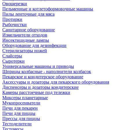
Овощерезки
Пельменные и котлетоформовочные машины
Пилы ленточные для мяса
Протирки
Рыбочистки
Санитарное оборудование
Измельчители отходов
Инсектицидные лампы
Оборудование для дезинфекции
Стерилизаторы ножей
Слайсеры
Сыротерки
Универсальные машины и приводы
Шприцы колбасные - наполнители колбасок
Пекарское и кондитерское оборудование
Аксессуары и дозаторы для пекарского оборудования
Диспенсеры и дозаторы кондитерские
Камеры расстоечные под тележки
Миксеры планетарные
Мукопросеиватели
Печи для пекарен
Печи для пиццы
Прессы для пиццы
Тестоделители
Тестомесы