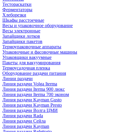
Тестораскатки
Ферментаторы
Хлеборезки
Шкафы расстоечные
Весы и упаковочное оборудование
Весы электронные
Запайщики лотков
Запайщики пакетов
Термоупаковочные аппараты
Упаковочные и фасовочные машины
Упаковщики вакуумные
Пакеты для вакуумирования
Термоусадочная пленка
Оборудование раздачи питания
Линии раздачи
Линия раздачи Volga Iterma
Линия раздачи Iterma 900 люкс
Линия раздачи Iterma 700 эконом
Линия раздачи Kayman Gusto
Линия раздачи Kayman Presto
Линия раздачи Волга ЦМИ
Линия раздачи Rada
Линия раздачи Сейла
Линия раздачи Kayman
Линия раздачи Refettorio