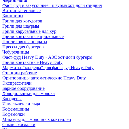
Чафинг-диш
Фаст-фуд и закусочные - шаурма хот-доги сэндвич
Витрины тепловые
Блинницы
Грили для хот-догов
Грили для шаурмы
Грили карусельные для кур
Грили контактные прижимные
Пончиковые аппараты
Прессы для бургеров
Чебуречницы
Фаст-фуд Heavy Duty - АЗС хот-доги бургеры
Грили контактные Heavy-Duty
Мармиты-"холдеры" для фаст-фуд Heavy-Duty
Станции рабочие
Фритюрницы автоматические Heavy Duty
Экспресс-печи
Барное оборудование
Холодильники для молока
Блендеры
Измельчители льда
Кофемашины
Кофемолки
Миксеры для молочных коктейлей
Соковыжималки