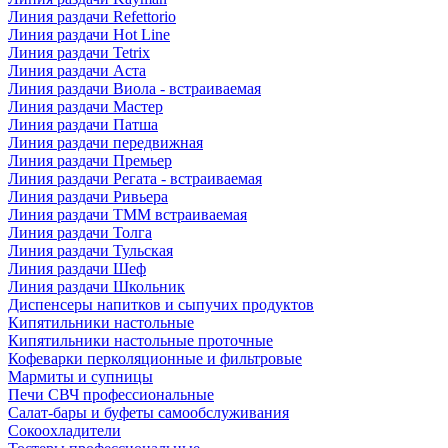
Линия раздачи Refettorio
Линия раздачи Hot Line
Линия раздачи Tetrix
Линия раздачи Аста
Линия раздачи Виола - встраиваемая
Линия раздачи Мастер
Линия раздачи Патша
Линия раздачи передвижная
Линия раздачи Премьер
Линия раздачи Регата - встраиваемая
Линия раздачи Ривьера
Линия раздачи ТММ встраиваемая
Линия раздачи Толга
Линия раздачи Тульская
Линия раздачи Шеф
Линия раздачи Школьник
Диспенсеры напитков и сыпучих продуктов
Кипятильники настольные
Кипятильники настольные проточные
Кофеварки перколяционные и фильтровые
Мармиты и супницы
Печи СВЧ профессиональные
Салат-бары и буфеты самообслуживания
Сокоохладители