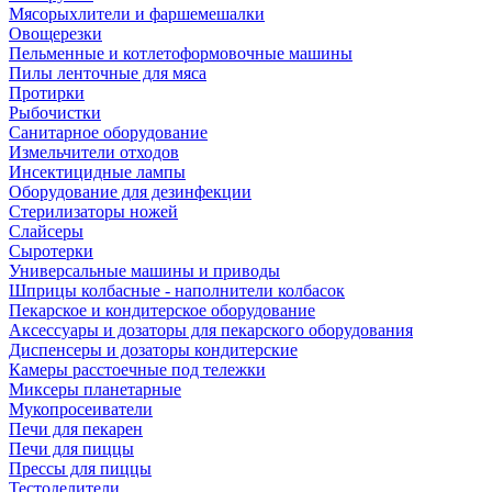
Мясорыхлители и фаршемешалки
Овощерезки
Пельменные и котлетоформовочные машины
Пилы ленточные для мяса
Протирки
Рыбочистки
Санитарное оборудование
Измельчители отходов
Инсектицидные лампы
Оборудование для дезинфекции
Стерилизаторы ножей
Слайсеры
Сыротерки
Универсальные машины и приводы
Шприцы колбасные - наполнители колбасок
Пекарское и кондитерское оборудование
Аксессуары и дозаторы для пекарского оборудования
Диспенсеры и дозаторы кондитерские
Камеры расстоечные под тележки
Миксеры планетарные
Мукопросеиватели
Печи для пекарен
Печи для пиццы
Прессы для пиццы
Тестоделители