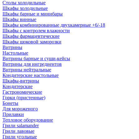
Столы холодильные
Шкафы холодильные
Шкафы барные и минибары
Шкафы винные
Шкафы комбинированные двухкамерные +6/-18
Шкафы с контролем влажности
Шкафы фармацевтические
Шкафы шоковой заморозки
Витрины
Настольные
Витрины барные и суши-кейсы
Витрины для ингредиентов
Витрины нейтральные
Кондитерские настольные
Шкафы-витрины
Кондитерские
Гастрономические
Горки (пристенные)
Бонеты
Для мороженого
Прилавки
Тепловое оборудование
Грили salamander
Грили лавовые
Грили угольные