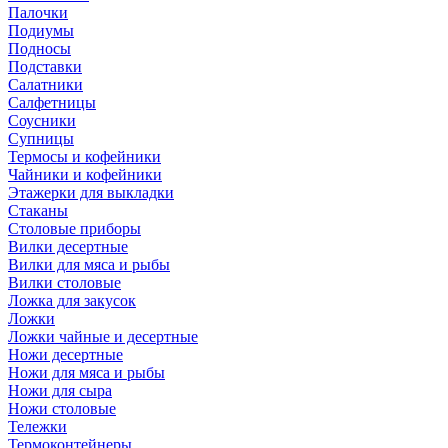
Палочки
Подиумы
Подносы
Подставки
Салатники
Салфетницы
Соусники
Супницы
Термосы и кофейники
Чайники и кофейники
Этажерки для выкладки
Стаканы
Столовые приборы
Вилки десертные
Вилки для мяса и рыбы
Вилки столовые
Ложка для закусок
Ложки
Ложки чайные и десертные
Ножи десертные
Ножи для мяса и рыбы
Ножи для сыра
Ножи столовые
Тележки
Термоконтейнеры