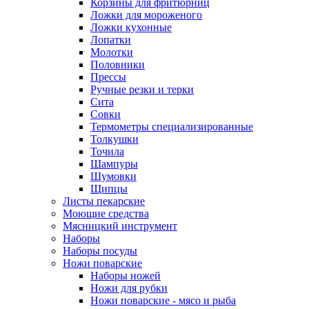
Корзины для фритюрниц
Ложки для мороженого
Ложки кухонные
Лопатки
Молотки
Половники
Прессы
Ручные резки и терки
Сита
Совки
Термометры специализированные
Толкушки
Точила
Шампуры
Шумовки
Щипцы
Листы пекарские
Моющие средства
Мясницкий инструмент
Наборы
Наборы посуды
Ножи поварские
Наборы ножей
Ножи для рубки
Ножи поварские - мясо и рыба