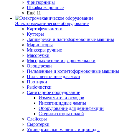
Фритюрницы
Шкафы жарочные
Ещё 11
Электромеханическое оборудование
Картофелечистки
Куттеры
Лапшерезки и пастоформовочные машины
Маринаторы
Миксеры ручные
Мясорубки
Мясорыхлители и фаршемешалки
Овощерезки
Пельменные и котлетоформовочные машины
Пилы ленточные для мяса
Протирки
Рыбочистки
Санитарное оборудование
Измельчители отходов
Инсектицидные лампы
Оборудование для дезинфекции
Стерилизаторы ножей
Слайсеры
Сыротерки
Универсальные машины и приводы