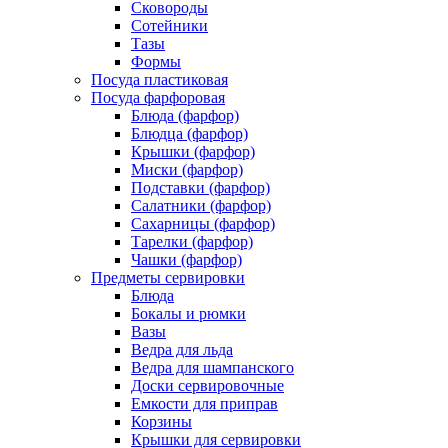
Сковороды
Сотейники
Тазы
Формы
Посуда пластиковая
Посуда фарфоровая
Блюда (фарфор)
Блюдца (фарфор)
Крышки (фарфор)
Миски (фарфор)
Подставки (фарфор)
Салатники (фарфор)
Сахарницы (фарфор)
Тарелки (фарфор)
Чашки (фарфор)
Предметы сервировки
Блюда
Бокалы и рюмки
Вазы
Ведра для льда
Ведра для шампанского
Доски сервировочные
Емкости для приправ
Корзины
Крышки для сервировки