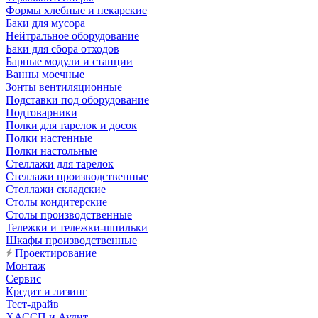
Формы хлебные и пекарские
Баки для мусора
Нейтральное оборудование
Баки для сбора отходов
Барные модули и станции
Ванны моечные
Зонты вентиляционные
Подставки под оборудование
Подтоварники
Полки для тарелок и досок
Полки настенные
Полки настольные
Стеллажи для тарелок
Стеллажи производственные
Стеллажи складские
Столы кондитерские
Столы производственные
Тележки и тележки-шпильки
Шкафы производственные
Проектирование
Монтаж
Сервис
Кредит и лизинг
Тест-драйв
ХАССП и Аудит