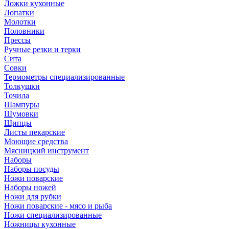
Ложки кухонные
Лопатки
Молотки
Половники
Прессы
Ручные резки и терки
Сита
Совки
Термометры специализированные
Толкушки
Точила
Шампуры
Шумовки
Щипцы
Листы пекарские
Моющие средства
Мясницкий инструмент
Наборы
Наборы посуды
Ножи поварские
Наборы ножей
Ножи для рубки
Ножи поварские - мясо и рыба
Ножи специализированные
Ножницы кухонные