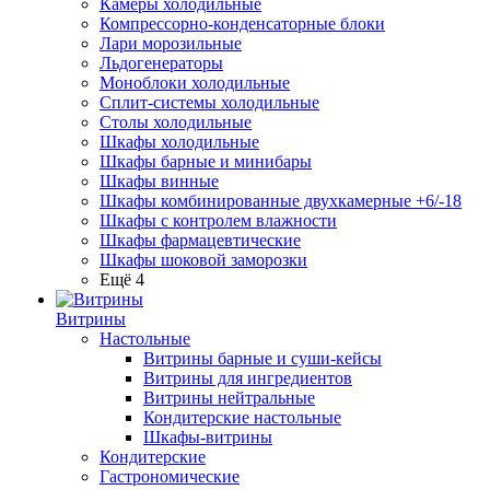
Камеры холодильные
Компрессорно-конденсаторные блоки
Лари морозильные
Льдогенераторы
Моноблоки холодильные
Сплит-системы холодильные
Столы холодильные
Шкафы холодильные
Шкафы барные и минибары
Шкафы винные
Шкафы комбинированные двухкамерные +6/-18
Шкафы с контролем влажности
Шкафы фармацевтические
Шкафы шоковой заморозки
Ещё 4
Витрины
Настольные
Витрины барные и суши-кейсы
Витрины для ингредиентов
Витрины нейтральные
Кондитерские настольные
Шкафы-витрины
Кондитерские
Гастрономические