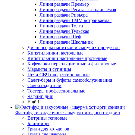
Линия раздачи Премьер
Линия раздачи Регата - встраиваемая
Линия раздачи Ривьера
Линия раздачи ТММ встраиваемая
Линия раздачи Толга
Линия раздачи Тульская
Линия раздачи Шеф
Линия раздачи Школьник
Диспенсеры напитков и сыпучих продуктов
Кипятильники настольные
Кипятильники настольные проточные
Кофеварки перколяционные и фильтровые
Мармиты и супницы
Печи СВЧ профессиональные
Салат-бары и буфеты самообслуживания
Сокоохладители
Тостеры профессиональные
Чафинг-диш
Ещё 1
Фаст-фуд и закусочные - шаурма хот-доги сэндвич
Витрины тепловые
Блинницы
Грили для хот-догов
Грили для шаурмы