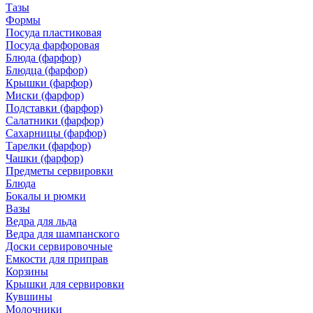
Тазы
Формы
Посуда пластиковая
Посуда фарфоровая
Блюда (фарфор)
Блюдца (фарфор)
Крышки (фарфор)
Миски (фарфор)
Подставки (фарфор)
Салатники (фарфор)
Сахарницы (фарфор)
Тарелки (фарфор)
Чашки (фарфор)
Предметы сервировки
Блюда
Бокалы и рюмки
Вазы
Ведра для льда
Ведра для шампанского
Доски сервировочные
Емкости для приправ
Корзины
Крышки для сервировки
Кувшины
Молочники