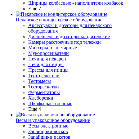
Шприцы колбасные - наполнители колбасок
Ещё 7
Пекарское и кондитерское оборудование
Аксессуары и дозаторы для пекарского
оборудования
Диспенсеры и дозаторы кондитерские
Камеры расстоечные под тележки
Миксеры планетарные
Мукопросеиватели
Печи для пекарен
Печи для пиццы
Прессы для пиццы
Тестоделители
Тестомесы
Тестораскатки
Ферментаторы
Хлеборезки
Шкафы расстоечные
Ещё 4
Весы и упаковочное оборудование
Весы электронные
Запайщики лотков
Запайщики пакетов