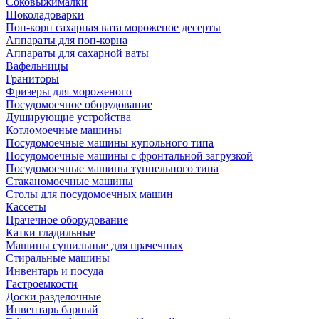
Соковыжималки
Шоколадоварки
Поп-корн сахарная вата мороженое десерты
Аппараты для поп-корна
Аппараты для сахарной ваты
Вафельницы
Граниторы
Фризеры для мороженого
Посудомоечное оборудование
Душирующие устройства
Котломоечные машины
Посудомоечные машины купольного типа
Посудомоечные машины с фронтальной загрузкой
Посудомоечные машины туннельного типа
Стаканомоечные машины
Столы для посудомоечных машин
Кассеты
Прачечное оборудование
Катки гладильные
Машины сушильные для прачечных
Стиральные машины
Инвентарь и посуда
Гастроемкости
Доски разделочные
Инвентарь барный