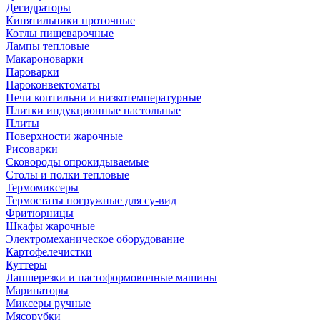
Дегидраторы
Кипятильники проточные
Котлы пищеварочные
Лампы тепловые
Макароноварки
Пароварки
Пароконвектоматы
Печи коптильни и низкотемпературные
Плитки индукционные настольные
Плиты
Поверхности жарочные
Рисоварки
Сковороды опрокидываемые
Столы и полки тепловые
Термомиксеры
Термостаты погружные для су-вид
Фритюрницы
Шкафы жарочные
Электромеханическое оборудование
Картофелечистки
Куттеры
Лапшерезки и пастоформовочные машины
Маринаторы
Миксеры ручные
Мясорубки