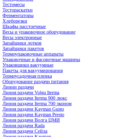
Тестомесы
Тестораскатки
Ферментаторы
Хлеборезки
Шкафы расстоечные
Весы и упаковочное оборудование
Весы электронные
Запайщики лотков
Запайщики пакетов
Термоупаковочные аппараты
Упаковочные и фасовочные машины
Упаковщики вакуумные
Пакеты для вакуумирования
Термоусадочная пленка
Оборудование раздачи питания
Линии раздачи
Линия раздачи Volga Iterma
Линия раздачи Iterma 900 люкс
Линия раздачи Iterma 700 эконом
Линия раздачи Kayman Gusto
Линия раздачи Kayman Presto
Линия раздачи Волга ЦМИ
Линия раздачи Rada
Линия раздачи Сейла
Линия раздачи Kayman