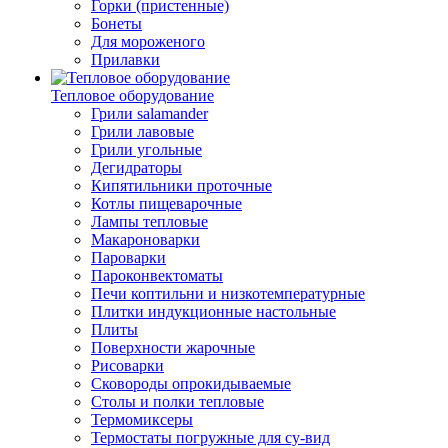
Горки (пристенные)
Бонеты
Для мороженого
Прилавки
Тепловое оборудование
Грили salamander
Грили лавовые
Грили угольные
Дегидраторы
Кипятильники проточные
Котлы пищеварочные
Лампы тепловые
Макароноварки
Пароварки
Пароконвектоматы
Печи коптильни и низкотемпературные
Плитки индукционные настольные
Плиты
Поверхности жарочные
Рисоварки
Сковороды опрокидываемые
Столы и полки тепловые
Термомиксеры
Термостаты погружные для су-вид