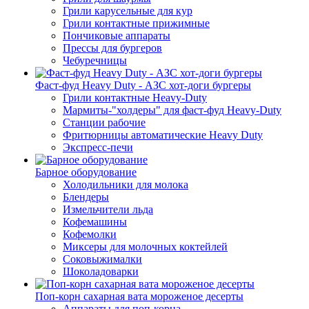
Грили карусельные для кур
Грили контактные прижимные
Пончиковые аппараты
Прессы для бургеров
Чебуречницы
Фаст-фуд Heavy Duty - АЗС хот-доги бургеры
Грили контактные Heavy-Duty
Мармиты-"холдеры" для фаст-фуд Heavy-Duty
Станции рабочие
Фритюрницы автоматические Heavy Duty
Экспресс-печи
Барное оборудование
Холодильники для молока
Блендеры
Измельчители льда
Кофемашины
Кофемолки
Миксеры для молочных коктейлей
Соковыжималки
Шоколадоварки
Поп-корн сахарная вата мороженое десерты
Аппараты для поп-корна