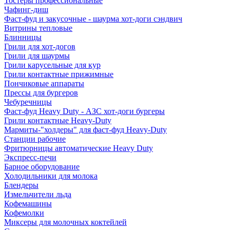
Тостеры профессиональные
Чафинг-диш
Фаст-фуд и закусочные - шаурма хот-доги сэндвич
Витрины тепловые
Блинницы
Грили для хот-догов
Грили для шаурмы
Грили карусельные для кур
Грили контактные прижимные
Пончиковые аппараты
Прессы для бургеров
Чебуречницы
Фаст-фуд Heavy Duty - АЗС хот-доги бургеры
Грили контактные Heavy-Duty
Мармиты-"холдеры" для фаст-фуд Heavy-Duty
Станции рабочие
Фритюрницы автоматические Heavy Duty
Экспресс-печи
Барное оборудование
Холодильники для молока
Блендеры
Измельчители льда
Кофемашины
Кофемолки
Миксеры для молочных коктейлей