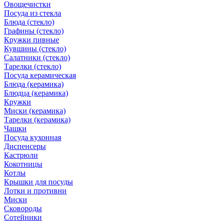
Овощечистки
Посуда из стекла
Блюда (стекло)
Графины (стекло)
Кружки пивные
Кувшины (стекло)
Салатники (стекло)
Тарелки (стекло)
Посуда керамическая
Блюда (керамика)
Блюдца (керамика)
Кружки
Миски (керамика)
Тарелки (керамика)
Чашки
Посуда кухонная
Диспенсеры
Кастрюли
Кокотницы
Котлы
Крышки для посуды
Лотки и противни
Миски
Сковороды
Сотейники