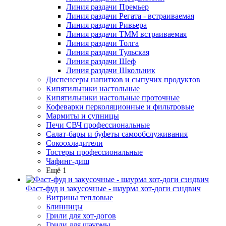
Линия раздачи Премьер
Линия раздачи Регата - встраиваемая
Линия раздачи Ривьера
Линия раздачи ТММ встраиваемая
Линия раздачи Толга
Линия раздачи Тульская
Линия раздачи Шеф
Линия раздачи Школьник
Диспенсеры напитков и сыпучих продуктов
Кипятильники настольные
Кипятильники настольные проточные
Кофеварки перколяционные и фильтровые
Мармиты и супницы
Печи СВЧ профессиональные
Салат-бары и буфеты самообслуживания
Сокоохладители
Тостеры профессиональные
Чафинг-диш
Ещё 1
Фаст-фуд и закусочные - шаурма хот-доги сэндвич
Витрины тепловые
Блинницы
Грили для хот-догов
Грили для шаурмы