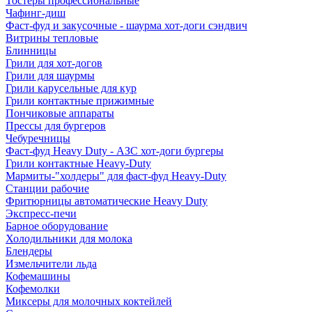
Тостеры профессиональные
Чафинг-диш
Фаст-фуд и закусочные - шаурма хот-доги сэндвич
Витрины тепловые
Блинницы
Грили для хот-догов
Грили для шаурмы
Грили карусельные для кур
Грили контактные прижимные
Пончиковые аппараты
Прессы для бургеров
Чебуречницы
Фаст-фуд Heavy Duty - АЗС хот-доги бургеры
Грили контактные Heavy-Duty
Мармиты-"холдеры" для фаст-фуд Heavy-Duty
Станции рабочие
Фритюрницы автоматические Heavy Duty
Экспресс-печи
Барное оборудование
Холодильники для молока
Блендеры
Измельчители льда
Кофемашины
Кофемолки
Миксеры для молочных коктейлей