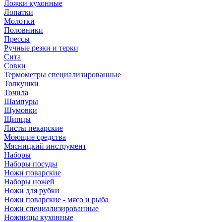
Ложки кухонные
Лопатки
Молотки
Половники
Прессы
Ручные резки и терки
Сита
Совки
Термометры специализированные
Толкушки
Точила
Шампуры
Шумовки
Щипцы
Листы пекарские
Моющие средства
Мясницкий инструмент
Наборы
Наборы посуды
Ножи поварские
Наборы ножей
Ножи для рубки
Ножи поварские - мясо и рыба
Ножи специализированные
Ножницы кухонные