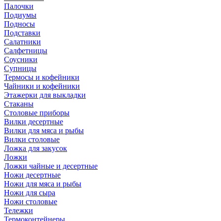
Палочки
Подиумы
Подносы
Подставки
Салатники
Салфетницы
Соусники
Супницы
Термосы и кофейники
Чайники и кофейники
Этажерки для выкладки
Стаканы
Столовые приборы
Вилки десертные
Вилки для мяса и рыбы
Вилки столовые
Ложка для закусок
Ложки
Ложки чайные и десертные
Ножи десертные
Ножи для мяса и рыбы
Ножи для сыра
Ножи столовые
Тележки
Термоконтейнеры