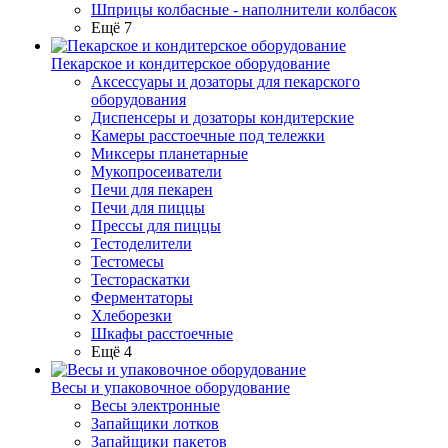
Шприцы колбасные - наполнители колбасок
Ещё 7
Пекарское и кондитерское оборудование
Аксессуары и дозаторы для пекарского
оборудования
Диспенсеры и дозаторы кондитерские
Камеры расстоечные под тележки
Миксеры планетарные
Мукопросеиватели
Печи для пекарен
Печи для пиццы
Прессы для пиццы
Тестоделители
Тестомесы
Тестораскатки
Ферментаторы
Хлеборезки
Шкафы расстоечные
Ещё 4
Весы и упаковочное оборудование
Весы электронные
Запайщики лотков
Запайщики пакетов