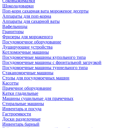
Соковыжималки
Шоколадоварки
Поп-корн сахарная вата мороженое десерты
Аппараты для поп-корна
Аппараты для сахарной ваты
Вафельницы
Граниторы
Фризеры для мороженого
Посудомоечное оборудование
Душирующие устройства
Котломоечные машины
Посудомоечные машины купольного типа
Посудомоечные машины с фронтальной загрузкой
Посудомоечные машины туннельного типа
Стаканомоечные машины
Столы для посудомоечных машин
Кассеты
Прачечное оборудование
Катки гладильные
Машины сушильные для прачечных
Стиральные машины
Инвентарь и посуда
Гастроемкости
Доски разделочные
Инвентарь барный