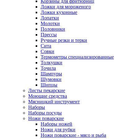
Корзины для фритюрниц
Ложки для мороженого
Ложки кухонные
Лопатки
Молотки
Половники
Прессы
Ручные резки и терки
Сита
Совки
Термометры специализированные
Толкушки
Точила
Шампуры
Шумовки
Щипцы
Листы пекарские
Моющие средства
Мясницкий инструмент
Наборы
Наборы посуды
Ножи поварские
Наборы ножей
Ножи для рубки
Ножи поварские - мясо и рыба