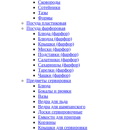
Сковороды
Сотейники
Тазы
Формы
Посуда пластиковая
Посуда фарфоровая
Блюда (фарфор)
Блюдца (фарфор)
Крышки (фарфор)
Миски (фарфор)
Подставки (фарфор)
Салатники (фарфор)
Сахарницы (фарфор)
Тарелки (фарфор)
Чашки (фарфор)
Предметы сервировки
Блюда
Бокалы и рюмки
Вазы
Ведра для льда
Ведра для шампанского
Доски сервировочные
Емкости для приправ
Корзины
Крышки для сервировки