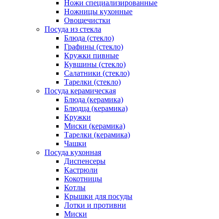
Ножи специализированные
Ножницы кухонные
Овощечистки
Посуда из стекла
Блюда (стекло)
Графины (стекло)
Кружки пивные
Кувшины (стекло)
Салатники (стекло)
Тарелки (стекло)
Посуда керамическая
Блюда (керамика)
Блюдца (керамика)
Кружки
Миски (керамика)
Тарелки (керамика)
Чашки
Посуда кухонная
Диспенсеры
Кастрюли
Кокотницы
Котлы
Крышки для посуды
Лотки и противни
Миски