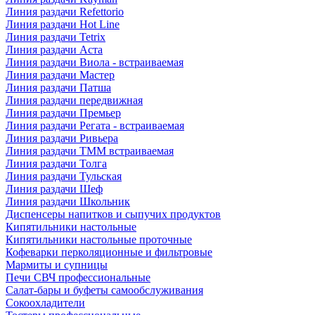
Линия раздачи Refettorio
Линия раздачи Hot Line
Линия раздачи Tetrix
Линия раздачи Аста
Линия раздачи Виола - встраиваемая
Линия раздачи Мастер
Линия раздачи Патша
Линия раздачи передвижная
Линия раздачи Премьер
Линия раздачи Регата - встраиваемая
Линия раздачи Ривьера
Линия раздачи ТММ встраиваемая
Линия раздачи Толга
Линия раздачи Тульская
Линия раздачи Шеф
Линия раздачи Школьник
Диспенсеры напитков и сыпучих продуктов
Кипятильники настольные
Кипятильники настольные проточные
Кофеварки перколяционные и фильтровые
Мармиты и супницы
Печи СВЧ профессиональные
Салат-бары и буфеты самообслуживания
Сокоохладители