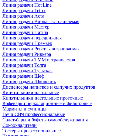
Линия раздачи Hot Line
Линия раздачи Tetrix
Линия раздачи Аста
Линия раздачи Виола - встраиваемая
Линия раздачи Мастер
Линия раздачи Патша
Линия раздачи передвижная
Линия раздачи Премьер
Линия раздачи Регата - встраиваемая
Линия раздачи Ривьера
Линия раздачи ТММ встраиваемая
Линия раздачи Толга
Линия раздачи Тульская
Линия раздачи Шеф
Линия раздачи Школьник
Диспенсеры напитков и сыпучих продуктов
Кипятильники настольные
Кипятильники настольные проточные
Кофеварки перколяционные и фильтровые
Мармиты и супницы
Печи СВЧ профессиональные
Салат-бары и буфеты самообслуживания
Сокоохладители
Тостеры профессиональные