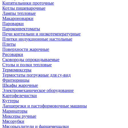
Кипятильники проточные
Котлы пищеварочные
Лампы тепловые
Макароноварки
Пароварки
Пароконвектоматы
Печи коптильни и низкотемпературные
Плитки индукционные настольные
Плиты
Поверхности жарочные
Рисоварки
Сковороды опрокидываемые
Столы и полки тепловые
Термомиксеры
Термостаты погружные для су-вид
Фритюрницы
Шкафы жарочные
Электромеханическое оборудование
Картофелечистки
Куттеры
Лапшерезки и пастоформовочные машины
Маринаторы
Миксеры ручные
Мясорубки
Мясорыхлители и фаршемешалки