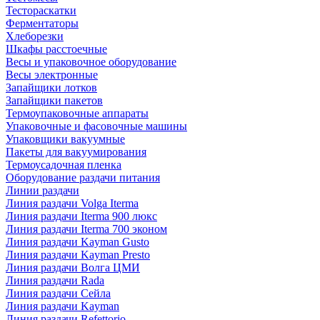
Тестораскатки
Ферментаторы
Хлеборезки
Шкафы расстоечные
Весы и упаковочное оборудование
Весы электронные
Запайщики лотков
Запайщики пакетов
Термоупаковочные аппараты
Упаковочные и фасовочные машины
Упаковщики вакуумные
Пакеты для вакуумирования
Термоусадочная пленка
Оборудование раздачи питания
Линии раздачи
Линия раздачи Volga Iterma
Линия раздачи Iterma 900 люкс
Линия раздачи Iterma 700 эконом
Линия раздачи Kayman Gusto
Линия раздачи Kayman Presto
Линия раздачи Волга ЦМИ
Линия раздачи Rada
Линия раздачи Сейла
Линия раздачи Kayman
Линия раздачи Refettorio