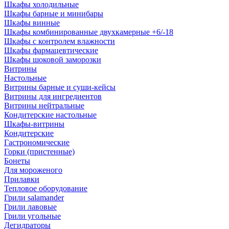
Шкафы холодильные
Шкафы барные и минибары
Шкафы винные
Шкафы комбинированные двухкамерные +6/-18
Шкафы с контролем влажности
Шкафы фармацевтические
Шкафы шоковой заморозки
Витрины
Настольные
Витрины барные и суши-кейсы
Витрины для ингредиентов
Витрины нейтральные
Кондитерские настольные
Шкафы-витрины
Кондитерские
Гастрономические
Горки (пристенные)
Бонеты
Для мороженого
Прилавки
Тепловое оборудование
Грили salamander
Грили лавовые
Грили угольные
Дегидраторы