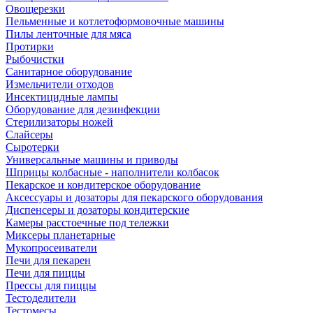
Овощерезки
Пельменные и котлетоформовочные машины
Пилы ленточные для мяса
Протирки
Рыбочистки
Санитарное оборудование
Измельчители отходов
Инсектицидные лампы
Оборудование для дезинфекции
Стерилизаторы ножей
Слайсеры
Сыротерки
Универсальные машины и приводы
Шприцы колбасные - наполнители колбасок
Пекарское и кондитерское оборудование
Аксессуары и дозаторы для пекарского оборудования
Диспенсеры и дозаторы кондитерские
Камеры расстоечные под тележки
Миксеры планетарные
Мукопросеиватели
Печи для пекарен
Печи для пиццы
Прессы для пиццы
Тестоделители
Тестомесы