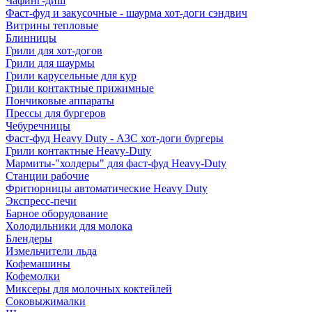
Чафинг-диш
Фаст-фуд и закусочные - шаурма хот-доги сэндвич
Витрины тепловые
Блинницы
Грили для хот-догов
Грили для шаурмы
Грили карусельные для кур
Грили контактные прижимные
Пончиковые аппараты
Прессы для бургеров
Чебуречницы
Фаст-фуд Heavy Duty - АЗС хот-доги бургеры
Грили контактные Heavy-Duty
Мармиты-"холдеры" для фаст-фуд Heavy-Duty
Станции рабочие
Фритюрницы автоматические Heavy Duty
Экспресс-печи
Барное оборудование
Холодильники для молока
Блендеры
Измельчители льда
Кофемашины
Кофемолки
Миксеры для молочных коктейлей
Соковыжималки