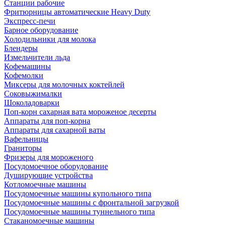
Станции рабочие
Фритюрницы автоматические Heavy Duty
Экспресс-печи
Барное оборудование
Холодильники для молока
Блендеры
Измельчители льда
Кофемашины
Кофемолки
Миксеры для молочных коктейлей
Соковыжималки
Шоколадоварки
Поп-корн сахарная вата мороженое десерты
Аппараты для поп-корна
Аппараты для сахарной ваты
Вафельницы
Граниторы
Фризеры для мороженого
Посудомоечное оборудование
Душирующие устройства
Котломоечные машины
Посудомоечные машины купольного типа
Посудомоечные машины с фронтальной загрузкой
Посудомоечные машины туннельного типа
Стаканомоечные машины