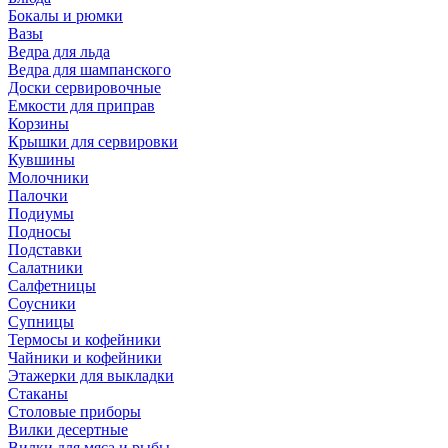
Бокалы и рюмки
Вазы
Ведра для льда
Ведра для шампанского
Доски сервировочные
Емкости для приправ
Корзины
Крышки для сервировки
Кувшины
Молочники
Палочки
Подиумы
Подносы
Подставки
Салатники
Салфетницы
Соусники
Супницы
Термосы и кофейники
Чайники и кофейники
Этажерки для выкладки
Стаканы
Столовые приборы
Вилки десертные
Вилки для мяса и рыбы