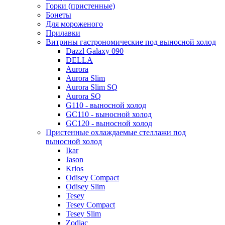
Горки (пристенные)
Бонеты
Для мороженого
Прилавки
Витрины гастрономические под выносной холод
Dazzl Galaxy 090
DELLA
Aurora
Aurora Slim
Aurora Slim SQ
Aurora SQ
G110 - выносной холод
GC110 - выносной холод
GC120 - выносной холод
Пристенные охлаждаемые стеллажи под
выносной холод
Ikar
Jason
Krios
Odisey Compact
Odisey Slim
Tesey
Tesey Compact
Tesey Slim
Zodiac