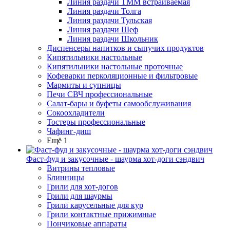
Линия раздачи ТММ встраиваемая
Линия раздачи Толга
Линия раздачи Тульская
Линия раздачи Шеф
Линия раздачи Школьник
Диспенсеры напитков и сыпучих продуктов
Кипятильники настольные
Кипятильники настольные проточные
Кофеварки перколяционные и фильтровые
Мармиты и супницы
Печи СВЧ профессиональные
Салат-бары и буфеты самообслуживания
Сокоохладители
Тостеры профессиональные
Чафинг-диш
Ещё 1
Фаст-фуд и закусочные - шаурма хот-доги сэндвич
Витрины тепловые
Блинницы
Грили для хот-догов
Грили для шаурмы
Грили карусельные для кур
Грили контактные прижимные
Пончиковые аппараты