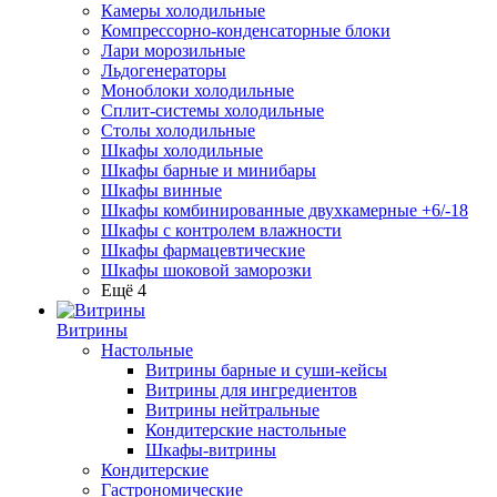
Камеры холодильные
Компрессорно-конденсаторные блоки
Лари морозильные
Льдогенераторы
Моноблоки холодильные
Сплит-системы холодильные
Столы холодильные
Шкафы холодильные
Шкафы барные и минибары
Шкафы винные
Шкафы комбинированные двухкамерные +6/-18
Шкафы с контролем влажности
Шкафы фармацевтические
Шкафы шоковой заморозки
Ещё 4
Витрины
Настольные
Витрины барные и суши-кейсы
Витрины для ингредиентов
Витрины нейтральные
Кондитерские настольные
Шкафы-витрины
Кондитерские
Гастрономические