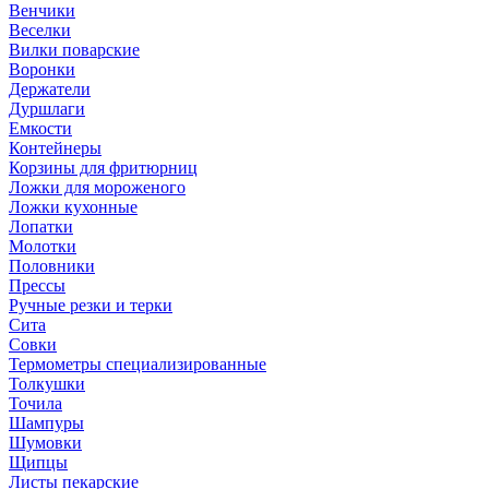
Венчики
Веселки
Вилки поварские
Воронки
Держатели
Дуршлаги
Емкости
Контейнеры
Корзины для фритюрниц
Ложки для мороженого
Ложки кухонные
Лопатки
Молотки
Половники
Прессы
Ручные резки и терки
Сита
Совки
Термометры специализированные
Толкушки
Точила
Шампуры
Шумовки
Щипцы
Листы пекарские