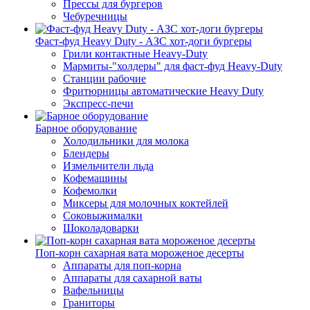
Прессы для бургеров
Чебуречницы
Фаст-фуд Heavy Duty - АЗС хот-доги бургеры
Грили контактные Heavy-Duty
Мармиты-"холдеры" для фаст-фуд Heavy-Duty
Станции рабочие
Фритюрницы автоматические Heavy Duty
Экспресс-печи
Барное оборудование
Холодильники для молока
Блендеры
Измельчители льда
Кофемашины
Кофемолки
Миксеры для молочных коктейлей
Соковыжималки
Шоколадоварки
Поп-корн сахарная вата мороженое десерты
Аппараты для поп-корна
Аппараты для сахарной ваты
Вафельницы
Граниторы