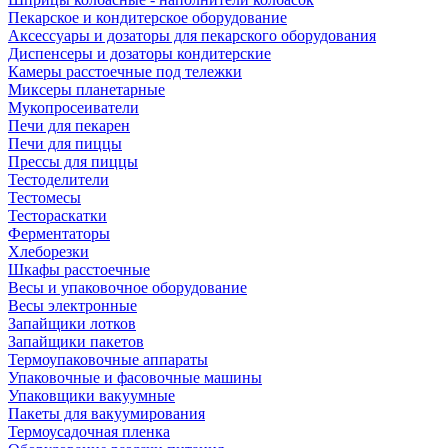
Пекарское и кондитерское оборудование
Аксессуары и дозаторы для пекарского оборудования
Диспенсеры и дозаторы кондитерские
Камеры расстоечные под тележки
Миксеры планетарные
Мукопросеиватели
Печи для пекарен
Печи для пиццы
Прессы для пиццы
Тестоделители
Тестомесы
Тестораскатки
Ферментаторы
Хлеборезки
Шкафы расстоечные
Весы и упаковочное оборудование
Весы электронные
Запайщики лотков
Запайщики пакетов
Термоупаковочные аппараты
Упаковочные и фасовочные машины
Упаковщики вакуумные
Пакеты для вакуумирования
Термоусадочная пленка