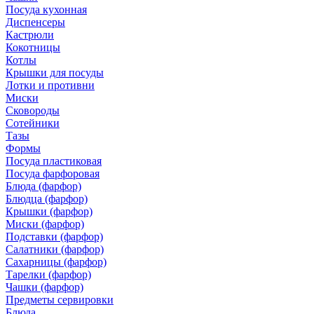
Посуда кухонная
Диспенсеры
Кастрюли
Кокотницы
Котлы
Крышки для посуды
Лотки и противни
Миски
Сковороды
Сотейники
Тазы
Формы
Посуда пластиковая
Посуда фарфоровая
Блюда (фарфор)
Блюдца (фарфор)
Крышки (фарфор)
Миски (фарфор)
Подставки (фарфор)
Салатники (фарфор)
Сахарницы (фарфор)
Тарелки (фарфор)
Чашки (фарфор)
Предметы сервировки
Блюда