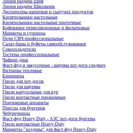
Линия раздачи Шеф
Линия раздачи Школьник
Диспенсеры напитков и сыпучих продуктов
Кипятильники настольные
Кипятильники настольные проточные
Кофеварки перколяционные и фильтровые
Мармиты и супницы
Печи СВЧ профессиональные
Салат-бары и буфеты самообслуживания
Сокоохладители
Тостеры профессиональные
Чафинг-диш
Фаст-фуд и закусочные - шаурма хот-доги сэндвич
Витрины тепловые
Блинницы
Грили для хот-догов
Грили для шаурмы
Грили карусельные для кур
Грили контактные прижимные
Пончиковые аппараты
Прессы для бургеров
Чебуречницы
Фаст-фуд Heavy Duty - АЗС хот-доги бургеры
Грили контактные Heavy-Duty
Мармиты-"холдеры" для фаст-фуд Heavy-Duty