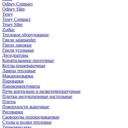
Odisey Compact
Odisey Slim
Tesey
Tesey Compact
Tesey Slim
Zodiac
Тепловое оборудование
Грили salamander
Грили лавовые
Грили угольные
Дегидраторы
Кипятильники проточные
Котлы пищеварочные
Лампы тепловые
Макароноварки
Пароварки
Пароконвектоматы
Печи коптильни и низкотемпературные
Плитки индукционные настольные
Плиты
Поверхности жарочные
Рисоварки
Сковороды опрокидываемые
Столы и полки тепловые
Термомиксеры