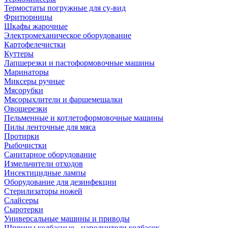
Термостаты погружные для су-вид
Фритюрницы
Шкафы жарочные
Электромеханическое оборудование
Картофелечистки
Куттеры
Лапшерезки и пастоформовочные машины
Маринаторы
Миксеры ручные
Мясорубки
Мясорыхлители и фаршемешалки
Овощерезки
Пельменные и котлетоформовочные машины
Пилы ленточные для мяса
Протирки
Рыбочистки
Санитарное оборудование
Измельчители отходов
Инсектицидные лампы
Оборудование для дезинфекции
Стерилизаторы ножей
Слайсеры
Сыротерки
Универсальные машины и приводы
Шприцы колбасные - наполнители колбасок