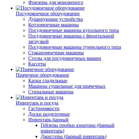
Фризеры для мороженого
Посудомоечное оборудование
Душирующие устройства
Котломоечные машины
Посудомоечные машины купольного типа
Посудомоечные машины с фронтальной
загрузкой
Посудомоечные машины туннельного типа
Стаканомоечные машины
Столы для посудомоечных машин
Кассеты
Прачечное оборудование
Катки гладильные
Машины сушильные для прачечных
Стиральные машины
Инвентарь и посуда
Гастроемкости
Доски разделочные
Инвентарь барный
Гейзеры пробки аэраторы (барный
инвентарь)
Джиггеры (барный инвентарь)