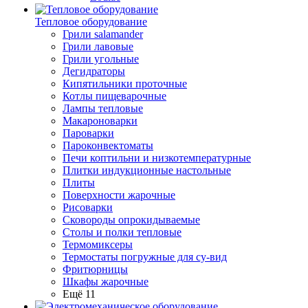
Тепловое оборудование
Грили salamander
Грили лавовые
Грили угольные
Дегидраторы
Кипятильники проточные
Котлы пищеварочные
Лампы тепловые
Макароноварки
Пароварки
Пароконвектоматы
Печи коптильни и низкотемпературные
Плитки индукционные настольные
Плиты
Поверхности жарочные
Рисоварки
Сковороды опрокидываемые
Столы и полки тепловые
Термомиксеры
Термостаты погружные для су-вид
Фритюрницы
Шкафы жарочные
Ещё 11