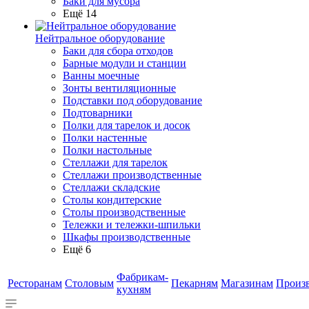
Баки для мусора
Ещё 14
Нейтральное оборудование
Баки для сбора отходов
Барные модули и станции
Ванны моечные
Зонты вентиляционные
Подставки под оборудование
Подтоварники
Полки для тарелок и досок
Полки настенные
Полки настольные
Стеллажи для тарелок
Стеллажи производственные
Стеллажи складские
Столы кондитерские
Столы производственные
Тележки и тележки-шпильки
Шкафы производственные
Ещё 6
Фабрикам-
Ресторанам
Столовым
Пекарням
Магазинам
Произ
кухням