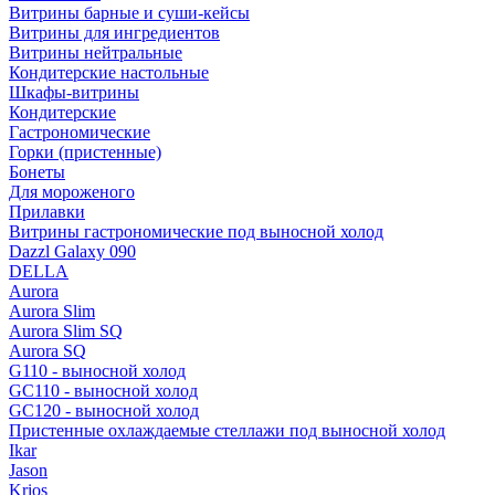
Витрины барные и суши-кейсы
Витрины для ингредиентов
Витрины нейтральные
Кондитерские настольные
Шкафы-витрины
Кондитерские
Гастрономические
Горки (пристенные)
Бонеты
Для мороженого
Прилавки
Витрины гастрономические под выносной холод
Dazzl Galaxy 090
DELLA
Aurora
Aurora Slim
Aurora Slim SQ
Aurora SQ
G110 - выносной холод
GC110 - выносной холод
GC120 - выносной холод
Пристенные охлаждаемые стеллажи под выносной холод
Ikar
Jason
Krios