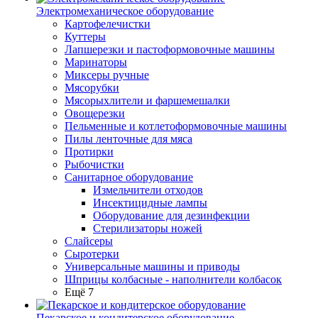
Электромеханическое оборудование
Картофелечистки
Куттеры
Лапшерезки и пастоформовочные машины
Маринаторы
Миксеры ручные
Мясорубки
Мясорыхлители и фаршемешалки
Овощерезки
Пельменные и котлетоформовочные машины
Пилы ленточные для мяса
Протирки
Рыбочистки
Санитарное оборудование
Измельчители отходов
Инсектицидные лампы
Оборудование для дезинфекции
Стерилизаторы ножей
Слайсеры
Сыротерки
Универсальные машины и приводы
Шприцы колбасные - наполнители колбасок
Ещё 7
Пекарское и кондитерское оборудование