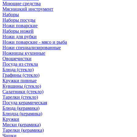
Моющие средства
Мясницкий инструмент
Наборы
Наборы посуды
Ножи поварские
Наборы ножей
Ножи для рубки
Ножи поварские - мясо и рыба
Ножи специализированные
Ножницы кухонные
Овощечистки
Посуда из стекла
Блюда (стекло)
Графины (стекло)
Кружки пивные
Кувшины (стекло)
Салатники (стекло)
Тарелки (стекло)
Посуда керамическая
Блюда (керамика)
Блюдца (керамика)
Кружки
Миски (керамика)
Тарелки (керамика)
Чашки