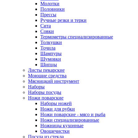
Молотки
Половники
Прессы
Ручные резки и терки
Сита
Совки
Термометры специализированные
Толкушки
Точила
Шампуры
Шумовки
Щипцы
Листы пекарские
Моющие средства
Мясницкий инструмент
Наборы
Наборы посуды
Ножи поварские
Наборы ножей
Ножи для рубки
Ножи поварские - мясо и рыба
Ножи специализированные
Ножницы кухонные
Овощечистки
Посуда из стекла