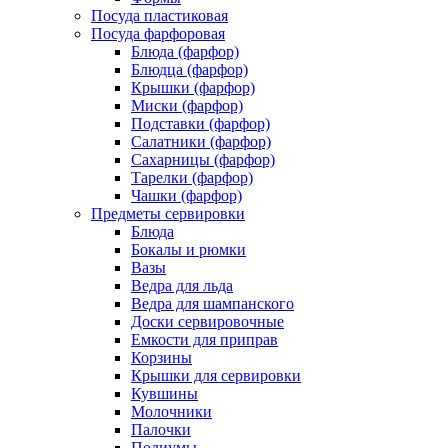
Посуда пластиковая
Посуда фарфоровая
Блюда (фарфор)
Блюдца (фарфор)
Крышки (фарфор)
Миски (фарфор)
Подставки (фарфор)
Салатники (фарфор)
Сахарницы (фарфор)
Тарелки (фарфор)
Чашки (фарфор)
Предметы сервировки
Блюда
Бокалы и рюмки
Вазы
Ведра для льда
Ведра для шампанского
Доски сервировочные
Емкости для приправ
Корзины
Крышки для сервировки
Кувшины
Молочники
Палочки
Подиумы