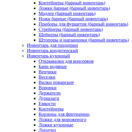
Контейнеры (барный инвентарь)
Ложки барные (барный инвентарь)
Мадлер (барный инвентарь)
Ножи барные (барный инвентарь)
Приборы для фуршетов (барный инвентарь)
Стрейнеры (барный инвентарь)
Шейкеры (барный инвентарь)
Штопоры и нарзанники (барный инвентарь)
Инвентарь для пиццерии
Инвентарь кондитерский
Инвентарь кухонный
Открывалки для консервов
Бани водяные
Венчики
Веселки
Вилки поварские
Воронки
Держатели
Дуршлаги
Емкости
Контейнеры
Корзины для фритюрниц
Ложки для мороженого
Ложки кухонные
Лопатки