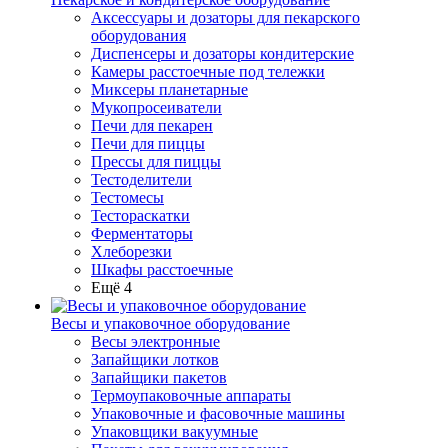
Аксессуары и дозаторы для пекарского
оборудования
Диспенсеры и дозаторы кондитерские
Камеры расстоечные под тележки
Миксеры планетарные
Мукопросеиватели
Печи для пекарен
Печи для пиццы
Прессы для пиццы
Тестоделители
Тестомесы
Тестораскатки
Ферментаторы
Хлеборезки
Шкафы расстоечные
Ещё 4
Весы и упаковочное оборудование
Весы электронные
Запайщики лотков
Запайщики пакетов
Термоупаковочные аппараты
Упаковочные и фасовочные машины
Упаковщики вакуумные