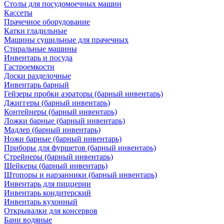
Столы для посудомоечных машин
Кассеты
Прачечное оборудование
Катки гладильные
Машины сушильные для прачечных
Стиральные машины
Инвентарь и посуда
Гастроемкости
Доски разделочные
Инвентарь барный
Гейзеры пробки аэраторы (барный инвентарь)
Джиггеры (барный инвентарь)
Контейнеры (барный инвентарь)
Ложки барные (барный инвентарь)
Мадлер (барный инвентарь)
Ножи барные (барный инвентарь)
Приборы для фуршетов (барный инвентарь)
Стрейнеры (барный инвентарь)
Шейкеры (барный инвентарь)
Штопоры и нарзанники (барный инвентарь)
Инвентарь для пиццерии
Инвентарь кондитерский
Инвентарь кухонный
Открывалки для консервов
Бани водяные