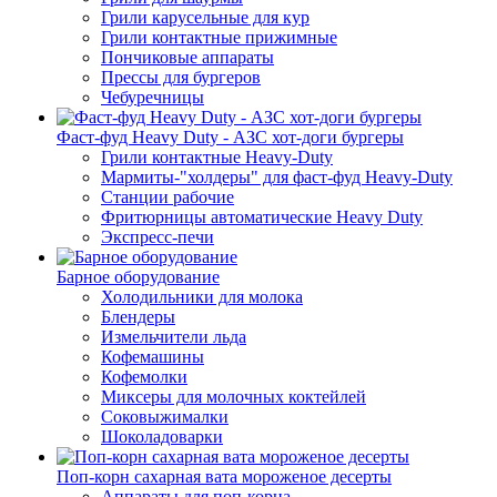
Грили карусельные для кур
Грили контактные прижимные
Пончиковые аппараты
Прессы для бургеров
Чебуречницы
Фаст-фуд Heavy Duty - АЗС хот-доги бургеры
Грили контактные Heavy-Duty
Мармиты-"холдеры" для фаст-фуд Heavy-Duty
Станции рабочие
Фритюрницы автоматические Heavy Duty
Экспресс-печи
Барное оборудование
Холодильники для молока
Блендеры
Измельчители льда
Кофемашины
Кофемолки
Миксеры для молочных коктейлей
Соковыжималки
Шоколадоварки
Поп-корн сахарная вата мороженое десерты
Аппараты для поп-корна