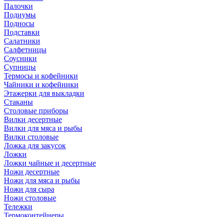
Палочки
Подиумы
Подносы
Подставки
Салатники
Салфетницы
Соусники
Супницы
Термосы и кофейники
Чайники и кофейники
Этажерки для выкладки
Стаканы
Столовые приборы
Вилки десертные
Вилки для мяса и рыбы
Вилки столовые
Ложка для закусок
Ложки
Ложки чайные и десертные
Ножи десертные
Ножи для мяса и рыбы
Ножи для сыра
Ножи столовые
Тележки
Термоконтейнеры