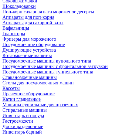
Соковыжималки
Шоколадоварки
Поп-корн сахарная вата мороженое десерты
Аппараты для поп-корна
Аппараты для сахарной ваты
Вафельницы
Граниторы
Фризеры для мороженого
Посудомоечное оборудование
Душирующие устройства
Котломоечные машины
Посудомоечные машины купольного типа
Посудомоечные машины с фронтальной загрузкой
Посудомоечные машины туннельного типа
Стаканомоечные машины
Столы для посудомоечных машин
Кассеты
Прачечное оборудование
Катки гладильные
Машины сушильные для прачечных
Стиральные машины
Инвентарь и посуда
Гастроемкости
Доски разделочные
Инвентарь барный