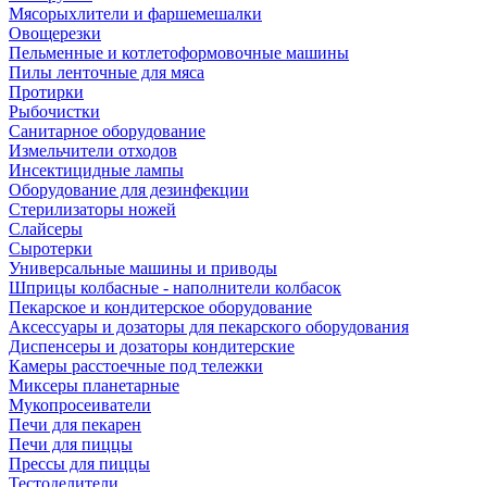
Мясорыхлители и фаршемешалки
Овощерезки
Пельменные и котлетоформовочные машины
Пилы ленточные для мяса
Протирки
Рыбочистки
Санитарное оборудование
Измельчители отходов
Инсектицидные лампы
Оборудование для дезинфекции
Стерилизаторы ножей
Слайсеры
Сыротерки
Универсальные машины и приводы
Шприцы колбасные - наполнители колбасок
Пекарское и кондитерское оборудование
Аксессуары и дозаторы для пекарского оборудования
Диспенсеры и дозаторы кондитерские
Камеры расстоечные под тележки
Миксеры планетарные
Мукопросеиватели
Печи для пекарен
Печи для пиццы
Прессы для пиццы
Тестоделители