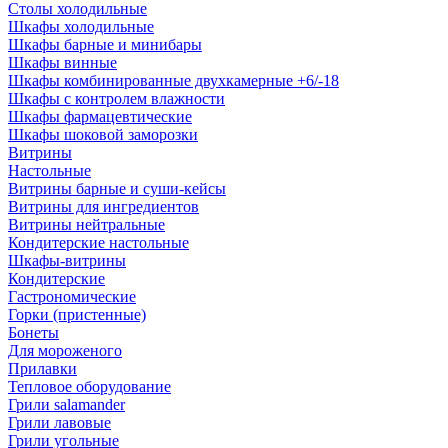
Столы холодильные
Шкафы холодильные
Шкафы барные и минибары
Шкафы винные
Шкафы комбинированные двухкамерные +6/-18
Шкафы с контролем влажности
Шкафы фармацевтические
Шкафы шоковой заморозки
Витрины
Настольные
Витрины барные и суши-кейсы
Витрины для ингредиентов
Витрины нейтральные
Кондитерские настольные
Шкафы-витрины
Кондитерские
Гастрономические
Горки (пристенные)
Бонеты
Для мороженого
Прилавки
Тепловое оборудование
Грили salamander
Грили лавовые
Грили угольные