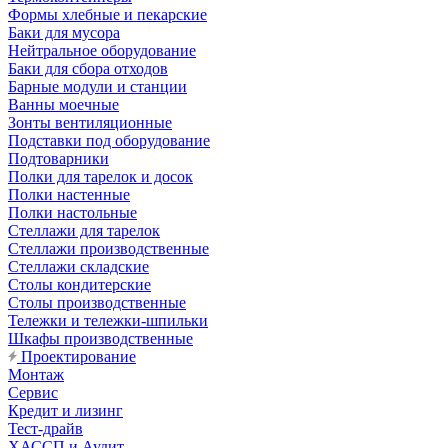
Формы хлебные и пекарские
Баки для мусора
Нейтральное оборудование
Баки для сбора отходов
Барные модули и станции
Ванны моечные
Зонты вентиляционные
Подставки под оборудование
Подтоварники
Полки для тарелок и досок
Полки настенные
Полки настольные
Стеллажи для тарелок
Стеллажи производственные
Стеллажи складские
Столы кондитерские
Столы производственные
Тележки и тележки-шпильки
Шкафы производственные
Проектирование
Монтаж
Сервис
Кредит и лизинг
Тест-драйв
ХАССП и Аудит