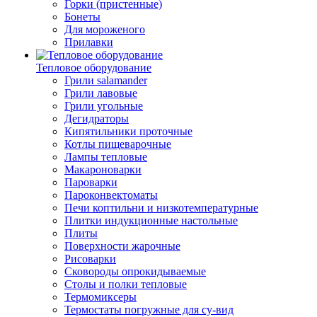
Горки (пристенные)
Бонеты
Для мороженого
Прилавки
Тепловое оборудование
Грили salamander
Грили лавовые
Грили угольные
Дегидраторы
Кипятильники проточные
Котлы пищеварочные
Лампы тепловые
Макароноварки
Пароварки
Пароконвектоматы
Печи коптильни и низкотемпературные
Плитки индукционные настольные
Плиты
Поверхности жарочные
Рисоварки
Сковороды опрокидываемые
Столы и полки тепловые
Термомиксеры
Термостаты погружные для су-вид