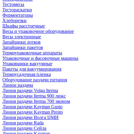
Тестомесы
Тестораскатки
Ферментаторы
Хлеборезки
Шкафы расстоечные
Весы и упаковочное оборудование
Весы электронные
Запайщики лотков
Запайщики пакетов
Термоупаковочные аппараты
Упаковочные и фасовочные машины
Упаковщики вакуумные
Пакеты для вакуумирования
Термоусадочная пленка
Оборудование раздачи питания
Линии раздачи
Линия раздачи Volga Iterma
Линия раздачи Iterma 900 люкс
Линия раздачи Iterma 700 эконом
Линия раздачи Kayman Gusto
Линия раздачи Kayman Presto
Линия раздачи Волга ЦМИ
Линия раздачи Rada
Линия раздачи Сейла
Линия раздачи Kayman