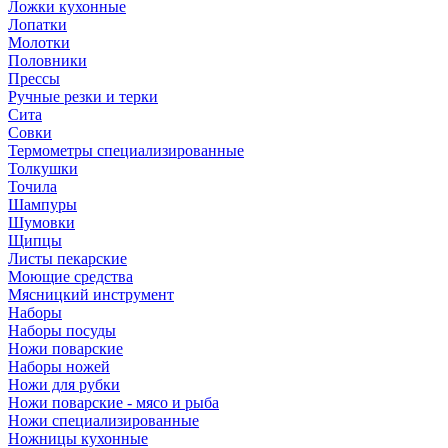
Ложки кухонные
Лопатки
Молотки
Половники
Прессы
Ручные резки и терки
Сита
Совки
Термометры специализированные
Толкушки
Точила
Шампуры
Шумовки
Щипцы
Листы пекарские
Моющие средства
Мясницкий инструмент
Наборы
Наборы посуды
Ножи поварские
Наборы ножей
Ножи для рубки
Ножи поварские - мясо и рыба
Ножи специализированные
Ножницы кухонные