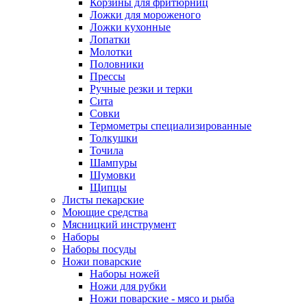
Корзины для фритюрниц
Ложки для мороженого
Ложки кухонные
Лопатки
Молотки
Половники
Прессы
Ручные резки и терки
Сита
Совки
Термометры специализированные
Толкушки
Точила
Шампуры
Шумовки
Щипцы
Листы пекарские
Моющие средства
Мясницкий инструмент
Наборы
Наборы посуды
Ножи поварские
Наборы ножей
Ножи для рубки
Ножи поварские - мясо и рыба