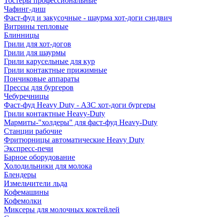
Тостеры профессиональные
Чафинг-диш
Фаст-фуд и закусочные - шаурма хот-доги сэндвич
Витрины тепловые
Блинницы
Грили для хот-догов
Грили для шаурмы
Грили карусельные для кур
Грили контактные прижимные
Пончиковые аппараты
Прессы для бургеров
Чебуречницы
Фаст-фуд Heavy Duty - АЗС хот-доги бургеры
Грили контактные Heavy-Duty
Мармиты-"холдеры" для фаст-фуд Heavy-Duty
Станции рабочие
Фритюрницы автоматические Heavy Duty
Экспресс-печи
Барное оборудование
Холодильники для молока
Блендеры
Измельчители льда
Кофемашины
Кофемолки
Миксеры для молочных коктейлей