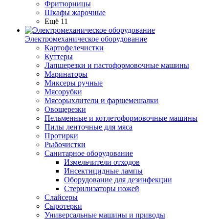
Фритюрницы
Шкафы жарочные
Ещё 11
Электромеханическое оборудование
Картофелечистки
Куттеры
Лапшерезки и пастоформовочные машины
Маринаторы
Миксеры ручные
Мясорубки
Мясорыхлители и фаршемешалки
Овощерезки
Пельменные и котлетоформовочные машины
Пилы ленточные для мяса
Протирки
Рыбочистки
Санитарное оборудование
Измельчители отходов
Инсектицидные лампы
Оборудование для дезинфекции
Стерилизаторы ножей
Слайсеры
Сыротерки
Универсальные машины и приводы