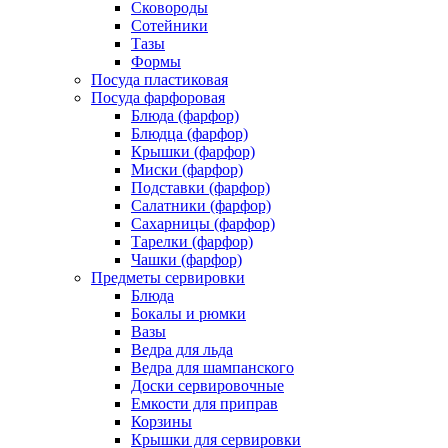
Сковороды
Сотейники
Тазы
Формы
Посуда пластиковая
Посуда фарфоровая
Блюда (фарфор)
Блюдца (фарфор)
Крышки (фарфор)
Миски (фарфор)
Подставки (фарфор)
Салатники (фарфор)
Сахарницы (фарфор)
Тарелки (фарфор)
Чашки (фарфор)
Предметы сервировки
Блюда
Бокалы и рюмки
Вазы
Ведра для льда
Ведра для шампанского
Доски сервировочные
Емкости для приправ
Корзины
Крышки для сервировки