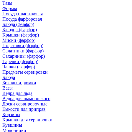
Тазы
Формы
Посуда пластиковая
Посуда фарфоровая
Блюда (фарфор)
Блюдца (фарфор)
Крышки (фарфор)
Миски (фарфор)
Подставки (фарфор)
Салатники (фарфор)
Сахарницы (фарфор)
Тарелки (фарфор)
Чашки (фарфор)
Предметы сервировки
Блюда
Бокалы и рюмки
Вазы
Ведра для льда
Ведра для шампанского
Доски сервировочные
Емкости для приправ
Корзины
Крышки для сервировки
Кувшины
Молочники