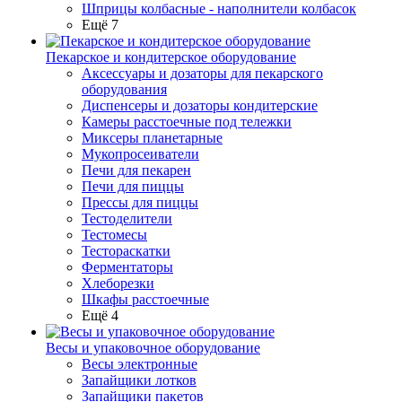
Шприцы колбасные - наполнители колбасок
Ещё 7
Пекарское и кондитерское оборудование
Аксессуары и дозаторы для пекарского
оборудования
Диспенсеры и дозаторы кондитерские
Камеры расстоечные под тележки
Миксеры планетарные
Мукопросеиватели
Печи для пекарен
Печи для пиццы
Прессы для пиццы
Тестоделители
Тестомесы
Тестораскатки
Ферментаторы
Хлеборезки
Шкафы расстоечные
Ещё 4
Весы и упаковочное оборудование
Весы электронные
Запайщики лотков
Запайщики пакетов