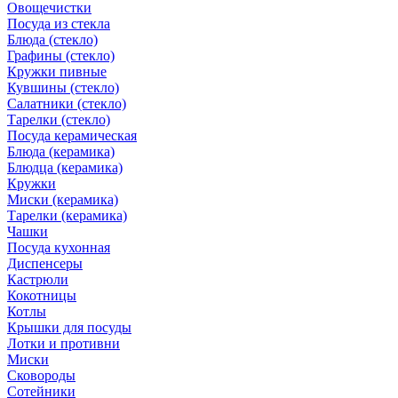
Овощечистки
Посуда из стекла
Блюда (стекло)
Графины (стекло)
Кружки пивные
Кувшины (стекло)
Салатники (стекло)
Тарелки (стекло)
Посуда керамическая
Блюда (керамика)
Блюдца (керамика)
Кружки
Миски (керамика)
Тарелки (керамика)
Чашки
Посуда кухонная
Диспенсеры
Кастрюли
Кокотницы
Котлы
Крышки для посуды
Лотки и противни
Миски
Сковороды
Сотейники