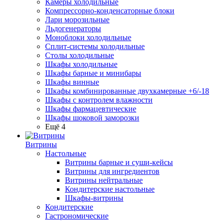
Камеры холодильные
Компрессорно-конденсаторные блоки
Лари морозильные
Льдогенераторы
Моноблоки холодильные
Сплит-системы холодильные
Столы холодильные
Шкафы холодильные
Шкафы барные и минибары
Шкафы винные
Шкафы комбинированные двухкамерные +6/-18
Шкафы с контролем влажности
Шкафы фармацевтические
Шкафы шоковой заморозки
Ещё 4
Витрины
Настольные
Витрины барные и суши-кейсы
Витрины для ингредиентов
Витрины нейтральные
Кондитерские настольные
Шкафы-витрины
Кондитерские
Гастрономические