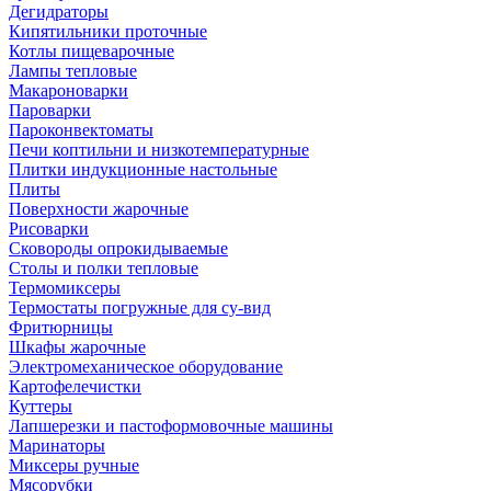
Дегидраторы
Кипятильники проточные
Котлы пищеварочные
Лампы тепловые
Макароноварки
Пароварки
Пароконвектоматы
Печи коптильни и низкотемпературные
Плитки индукционные настольные
Плиты
Поверхности жарочные
Рисоварки
Сковороды опрокидываемые
Столы и полки тепловые
Термомиксеры
Термостаты погружные для су-вид
Фритюрницы
Шкафы жарочные
Электромеханическое оборудование
Картофелечистки
Куттеры
Лапшерезки и пастоформовочные машины
Маринаторы
Миксеры ручные
Мясорубки