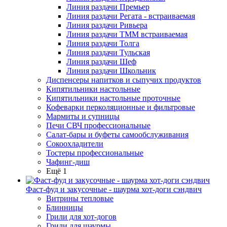
Линия раздачи Премьер
Линия раздачи Регата - встраиваемая
Линия раздачи Ривьера
Линия раздачи ТММ встраиваемая
Линия раздачи Толга
Линия раздачи Тульская
Линия раздачи Шеф
Линия раздачи Школьник
Диспенсеры напитков и сыпучих продуктов
Кипятильники настольные
Кипятильники настольные проточные
Кофеварки перколяционные и фильтровые
Мармиты и супницы
Печи СВЧ профессиональные
Салат-бары и буфеты самообслуживания
Сокоохладители
Тостеры профессиональные
Чафинг-диш
Ещё 1
Фаст-фуд и закусочные - шаурма хот-доги сэндвич
Витрины тепловые
Блинницы
Грили для хот-догов
Грили для шаурмы