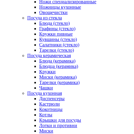
Ножи специализированные
Ножницы кухонные
Овощечистки
Посуда из стекла
Блюда (стекло)
Графины (стекло)
Кружки пивные
Кувшины (стекло)
Салатники (стекло)
Тарелки (стекло)
Посуда керамическая
Блюда (керамика)
Блюдца (керамика)
Кружки
Миски (керамика)
Тарелки (керамика)
Чашки
Посуда кухонная
Диспенсеры
Кастрюли
Кокотницы
Котлы
Крышки для посуды
Лотки и противни
Миски