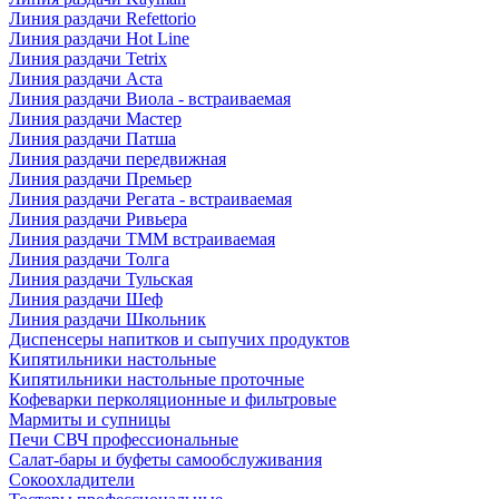
Линия раздачи Refettorio
Линия раздачи Hot Line
Линия раздачи Tetrix
Линия раздачи Аста
Линия раздачи Виола - встраиваемая
Линия раздачи Мастер
Линия раздачи Патша
Линия раздачи передвижная
Линия раздачи Премьер
Линия раздачи Регата - встраиваемая
Линия раздачи Ривьера
Линия раздачи ТММ встраиваемая
Линия раздачи Толга
Линия раздачи Тульская
Линия раздачи Шеф
Линия раздачи Школьник
Диспенсеры напитков и сыпучих продуктов
Кипятильники настольные
Кипятильники настольные проточные
Кофеварки перколяционные и фильтровые
Мармиты и супницы
Печи СВЧ профессиональные
Салат-бары и буфеты самообслуживания
Сокоохладители