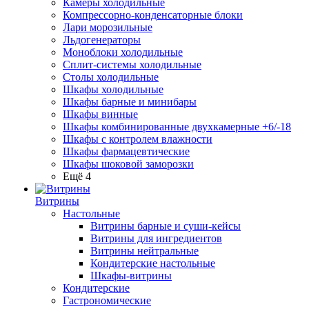
Камеры холодильные
Компрессорно-конденсаторные блоки
Лари морозильные
Льдогенераторы
Моноблоки холодильные
Сплит-системы холодильные
Столы холодильные
Шкафы холодильные
Шкафы барные и минибары
Шкафы винные
Шкафы комбинированные двухкамерные +6/-18
Шкафы с контролем влажности
Шкафы фармацевтические
Шкафы шоковой заморозки
Ещё 4
Витрины
Настольные
Витрины барные и суши-кейсы
Витрины для ингредиентов
Витрины нейтральные
Кондитерские настольные
Шкафы-витрины
Кондитерские
Гастрономические