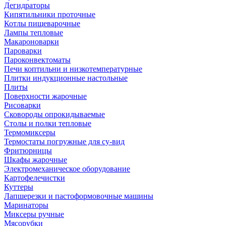
Дегидраторы
Кипятильники проточные
Котлы пищеварочные
Лампы тепловые
Макароноварки
Пароварки
Пароконвектоматы
Печи коптильни и низкотемпературные
Плитки индукционные настольные
Плиты
Поверхности жарочные
Рисоварки
Сковороды опрокидываемые
Столы и полки тепловые
Термомиксеры
Термостаты погружные для су-вид
Фритюрницы
Шкафы жарочные
Электромеханическое оборудование
Картофелечистки
Куттеры
Лапшерезки и пастоформовочные машины
Маринаторы
Миксеры ручные
Мясорубки