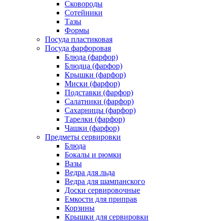
Сковороды
Сотейники
Тазы
Формы
Посуда пластиковая
Посуда фарфоровая
Блюда (фарфор)
Блюдца (фарфор)
Крышки (фарфор)
Миски (фарфор)
Подставки (фарфор)
Салатники (фарфор)
Сахарницы (фарфор)
Тарелки (фарфор)
Чашки (фарфор)
Предметы сервировки
Блюда
Бокалы и рюмки
Вазы
Ведра для льда
Ведра для шампанского
Доски сервировочные
Емкости для приправ
Корзины
Крышки для сервировки