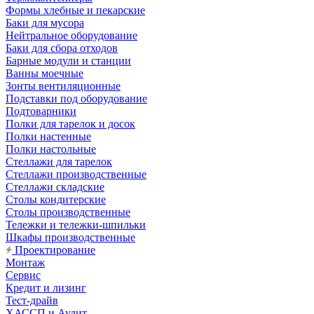
Формы хлебные и пекарские
Баки для мусора
Нейтральное оборудование
Баки для сбора отходов
Барные модули и станции
Ванны моечные
Зонты вентиляционные
Подставки под оборудование
Подтоварники
Полки для тарелок и досок
Полки настенные
Полки настольные
Стеллажи для тарелок
Стеллажи производственные
Стеллажи складские
Столы кондитерские
Столы производственные
Тележки и тележки-шпильки
Шкафы производственные
Проектирование
Монтаж
Сервис
Кредит и лизинг
Тест-драйв
ХАССП и Аудит