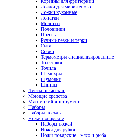
Корзины для фритюрниц
Ложки для мороженого
Ложки кухонные
Лопатки
Молотки
Половники
Прессы
Ручные резки и терки
Сита
Совки
Термометры специализированные
Толкушки
Точила
Шампуры
Шумовки
Щипцы
Листы пекарские
Моющие средства
Мясницкий инструмент
Наборы
Наборы посуды
Ножи поварские
Наборы ножей
Ножи для рубки
Ножи поварские - мясо и рыба