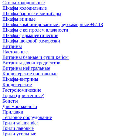
Столы холодильные
Шкафы холодильные
Шкафы барные и минибары
Шкафы винные
Шкафы комбинированные двухкамерные +6/-18
Шкафы с контролем влажности
Шкафы фармацевтические
Шкафы шоковой заморозки
Витрины
Настольные
Витрины барные и суши-кейсы
Витрины для ингредиентов
Витрины нейтральные
Кондитерские настольные
Шкафы-витрины
Кондитерские
Гастрономические
Горки (пристенные)
Бонеты
Для мороженого
Прилавки
Тепловое оборудование
Грили salamander
Грили лавовые
Грили угольные