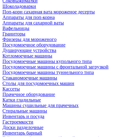
Соковыжималки
Шоколадоварки
Поп-корн сахарная вата мороженое десерты
Аппараты для поп-корна
Аппараты для сахарной ваты
Вафельницы
Граниторы
Фризеры для мороженого
Посудомоечное оборудование
Душирующие устройства
Котломоечные машины
Посудомоечные машины купольного типа
Посудомоечные машины с фронтальной загрузкой
Посудомоечные машины туннельного типа
Стаканомоечные машины
Столы для посудомоечных машин
Кассеты
Прачечное оборудование
Катки гладильные
Машины сушильные для прачечных
Стиральные машины
Инвентарь и посуда
Гастроемкости
Доски разделочные
Инвентарь барный