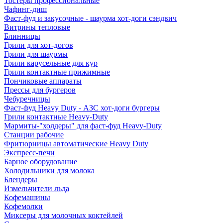
Тостеры профессиональные
Чафинг-диш
Фаст-фуд и закусочные - шаурма хот-доги сэндвич
Витрины тепловые
Блинницы
Грили для хот-догов
Грили для шаурмы
Грили карусельные для кур
Грили контактные прижимные
Пончиковые аппараты
Прессы для бургеров
Чебуречницы
Фаст-фуд Heavy Duty - АЗС хот-доги бургеры
Грили контактные Heavy-Duty
Мармиты-"холдеры" для фаст-фуд Heavy-Duty
Станции рабочие
Фритюрницы автоматические Heavy Duty
Экспресс-печи
Барное оборудование
Холодильники для молока
Блендеры
Измельчители льда
Кофемашины
Кофемолки
Миксеры для молочных коктейлей