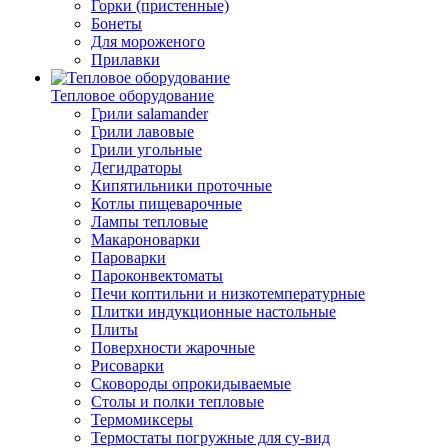
Горки (пристенные)
Бонеты
Для мороженого
Прилавки
Тепловое оборудование
Грили salamander
Грили лавовые
Грили угольные
Дегидраторы
Кипятильники проточные
Котлы пищеварочные
Лампы тепловые
Макароноварки
Пароварки
Пароконвектоматы
Печи коптильни и низкотемпературные
Плитки индукционные настольные
Плиты
Поверхности жарочные
Рисоварки
Сковороды опрокидываемые
Столы и полки тепловые
Термомиксеры
Термостаты погружные для су-вид