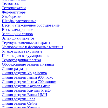
Тестомесы
Тестораскатки
Ферментаторы
Хлеборезки
Шкафы расстоечные
Весы и упаковочное оборудование
Весы электронные
Запайщики лотков
Запайщики пакетов
Термоупаковочные аппараты
Упаковочные и фасовочные машины
Упаковщики вакуумные
Пакеты для вакуумирования
Термоусадочная пленка
Оборудование раздачи питания
Линии раздачи
Линия раздачи Volga Iterma
Линия раздачи Iterma 900 люкс
Линия раздачи Iterma 700 эконом
Линия раздачи Kayman Gusto
Линия раздачи Kayman Presto
Линия раздачи Волга ЦМИ
Линия раздачи Rada
Линия раздачи Сейла
Линия раздачи Kayman