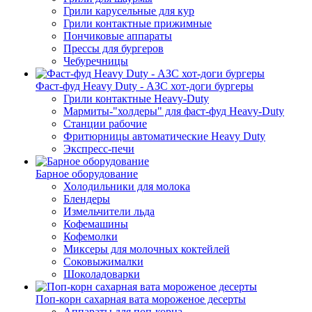
Грили карусельные для кур
Грили контактные прижимные
Пончиковые аппараты
Прессы для бургеров
Чебуречницы
Фаст-фуд Heavy Duty - АЗС хот-доги бургеры
Грили контактные Heavy-Duty
Мармиты-"холдеры" для фаст-фуд Heavy-Duty
Станции рабочие
Фритюрницы автоматические Heavy Duty
Экспресс-печи
Барное оборудование
Холодильники для молока
Блендеры
Измельчители льда
Кофемашины
Кофемолки
Миксеры для молочных коктейлей
Соковыжималки
Шоколадоварки
Поп-корн сахарная вата мороженое десерты
Аппараты для поп-корна