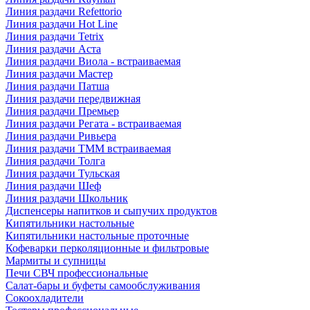
Линия раздачи Refettorio
Линия раздачи Hot Line
Линия раздачи Tetrix
Линия раздачи Аста
Линия раздачи Виола - встраиваемая
Линия раздачи Мастер
Линия раздачи Патша
Линия раздачи передвижная
Линия раздачи Премьер
Линия раздачи Регата - встраиваемая
Линия раздачи Ривьера
Линия раздачи ТММ встраиваемая
Линия раздачи Толга
Линия раздачи Тульская
Линия раздачи Шеф
Линия раздачи Школьник
Диспенсеры напитков и сыпучих продуктов
Кипятильники настольные
Кипятильники настольные проточные
Кофеварки перколяционные и фильтровые
Мармиты и супницы
Печи СВЧ профессиональные
Салат-бары и буфеты самообслуживания
Сокоохладители