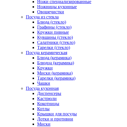
Ножи специализированные
Ножницы кухонные
Овощечистки
Посуда из стекла
Блюда (стекло)
Графины (стекло)
Кружки пивные
Кувшины (стекло)
Салатники (стекло)
Тарелки (стекло)
Посуда керамическая
Блюда (керамика)
Блюдца (керамика)
Кружки
Миски (керамика)
Тарелки (керамика)
Чашки
Посуда кухонная
Диспенсеры
Кастрюли
Кокотницы
Котлы
Крышки для посуды
Лотки и противни
Миски