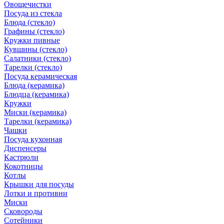
Овощечистки
Посуда из стекла
Блюда (стекло)
Графины (стекло)
Кружки пивные
Кувшины (стекло)
Салатники (стекло)
Тарелки (стекло)
Посуда керамическая
Блюда (керамика)
Блюдца (керамика)
Кружки
Миски (керамика)
Тарелки (керамика)
Чашки
Посуда кухонная
Диспенсеры
Кастрюли
Кокотницы
Котлы
Крышки для посуды
Лотки и противни
Миски
Сковороды
Сотейники