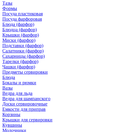
Тазы
Формы
Посуда пластиковая
Посуда фарфоровая
Блюда (фарфор)
Блюдца (фарфор)
Крышки (фарфор)
Миски (фарфор)
Подставки (фарфор)
Салатники (фарфор)
Сахарницы (фарфор)
Тарелки (фарфор)
Чашки (фарфор)
Предметы сервировки
Блюда
Бокалы и рюмки
Вазы
Ведра для льда
Ведра для шампанского
Доски сервировочные
Емкости для приправ
Корзины
Крышки для сервировки
Кувшины
Молочники