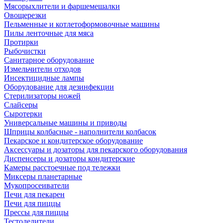
Мясорыхлители и фаршемешалки
Овощерезки
Пельменные и котлетоформовочные машины
Пилы ленточные для мяса
Протирки
Рыбочистки
Санитарное оборудование
Измельчители отходов
Инсектицидные лампы
Оборудование для дезинфекции
Стерилизаторы ножей
Слайсеры
Сыротерки
Универсальные машины и приводы
Шприцы колбасные - наполнители колбасок
Пекарское и кондитерское оборудование
Аксессуары и дозаторы для пекарского оборудования
Диспенсеры и дозаторы кондитерские
Камеры расстоечные под тележки
Миксеры планетарные
Мукопросеиватели
Печи для пекарен
Печи для пиццы
Прессы для пиццы
Тестоделители