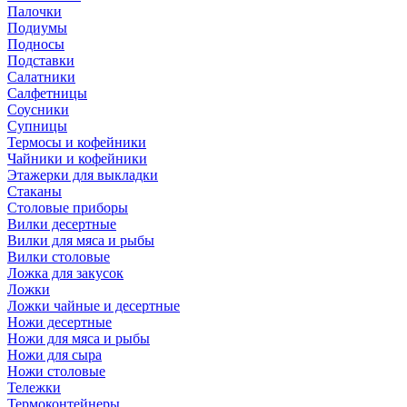
Палочки
Подиумы
Подносы
Подставки
Салатники
Салфетницы
Соусники
Супницы
Термосы и кофейники
Чайники и кофейники
Этажерки для выкладки
Стаканы
Столовые приборы
Вилки десертные
Вилки для мяса и рыбы
Вилки столовые
Ложка для закусок
Ложки
Ложки чайные и десертные
Ножи десертные
Ножи для мяса и рыбы
Ножи для сыра
Ножи столовые
Тележки
Термоконтейнеры