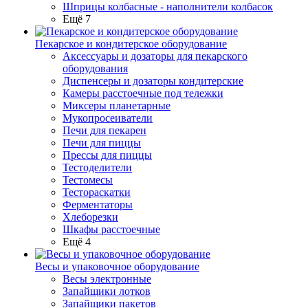
Шприцы колбасные - наполнители колбасок
Ещё 7
Пекарское и кондитерское оборудование
Аксессуары и дозаторы для пекарского
оборудования
Диспенсеры и дозаторы кондитерские
Камеры расстоечные под тележки
Миксеры планетарные
Мукопросеиватели
Печи для пекарен
Печи для пиццы
Прессы для пиццы
Тестоделители
Тестомесы
Тестораскатки
Ферментаторы
Хлеборезки
Шкафы расстоечные
Ещё 4
Весы и упаковочное оборудование
Весы электронные
Запайщики лотков
Запайщики пакетов