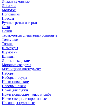
Ложки кухонные
Лопатки
Молотки
Половники
Прессы
Ручные резки и терки
Сита
Совки
Термометры специализированные
Толкушки
Точила
Шампуры
Шумовки
Щипцы
Листы пекарские
Моющие средства
Мясницкий инструмент
Наборы
Наборы посуды
Ножи поварские
Наборы ножей
Ножи для рубки
Ножи поварские - мясо и рыба
Ножи специализированные
Ножницы кухонные