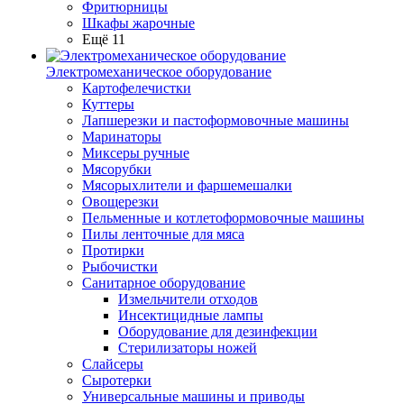
Фритюрницы
Шкафы жарочные
Ещё 11
Электромеханическое оборудование
Картофелечистки
Куттеры
Лапшерезки и пастоформовочные машины
Маринаторы
Миксеры ручные
Мясорубки
Мясорыхлители и фаршемешалки
Овощерезки
Пельменные и котлетоформовочные машины
Пилы ленточные для мяса
Протирки
Рыбочистки
Санитарное оборудование
Измельчители отходов
Инсектицидные лампы
Оборудование для дезинфекции
Стерилизаторы ножей
Слайсеры
Сыротерки
Универсальные машины и приводы