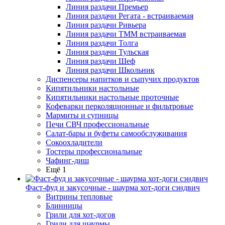
Линия раздачи Премьер
Линия раздачи Регата - встраиваемая
Линия раздачи Ривьера
Линия раздачи ТММ встраиваемая
Линия раздачи Толга
Линия раздачи Тульская
Линия раздачи Шеф
Линия раздачи Школьник
Диспенсеры напитков и сыпучих продуктов
Кипятильники настольные
Кипятильники настольные проточные
Кофеварки перколяционные и фильтровые
Мармиты и супницы
Печи СВЧ профессиональные
Салат-бары и буфеты самообслуживания
Сокоохладители
Тостеры профессиональные
Чафинг-диш
Ещё 1
Фаст-фуд и закусочные - шаурма хот-доги сэндвич
Витрины тепловые
Блинницы
Грили для хот-догов
Грили для шаурмы