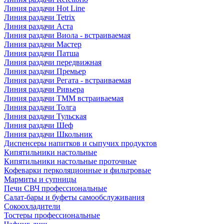
Линия раздачи Hot Line
Линия раздачи Tetrix
Линия раздачи Аста
Линия раздачи Виола - встраиваемая
Линия раздачи Мастер
Линия раздачи Патша
Линия раздачи передвижная
Линия раздачи Премьер
Линия раздачи Регата - встраиваемая
Линия раздачи Ривьера
Линия раздачи ТММ встраиваемая
Линия раздачи Толга
Линия раздачи Тульская
Линия раздачи Шеф
Линия раздачи Школьник
Диспенсеры напитков и сыпучих продуктов
Кипятильники настольные
Кипятильники настольные проточные
Кофеварки перколяционные и фильтровые
Мармиты и супницы
Печи СВЧ профессиональные
Салат-бары и буфеты самообслуживания
Сокоохладители
Тостеры профессиональные