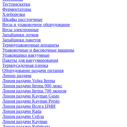
Тестораскатки
Ферментаторы
Хлеборезки
Шкафы расстоечные
Весы и упаковочное оборудование
Весы электронные
Запайщики лотков
Запайщики пакетов
Термоупаковочные аппараты
Упаковочные и фасовочные машины
Упаковщики вакуумные
Пакеты для вакуумирования
Термоусадочная пленка
Оборудование раздачи питания
Линии раздачи
Линия раздачи Volga Iterma
Линия раздачи Iterma 900 люкс
Линия раздачи Iterma 700 эконом
Линия раздачи Kayman Gusto
Линия раздачи Kayman Presto
Линия раздачи Волга ЦМИ
Линия раздачи Rada
Линия раздачи Сейла
Линия раздачи Kayman
Линия раздачи Refettorio