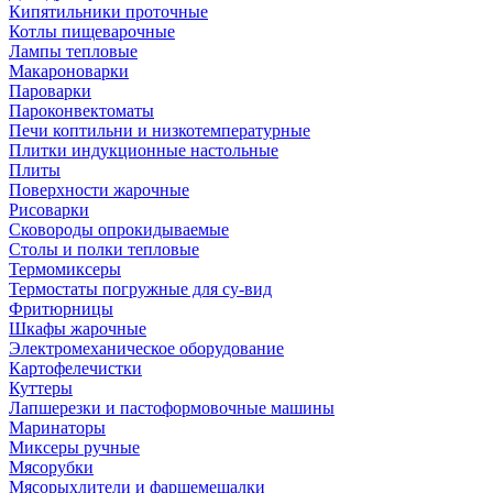
Кипятильники проточные
Котлы пищеварочные
Лампы тепловые
Макароноварки
Пароварки
Пароконвектоматы
Печи коптильни и низкотемпературные
Плитки индукционные настольные
Плиты
Поверхности жарочные
Рисоварки
Сковороды опрокидываемые
Столы и полки тепловые
Термомиксеры
Термостаты погружные для су-вид
Фритюрницы
Шкафы жарочные
Электромеханическое оборудование
Картофелечистки
Куттеры
Лапшерезки и пастоформовочные машины
Маринаторы
Миксеры ручные
Мясорубки
Мясорыхлители и фаршемешалки