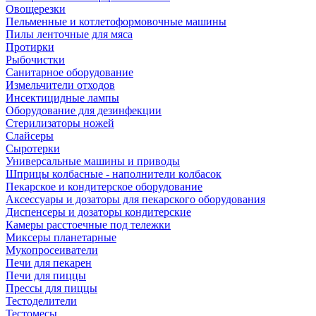
Овощерезки
Пельменные и котлетоформовочные машины
Пилы ленточные для мяса
Протирки
Рыбочистки
Санитарное оборудование
Измельчители отходов
Инсектицидные лампы
Оборудование для дезинфекции
Стерилизаторы ножей
Слайсеры
Сыротерки
Универсальные машины и приводы
Шприцы колбасные - наполнители колбасок
Пекарское и кондитерское оборудование
Аксессуары и дозаторы для пекарского оборудования
Диспенсеры и дозаторы кондитерские
Камеры расстоечные под тележки
Миксеры планетарные
Мукопросеиватели
Печи для пекарен
Печи для пиццы
Прессы для пиццы
Тестоделители
Тестомесы