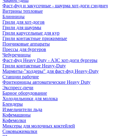
Чафинг-диш
Фаст-фуд и закусочные - шаурма хот-доги сэндвич
Витрины тепловые
Блинницы
Грили для хот-догов
Грили для шаурмы
Грили карусельные для кур
Грили контактные прижимные
Пончиковые аппараты
Прессы для бургеров
Чебуречницы
Фаст-фуд Heavy Duty - АЗС хот-доги бургеры
Грили контактные Heavy-Duty
Мармиты-"холдеры" для фаст-фуд Heavy-Duty
Станции рабочие
Фритюрницы автоматические Heavy Duty
Экспресс-печи
Барное оборудование
Холодильники для молока
Блендеры
Измельчители льда
Кофемашины
Кофемолки
Миксеры для молочных коктейлей
Соковыжималки