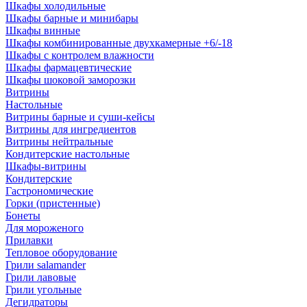
Шкафы холодильные
Шкафы барные и минибары
Шкафы винные
Шкафы комбинированные двухкамерные +6/-18
Шкафы с контролем влажности
Шкафы фармацевтические
Шкафы шоковой заморозки
Витрины
Настольные
Витрины барные и суши-кейсы
Витрины для ингредиентов
Витрины нейтральные
Кондитерские настольные
Шкафы-витрины
Кондитерские
Гастрономические
Горки (пристенные)
Бонеты
Для мороженого
Прилавки
Тепловое оборудование
Грили salamander
Грили лавовые
Грили угольные
Дегидраторы