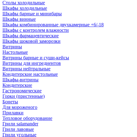
Столы холодильные
Шкафы холодильные
Шкафы барные и минибары
Шкафы винные
Шкафы комбинированные двухкамерные +6/-18
Шкафы с контролем влажности
Шкафы фармацевтические
Шкафы шоковой заморозки
Витрины
Настольные
Витрины барные и суши-кейсы
Витрины для ингредиентов
Витрины нейтральные
Кондитерские настольные
Шкафы-витрины
Кондитерские
Гастрономические
Горки (пристенные)
Бонеты
Для мороженого
Прилавки
Тепловое оборудование
Грили salamander
Грили лавовые
Грили угольные