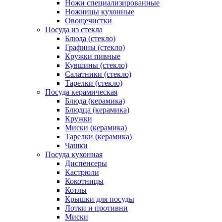
Ножи специализированные
Ножницы кухонные
Овощечистки
Посуда из стекла
Блюда (стекло)
Графины (стекло)
Кружки пивные
Кувшины (стекло)
Салатники (стекло)
Тарелки (стекло)
Посуда керамическая
Блюда (керамика)
Блюдца (керамика)
Кружки
Миски (керамика)
Тарелки (керамика)
Чашки
Посуда кухонная
Диспенсеры
Кастрюли
Кокотницы
Котлы
Крышки для посуды
Лотки и противни
Миски