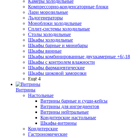
Камеры холодильные
Компрессорно-конденсаторные блоки
Лари морозильные
Льдогенераторы
Моноблоки холодильные
Сплит-системы холодильные
Столы холодильные
Шкафы холодильные
Шкафы барные и минибары
Шкафы винные
Шкафы комбинированные двухкамерные +6/-18
Шкафы с контролем влажности
Шкафы фармацевтические
Шкафы шоковой заморозки
Ещё 4
Витрины
Настольные
Витрины барные и суши-кейсы
Витрины для ингредиентов
Витрины нейтральные
Кондитерские настольные
Шкафы-витрины
Кондитерские
Гастрономические