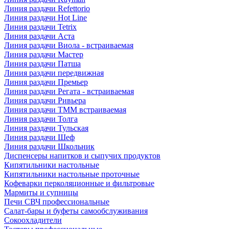
Линия раздачи Refettorio
Линия раздачи Hot Line
Линия раздачи Tetrix
Линия раздачи Аста
Линия раздачи Виола - встраиваемая
Линия раздачи Мастер
Линия раздачи Патша
Линия раздачи передвижная
Линия раздачи Премьер
Линия раздачи Регата - встраиваемая
Линия раздачи Ривьера
Линия раздачи ТММ встраиваемая
Линия раздачи Толга
Линия раздачи Тульская
Линия раздачи Шеф
Линия раздачи Школьник
Диспенсеры напитков и сыпучих продуктов
Кипятильники настольные
Кипятильники настольные проточные
Кофеварки перколяционные и фильтровые
Мармиты и супницы
Печи СВЧ профессиональные
Салат-бары и буфеты самообслуживания
Сокоохладители