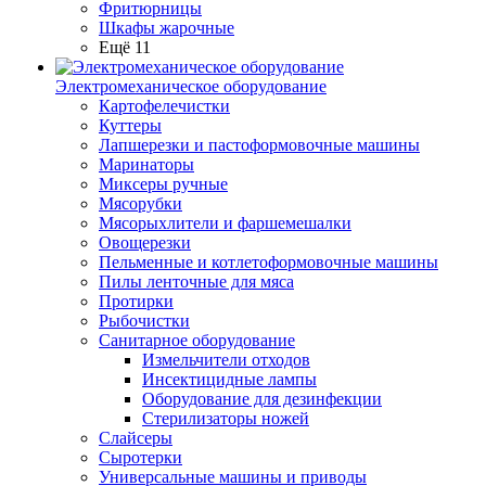
Фритюрницы
Шкафы жарочные
Ещё 11
Электромеханическое оборудование
Картофелечистки
Куттеры
Лапшерезки и пастоформовочные машины
Маринаторы
Миксеры ручные
Мясорубки
Мясорыхлители и фаршемешалки
Овощерезки
Пельменные и котлетоформовочные машины
Пилы ленточные для мяса
Протирки
Рыбочистки
Санитарное оборудование
Измельчители отходов
Инсектицидные лампы
Оборудование для дезинфекции
Стерилизаторы ножей
Слайсеры
Сыротерки
Универсальные машины и приводы