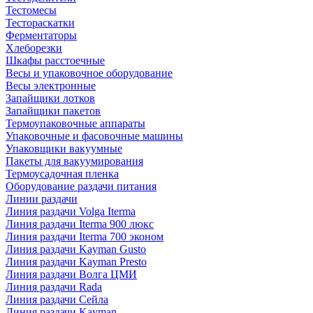
Тестомесы
Тестораскатки
Ферментаторы
Хлеборезки
Шкафы расстоечные
Весы и упаковочное оборудование
Весы электронные
Запайщики лотков
Запайщики пакетов
Термоупаковочные аппараты
Упаковочные и фасовочные машины
Упаковщики вакуумные
Пакеты для вакуумирования
Термоусадочная пленка
Оборудование раздачи питания
Линии раздачи
Линия раздачи Volga Iterma
Линия раздачи Iterma 900 люкс
Линия раздачи Iterma 700 эконом
Линия раздачи Kayman Gusto
Линия раздачи Kayman Presto
Линия раздачи Волга ЦМИ
Линия раздачи Rada
Линия раздачи Сейла
Линия раздачи Kayman