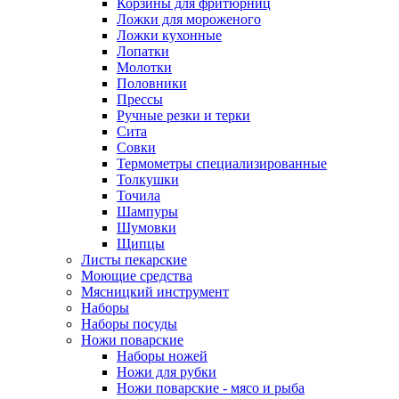
Корзины для фритюрниц
Ложки для мороженого
Ложки кухонные
Лопатки
Молотки
Половники
Прессы
Ручные резки и терки
Сита
Совки
Термометры специализированные
Толкушки
Точила
Шампуры
Шумовки
Щипцы
Листы пекарские
Моющие средства
Мясницкий инструмент
Наборы
Наборы посуды
Ножи поварские
Наборы ножей
Ножи для рубки
Ножи поварские - мясо и рыба