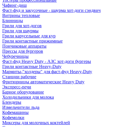
Тостеры профессиональные
Чафинг-диш
Фаст-фуд и закусочные - шаурма хот-доги сэндвич
Витрины тепловые
Блинницы
Грили для хот-догов
Грили для шаурмы
Грили карусельные для кур
Грили контактные прижимные
Пончиковые аппараты
Прессы для бургеров
Чебуречницы
Фаст-фуд Heavy Duty - АЗС хот-доги бургеры
Грили контактные Heavy-Duty
Мармиты-"холдеры" для фаст-фуд Heavy-Duty
Станции рабочие
Фритюрницы автоматические Heavy Duty
Экспресс-печи
Барное оборудование
Холодильники для молока
Блендеры
Измельчители льда
Кофемашины
Кофемолки
Миксеры для молочных коктейлей