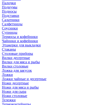
Палочки
Подиумы
Подносы
Подставки
Салатники
Салфетницы
Соусники
Супницы
Термосы и кофейники
Чайники и кофейники
Этажерки для выкладки
Стаканы
Столовые приборы
Вилки десертные
Вилки для мяса и рыбы
Вилки столовые
Ложка для закусок
Ложки
Ложки чайные и десертные
Ножи десертные
Ножи для мяса и рыбы
Ножи для сыра
Ножи столовые
Тележки
Термоконтейнеры