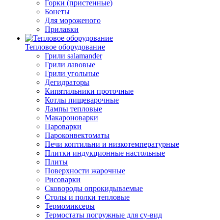
Горки (пристенные)
Бонеты
Для мороженого
Прилавки
Тепловое оборудование
Грили salamander
Грили лавовые
Грили угольные
Дегидраторы
Кипятильники проточные
Котлы пищеварочные
Лампы тепловые
Макароноварки
Пароварки
Пароконвектоматы
Печи коптильни и низкотемпературные
Плитки индукционные настольные
Плиты
Поверхности жарочные
Рисоварки
Сковороды опрокидываемые
Столы и полки тепловые
Термомиксеры
Термостаты погружные для су-вид