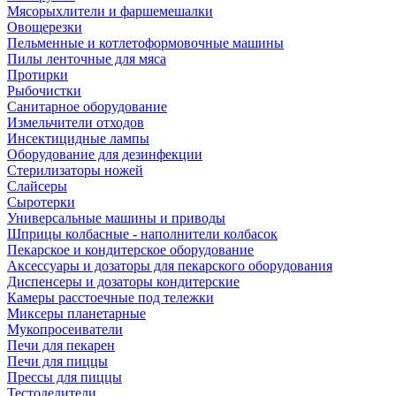
Мясорыхлители и фаршемешалки
Овощерезки
Пельменные и котлетоформовочные машины
Пилы ленточные для мяса
Протирки
Рыбочистки
Санитарное оборудование
Измельчители отходов
Инсектицидные лампы
Оборудование для дезинфекции
Стерилизаторы ножей
Слайсеры
Сыротерки
Универсальные машины и приводы
Шприцы колбасные - наполнители колбасок
Пекарское и кондитерское оборудование
Аксессуары и дозаторы для пекарского оборудования
Диспенсеры и дозаторы кондитерские
Камеры расстоечные под тележки
Миксеры планетарные
Мукопросеиватели
Печи для пекарен
Печи для пиццы
Прессы для пиццы
Тестоделители