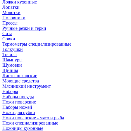
Ложки кухонные
Лопатки
Молотки
Половники
Прессы
Ручные резки и терки
Сита
Совки
Термометры специализированные
Толкушки
Точила
Шампуры
Шумовки
Щипцы
Листы пекарские
Моющие средства
Мясницкий инструмент
Наборы
Наборы посуды
Ножи поварские
Наборы ножей
Ножи для рубки
Ножи поварские - мясо и рыба
Ножи специализированные
Ножницы кухонные