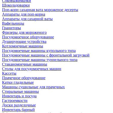
Соковыжималки
Шоколадоварки
Поп-корн сахарная вата мороженое десерты
Аппараты для поп-корна
Аппараты для сахарной ваты
Вафельницы
Граниторы
Фризеры для мороженого
Посудомоечное оборудование
Душирующие устройства
Котломоечные машины
Посудомоечные машины купольного типа
Посудомоечные машины с фронтальной загрузкой
Посудомоечные машины туннельного типа
Стаканомоечные машины
Столы для посудомоечных машин
Кассеты
Прачечное оборудование
Катки гладильные
Машины сушильные для прачечных
Стиральные машины
Инвентарь и посуда
Гастроемкости
Доски разделочные
Инвентарь барный