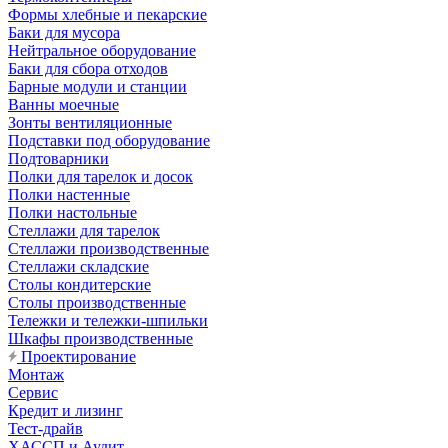
Формы хлебные и пекарские
Баки для мусора
Нейтральное оборудование
Баки для сбора отходов
Барные модули и станции
Ванны моечные
Зонты вентиляционные
Подставки под оборудование
Подтоварники
Полки для тарелок и досок
Полки настенные
Полки настольные
Стеллажи для тарелок
Стеллажи производственные
Стеллажи складские
Столы кондитерские
Столы производственные
Тележки и тележки-шпильки
Шкафы производственные
Проектирование
Монтаж
Сервис
Кредит и лизинг
Тест-драйв
ХАССП и Аудит