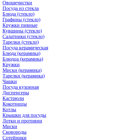
Овощечистки
Посуда из стекла
Блюда (стекло)
Графины (стекло)
Кружки пивные
Кувшины (стекло)
Салатники (стекло)
Тарелки (стекло)
Посуда керамическая
Блюда (керамика)
Блюдца (керамика)
Кружки
Миски (керамика)
Тарелки (керамика)
Чашки
Посуда кухонная
Диспенсеры
Кастрюли
Кокотницы
Котлы
Крышки для посуды
Лотки и противни
Миски
Сковороды
Сотейники