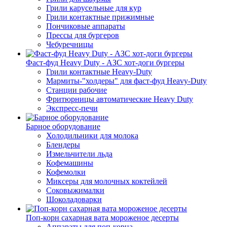
Грили карусельные для кур
Грили контактные прижимные
Пончиковые аппараты
Прессы для бургеров
Чебуречницы
Фаст-фуд Heavy Duty - АЗС хот-доги бургеры
Грили контактные Heavy-Duty
Мармиты-"холдеры" для фаст-фуд Heavy-Duty
Станции рабочие
Фритюрницы автоматические Heavy Duty
Экспресс-печи
Барное оборудование
Холодильники для молока
Блендеры
Измельчители льда
Кофемашины
Кофемолки
Миксеры для молочных коктейлей
Соковыжималки
Шоколадоварки
Поп-корн сахарная вата мороженое десерты
Аппараты для поп-корна