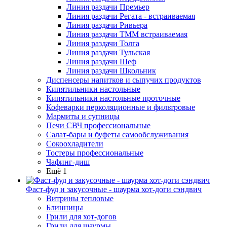
Линия раздачи Премьер
Линия раздачи Регата - встраиваемая
Линия раздачи Ривьера
Линия раздачи ТММ встраиваемая
Линия раздачи Толга
Линия раздачи Тульская
Линия раздачи Шеф
Линия раздачи Школьник
Диспенсеры напитков и сыпучих продуктов
Кипятильники настольные
Кипятильники настольные проточные
Кофеварки перколяционные и фильтровые
Мармиты и супницы
Печи СВЧ профессиональные
Салат-бары и буфеты самообслуживания
Сокоохладители
Тостеры профессиональные
Чафинг-диш
Ещё 1
Фаст-фуд и закусочные - шаурма хот-доги сэндвич
Витрины тепловые
Блинницы
Грили для хот-догов
Грили для шаурмы