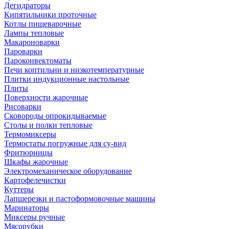
Дегидраторы
Кипятильники проточные
Котлы пищеварочные
Лампы тепловые
Макароноварки
Пароварки
Пароконвектоматы
Печи коптильни и низкотемпературные
Плитки индукционные настольные
Плиты
Поверхности жарочные
Рисоварки
Сковороды опрокидываемые
Столы и полки тепловые
Термомиксеры
Термостаты погружные для су-вид
Фритюрницы
Шкафы жарочные
Электромеханическое оборудование
Картофелечистки
Куттеры
Лапшерезки и пастоформовочные машины
Маринаторы
Миксеры ручные
Мясорубки