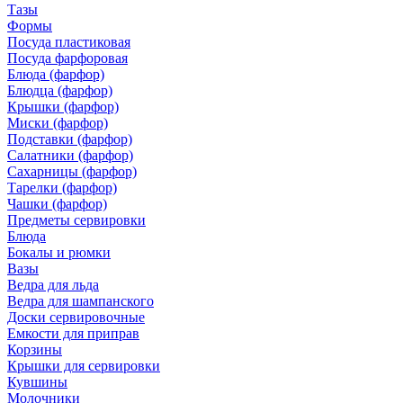
Тазы
Формы
Посуда пластиковая
Посуда фарфоровая
Блюда (фарфор)
Блюдца (фарфор)
Крышки (фарфор)
Миски (фарфор)
Подставки (фарфор)
Салатники (фарфор)
Сахарницы (фарфор)
Тарелки (фарфор)
Чашки (фарфор)
Предметы сервировки
Блюда
Бокалы и рюмки
Вазы
Ведра для льда
Ведра для шампанского
Доски сервировочные
Емкости для приправ
Корзины
Крышки для сервировки
Кувшины
Молочники