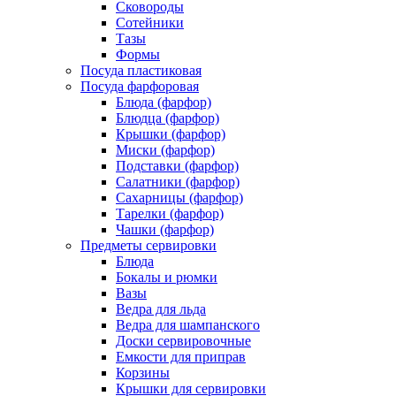
Сковороды
Сотейники
Тазы
Формы
Посуда пластиковая
Посуда фарфоровая
Блюда (фарфор)
Блюдца (фарфор)
Крышки (фарфор)
Миски (фарфор)
Подставки (фарфор)
Салатники (фарфор)
Сахарницы (фарфор)
Тарелки (фарфор)
Чашки (фарфор)
Предметы сервировки
Блюда
Бокалы и рюмки
Вазы
Ведра для льда
Ведра для шампанского
Доски сервировочные
Емкости для приправ
Корзины
Крышки для сервировки