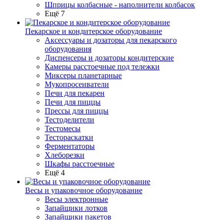
Шприцы колбасные - наполнители колбасок
Ещё 7
Пекарское и кондитерское оборудование
Аксессуары и дозаторы для пекарского
оборудования
Диспенсеры и дозаторы кондитерские
Камеры расстоечные под тележки
Миксеры планетарные
Мукопросеиватели
Печи для пекарен
Печи для пиццы
Прессы для пиццы
Тестоделители
Тестомесы
Тестораскатки
Ферментаторы
Хлеборезки
Шкафы расстоечные
Ещё 4
Весы и упаковочное оборудование
Весы электронные
Запайщики лотков
Запайщики пакетов