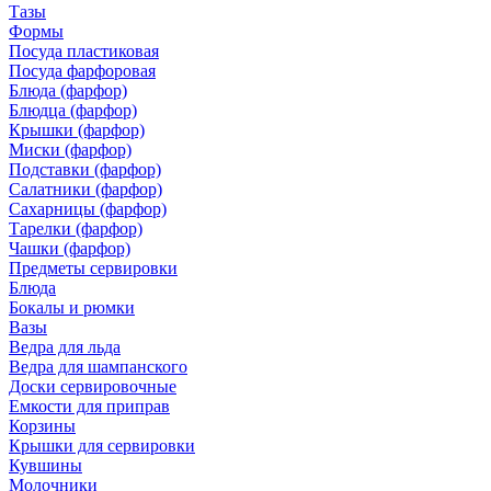
Тазы
Формы
Посуда пластиковая
Посуда фарфоровая
Блюда (фарфор)
Блюдца (фарфор)
Крышки (фарфор)
Миски (фарфор)
Подставки (фарфор)
Салатники (фарфор)
Сахарницы (фарфор)
Тарелки (фарфор)
Чашки (фарфор)
Предметы сервировки
Блюда
Бокалы и рюмки
Вазы
Ведра для льда
Ведра для шампанского
Доски сервировочные
Емкости для приправ
Корзины
Крышки для сервировки
Кувшины
Молочники