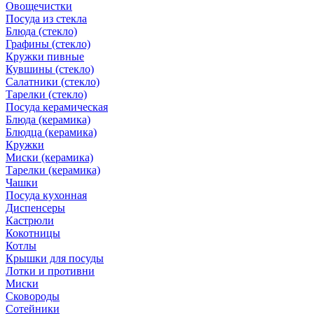
Овощечистки
Посуда из стекла
Блюда (стекло)
Графины (стекло)
Кружки пивные
Кувшины (стекло)
Салатники (стекло)
Тарелки (стекло)
Посуда керамическая
Блюда (керамика)
Блюдца (керамика)
Кружки
Миски (керамика)
Тарелки (керамика)
Чашки
Посуда кухонная
Диспенсеры
Кастрюли
Кокотницы
Котлы
Крышки для посуды
Лотки и противни
Миски
Сковороды
Сотейники