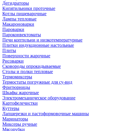
Дегидраторы
Кипятильники проточные
Котлы пищеварочные
Лампы тепловые
Макароноварки
Пароварки
Пароконвектоматы
Печи коптильни и низкотемпературные
Плитки индукционные настольные
Плиты
Поверхности жарочные
Рисоварки
Сковороды опрокидываемые
Столы и полки тепловые
Термомиксеры
Термостаты погружные для су-вид
Фритюрницы
Шкафы жарочные
Электромеханическое оборудование
Картофелечистки
Куттеры
Лапшерезки и пастоформовочные машины
Маринаторы
Миксеры ручные
Мясорубки