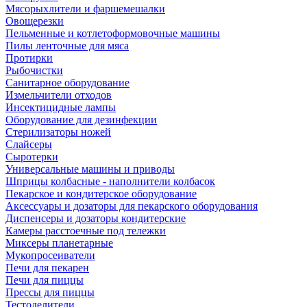
Мясорыхлители и фаршемешалки
Овощерезки
Пельменные и котлетоформовочные машины
Пилы ленточные для мяса
Протирки
Рыбочистки
Санитарное оборудование
Измельчители отходов
Инсектицидные лампы
Оборудование для дезинфекции
Стерилизаторы ножей
Слайсеры
Сыротерки
Универсальные машины и приводы
Шприцы колбасные - наполнители колбасок
Пекарское и кондитерское оборудование
Аксессуары и дозаторы для пекарского оборудования
Диспенсеры и дозаторы кондитерские
Камеры расстоечные под тележки
Миксеры планетарные
Мукопросеиватели
Печи для пекарен
Печи для пиццы
Прессы для пиццы
Тестоделители