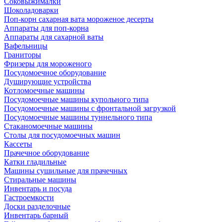
Соковыжималки
Шоколадоварки
Поп-корн сахарная вата мороженое десерты
Аппараты для поп-корна
Аппараты для сахарной ваты
Вафельницы
Граниторы
Фризеры для мороженого
Посудомоечное оборудование
Душирующие устройства
Котломоечные машины
Посудомоечные машины купольного типа
Посудомоечные машины с фронтальной загрузкой
Посудомоечные машины туннельного типа
Стаканомоечные машины
Столы для посудомоечных машин
Кассеты
Прачечное оборудование
Катки гладильные
Машины сушильные для прачечных
Стиральные машины
Инвентарь и посуда
Гастроемкости
Доски разделочные
Инвентарь барный