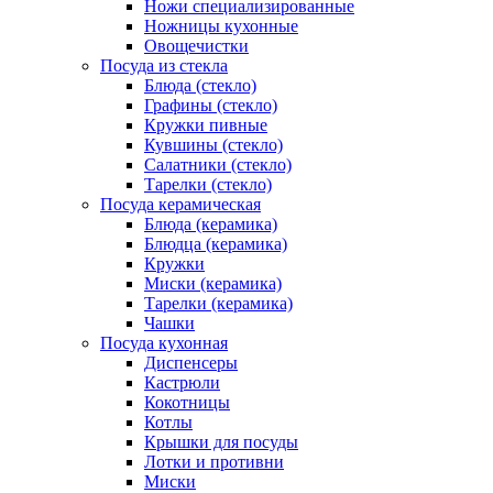
Ножи специализированные
Ножницы кухонные
Овощечистки
Посуда из стекла
Блюда (стекло)
Графины (стекло)
Кружки пивные
Кувшины (стекло)
Салатники (стекло)
Тарелки (стекло)
Посуда керамическая
Блюда (керамика)
Блюдца (керамика)
Кружки
Миски (керамика)
Тарелки (керамика)
Чашки
Посуда кухонная
Диспенсеры
Кастрюли
Кокотницы
Котлы
Крышки для посуды
Лотки и противни
Миски