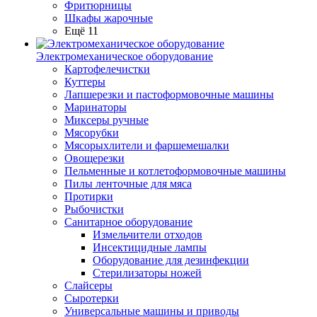
Фритюрницы
Шкафы жарочные
Ещё 11
Электромеханическое оборудование
Картофелечистки
Куттеры
Лапшерезки и пастоформовочные машины
Маринаторы
Миксеры ручные
Мясорубки
Мясорыхлители и фаршемешалки
Овощерезки
Пельменные и котлетоформовочные машины
Пилы ленточные для мяса
Протирки
Рыбочистки
Санитарное оборудование
Измельчители отходов
Инсектицидные лампы
Оборудование для дезинфекции
Стерилизаторы ножей
Слайсеры
Сыротерки
Универсальные машины и приводы