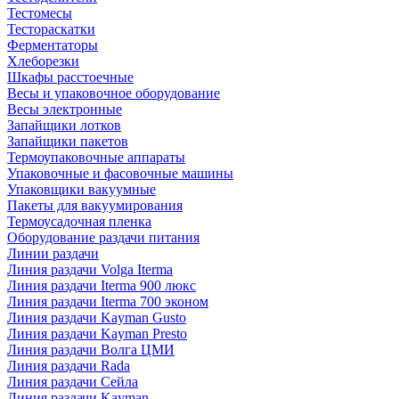
Тестомесы
Тестораскатки
Ферментаторы
Хлеборезки
Шкафы расстоечные
Весы и упаковочное оборудование
Весы электронные
Запайщики лотков
Запайщики пакетов
Термоупаковочные аппараты
Упаковочные и фасовочные машины
Упаковщики вакуумные
Пакеты для вакуумирования
Термоусадочная пленка
Оборудование раздачи питания
Линии раздачи
Линия раздачи Volga Iterma
Линия раздачи Iterma 900 люкс
Линия раздачи Iterma 700 эконом
Линия раздачи Kayman Gusto
Линия раздачи Kayman Presto
Линия раздачи Волга ЦМИ
Линия раздачи Rada
Линия раздачи Сейла
Линия раздачи Kayman