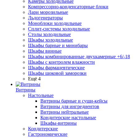
Камеры холодильные
Компрессорно-конденсаторные блоки
Лари морозильные
Льдогенераторы
Моноблоки холодильные
Сплит-системы холодильные
Столы холодильные
Шкафы холодильные
Шкафы барные и минибары
Шкафы винные
Шкафы комбинированные двухкамерные +6/-18
Шкафы с контролем влажности
Шкафы фармацевтические
Шкафы шоковой заморозки
Ещё 4
Витрины
Настольные
Витрины барные и суши-кейсы
Витрины для ингредиентов
Витрины нейтральные
Кондитерские настольные
Шкафы-витрины
Кондитерские
Гастрономические