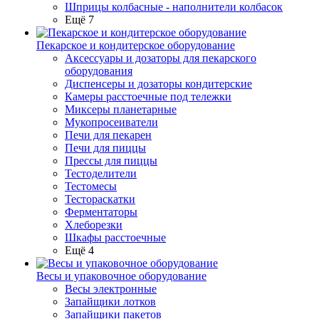
Шприцы колбасные - наполнители колбасок
Ещё 7
Пекарское и кондитерское оборудование
Аксессуары и дозаторы для пекарского
оборудования
Диспенсеры и дозаторы кондитерские
Камеры расстоечные под тележки
Миксеры планетарные
Мукопросеиватели
Печи для пекарен
Печи для пиццы
Прессы для пиццы
Тестоделители
Тестомесы
Тестораскатки
Ферментаторы
Хлеборезки
Шкафы расстоечные
Ещё 4
Весы и упаковочное оборудование
Весы электронные
Запайщики лотков
Запайщики пакетов