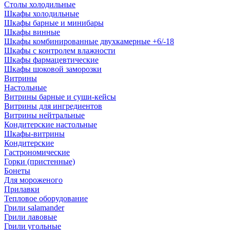
Столы холодильные
Шкафы холодильные
Шкафы барные и минибары
Шкафы винные
Шкафы комбинированные двухкамерные +6/-18
Шкафы с контролем влажности
Шкафы фармацевтические
Шкафы шоковой заморозки
Витрины
Настольные
Витрины барные и суши-кейсы
Витрины для ингредиентов
Витрины нейтральные
Кондитерские настольные
Шкафы-витрины
Кондитерские
Гастрономические
Горки (пристенные)
Бонеты
Для мороженого
Прилавки
Тепловое оборудование
Грили salamander
Грили лавовые
Грили угольные