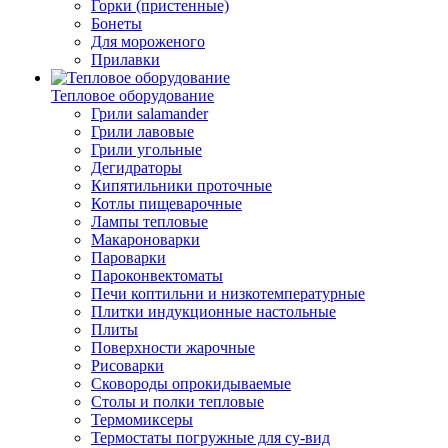
Горки (пристенные)
Бонеты
Для мороженого
Прилавки
Тепловое оборудование
Грили salamander
Грили лавовые
Грили угольные
Дегидраторы
Кипятильники проточные
Котлы пищеварочные
Лампы тепловые
Макароноварки
Пароварки
Пароконвектоматы
Печи коптильни и низкотемпературные
Плитки индукционные настольные
Плиты
Поверхности жарочные
Рисоварки
Сковороды опрокидываемые
Столы и полки тепловые
Термомиксеры
Термостаты погружные для су-вид