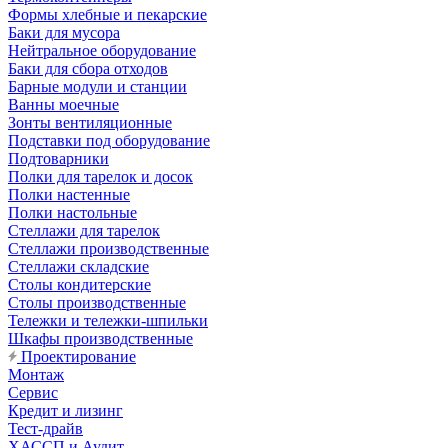
Формы хлебные и пекарские
Баки для мусора
Нейтральное оборудование
Баки для сбора отходов
Барные модули и станции
Ванны моечные
Зонты вентиляционные
Подставки под оборудование
Подтоварники
Полки для тарелок и досок
Полки настенные
Полки настольные
Стеллажи для тарелок
Стеллажи производственные
Стеллажи складские
Столы кондитерские
Столы производственные
Тележки и тележки-шпильки
Шкафы производственные
Проектирование
Монтаж
Сервис
Кредит и лизинг
Тест-драйв
ХАССП и Аудит