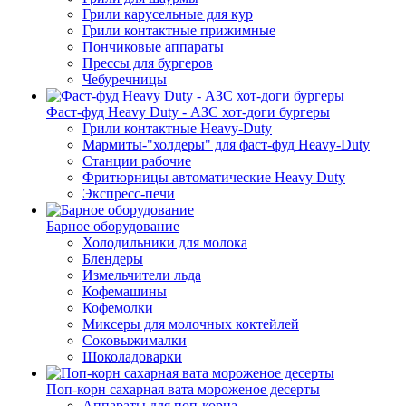
Грили карусельные для кур
Грили контактные прижимные
Пончиковые аппараты
Прессы для бургеров
Чебуречницы
Фаст-фуд Heavy Duty - АЗС хот-доги бургеры
Грили контактные Heavy-Duty
Мармиты-"холдеры" для фаст-фуд Heavy-Duty
Станции рабочие
Фритюрницы автоматические Heavy Duty
Экспресс-печи
Барное оборудование
Холодильники для молока
Блендеры
Измельчители льда
Кофемашины
Кофемолки
Миксеры для молочных коктейлей
Соковыжималки
Шоколадоварки
Поп-корн сахарная вата мороженое десерты
Аппараты для поп-корна