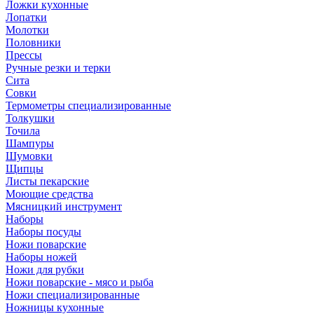
Ложки кухонные
Лопатки
Молотки
Половники
Прессы
Ручные резки и терки
Сита
Совки
Термометры специализированные
Толкушки
Точила
Шампуры
Шумовки
Щипцы
Листы пекарские
Моющие средства
Мясницкий инструмент
Наборы
Наборы посуды
Ножи поварские
Наборы ножей
Ножи для рубки
Ножи поварские - мясо и рыба
Ножи специализированные
Ножницы кухонные