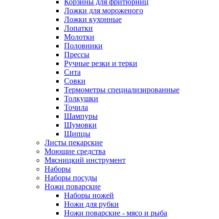
Корзины для фритюрниц
Ложки для мороженого
Ложки кухонные
Лопатки
Молотки
Половники
Прессы
Ручные резки и терки
Сита
Совки
Термометры специализированные
Толкушки
Точила
Шампуры
Шумовки
Щипцы
Листы пекарские
Моющие средства
Мясницкий инструмент
Наборы
Наборы посуды
Ножи поварские
Наборы ножей
Ножи для рубки
Ножи поварские - мясо и рыба