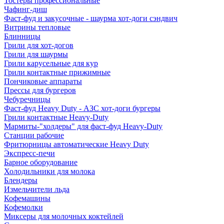
Тостеры профессиональные
Чафинг-диш
Фаст-фуд и закусочные - шаурма хот-доги сэндвич
Витрины тепловые
Блинницы
Грили для хот-догов
Грили для шаурмы
Грили карусельные для кур
Грили контактные прижимные
Пончиковые аппараты
Прессы для бургеров
Чебуречницы
Фаст-фуд Heavy Duty - АЗС хот-доги бургеры
Грили контактные Heavy-Duty
Мармиты-"холдеры" для фаст-фуд Heavy-Duty
Станции рабочие
Фритюрницы автоматические Heavy Duty
Экспресс-печи
Барное оборудование
Холодильники для молока
Блендеры
Измельчители льда
Кофемашины
Кофемолки
Миксеры для молочных коктейлей