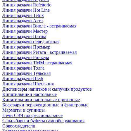
Линия раздачи Refettorio
Линия раздачи Hot Line
Линия раздачи Tetrix
Линия раздачи Аста
Линия раздачи Виола - встраиваемая
Линия раздачи Мастер
Линия раздачи Патша
Линия раздачи передвижная
Линия раздачи Премьер
Линия раздачи Регата - встраиваемая
Линия раздачи Ривьера
Линия раздачи ТММ встраиваемая
Линия раздачи Толга
Линия раздачи Тульская
Линия раздачи Шеф
Линия раздачи Школьник
Диспенсеры напитков и сыпучих продуктов
Кипятильники настольные
Кипятильники настольные проточные
Кофеварки перколяционные и фильтровые
Мармиты и супницы
Печи СВЧ профессиональные
Салат-бары и буфеты самообслуживания
Сокоохладители