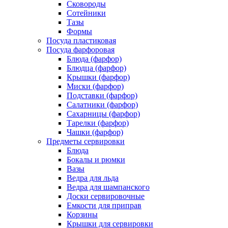
Сковороды
Сотейники
Тазы
Формы
Посуда пластиковая
Посуда фарфоровая
Блюда (фарфор)
Блюдца (фарфор)
Крышки (фарфор)
Миски (фарфор)
Подставки (фарфор)
Салатники (фарфор)
Сахарницы (фарфор)
Тарелки (фарфор)
Чашки (фарфор)
Предметы сервировки
Блюда
Бокалы и рюмки
Вазы
Ведра для льда
Ведра для шампанского
Доски сервировочные
Емкости для приправ
Корзины
Крышки для сервировки