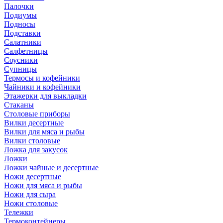
Палочки
Подиумы
Подносы
Подставки
Салатники
Салфетницы
Соусники
Супницы
Термосы и кофейники
Чайники и кофейники
Этажерки для выкладки
Стаканы
Столовые приборы
Вилки десертные
Вилки для мяса и рыбы
Вилки столовые
Ложка для закусок
Ложки
Ложки чайные и десертные
Ножи десертные
Ножи для мяса и рыбы
Ножи для сыра
Ножи столовые
Тележки
Термоконтейнеры