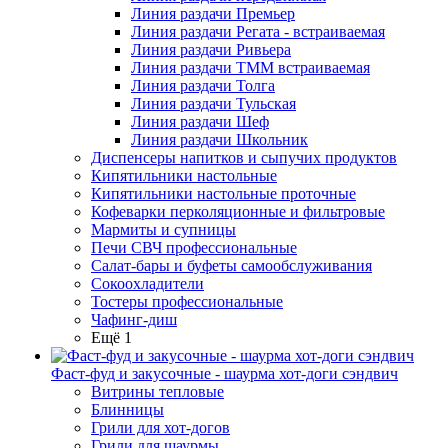
Линия раздачи Премьер
Линия раздачи Регата - встраиваемая
Линия раздачи Ривьера
Линия раздачи ТММ встраиваемая
Линия раздачи Толга
Линия раздачи Тульская
Линия раздачи Шеф
Линия раздачи Школьник
Диспенсеры напитков и сыпучих продуктов
Кипятильники настольные
Кипятильники настольные проточные
Кофеварки перколяционные и фильтровые
Мармиты и супницы
Печи СВЧ профессиональные
Салат-бары и буфеты самообслуживания
Сокоохладители
Тостеры профессиональные
Чафинг-диш
Ещё 1
Фаст-фуд и закусочные - шаурма хот-доги сэндвич
Витрины тепловые
Блинницы
Грили для хот-догов
Грили для шаурмы