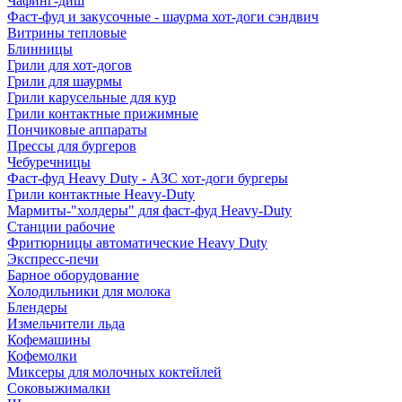
Чафинг-диш
Фаст-фуд и закусочные - шаурма хот-доги сэндвич
Витрины тепловые
Блинницы
Грили для хот-догов
Грили для шаурмы
Грили карусельные для кур
Грили контактные прижимные
Пончиковые аппараты
Прессы для бургеров
Чебуречницы
Фаст-фуд Heavy Duty - АЗС хот-доги бургеры
Грили контактные Heavy-Duty
Мармиты-"холдеры" для фаст-фуд Heavy-Duty
Станции рабочие
Фритюрницы автоматические Heavy Duty
Экспресс-печи
Барное оборудование
Холодильники для молока
Блендеры
Измельчители льда
Кофемашины
Кофемолки
Миксеры для молочных коктейлей
Соковыжималки