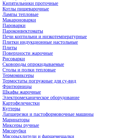
Кипятильники проточные
Котлы пищеварочные
Лампы тепловые
Макароноварки
Пароварки
Пароконвектоматы
Печи коптильни и низкотемпературные
Плитки индукционные настольные
Плиты
Поверхности жарочные
Рисоварки
Сковороды опрокидываемые
Столы и полки тепловые
Термомиксеры
Термостаты погружные для су-вид
Фритюрницы
Шкафы жарочные
Электромеханическое оборудование
Картофелечистки
Куттеры
Лапшерезки и пастоформовочные машины
Маринаторы
Миксеры ручные
Мясорубки
Мясорыхлители и фаршемешалки