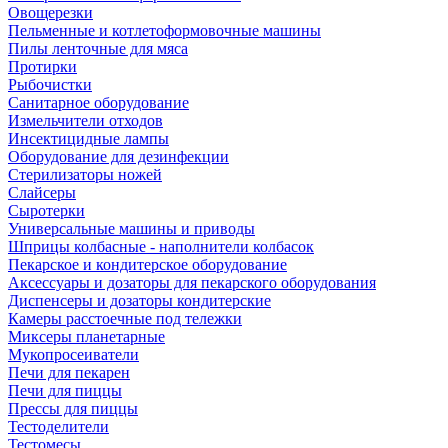
Овощерезки
Пельменные и котлетоформовочные машины
Пилы ленточные для мяса
Протирки
Рыбочистки
Санитарное оборудование
Измельчители отходов
Инсектицидные лампы
Оборудование для дезинфекции
Стерилизаторы ножей
Слайсеры
Сыротерки
Универсальные машины и приводы
Шприцы колбасные - наполнители колбасок
Пекарское и кондитерское оборудование
Аксессуары и дозаторы для пекарского оборудования
Диспенсеры и дозаторы кондитерские
Камеры расстоечные под тележки
Миксеры планетарные
Мукопросеиватели
Печи для пекарен
Печи для пиццы
Прессы для пиццы
Тестоделители
Тестомесы