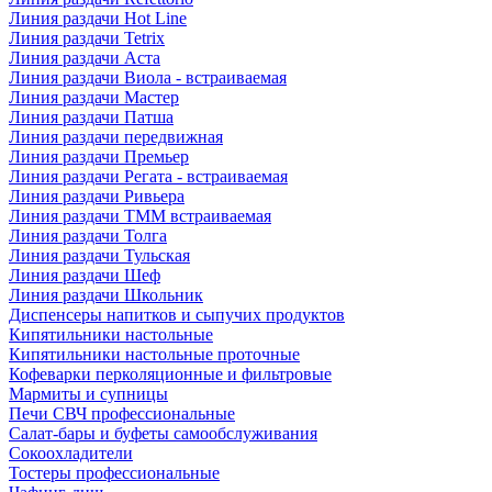
Линия раздачи Hot Line
Линия раздачи Tetrix
Линия раздачи Аста
Линия раздачи Виола - встраиваемая
Линия раздачи Мастер
Линия раздачи Патша
Линия раздачи передвижная
Линия раздачи Премьер
Линия раздачи Регата - встраиваемая
Линия раздачи Ривьера
Линия раздачи ТММ встраиваемая
Линия раздачи Толга
Линия раздачи Тульская
Линия раздачи Шеф
Линия раздачи Школьник
Диспенсеры напитков и сыпучих продуктов
Кипятильники настольные
Кипятильники настольные проточные
Кофеварки перколяционные и фильтровые
Мармиты и супницы
Печи СВЧ профессиональные
Салат-бары и буфеты самообслуживания
Сокоохладители
Тостеры профессиональные