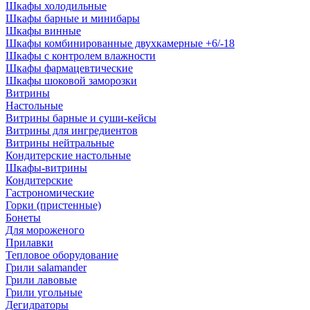
Шкафы холодильные
Шкафы барные и минибары
Шкафы винные
Шкафы комбинированные двухкамерные +6/-18
Шкафы с контролем влажности
Шкафы фармацевтические
Шкафы шоковой заморозки
Витрины
Настольные
Витрины барные и суши-кейсы
Витрины для ингредиентов
Витрины нейтральные
Кондитерские настольные
Шкафы-витрины
Кондитерские
Гастрономические
Горки (пристенные)
Бонеты
Для мороженого
Прилавки
Тепловое оборудование
Грили salamander
Грили лавовые
Грили угольные
Дегидраторы