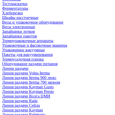
Тестораскатки
Ферментаторы
Хлеборезки
Шкафы расстоечные
Весы и упаковочное оборудование
Весы электронные
Запайщики лотков
Запайщики пакетов
Термоупаковочные аппараты
Упаковочные и фасовочные машины
Упаковщики вакуумные
Пакеты для вакуумирования
Термоусадочная пленка
Оборудование раздачи питания
Линии раздачи
Линия раздачи Volga Iterma
Линия раздачи Iterma 900 люкс
Линия раздачи Iterma 700 эконом
Линия раздачи Kayman Gusto
Линия раздачи Kayman Presto
Линия раздачи Волга ЦМИ
Линия раздачи Rada
Линия раздачи Сейла
Линия раздачи Kayman
Линия раздачи Refettorio