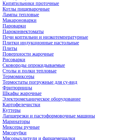
Кипятильники проточные
Котлы пищеварочные
Лампы тепловые
Макароноварки
Пароварки
Пароконвектоматы
Печи коптильни и низкотемпературные
Плитки индукционные настольные
Плиты
Поверхности жарочные
Рисоварки
Сковороды опрокидываемые
Столы и полки тепловые
Термомиксеры
Термостаты погружные для су-вид
Фритюрницы
Шкафы жарочные
Электромеханическое оборудование
Картофелечистки
Куттеры
Лапшерезки и пастоформовочные машины
Маринаторы
Миксеры ручные
Мясорубки
Мясорыхлители и фаршемешалки