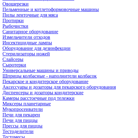
Овощерезки
Пельменные и котлетоформовочные машины
Пилы ленточные для мяса
Протирки
Рыбочистки
Санитарное оборудование
Измельчители отходов
Инсектицидные лампы
Оборудование для дезинфекции
Стерилизаторы ножей
Слайсеры
Сыротерки
Универсальные машины и приводы
Шприцы колбасные - наполнители колбасок
Пекарское и кондитерское оборудование
Аксессуары и дозаторы для пекарского оборудования
Диспенсеры и дозаторы кондитерские
Камеры расстоечные под тележки
Миксеры планетарные
Мукопросеиватели
Печи для пекарен
Печи для пиццы
Прессы для пиццы
Тестоделители
Тестомесы