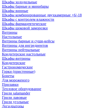
Шкафы холодильные
Шкафы барные и минибары
Шкафы винные
Шкафы комбинированные двухкамерные +6/-18
Шкафы с контролем влажности
Шкафы фармацевтические
Шкафы шоковой заморозки
Витрины
Настольные
Витрины барные и суши-кейсы
Витрины для ингредиентов
Витрины нейтральные
Кондитерские настольные
Шкафы-витрины
Кондитерские
Гастрономические
Горки (пристенные)
Бонеты
Для мороженого
Прилавки
Тепловое оборудование
Грили salamander
Грили лавовые
Грили угольные
Дегидраторы