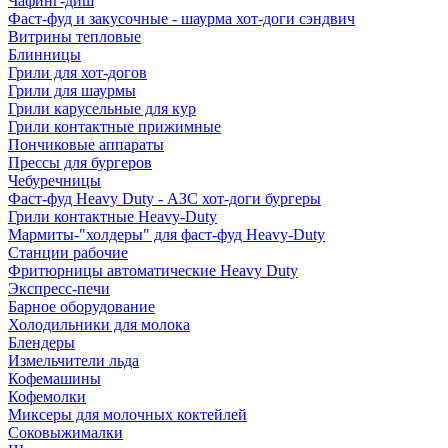
Чафинг-диш
Фаст-фуд и закусочные - шаурма хот-доги сэндвич
Витрины тепловые
Блинницы
Грили для хот-догов
Грили для шаурмы
Грили карусельные для кур
Грили контактные прижимные
Пончиковые аппараты
Прессы для бургеров
Чебуречницы
Фаст-фуд Heavy Duty - АЗС хот-доги бургеры
Грили контактные Heavy-Duty
Мармиты-"холдеры" для фаст-фуд Heavy-Duty
Станции рабочие
Фритюрницы автоматические Heavy Duty
Экспресс-печи
Барное оборудование
Холодильники для молока
Блендеры
Измельчители льда
Кофемашины
Кофемолки
Миксеры для молочных коктейлей
Соковыжималки