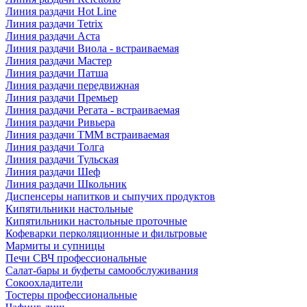
Линия раздачи Hot Line
Линия раздачи Tetrix
Линия раздачи Аста
Линия раздачи Виола - встраиваемая
Линия раздачи Мастер
Линия раздачи Патша
Линия раздачи передвижная
Линия раздачи Премьер
Линия раздачи Регата - встраиваемая
Линия раздачи Ривьера
Линия раздачи ТММ встраиваемая
Линия раздачи Толга
Линия раздачи Тульская
Линия раздачи Шеф
Линия раздачи Школьник
Диспенсеры напитков и сыпучих продуктов
Кипятильники настольные
Кипятильники настольные проточные
Кофеварки перколяционные и фильтровые
Мармиты и супницы
Печи СВЧ профессиональные
Салат-бары и буфеты самообслуживания
Сокоохладители
Тостеры профессиональные