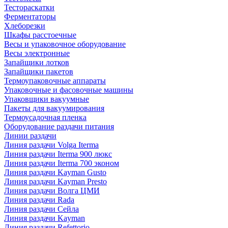
Тестораскатки
Ферментаторы
Хлеборезки
Шкафы расстоечные
Весы и упаковочное оборудование
Весы электронные
Запайщики лотков
Запайщики пакетов
Термоупаковочные аппараты
Упаковочные и фасовочные машины
Упаковщики вакуумные
Пакеты для вакуумирования
Термоусадочная пленка
Оборудование раздачи питания
Линии раздачи
Линия раздачи Volga Iterma
Линия раздачи Iterma 900 люкс
Линия раздачи Iterma 700 эконом
Линия раздачи Kayman Gusto
Линия раздачи Kayman Presto
Линия раздачи Волга ЦМИ
Линия раздачи Rada
Линия раздачи Сейла
Линия раздачи Kayman
Линия раздачи Refettorio