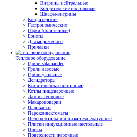
Витрины нейтральные
Кондитерские настольные
Шкафы-витрины
Кондитерские
Гастрономические
Горки (пристенные)
Бонеты
Для мороженого
Прилавки
Тепловое оборудование
Грили salamander
Грили лавовые
Грили угольные
Дегидраторы
Кипятильники проточные
Котлы пищеварочные
Лампы тепловые
Макароноварки
Пароварки
Пароконвектоматы
Печи коптильни и низкотемпературные
Плитки индукционные настольные
Плиты
Поверхности жарочные