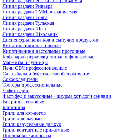
Линия раздачи Регата - встраиваемая
Линия раздачи Ривьера
Линия раздачи ТММ встраиваемая
Линия раздачи Толга
Линия раздачи Тульская
Линия раздачи Шеф
Линия раздачи Школьник
Диспенсеры напитков и сыпучих продуктов
Кипятильники настольные
Кипятильники настольные проточные
Кофеварки перколяционные и фильтровые
Мармиты и супницы
Печи СВЧ профессиональные
Салат-бары и буфеты самообслуживания
Сокоохладители
Тостеры профессиональные
Чафинг-диш
Фаст-фуд и закусочные - шаурма хот-доги сэндвич
Витрины тепловые
Блинницы
Грили для хот-догов
Грили для шаурмы
Грили карусельные для кур
Грили контактные прижимные
Пончиковые аппараты