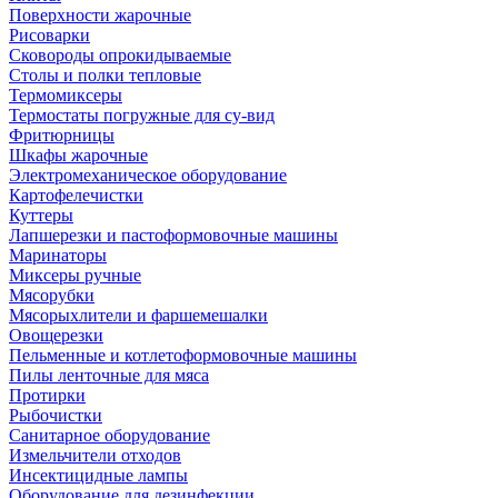
Поверхности жарочные
Рисоварки
Сковороды опрокидываемые
Столы и полки тепловые
Термомиксеры
Термостаты погружные для су-вид
Фритюрницы
Шкафы жарочные
Электромеханическое оборудование
Картофелечистки
Куттеры
Лапшерезки и пастоформовочные машины
Маринаторы
Миксеры ручные
Мясорубки
Мясорыхлители и фаршемешалки
Овощерезки
Пельменные и котлетоформовочные машины
Пилы ленточные для мяса
Протирки
Рыбочистки
Санитарное оборудование
Измельчители отходов
Инсектицидные лампы
Оборудование для дезинфекции