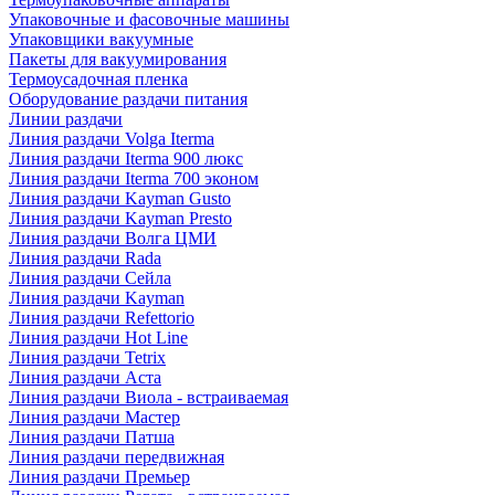
Упаковочные и фасовочные машины
Упаковщики вакуумные
Пакеты для вакуумирования
Термоусадочная пленка
Оборудование раздачи питания
Линии раздачи
Линия раздачи Volga Iterma
Линия раздачи Iterma 900 люкс
Линия раздачи Iterma 700 эконом
Линия раздачи Kayman Gusto
Линия раздачи Kayman Presto
Линия раздачи Волга ЦМИ
Линия раздачи Rada
Линия раздачи Сейла
Линия раздачи Kayman
Линия раздачи Refettorio
Линия раздачи Hot Line
Линия раздачи Tetrix
Линия раздачи Аста
Линия раздачи Виола - встраиваемая
Линия раздачи Мастер
Линия раздачи Патша
Линия раздачи передвижная
Линия раздачи Премьер