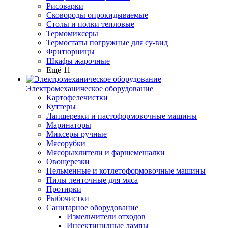
Рисоварки
Сковороды опрокидываемые
Столы и полки тепловые
Термомиксеры
Термостаты погружные для су-вид
Фритюрницы
Шкафы жарочные
Ещё 11
Электромеханическое оборудование
Картофелечистки
Куттеры
Лапшерезки и пастоформовочные машины
Маринаторы
Миксеры ручные
Мясорубки
Мясорыхлители и фаршемешалки
Овощерезки
Пельменные и котлетоформовочные машины
Пилы ленточные для мяса
Протирки
Рыбочистки
Санитарное оборудование
Измельчители отходов
Инсектицидные лампы