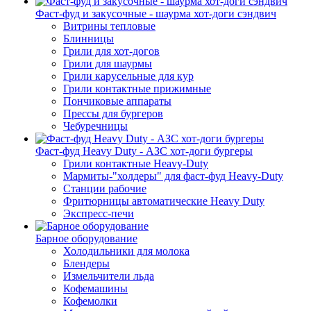
Фаст-фуд и закусочные - шаурма хот-доги сэндвич
Витрины тепловые
Блинницы
Грили для хот-догов
Грили для шаурмы
Грили карусельные для кур
Грили контактные прижимные
Пончиковые аппараты
Прессы для бургеров
Чебуречницы
Фаст-фуд Heavy Duty - АЗС хот-доги бургеры
Грили контактные Heavy-Duty
Мармиты-"холдеры" для фаст-фуд Heavy-Duty
Станции рабочие
Фритюрницы автоматические Heavy Duty
Экспресс-печи
Барное оборудование
Холодильники для молока
Блендеры
Измельчители льда
Кофемашины
Кофемолки