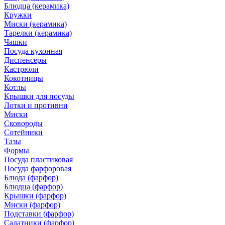
Блюдца (керамика)
Кружки
Миски (керамика)
Тарелки (керамика)
Чашки
Посуда кухонная
Диспенсеры
Кастрюли
Кокотницы
Котлы
Крышки для посуды
Лотки и противни
Миски
Сковороды
Сотейники
Тазы
Формы
Посуда пластиковая
Посуда фарфоровая
Блюда (фарфор)
Блюдца (фарфор)
Крышки (фарфор)
Миски (фарфор)
Подставки (фарфор)
Салатники (фарфор)