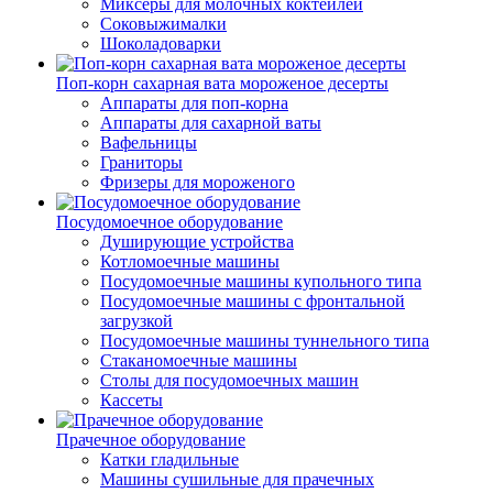
Миксеры для молочных коктейлей
Соковыжималки
Шоколадоварки
Поп-корн сахарная вата мороженое десерты
Аппараты для поп-корна
Аппараты для сахарной ваты
Вафельницы
Граниторы
Фризеры для мороженого
Посудомоечное оборудование
Душирующие устройства
Котломоечные машины
Посудомоечные машины купольного типа
Посудомоечные машины с фронтальной
загрузкой
Посудомоечные машины туннельного типа
Стаканомоечные машины
Столы для посудомоечных машин
Кассеты
Прачечное оборудование
Катки гладильные
Машины сушильные для прачечных