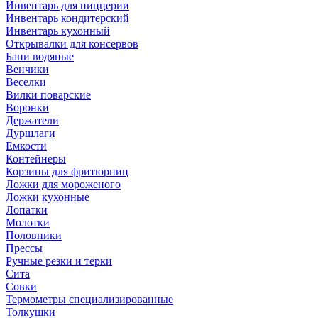
Инвентарь для пиццерии
Инвентарь кондитерский
Инвентарь кухонный
Открывалки для консервов
Бани водяные
Венчики
Веселки
Вилки поварские
Воронки
Держатели
Дуршлаги
Емкости
Контейнеры
Корзины для фритюрниц
Ложки для мороженого
Ложки кухонные
Лопатки
Молотки
Половники
Прессы
Ручные резки и терки
Сита
Совки
Термометры специализированные
Толкушки