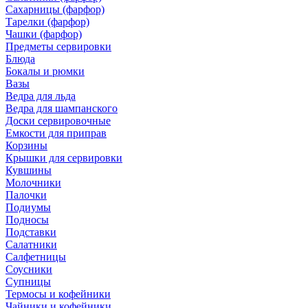
Сахарницы (фарфор)
Тарелки (фарфор)
Чашки (фарфор)
Предметы сервировки
Блюда
Бокалы и рюмки
Вазы
Ведра для льда
Ведра для шампанского
Доски сервировочные
Емкости для приправ
Корзины
Крышки для сервировки
Кувшины
Молочники
Палочки
Подиумы
Подносы
Подставки
Салатники
Салфетницы
Соусники
Супницы
Термосы и кофейники
Чайники и кофейники