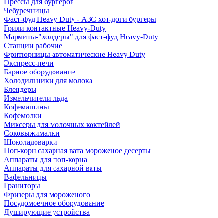
Прессы для бургеров
Чебуречницы
Фаст-фуд Heavy Duty - АЗС хот-доги бургеры
Грили контактные Heavy-Duty
Мармиты-"холдеры" для фаст-фуд Heavy-Duty
Станции рабочие
Фритюрницы автоматические Heavy Duty
Экспресс-печи
Барное оборудование
Холодильники для молока
Блендеры
Измельчители льда
Кофемашины
Кофемолки
Миксеры для молочных коктейлей
Соковыжималки
Шоколадоварки
Поп-корн сахарная вата мороженое десерты
Аппараты для поп-корна
Аппараты для сахарной ваты
Вафельницы
Граниторы
Фризеры для мороженого
Посудомоечное оборудование
Душирующие устройства