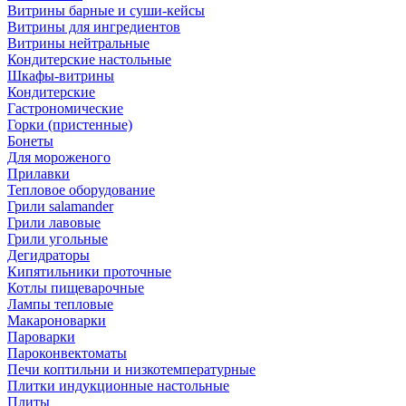
Витрины барные и суши-кейсы
Витрины для ингредиентов
Витрины нейтральные
Кондитерские настольные
Шкафы-витрины
Кондитерские
Гастрономические
Горки (пристенные)
Бонеты
Для мороженого
Прилавки
Тепловое оборудование
Грили salamander
Грили лавовые
Грили угольные
Дегидраторы
Кипятильники проточные
Котлы пищеварочные
Лампы тепловые
Макароноварки
Пароварки
Пароконвектоматы
Печи коптильни и низкотемпературные
Плитки индукционные настольные
Плиты