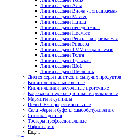
Линия раздачи Аста
Линия раздачи Виола - встраиваемая
Линия раздачи Мастер
Линия раздачи Патша
Линия раздачи передвижная
Линия раздачи Премьер
Линия раздачи Регата - встраиваемая
Линия раздачи Ривьера
Линия раздачи ТММ встраиваемая
Линия раздачи Толга
Линия раздачи Тульская
Линия раздачи Шеф
Линия раздачи Школьник
Диспенсеры напитков и сыпучих продуктов
Кипятильники настольные
Кипятильники настольные проточные
Кофеварки перколяционные и фильтровые
Мармиты и супницы
Печи СВЧ профессиональные
Салат-бары и буфеты самообслуживания
Сокоохладители
Тостеры профессиональные
Чафинг-диш
Ещё 1