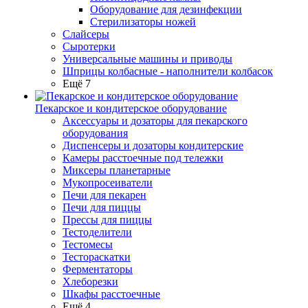
Оборудование для дезинфекции
Стерилизаторы ножей
Слайсеры
Сыротерки
Универсальные машины и приводы
Шприцы колбасные - наполнители колбасок
Ещё 7
Пекарское и кондитерское оборудование
Аксессуары и дозаторы для пекарского
оборудования
Диспенсеры и дозаторы кондитерские
Камеры расстоечные под тележки
Миксеры планетарные
Мукопросеиватели
Печи для пекарен
Печи для пиццы
Прессы для пиццы
Тестоделители
Тестомесы
Тестораскатки
Ферментаторы
Хлеборезки
Шкафы расстоечные
Ещё 4