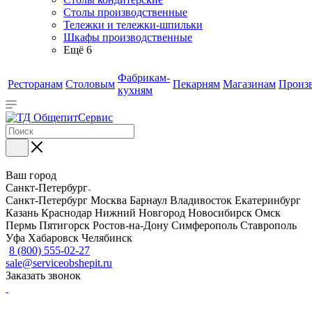
Столы производственные
Тележки и тележки-шпильки
Шкафы производственные
Ещё 6
Фабрикам-
Ресторанам
Столовым
Пекарням
Магазинам
Произ
кухням
Ваш город
Санкт-Петербург
Санкт-Петербург
Москва
Барнаул
Владивосток
Екатеринбург
Казань
Краснодар
Нижний Новгород
Новосибирск
Омск
Пермь
Пятигорск
Ростов-на-Дону
Симферополь
Ставрополь
Уфа
Хабаровск
Челябинск
8 (800) 555-02-27
sale@serviceobshepit.ru
Заказать звонок