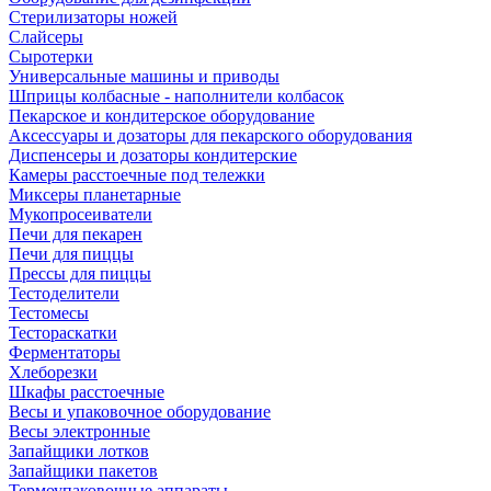
Стерилизаторы ножей
Слайсеры
Сыротерки
Универсальные машины и приводы
Шприцы колбасные - наполнители колбасок
Пекарское и кондитерское оборудование
Аксессуары и дозаторы для пекарского оборудования
Диспенсеры и дозаторы кондитерские
Камеры расстоечные под тележки
Миксеры планетарные
Мукопросеиватели
Печи для пекарен
Печи для пиццы
Прессы для пиццы
Тестоделители
Тестомесы
Тестораскатки
Ферментаторы
Хлеборезки
Шкафы расстоечные
Весы и упаковочное оборудование
Весы электронные
Запайщики лотков
Запайщики пакетов
Термоупаковочные аппараты