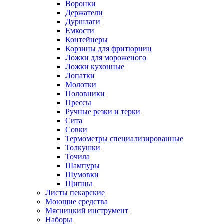
Воронки
Держатели
Дуршлаги
Емкости
Контейнеры
Корзины для фритюрниц
Ложки для мороженого
Ложки кухонные
Лопатки
Молотки
Половники
Прессы
Ручные резки и терки
Сита
Совки
Термометры специализированные
Толкушки
Точила
Шампуры
Шумовки
Щипцы
Листы пекарские
Моющие средства
Мясницкий инструмент
Наборы