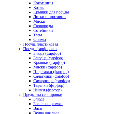
Кокотницы
Котлы
Крышки для посуды
Лотки и противни
Миски
Сковороды
Сотейники
Тазы
Формы
Посуда пластиковая
Посуда фарфоровая
Блюда (фарфор)
Блюдца (фарфор)
Крышки (фарфор)
Миски (фарфор)
Подставки (фарфор)
Салатники (фарфор)
Сахарницы (фарфор)
Тарелки (фарфор)
Чашки (фарфор)
Предметы сервировки
Блюда
Бокалы и рюмки
Вазы
Ведра для льда