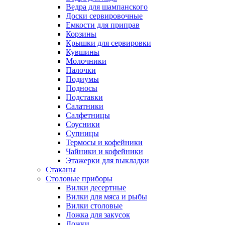
Ведра для шампанского
Доски сервировочные
Емкости для приправ
Корзины
Крышки для сервировки
Кувшины
Молочники
Палочки
Подиумы
Подносы
Подставки
Салатники
Салфетницы
Соусники
Супницы
Термосы и кофейники
Чайники и кофейники
Этажерки для выкладки
Стаканы
Столовые приборы
Вилки десертные
Вилки для мяса и рыбы
Вилки столовые
Ложка для закусок
Ложки