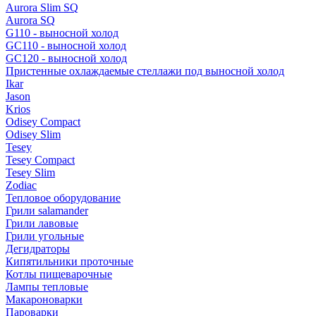
Aurora Slim SQ
Aurora SQ
G110 - выносной холод
GC110 - выносной холод
GC120 - выносной холод
Пристенные охлаждаемые стеллажи под выносной холод
Ikar
Jason
Krios
Odisey Compact
Odisey Slim
Tesey
Tesey Compact
Tesey Slim
Zodiac
Тепловое оборудование
Грили salamander
Грили лавовые
Грили угольные
Дегидраторы
Кипятильники проточные
Котлы пищеварочные
Лампы тепловые
Макароноварки
Пароварки