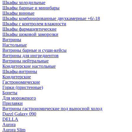
Шкафы холодильные
Шкафы барные и минибары
Шкафы винные
Шкафы комбинированные двухкамерные +6/-18
Шкафы с контролем влажности
Шкафы фармацевтические
Шкафы шоковой заморозки
Витрины
Настольные
Витрины барные и суши-кейсы
Витрины для ингредиентов
Витрины нейтральные
Кондитерские настольные
Шкафы-витрины
Кондитерские
Гастрономические
Горки (пристенные)
Бонеты
Для мороженого
Прилавки
Витрины гастрономические под выносной холод
Dazzl Galaxy 090
DELLA
Aurora
Aurora Slim