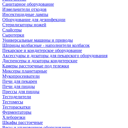
Санитарное оборудование
Измельчители отходов
Инсектицидные лампы
Оборудование для дезинфекции
Стерилизаторы ножей
Слайсеры
Сыротерки
Универсальные машины и приводы
Шприцы колбасные - наполнители колбасок
Пекарское и кондитерское оборудование
Аксессуары и дозаторы для пекарского оборудования
Диспенсеры и дозаторы кондитерские
Камеры расстоечные под тележки
Миксеры планетарные
Мукопросеиватели
Печи для пекарен
Печи для пиццы
Прессы для пиццы
Тестоделители
Тестомесы
Тестораскатки
Ферментаторы
Хлеборезки
Шкафы расстоечные
Весы и упаковочное оборудование