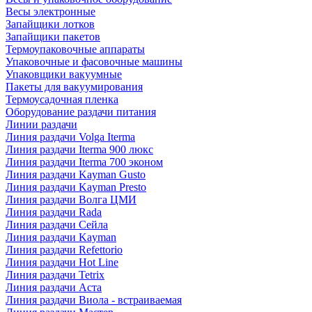
Весы электронные
Запайщики лотков
Запайщики пакетов
Термоупаковочные аппараты
Упаковочные и фасовочные машины
Упаковщики вакуумные
Пакеты для вакуумирования
Термоусадочная пленка
Оборудование раздачи питания
Линии раздачи
Линия раздачи Volga Iterma
Линия раздачи Iterma 900 люкс
Линия раздачи Iterma 700 эконом
Линия раздачи Kayman Gusto
Линия раздачи Kayman Presto
Линия раздачи Волга ЦМИ
Линия раздачи Rada
Линия раздачи Сейла
Линия раздачи Kayman
Линия раздачи Refettorio
Линия раздачи Hot Line
Линия раздачи Tetrix
Линия раздачи Аста
Линия раздачи Виола - встраиваемая