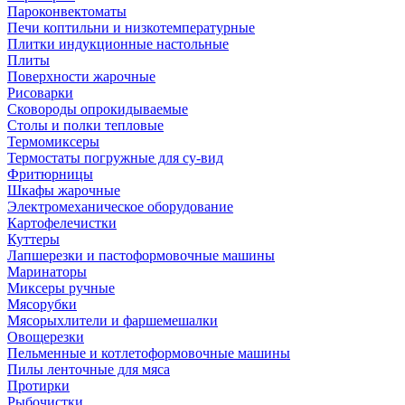
Пароконвектоматы
Печи коптильни и низкотемпературные
Плитки индукционные настольные
Плиты
Поверхности жарочные
Рисоварки
Сковороды опрокидываемые
Столы и полки тепловые
Термомиксеры
Термостаты погружные для су-вид
Фритюрницы
Шкафы жарочные
Электромеханическое оборудование
Картофелечистки
Куттеры
Лапшерезки и пастоформовочные машины
Маринаторы
Миксеры ручные
Мясорубки
Мясорыхлители и фаршемешалки
Овощерезки
Пельменные и котлетоформовочные машины
Пилы ленточные для мяса
Протирки
Рыбочистки