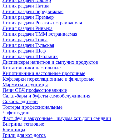
Линия раздачи Мастер
Линия раздачи Патша
Линия раздачи передвижная
Линия раздачи Премьер
Линия раздачи Регата - встраиваемая
Линия раздачи Ривьера
Линия раздачи ТММ встраиваемая
Линия раздачи Толга
Линия раздачи Тульская
Линия раздачи Шеф
Линия раздачи Школьник
Диспенсеры напитков и сыпучих продуктов
Кипятильники настольные
Кипятильники настольные проточные
Кофеварки перколяционные и фильтровые
Мармиты и супницы
Печи СВЧ профессиональные
Салат-бары и буфеты самообслуживания
Сокоохладители
Тостеры профессиональные
Чафинг-диш
Фаст-фуд и закусочные - шаурма хот-доги сэндвич
Витрины тепловые
Блинницы
Грили для хот-догов