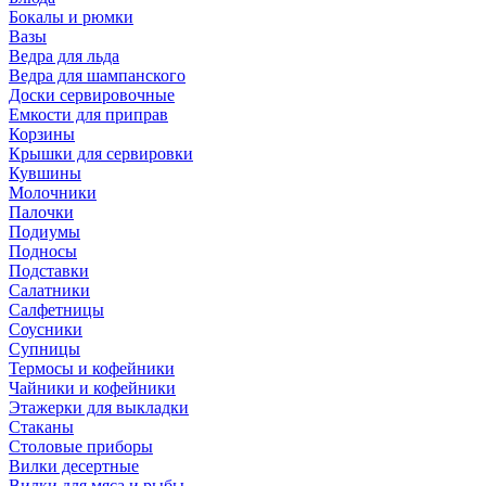
Бокалы и рюмки
Вазы
Ведра для льда
Ведра для шампанского
Доски сервировочные
Емкости для приправ
Корзины
Крышки для сервировки
Кувшины
Молочники
Палочки
Подиумы
Подносы
Подставки
Салатники
Салфетницы
Соусники
Супницы
Термосы и кофейники
Чайники и кофейники
Этажерки для выкладки
Стаканы
Столовые приборы
Вилки десертные
Вилки для мяса и рыбы