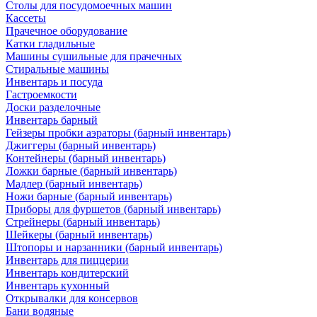
Столы для посудомоечных машин
Кассеты
Прачечное оборудование
Катки гладильные
Машины сушильные для прачечных
Стиральные машины
Инвентарь и посуда
Гастроемкости
Доски разделочные
Инвентарь барный
Гейзеры пробки аэраторы (барный инвентарь)
Джиггеры (барный инвентарь)
Контейнеры (барный инвентарь)
Ложки барные (барный инвентарь)
Мадлер (барный инвентарь)
Ножи барные (барный инвентарь)
Приборы для фуршетов (барный инвентарь)
Стрейнеры (барный инвентарь)
Шейкеры (барный инвентарь)
Штопоры и нарзанники (барный инвентарь)
Инвентарь для пиццерии
Инвентарь кондитерский
Инвентарь кухонный
Открывалки для консервов
Бани водяные