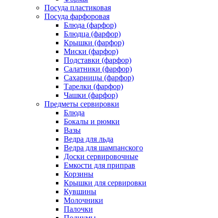
Посуда пластиковая
Посуда фарфоровая
Блюда (фарфор)
Блюдца (фарфор)
Крышки (фарфор)
Миски (фарфор)
Подставки (фарфор)
Салатники (фарфор)
Сахарницы (фарфор)
Тарелки (фарфор)
Чашки (фарфор)
Предметы сервировки
Блюда
Бокалы и рюмки
Вазы
Ведра для льда
Ведра для шампанского
Доски сервировочные
Емкости для приправ
Корзины
Крышки для сервировки
Кувшины
Молочники
Палочки
Подиумы