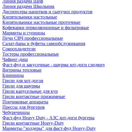
Линия раздачи Шеф
Линия раздачи Школьник
Диспенсеры напитков и сыпучих продуктов
Кипятильники настольные
Кипятильники настольные проточные
Кофеварки перколяционные и фильтровые
Мармиты и супницы
Печи СВЧ профессиональные
Салат-бары и буфеты самообслуживания
Сокоохладители
Тостеры профессиональные
Чафинг-диш
Фаст-фуд и закусочные - шаурма хот-доги сэндвич
Витрины тепловые
Блинницы
Грили для хот-догов
Грили для шаурмы
Грили карусельные для кур
Грили контактные прижимные
Пончиковые аппараты
Прессы для бургеров
Чебуречницы
Фаст-фуд Heavy Duty - АЗС хот-доги бургеры
Грили контактные Heavy-Duty
Мармиты-"холдеры" для фаст-фуд Heavy-Duty