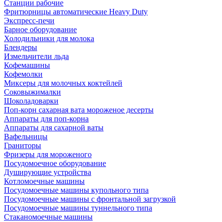
Станции рабочие
Фритюрницы автоматические Heavy Duty
Экспресс-печи
Барное оборудование
Холодильники для молока
Блендеры
Измельчители льда
Кофемашины
Кофемолки
Миксеры для молочных коктейлей
Соковыжималки
Шоколадоварки
Поп-корн сахарная вата мороженое десерты
Аппараты для поп-корна
Аппараты для сахарной ваты
Вафельницы
Граниторы
Фризеры для мороженого
Посудомоечное оборудование
Душирующие устройства
Котломоечные машины
Посудомоечные машины купольного типа
Посудомоечные машины с фронтальной загрузкой
Посудомоечные машины туннельного типа
Стаканомоечные машины