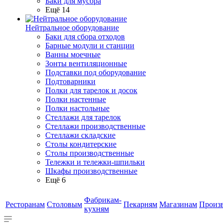
Баки для мусора
Ещё 14
Нейтральное оборудование
Баки для сбора отходов
Барные модули и станции
Ванны моечные
Зонты вентиляционные
Подставки под оборудование
Подтоварники
Полки для тарелок и досок
Полки настенные
Полки настольные
Стеллажи для тарелок
Стеллажи производственные
Стеллажи складские
Столы кондитерские
Столы производственные
Тележки и тележки-шпильки
Шкафы производственные
Ещё 6
Фабрикам-
Ресторанам
Столовым
Пекарням
Магазинам
Произ
кухням