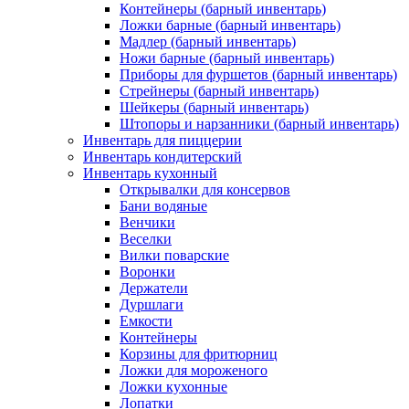
Контейнеры (барный инвентарь)
Ложки барные (барный инвентарь)
Мадлер (барный инвентарь)
Ножи барные (барный инвентарь)
Приборы для фуршетов (барный инвентарь)
Стрейнеры (барный инвентарь)
Шейкеры (барный инвентарь)
Штопоры и нарзанники (барный инвентарь)
Инвентарь для пиццерии
Инвентарь кондитерский
Инвентарь кухонный
Открывалки для консервов
Бани водяные
Венчики
Веселки
Вилки поварские
Воронки
Держатели
Дуршлаги
Емкости
Контейнеры
Корзины для фритюрниц
Ложки для мороженого
Ложки кухонные
Лопатки