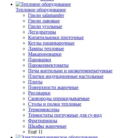
Тепловое оборудование
Грили salamander
Грили лавовые
Грили угольные
Дегидраторы
Кипятильники проточные
Котлы пищеварочные
Лампы тепловые
Макароноварки
Пароварки
Пароконвектоматы
Печи коптильни и низкотемпературные
Плитки индукционные настольные
Плиты
Поверхности жарочные
Рисоварки
Сковороды опрокидываемые
Столы и полки тепловые
Термомиксеры
Термостаты погружные для су-вид
Фритюрницы
Шкафы жарочные
Ещё 11