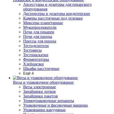
Аксессуары и дозаторы для пекарского
оборудования
Диспенсеры и дозаторы кондитерские
Камеры расстоечные под тележки
Миксеры планетарные
Мукопросеиватели
Печи для пекарен
Печи для пиццы
Прессы для пиццы
Тестоделители
Тестомесы
Тестораскатки
Ферментаторы
Хлеборезки
Шкафы расстоечные
Ещё 4
Весы и упаковочное оборудование
Весы электронные
Запайщики лотков
Запайщики пакетов
Термоупаковочные аппараты
Упаковочные и фасовочные машины
Упаковщики вакуумные