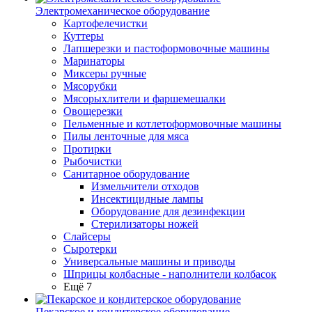
Электромеханическое оборудование
Картофелечистки
Куттеры
Лапшерезки и пастоформовочные машины
Маринаторы
Миксеры ручные
Мясорубки
Мясорыхлители и фаршемешалки
Овощерезки
Пельменные и котлетоформовочные машины
Пилы ленточные для мяса
Протирки
Рыбочистки
Санитарное оборудование
Измельчители отходов
Инсектицидные лампы
Оборудование для дезинфекции
Стерилизаторы ножей
Слайсеры
Сыротерки
Универсальные машины и приводы
Шприцы колбасные - наполнители колбасок
Ещё 7
Пекарское и кондитерское оборудование