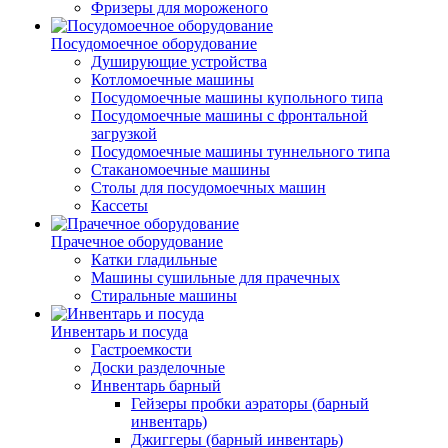
Фризеры для мороженого
Посудомоечное оборудование
Душирующие устройства
Котломоечные машины
Посудомоечные машины купольного типа
Посудомоечные машины с фронтальной
загрузкой
Посудомоечные машины туннельного типа
Стаканомоечные машины
Столы для посудомоечных машин
Кассеты
Прачечное оборудование
Катки гладильные
Машины сушильные для прачечных
Стиральные машины
Инвентарь и посуда
Гастроемкости
Доски разделочные
Инвентарь барный
Гейзеры пробки аэраторы (барный
инвентарь)
Джиггеры (барный инвентарь)