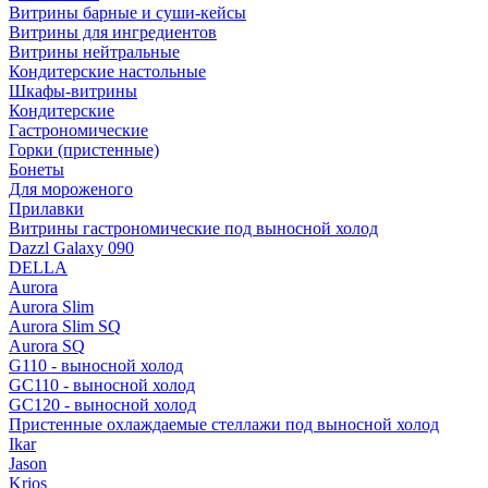
Витрины барные и суши-кейсы
Витрины для ингредиентов
Витрины нейтральные
Кондитерские настольные
Шкафы-витрины
Кондитерские
Гастрономические
Горки (пристенные)
Бонеты
Для мороженого
Прилавки
Витрины гастрономические под выносной холод
Dazzl Galaxy 090
DELLA
Aurora
Aurora Slim
Aurora Slim SQ
Aurora SQ
G110 - выносной холод
GC110 - выносной холод
GC120 - выносной холод
Пристенные охлаждаемые стеллажи под выносной холод
Ikar
Jason
Krios