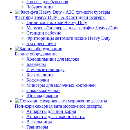
Прессы для бургеров
Чебуречницы
Фаст-фуд Heavy Duty - АЗС хот-доги бургеры
Грили контактные Heavy-Duty
Мармиты-"холдеры" для фаст-фуд Heavy-Duty
Станции рабочие
Фритюрницы автоматические Heavy Duty
Экспресс-печи
Барное оборудование
Холодильники для молока
Блендеры
Измельчители льда
Кофемашины
Кофемолки
Миксеры для молочных коктейлей
Соковыжималки
Шоколадоварки
Поп-корн сахарная вата мороженое десерты
Аппараты для поп-корна
Аппараты для сахарной ваты
Вафельницы
Граниторы