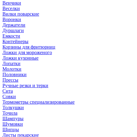
Венчики
Веселки
Вилки поварские
Воронки
Держатели
Дуршлаги
Емкости
Контейнеры
Корзины для фритюрниц
Ложки для мороженого
Ложки кухонные
Лопатки
Молотки
Половники
Прессы
Ручные резки и терки
Сита
Совки
Термометры специализированные
Толкушки
Точила
Шампуры
Шумовки
Щипцы
Листы пекарские