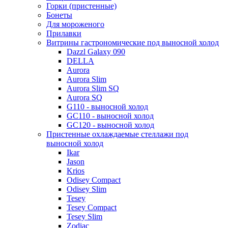
Горки (пристенные)
Бонеты
Для мороженого
Прилавки
Витрины гастрономические под выносной холод
Dazzl Galaxy 090
DELLA
Aurora
Aurora Slim
Aurora Slim SQ
Aurora SQ
G110 - выносной холод
GC110 - выносной холод
GC120 - выносной холод
Пристенные охлаждаемые стеллажи под
выносной холод
Ikar
Jason
Krios
Odisey Compact
Odisey Slim
Tesey
Tesey Compact
Tesey Slim
Zodiac