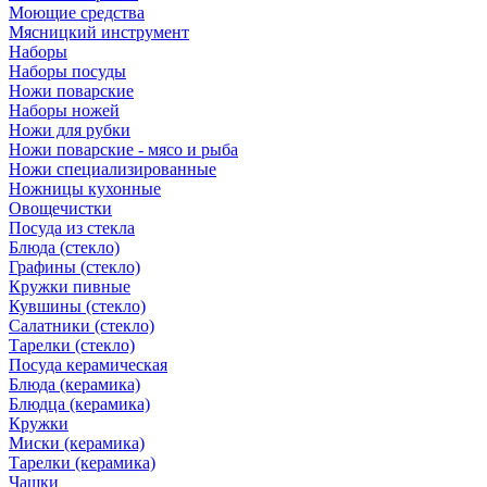
Моющие средства
Мясницкий инструмент
Наборы
Наборы посуды
Ножи поварские
Наборы ножей
Ножи для рубки
Ножи поварские - мясо и рыба
Ножи специализированные
Ножницы кухонные
Овощечистки
Посуда из стекла
Блюда (стекло)
Графины (стекло)
Кружки пивные
Кувшины (стекло)
Салатники (стекло)
Тарелки (стекло)
Посуда керамическая
Блюда (керамика)
Блюдца (керамика)
Кружки
Миски (керамика)
Тарелки (керамика)
Чашки