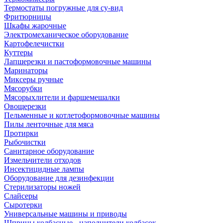
Термостаты погружные для су-вид
Фритюрницы
Шкафы жарочные
Электромеханическое оборудование
Картофелечистки
Куттеры
Лапшерезки и пастоформовочные машины
Маринаторы
Миксеры ручные
Мясорубки
Мясорыхлители и фаршемешалки
Овощерезки
Пельменные и котлетоформовочные машины
Пилы ленточные для мяса
Протирки
Рыбочистки
Санитарное оборудование
Измельчители отходов
Инсектицидные лампы
Оборудование для дезинфекции
Стерилизаторы ножей
Слайсеры
Сыротерки
Универсальные машины и приводы
Шприцы колбасные - наполнители колбасок