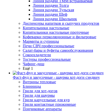
Линия раздачи ТММ встраиваемая
Линия раздачи Толга
Линия раздачи Тульская
Линия раздачи Шеф
Линия раздачи Школьник
Диспенсеры напитков и сыпучих продуктов
Кипятильники настольные
Кипятильники настольные проточные
Кофеварки перколяционные и фильтровые
Мармиты и супницы
Печи СВЧ профессиональные
Салат-бары и буфеты самообслуживания
Сокоохладители
Тостеры профессиональные
Чафинг-диш
Ещё 1
Фаст-фуд и закусочные - шаурма хот-доги сэндвич
Витрины тепловые
Блинницы
Грили для хот-догов
Грили для шаурмы
Грили карусельные для кур
Грили контактные прижимные
Пончиковые аппараты