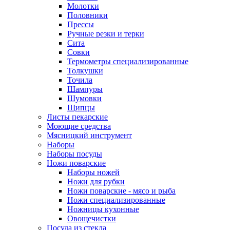
Молотки
Половники
Прессы
Ручные резки и терки
Сита
Совки
Термометры специализированные
Толкушки
Точила
Шампуры
Шумовки
Щипцы
Листы пекарские
Моющие средства
Мясницкий инструмент
Наборы
Наборы посуды
Ножи поварские
Наборы ножей
Ножи для рубки
Ножи поварские - мясо и рыба
Ножи специализированные
Ножницы кухонные
Овощечистки
Посуда из стекла