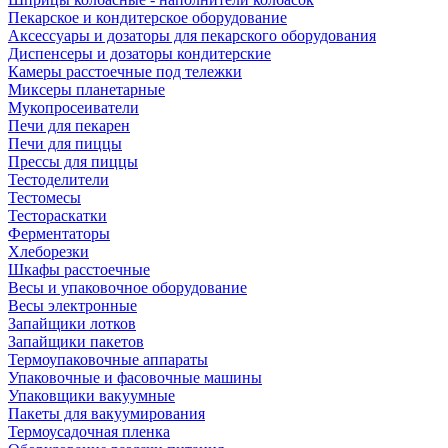
Пекарское и кондитерское оборудование
Аксессуары и дозаторы для пекарского оборудования
Диспенсеры и дозаторы кондитерские
Камеры расстоечные под тележки
Миксеры планетарные
Мукопросеиватели
Печи для пекарен
Печи для пиццы
Прессы для пиццы
Тестоделители
Тестомесы
Тестораскатки
Ферментаторы
Хлеборезки
Шкафы расстоечные
Весы и упаковочное оборудование
Весы электронные
Запайщики лотков
Запайщики пакетов
Термоупаковочные аппараты
Упаковочные и фасовочные машины
Упаковщики вакуумные
Пакеты для вакуумирования
Термоусадочная пленка