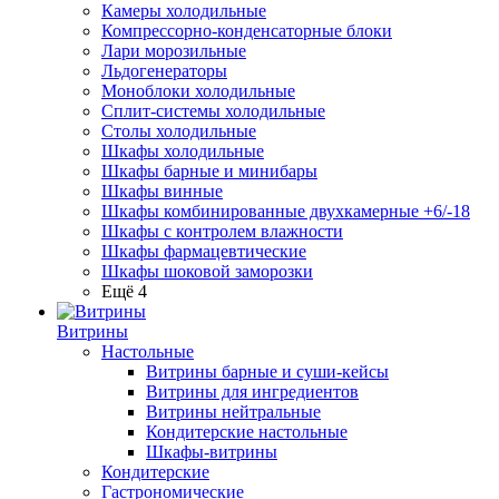
Камеры холодильные
Компрессорно-конденсаторные блоки
Лари морозильные
Льдогенераторы
Моноблоки холодильные
Сплит-системы холодильные
Столы холодильные
Шкафы холодильные
Шкафы барные и минибары
Шкафы винные
Шкафы комбинированные двухкамерные +6/-18
Шкафы с контролем влажности
Шкафы фармацевтические
Шкафы шоковой заморозки
Ещё 4
Витрины
Настольные
Витрины барные и суши-кейсы
Витрины для ингредиентов
Витрины нейтральные
Кондитерские настольные
Шкафы-витрины
Кондитерские
Гастрономические