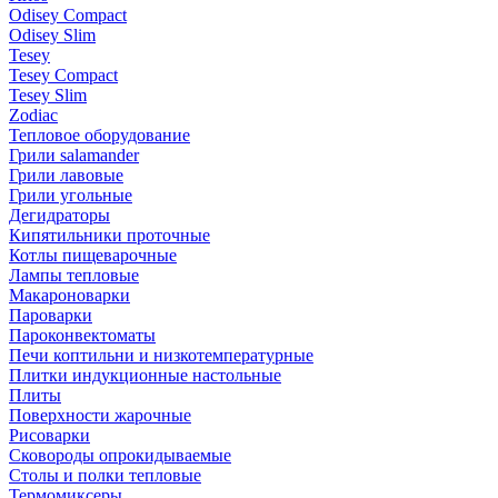
Odisey Compact
Odisey Slim
Tesey
Tesey Compact
Tesey Slim
Zodiac
Тепловое оборудование
Грили salamander
Грили лавовые
Грили угольные
Дегидраторы
Кипятильники проточные
Котлы пищеварочные
Лампы тепловые
Макароноварки
Пароварки
Пароконвектоматы
Печи коптильни и низкотемпературные
Плитки индукционные настольные
Плиты
Поверхности жарочные
Рисоварки
Сковороды опрокидываемые
Столы и полки тепловые
Термомиксеры