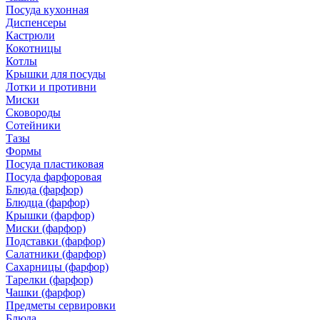
Посуда кухонная
Диспенсеры
Кастрюли
Кокотницы
Котлы
Крышки для посуды
Лотки и противни
Миски
Сковороды
Сотейники
Тазы
Формы
Посуда пластиковая
Посуда фарфоровая
Блюда (фарфор)
Блюдца (фарфор)
Крышки (фарфор)
Миски (фарфор)
Подставки (фарфор)
Салатники (фарфор)
Сахарницы (фарфор)
Тарелки (фарфор)
Чашки (фарфор)
Предметы сервировки
Блюда