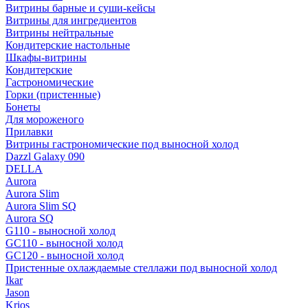
Витрины барные и суши-кейсы
Витрины для ингредиентов
Витрины нейтральные
Кондитерские настольные
Шкафы-витрины
Кондитерские
Гастрономические
Горки (пристенные)
Бонеты
Для мороженого
Прилавки
Витрины гастрономические под выносной холод
Dazzl Galaxy 090
DELLA
Aurora
Aurora Slim
Aurora Slim SQ
Aurora SQ
G110 - выносной холод
GC110 - выносной холод
GC120 - выносной холод
Пристенные охлаждаемые стеллажи под выносной холод
Ikar
Jason
Krios