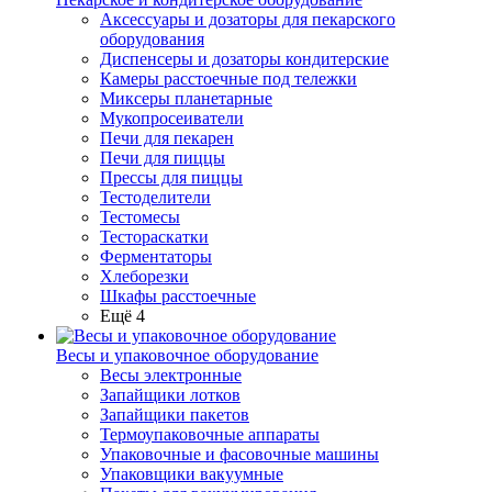
Аксессуары и дозаторы для пекарского
оборудования
Диспенсеры и дозаторы кондитерские
Камеры расстоечные под тележки
Миксеры планетарные
Мукопросеиватели
Печи для пекарен
Печи для пиццы
Прессы для пиццы
Тестоделители
Тестомесы
Тестораскатки
Ферментаторы
Хлеборезки
Шкафы расстоечные
Ещё 4
Весы и упаковочное оборудование
Весы электронные
Запайщики лотков
Запайщики пакетов
Термоупаковочные аппараты
Упаковочные и фасовочные машины
Упаковщики вакуумные