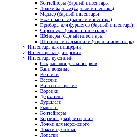
Контейнеры (барный инвентарь)
Ложки барные (барный инвентарь)
Мадлер (барный инвентарь)
Ножи барные (барный инвентарь)
Приборы для фуршетов (барный инвентарь)
Стрейнеры (барный инвентарь)
Шейкеры (барный инвентарь)
Штопоры и нарзанники (барный инвентарь)
Инвентарь для пиццерии
Инвентарь кондитерский
Инвентарь кухонный
Открывалки для консервов
Бани водяные
Венчики
Веселки
Вилки поварские
Воронки
Держатели
Дуршлаги
Емкости
Контейнеры
Корзины для фритюрниц
Ложки для мороженого
Ложки кухонные
Лопатки