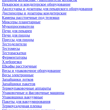
Пекарское и кондитерское оборудование
Аксессуары и дозаторы для пекарского оборудования
Диспенсеры и дозаторы кондитерские
Камеры расстоечные под тележки
Миксеры планетарные
Мукопросеиватели
Печи для пекарен
Печи для пиццы
Прессы для пиццы
Тестоделители
Тестомесы
Тестораскатки
Ферментаторы
Хлеборезки
Шкафы расстоечные
Весы и упаковочное оборудование
Весы электронные
Запайщики лотков
Запайщики пакетов
Термоупаковочные аппараты
Упаковочные и фасовочные машины
Упаковщики вакуумные
Пакеты для вакуумирования
Термоусадочная пленка