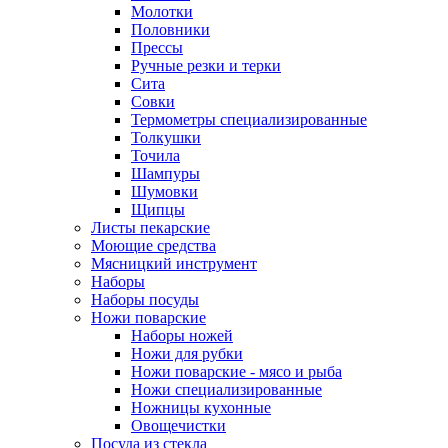
Молотки
Половники
Прессы
Ручные резки и терки
Сита
Совки
Термометры специализированные
Толкушки
Точила
Шампуры
Шумовки
Щипцы
Листы пекарские
Моющие средства
Мясницкий инструмент
Наборы
Наборы посуды
Ножи поварские
Наборы ножей
Ножи для рубки
Ножи поварские - мясо и рыба
Ножи специализированные
Ножницы кухонные
Овощечистки
Посуда из стекла