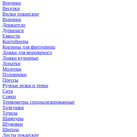
Венчики
Веселки
Вилки поварские
Воронки
Держатели
Дуршлаги
Емкости
Контейнеры
Корзины для фритюрниц
Ложки для мороженого
Ложки кухонные
Лопатки
Молотки
Половники
Прессы
Ручные резки и терки
Сита
Совки
Термометры специализированные
Толкушки
Точила
Шампуры
Шумовки
Щипцы
Листы пекарские