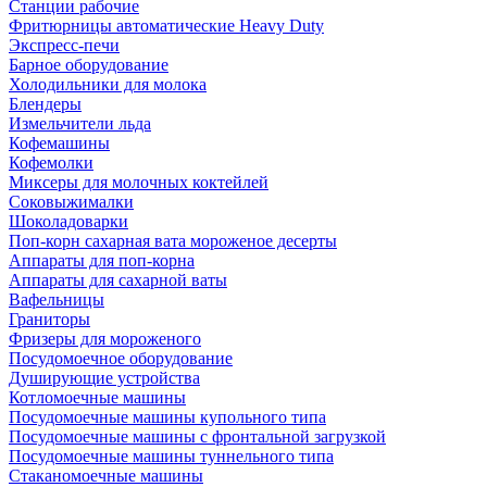
Станции рабочие
Фритюрницы автоматические Heavy Duty
Экспресс-печи
Барное оборудование
Холодильники для молока
Блендеры
Измельчители льда
Кофемашины
Кофемолки
Миксеры для молочных коктейлей
Соковыжималки
Шоколадоварки
Поп-корн сахарная вата мороженое десерты
Аппараты для поп-корна
Аппараты для сахарной ваты
Вафельницы
Граниторы
Фризеры для мороженого
Посудомоечное оборудование
Душирующие устройства
Котломоечные машины
Посудомоечные машины купольного типа
Посудомоечные машины с фронтальной загрузкой
Посудомоечные машины туннельного типа
Стаканомоечные машины