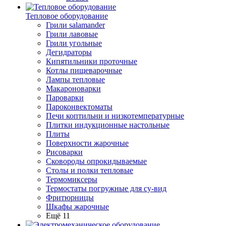
Тепловое оборудование
Грили salamander
Грили лавовые
Грили угольные
Дегидраторы
Кипятильники проточные
Котлы пищеварочные
Лампы тепловые
Макароноварки
Пароварки
Пароконвектоматы
Печи коптильни и низкотемпературные
Плитки индукционные настольные
Плиты
Поверхности жарочные
Рисоварки
Сковороды опрокидываемые
Столы и полки тепловые
Термомиксеры
Термостаты погружные для су-вид
Фритюрницы
Шкафы жарочные
Ещё 11