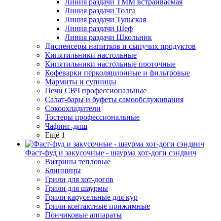
Линия раздачи ТММ встраиваемая
Линия раздачи Толга
Линия раздачи Тульская
Линия раздачи Шеф
Линия раздачи Школьник
Диспенсеры напитков и сыпучих продуктов
Кипятильники настольные
Кипятильники настольные проточные
Кофеварки перколяционные и фильтровые
Мармиты и супницы
Печи СВЧ профессиональные
Салат-бары и буфеты самообслуживания
Сокоохладители
Тостеры профессиональные
Чафинг-диш
Ещё 1
Фаст-фуд и закусочные - шаурма хот-доги сэндвич
Витрины тепловые
Блинницы
Грили для хот-догов
Грили для шаурмы
Грили карусельные для кур
Грили контактные прижимные
Пончиковые аппараты