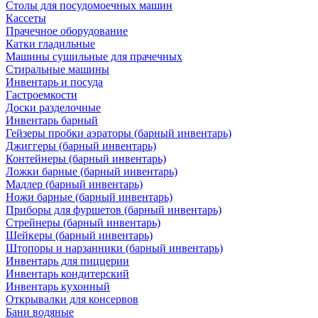
Столы для посудомоечных машин
Кассеты
Прачечное оборудование
Катки гладильные
Машины сушильные для прачечных
Стиральные машины
Инвентарь и посуда
Гастроемкости
Доски разделочные
Инвентарь барный
Гейзеры пробки аэраторы (барный инвентарь)
Джиггеры (барный инвентарь)
Контейнеры (барный инвентарь)
Ложки барные (барный инвентарь)
Мадлер (барный инвентарь)
Ножи барные (барный инвентарь)
Приборы для фуршетов (барный инвентарь)
Стрейнеры (барный инвентарь)
Шейкеры (барный инвентарь)
Штопоры и нарзанники (барный инвентарь)
Инвентарь для пиццерии
Инвентарь кондитерский
Инвентарь кухонный
Открывалки для консервов
Бани водяные