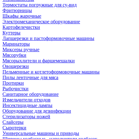
Термостаты погружные для су-вид
Фритюрницы
Шкафы жарочные
Электромеханическое оборудование
Картофелечистки
Куттеры
Лапшерезки и пастоформовочные машины
Маринаторы
Миксеры ручные
Мясорубки
Мясорыхлители и фаршемешалки
Овощерезки
Пельменные и котлетоформовочные машины
Пилы ленточные для мяса
Протирки
Рыбочистки
Санитарное оборудование
Измельчители отходов
Инсектицидные лампы
Оборудование для дезинфекции
Стерилизаторы ножей
Слайсеры
Сыротерки
Универсальные машины и приводы
Шприцы колбасные - наполнители колбасок