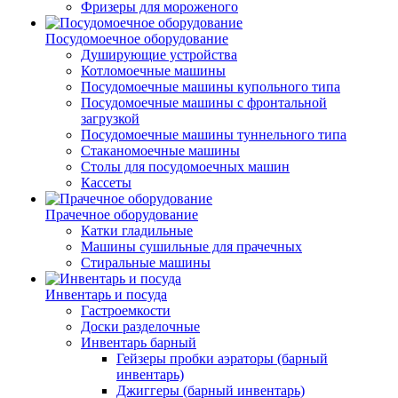
Фризеры для мороженого
Посудомоечное оборудование
Душирующие устройства
Котломоечные машины
Посудомоечные машины купольного типа
Посудомоечные машины с фронтальной
загрузкой
Посудомоечные машины туннельного типа
Стаканомоечные машины
Столы для посудомоечных машин
Кассеты
Прачечное оборудование
Катки гладильные
Машины сушильные для прачечных
Стиральные машины
Инвентарь и посуда
Гастроемкости
Доски разделочные
Инвентарь барный
Гейзеры пробки аэраторы (барный
инвентарь)
Джиггеры (барный инвентарь)