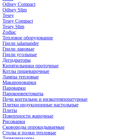
Odisey Compact
Odisey Slim
Tesey
Tesey Compact
Tesey Slim
Zodiac
Тепловое оборудование
Грили salamander
Грили лавовые
Грили угольные
Дегидраторы
Кипятильники проточные
Котлы пищеварочные
Лампы тепловые
Макароноварки
Пароварки
Пароконвектоматы
Печи коптильни и низкотемпературные
Плитки индукционные настольные
Плиты
Поверхности жарочные
Рисоварки
Сковороды опрокидываемые
Столы и полки тепловые
Термомиксеры