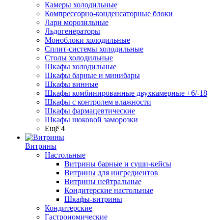
Камеры холодильные
Компрессорно-конденсаторные блоки
Лари морозильные
Льдогенераторы
Моноблоки холодильные
Сплит-системы холодильные
Столы холодильные
Шкафы холодильные
Шкафы барные и минибары
Шкафы винные
Шкафы комбинированные двухкамерные +6/-18
Шкафы с контролем влажности
Шкафы фармацевтические
Шкафы шоковой заморозки
Ещё 4
Витрины
Настольные
Витрины барные и суши-кейсы
Витрины для ингредиентов
Витрины нейтральные
Кондитерские настольные
Шкафы-витрины
Кондитерские
Гастрономические