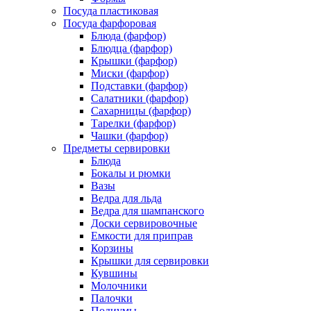
Посуда пластиковая
Посуда фарфоровая
Блюда (фарфор)
Блюдца (фарфор)
Крышки (фарфор)
Миски (фарфор)
Подставки (фарфор)
Салатники (фарфор)
Сахарницы (фарфор)
Тарелки (фарфор)
Чашки (фарфор)
Предметы сервировки
Блюда
Бокалы и рюмки
Вазы
Ведра для льда
Ведра для шампанского
Доски сервировочные
Емкости для приправ
Корзины
Крышки для сервировки
Кувшины
Молочники
Палочки
Подиумы