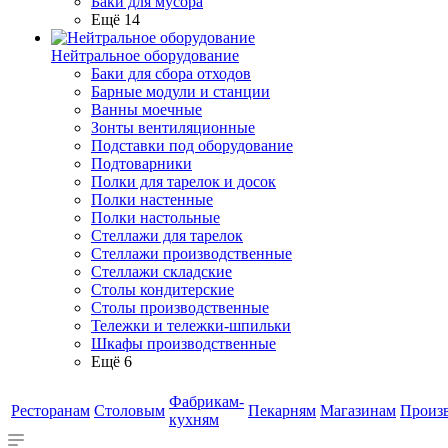
Баки для мусора
Ещё 14
Нейтральное оборудование
Баки для сбора отходов
Барные модули и станции
Ванны моечные
Зонты вентиляционные
Подставки под оборудование
Подтоварники
Полки для тарелок и досок
Полки настенные
Полки настольные
Стеллажи для тарелок
Стеллажи производственные
Стеллажи складские
Столы кондитерские
Столы производственные
Тележки и тележки-шпильки
Шкафы производственные
Ещё 6
Фабрикам-
Ресторанам
Столовым
Пекарням
Магазинам
Произ
кухням