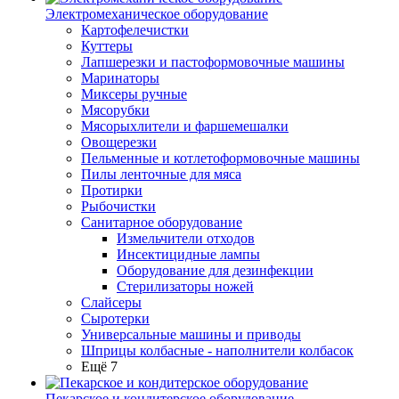
Электромеханическое оборудование
Картофелечистки
Куттеры
Лапшерезки и пастоформовочные машины
Маринаторы
Миксеры ручные
Мясорубки
Мясорыхлители и фаршемешалки
Овощерезки
Пельменные и котлетоформовочные машины
Пилы ленточные для мяса
Протирки
Рыбочистки
Санитарное оборудование
Измельчители отходов
Инсектицидные лампы
Оборудование для дезинфекции
Стерилизаторы ножей
Слайсеры
Сыротерки
Универсальные машины и приводы
Шприцы колбасные - наполнители колбасок
Ещё 7
Пекарское и кондитерское оборудование