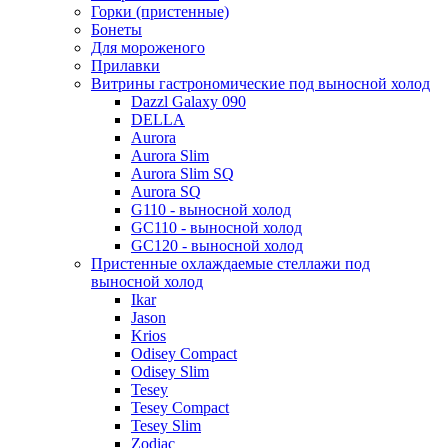
Горки (пристенные)
Бонеты
Для мороженого
Прилавки
Витрины гастрономические под выносной холод
Dazzl Galaxy 090
DELLA
Aurora
Aurora Slim
Aurora Slim SQ
Aurora SQ
G110 - выносной холод
GC110 - выносной холод
GC120 - выносной холод
Пристенные охлаждаемые стеллажи под
выносной холод
Ikar
Jason
Krios
Odisey Compact
Odisey Slim
Tesey
Tesey Compact
Tesey Slim
Zodiac