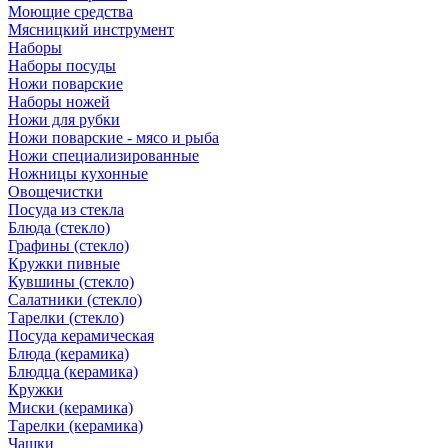
Моющие средства
Мясницкий инструмент
Наборы
Наборы посуды
Ножи поварские
Наборы ножей
Ножи для рубки
Ножи поварские - мясо и рыба
Ножи специализированные
Ножницы кухонные
Овощечистки
Посуда из стекла
Блюда (стекло)
Графины (стекло)
Кружки пивные
Кувшины (стекло)
Салатники (стекло)
Тарелки (стекло)
Посуда керамическая
Блюда (керамика)
Блюдца (керамика)
Кружки
Миски (керамика)
Тарелки (керамика)
Чашки