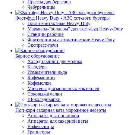
Прессы для бургеров
Чебуречницы
Фаст-фуд Heavy Duty - АЗС хот-доги бургеры
Грили контактные Heavy-Duty
Мармиты-"холдеры" для фаст-фуд Heavy-Duty
Станции рабочие
Фритюрницы автоматические Heavy Duty
Экспресс-печи
Барное оборудование
Холодильники для молока
Блендеры
Измельчители льда
Кофемашины
Кофемолки
Миксеры для молочных коктейлей
Соковыжималки
Шоколадоварки
Поп-корн сахарная вата мороженое десерты
Аппараты для поп-корна
Аппараты для сахарной ваты
Вафельницы
Граниторы