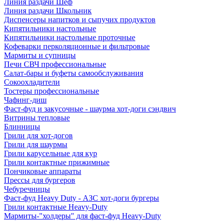
Линия раздачи Шеф
Линия раздачи Школьник
Диспенсеры напитков и сыпучих продуктов
Кипятильники настольные
Кипятильники настольные проточные
Кофеварки перколяционные и фильтровые
Мармиты и супницы
Печи СВЧ профессиональные
Салат-бары и буфеты самообслуживания
Сокоохладители
Тостеры профессиональные
Чафинг-диш
Фаст-фуд и закусочные - шаурма хот-доги сэндвич
Витрины тепловые
Блинницы
Грили для хот-догов
Грили для шаурмы
Грили карусельные для кур
Грили контактные прижимные
Пончиковые аппараты
Прессы для бургеров
Чебуречницы
Фаст-фуд Heavy Duty - АЗС хот-доги бургеры
Грили контактные Heavy-Duty
Мармиты-"холдеры" для фаст-фуд Heavy-Duty