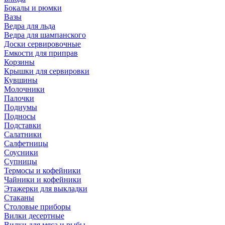
Бокалы и рюмки
Вазы
Ведра для льда
Ведра для шампанского
Доски сервировочные
Емкости для приправ
Корзины
Крышки для сервировки
Кувшины
Молочники
Палочки
Подиумы
Подносы
Подставки
Салатники
Салфетницы
Соусники
Супницы
Термосы и кофейники
Чайники и кофейники
Этажерки для выкладки
Стаканы
Столовые приборы
Вилки десертные
Вилки для мяса и рыбы