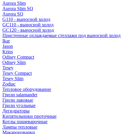
Aurora Slim
Aurora Slim SQ
Aurora SQ
G110 - выносной холод
GC110 - выносной холод
GC120 - выносной холод
Пристенные охлаждаемые стеллажи под выносной холод
Ikar
Jason
Krios
Odisey Compact
Odisey Slim
Tesey
Tesey Compact
Tesey Slim
Zodiac
Тепловое оборудование
Грили salamander
Грили лавовые
Грили угольные
Дегидраторы
Кипятильники проточные
Котлы пищеварочные
Лампы тепловые
Макароноварки