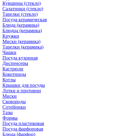
Кувшины (стекло)
Салатники (стекло)
Тарелки (стекло)
Посуда керамическая
Блюда (керамика)
Блюдца (керамика)
Кружки
Миски (керамика)
Тарелки (керамика)
Чашки
Посуда кухонная
Диспенсеры
Кастрюли
Кокотницы
Котлы
Крышки для посуды
Лотки и противни
Миски
Сковороды
Сотейники
Тазы
Формы
Посуда пластиковая
Посуда фарфоровая
Блюда (фарфор)