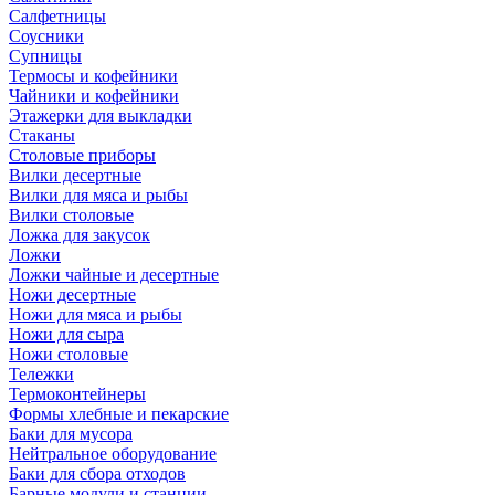
Салфетницы
Соусники
Супницы
Термосы и кофейники
Чайники и кофейники
Этажерки для выкладки
Стаканы
Столовые приборы
Вилки десертные
Вилки для мяса и рыбы
Вилки столовые
Ложка для закусок
Ложки
Ложки чайные и десертные
Ножи десертные
Ножи для мяса и рыбы
Ножи для сыра
Ножи столовые
Тележки
Термоконтейнеры
Формы хлебные и пекарские
Баки для мусора
Нейтральное оборудование
Баки для сбора отходов
Барные модули и станции