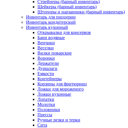
Стрейнеры (барный инвентарь)
Шейкеры (барный инвентарь)
Штопоры и нарзанники (барный инвентарь)
Инвентарь для пиццерии
Инвентарь кондитерский
Инвентарь кухонный
Открывалки для консервов
Бани водяные
Венчики
Веселки
Вилки поварские
Воронки
Держатели
Дуршлаги
Емкости
Контейнеры
Корзины для фритюрниц
Ложки для мороженого
Ложки кухонные
Лопатки
Молотки
Половники
Прессы
Ручные резки и терки
Сита