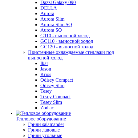
Dazzl Galaxy 090
DELLA
Aurora
Aurora Slim
Aurora Slim SQ
Aurora SQ
G110 - выносной холод
GC110 - выносной холод
GC120 - выносной холод
Пристенные охлаждаемые стеллажи под
выносной холод
Ikar
Jason
Krios
Odisey Compact
Odisey Slim
Tesey
Tesey Compact
Tesey Slim
Zodiac
Тепловое оборудование
Грили salamander
Грили лавовые
Грили угольные