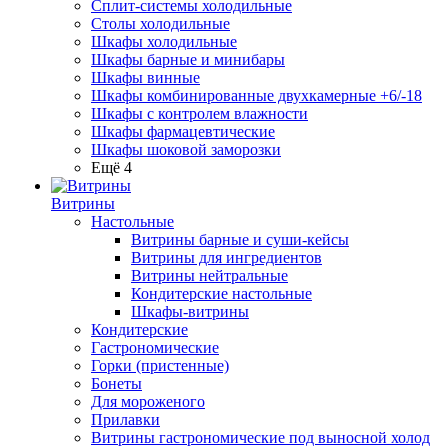
Сплит-системы холодильные
Столы холодильные
Шкафы холодильные
Шкафы барные и минибары
Шкафы винные
Шкафы комбинированные двухкамерные +6/-18
Шкафы с контролем влажности
Шкафы фармацевтические
Шкафы шоковой заморозки
Ещё 4
Витрины
Настольные
Витрины барные и суши-кейсы
Витрины для ингредиентов
Витрины нейтральные
Кондитерские настольные
Шкафы-витрины
Кондитерские
Гастрономические
Горки (пристенные)
Бонеты
Для мороженого
Прилавки
Витрины гастрономические под выносной холод