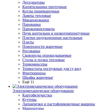
Дегидраторы
Кипятильники проточные
Котлы пищеварочные
Лампы тепловые
Макароноварки
Пароварки
Пароконвектоматы
Печи коптильни и низкотемпературные
Плитки индукционные настольные
Плиты
Поверхности жарочные
Рисоварки
Сковороды опрокидываемые
Столы и полки тепловые
Термомиксеры
Термостаты погружные для су-вид
Фритюрницы
Шкафы жарочные
Ещё 11
Электромеханическое оборудование
Картофелечистки
Куттеры
Лапшерезки и пастоформовочные машины
Маринаторы