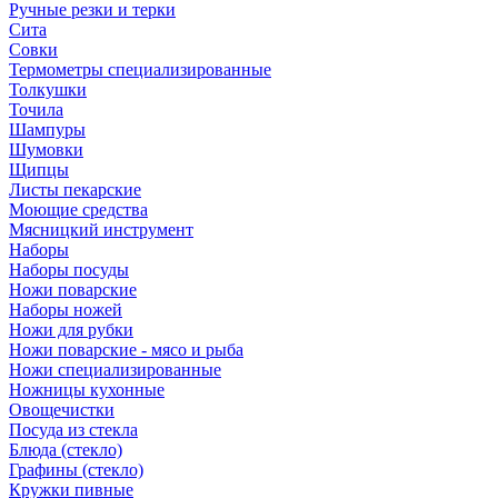
Ручные резки и терки
Сита
Совки
Термометры специализированные
Толкушки
Точила
Шампуры
Шумовки
Щипцы
Листы пекарские
Моющие средства
Мясницкий инструмент
Наборы
Наборы посуды
Ножи поварские
Наборы ножей
Ножи для рубки
Ножи поварские - мясо и рыба
Ножи специализированные
Ножницы кухонные
Овощечистки
Посуда из стекла
Блюда (стекло)
Графины (стекло)
Кружки пивные