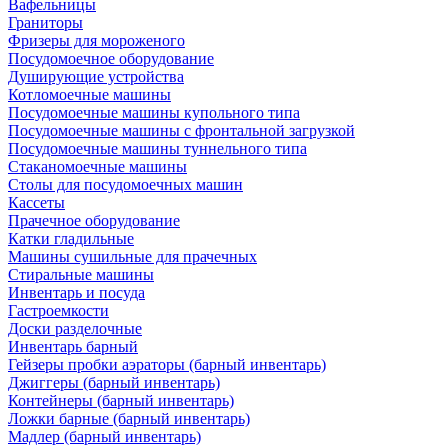
Вафельницы
Граниторы
Фризеры для мороженого
Посудомоечное оборудование
Душирующие устройства
Котломоечные машины
Посудомоечные машины купольного типа
Посудомоечные машины с фронтальной загрузкой
Посудомоечные машины туннельного типа
Стаканомоечные машины
Столы для посудомоечных машин
Кассеты
Прачечное оборудование
Катки гладильные
Машины сушильные для прачечных
Стиральные машины
Инвентарь и посуда
Гастроемкости
Доски разделочные
Инвентарь барный
Гейзеры пробки аэраторы (барный инвентарь)
Джиггеры (барный инвентарь)
Контейнеры (барный инвентарь)
Ложки барные (барный инвентарь)
Мадлер (барный инвентарь)