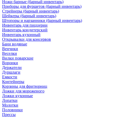
Ножи барные (барный инвентарь)
Приборы для фуршетов (барный инвентарь)
Стрейнеры (барный инвентарь)
Шейкеры (барный инвентарь)
Штопоры и нарзанники (барный инвентарь)
Инвентарь для пиццерии
Инвентарь кондитерский
Инвентарь кухонный
Открывалки для консервов
Бани водяные
Венчики
Веселки
Вилки поварские
Воронки
Держатели
Дуршлаги
Емкости
Контейнеры
Корзины для фритюрниц
Ложки для мороженого
Ложки кухонные
Лопатки
Молотки
Половники
Прессы