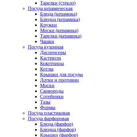
Тарелки (стекло)
Посуда керамическая
Блюда (керамика)
Блюдца (керамика)
Кружки
Миски (керамика)
Тарелки (керамика)
Чашки
Посуда кухонная
Диспенсеры
Кастрюли
Кокотницы
Котлы
Крышки для посуды
Лотки и противни
Миски
Сковороды
Сотейники
Тазы
Формы
Посуда пластиковая
Посуда фарфоровая
Блюда (фарфор)
Блюдца (фарфор)
Крышки (фарфор)