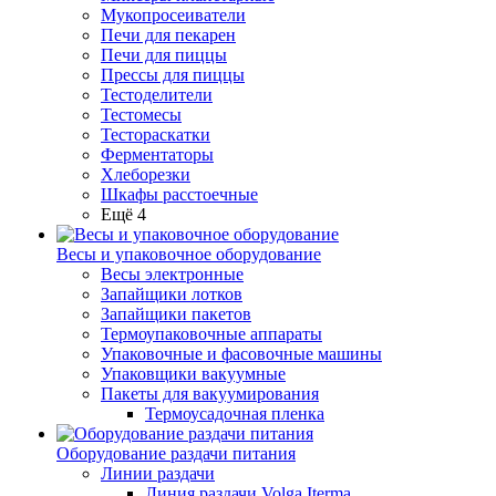
Мукопросеиватели
Печи для пекарен
Печи для пиццы
Прессы для пиццы
Тестоделители
Тестомесы
Тестораскатки
Ферментаторы
Хлеборезки
Шкафы расстоечные
Ещё 4
Весы и упаковочное оборудование
Весы электронные
Запайщики лотков
Запайщики пакетов
Термоупаковочные аппараты
Упаковочные и фасовочные машины
Упаковщики вакуумные
Пакеты для вакуумирования
Термоусадочная пленка
Оборудование раздачи питания
Линии раздачи
Линия раздачи Volga Iterma