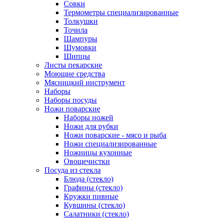
Совки
Термометры специализированные
Толкушки
Точила
Шампуры
Шумовки
Щипцы
Листы пекарские
Моющие средства
Мясницкий инструмент
Наборы
Наборы посуды
Ножи поварские
Наборы ножей
Ножи для рубки
Ножи поварские - мясо и рыба
Ножи специализированные
Ножницы кухонные
Овощечистки
Посуда из стекла
Блюда (стекло)
Графины (стекло)
Кружки пивные
Кувшины (стекло)
Салатники (стекло)