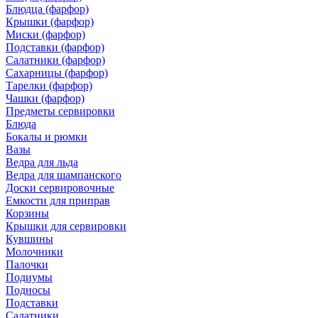
Блюдца (фарфор)
Крышки (фарфор)
Миски (фарфор)
Подставки (фарфор)
Салатники (фарфор)
Сахарницы (фарфор)
Тарелки (фарфор)
Чашки (фарфор)
Предметы сервировки
Блюда
Бокалы и рюмки
Вазы
Ведра для льда
Ведра для шампанского
Доски сервировочные
Емкости для приправ
Корзины
Крышки для сервировки
Кувшины
Молочники
Палочки
Подиумы
Подносы
Подставки
Салатники