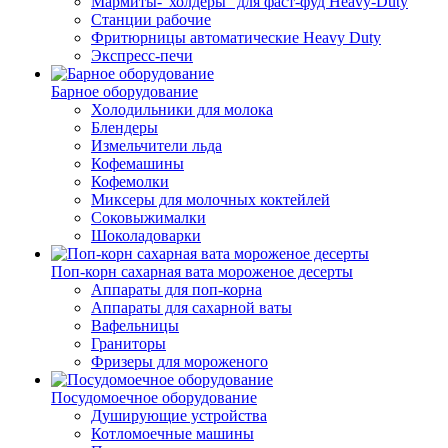
Мармиты-"холдеры" для фаст-фуд Heavy-Duty
Станции рабочие
Фритюрницы автоматические Heavy Duty
Экспресс-печи
Барное оборудование
Холодильники для молока
Блендеры
Измельчители льда
Кофемашины
Кофемолки
Миксеры для молочных коктейлей
Соковыжималки
Шоколадоварки
Поп-корн сахарная вата мороженое десерты
Аппараты для поп-корна
Аппараты для сахарной ваты
Вафельницы
Граниторы
Фризеры для мороженого
Посудомоечное оборудование
Душирующие устройства
Котломоечные машины