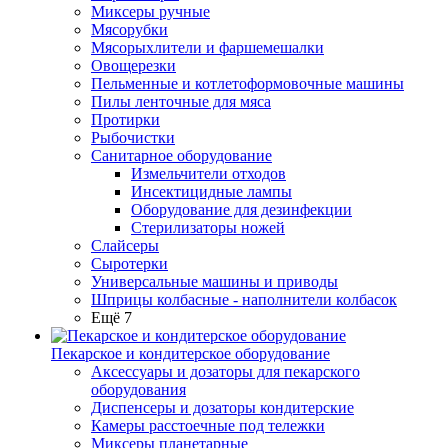
Миксеры ручные
Мясорубки
Мясорыхлители и фаршемешалки
Овощерезки
Пельменные и котлетоформовочные машины
Пилы ленточные для мяса
Протирки
Рыбочистки
Санитарное оборудование
Измельчители отходов
Инсектицидные лампы
Оборудование для дезинфекции
Стерилизаторы ножей
Слайсеры
Сыротерки
Универсальные машины и приводы
Шприцы колбасные - наполнители колбасок
Ещё 7
Пекарское и кондитерское оборудование
Аксессуары и дозаторы для пекарского
оборудования
Диспенсеры и дозаторы кондитерские
Камеры расстоечные под тележки
Миксеры планетарные