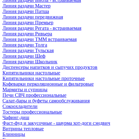
Линия раздачи Виола - встраиваемая
Линия раздачи Мастер
Линия раздачи Патша
Линия раздачи передвижная
Линия раздачи Премьер
Линия раздачи Регата - встраиваемая
Линия раздачи Ривьера
Линия раздачи ТММ встраиваемая
Линия раздачи Толга
Линия раздачи Тульская
Линия раздачи Шеф
Линия раздачи Школьник
Диспенсеры напитков и сыпучих продуктов
Кипятильники настольные
Кипятильники настольные проточные
Кофеварки перколяционные и фильтровые
Мармиты и супницы
Печи СВЧ профессиональные
Салат-бары и буфеты самообслуживания
Сокоохладители
Тостеры профессиональные
Чафинг-диш
Фаст-фуд и закусочные - шаурма хот-доги сэндвич
Витрины тепловые
Блинницы