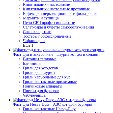
Кипятильники настольные
Кипятильники настольные проточные
Кофеварки перколяционные и фильтровые
Мармиты и супницы
Печи СВЧ профессиональные
Салат-бары и буфеты самообслуживания
Сокоохладители
Тостеры профессиональные
Чафинг-диш
Ещё 1
Фаст-фуд и закусочные - шаурма хот-доги сэндвич
Витрины тепловые
Блинницы
Грили для хот-догов
Грили для шаурмы
Грили карусельные для кур
Грили контактные прижимные
Пончиковые аппараты
Прессы для бургеров
Чебуречницы
Фаст-фуд Heavy Duty - АЗС хот-доги бургеры
Грили контактные Heavy-Duty