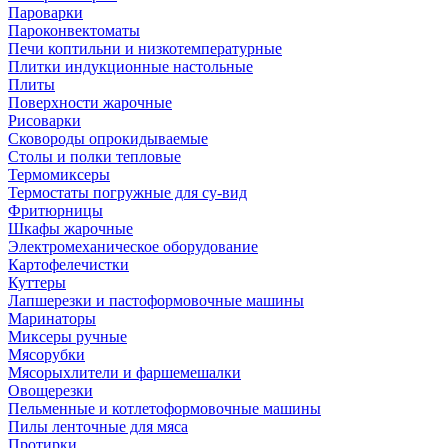
Пароварки
Пароконвектоматы
Печи коптильни и низкотемпературные
Плитки индукционные настольные
Плиты
Поверхности жарочные
Рисоварки
Сковороды опрокидываемые
Столы и полки тепловые
Термомиксеры
Термостаты погружные для су-вид
Фритюрницы
Шкафы жарочные
Электромеханическое оборудование
Картофелечистки
Куттеры
Лапшерезки и пастоформовочные машины
Маринаторы
Миксеры ручные
Мясорубки
Мясорыхлители и фаршемешалки
Овощерезки
Пельменные и котлетоформовочные машины
Пилы ленточные для мяса
Протирки