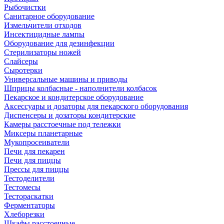
Рыбочистки
Санитарное оборудование
Измельчители отходов
Инсектицидные лампы
Оборудование для дезинфекции
Стерилизаторы ножей
Слайсеры
Сыротерки
Универсальные машины и приводы
Шприцы колбасные - наполнители колбасок
Пекарское и кондитерское оборудование
Аксессуары и дозаторы для пекарского оборудования
Диспенсеры и дозаторы кондитерские
Камеры расстоечные под тележки
Миксеры планетарные
Мукопросеиватели
Печи для пекарен
Печи для пиццы
Прессы для пиццы
Тестоделители
Тестомесы
Тестораскатки
Ферментаторы
Хлеборезки
Шкафы расстоечные