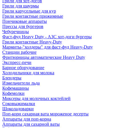
Грили для хот-догов
Грили для шаурмы
Грили карусельные для кур
Грили контактные прижимные
Пончиковые аппараты
Прессы для бургеров
Чебуречницы
Фаст-фуд Heavy Duty - АЗС хот-доги бургеры
Грили контактные Heavy-Duty
Мармиты-"холдеры" для фаст-фуд Heavy-Duty
Станции рабочие
Фритюрницы автоматические Heavy Duty
Экспресс-печи
Барное оборудование
Холодильники для молока
Блендеры
Измельчители льда
Кофемашины
Кофемолки
Миксеры для молочных коктейлей
Соковыжималки
Шоколадоварки
Поп-корн сахарная вата мороженое десерты
Аппараты для поп-корна
Аппараты для сахарной ваты