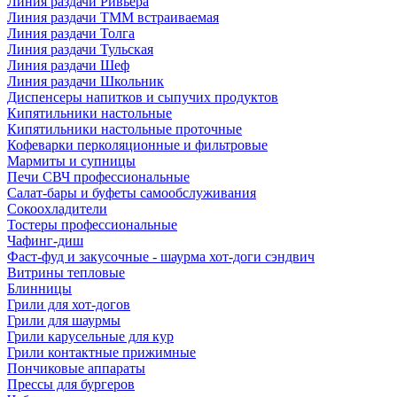
Линия раздачи Ривьера
Линия раздачи ТММ встраиваемая
Линия раздачи Толга
Линия раздачи Тульская
Линия раздачи Шеф
Линия раздачи Школьник
Диспенсеры напитков и сыпучих продуктов
Кипятильники настольные
Кипятильники настольные проточные
Кофеварки перколяционные и фильтровые
Мармиты и супницы
Печи СВЧ профессиональные
Салат-бары и буфеты самообслуживания
Сокоохладители
Тостеры профессиональные
Чафинг-диш
Фаст-фуд и закусочные - шаурма хот-доги сэндвич
Витрины тепловые
Блинницы
Грили для хот-догов
Грили для шаурмы
Грили карусельные для кур
Грили контактные прижимные
Пончиковые аппараты
Прессы для бургеров