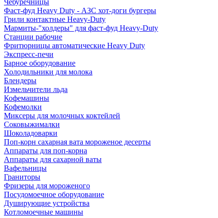
Чебуречницы
Фаст-фуд Heavy Duty - АЗС хот-доги бургеры
Грили контактные Heavy-Duty
Мармиты-"холдеры" для фаст-фуд Heavy-Duty
Станции рабочие
Фритюрницы автоматические Heavy Duty
Экспресс-печи
Барное оборудование
Холодильники для молока
Блендеры
Измельчители льда
Кофемашины
Кофемолки
Миксеры для молочных коктейлей
Соковыжималки
Шоколадоварки
Поп-корн сахарная вата мороженое десерты
Аппараты для поп-корна
Аппараты для сахарной ваты
Вафельницы
Граниторы
Фризеры для мороженого
Посудомоечное оборудование
Душирующие устройства
Котломоечные машины