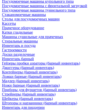
Посудомоечные машины купольного типа
Посудомоечные машины с фронтальной загрузкой
Посудомоечные машины туннельного типа
Стаканомоечные машины
Столы для посудомоечных машин
Кассеты
Прачечное оборудование
Катки гладильные
Машины сушильные для прачечных
Стиральные машины
Инвентарь и посуда
Гастроемкости
Доски разделочные
Инвентарь барный
Гейзеры пробки аэраторы (барный инвентарь)
Джиггеры (барный инвентарь)
Контейнеры (барный инвентарь)
Ложки барные (барный инвентарь)
Мадлер (барный инвентарь)
Ножи барные (барный инвентарь)
Приборы для фуршетов (барный инвентарь)
Стрейнеры (барный инвентарь)
Шейкеры (барный инвентарь)
Штопоры и нарзанники (барный инвентарь)
Инвентарь для пиццерии