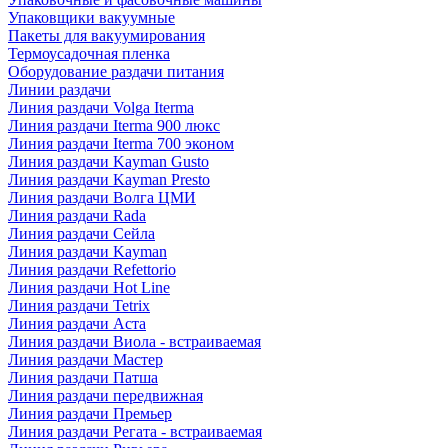
Упаковщики вакуумные
Пакеты для вакуумирования
Термоусадочная пленка
Оборудование раздачи питания
Линии раздачи
Линия раздачи Volga Iterma
Линия раздачи Iterma 900 люкс
Линия раздачи Iterma 700 эконом
Линия раздачи Kayman Gusto
Линия раздачи Kayman Presto
Линия раздачи Волга ЦМИ
Линия раздачи Rada
Линия раздачи Сейла
Линия раздачи Kayman
Линия раздачи Refettorio
Линия раздачи Hot Line
Линия раздачи Tetrix
Линия раздачи Аста
Линия раздачи Виола - встраиваемая
Линия раздачи Мастер
Линия раздачи Патша
Линия раздачи передвижная
Линия раздачи Премьер
Линия раздачи Регата - встраиваемая