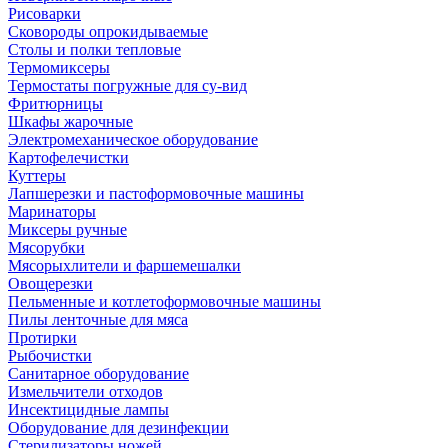
Рисоварки
Сковороды опрокидываемые
Столы и полки тепловые
Термомиксеры
Термостаты погружные для су-вид
Фритюрницы
Шкафы жарочные
Электромеханическое оборудование
Картофелечистки
Куттеры
Лапшерезки и пастоформовочные машины
Маринаторы
Миксеры ручные
Мясорубки
Мясорыхлители и фаршемешалки
Овощерезки
Пельменные и котлетоформовочные машины
Пилы ленточные для мяса
Протирки
Рыбочистки
Санитарное оборудование
Измельчители отходов
Инсектицидные лампы
Оборудование для дезинфекции
Стерилизаторы ножей