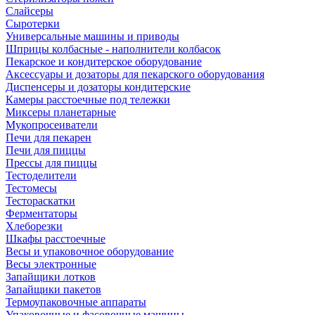
Слайсеры
Сыротерки
Универсальные машины и приводы
Шприцы колбасные - наполнители колбасок
Пекарское и кондитерское оборудование
Аксессуары и дозаторы для пекарского оборудования
Диспенсеры и дозаторы кондитерские
Камеры расстоечные под тележки
Миксеры планетарные
Мукопросеиватели
Печи для пекарен
Печи для пиццы
Прессы для пиццы
Тестоделители
Тестомесы
Тестораскатки
Ферментаторы
Хлеборезки
Шкафы расстоечные
Весы и упаковочное оборудование
Весы электронные
Запайщики лотков
Запайщики пакетов
Термоупаковочные аппараты
Упаковочные и фасовочные машины