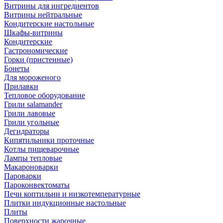
Витрины для ингредиентов
Витрины нейтральные
Кондитерские настольные
Шкафы-витрины
Кондитерские
Гастрономические
Горки (пристенные)
Бонеты
Для мороженого
Прилавки
Тепловое оборудование
Грили salamander
Грили лавовые
Грили угольные
Дегидраторы
Кипятильники проточные
Котлы пищеварочные
Лампы тепловые
Макароноварки
Пароварки
Пароконвектоматы
Печи коптильни и низкотемпературные
Плитки индукционные настольные
Плиты
Поверхности жарочные