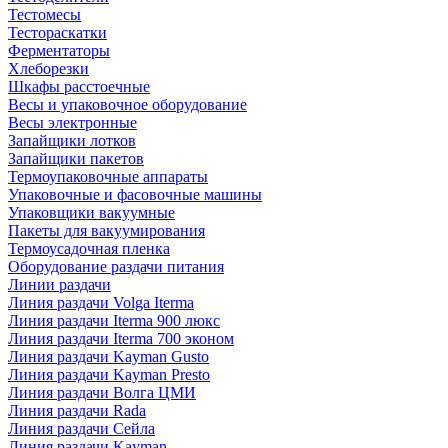
Тестомесы
Тестораскатки
Ферментаторы
Хлеборезки
Шкафы расстоечные
Весы и упаковочное оборудование
Весы электронные
Запайщики лотков
Запайщики пакетов
Термоупаковочные аппараты
Упаковочные и фасовочные машины
Упаковщики вакуумные
Пакеты для вакуумирования
Термоусадочная пленка
Оборудование раздачи питания
Линии раздачи
Линия раздачи Volga Iterma
Линия раздачи Iterma 900 люкс
Линия раздачи Iterma 700 эконом
Линия раздачи Kayman Gusto
Линия раздачи Kayman Presto
Линия раздачи Волга ЦМИ
Линия раздачи Rada
Линия раздачи Сейла
Линия раздачи Kayman