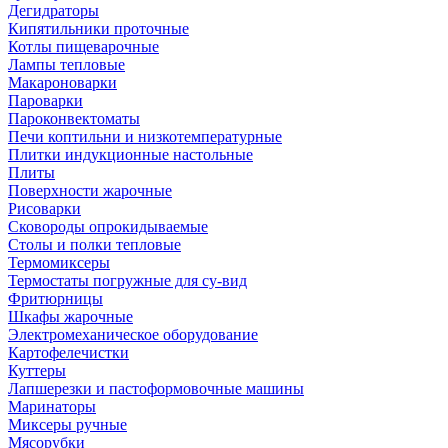
Дегидраторы
Кипятильники проточные
Котлы пищеварочные
Лампы тепловые
Макароноварки
Пароварки
Пароконвектоматы
Печи коптильни и низкотемпературные
Плитки индукционные настольные
Плиты
Поверхности жарочные
Рисоварки
Сковороды опрокидываемые
Столы и полки тепловые
Термомиксеры
Термостаты погружные для су-вид
Фритюрницы
Шкафы жарочные
Электромеханическое оборудование
Картофелечистки
Куттеры
Лапшерезки и пастоформовочные машины
Маринаторы
Миксеры ручные
Мясорубки