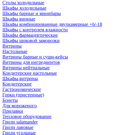
Столы холодильные
Шкафы холодильные
Шкафы барные и минибары
Шкафы винные
Шкафы комбинированные двухкамерные +6/-18
Шкафы с контролем влажности
Шкафы фармацевтические
Шкафы шоковой заморозки
Витрины
Настольные
Витрины барные и суши-кейсы
Витрины для ингредиентов
Витрины нейтральные
Кондитерские настольные
Шкафы-витрины
Кондитерские
Гастрономические
Горки (пристенные)
Бонеты
Для мороженого
Прилавки
Тепловое оборудование
Грили salamander
Грили лавовые
Грили угольные