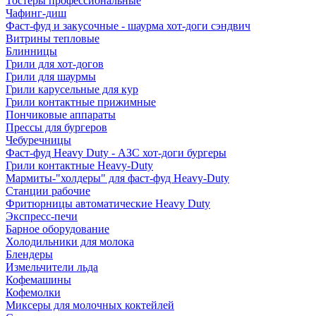
Тостеры профессиональные
Чафинг-диш
Фаст-фуд и закусочные - шаурма хот-доги сэндвич
Витрины тепловые
Блинницы
Грили для хот-догов
Грили для шаурмы
Грили карусельные для кур
Грили контактные прижимные
Пончиковые аппараты
Прессы для бургеров
Чебуречницы
Фаст-фуд Heavy Duty - АЗС хот-доги бургеры
Грили контактные Heavy-Duty
Мармиты-"холдеры" для фаст-фуд Heavy-Duty
Станции рабочие
Фритюрницы автоматические Heavy Duty
Экспресс-печи
Барное оборудование
Холодильники для молока
Блендеры
Измельчители льда
Кофемашины
Кофемолки
Миксеры для молочных коктейлей