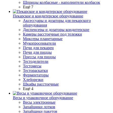
Шприцы колбасные - наполнители колбасок
Ещё 7
Пекарское и кондитерское оборудование
Аксессуары и дозаторы для пекарского
оборудования
Диспенсеры и дозаторы кондитерские
Камеры расстоечные под тележки
Миксеры планетарные
Мукопросеиватели
Печи для пекарен
Печи для пиццы
Прессы для пиццы
Тестоделители
Тестомесы
Тестораскатки
Ферментаторы
Хлеборезки
Шкафы расстоечные
Ещё 4
Весы и упаковочное оборудование
Весы электронные
Запайщики лотков
Запайщики пакетов