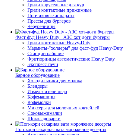
Грили карусельные для кур
Грили контактные прижимные
Пончиковые аппараты
Прессы для бургеров
Чебуречницы
Фаст-фуд Heavy Duty - АЗС хот-доги бургеры
Грили контактные Heavy-Duty
Мармиты-"холдеры" для фаст-фуд Heavy-Duty
Станции рабочие
Фритюрницы автоматические Heavy Duty
Экспресс-печи
Барное оборудование
Холодильники для молока
Блендеры
Измельчители льда
Кофемашины
Кофемолки
Миксеры для молочных коктейлей
Соковыжималки
Шоколадоварки
Поп-корн сахарная вата мороженое десерты
Аппараты для поп-корна