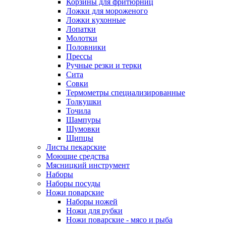
Корзины для фритюрниц
Ложки для мороженого
Ложки кухонные
Лопатки
Молотки
Половники
Прессы
Ручные резки и терки
Сита
Совки
Термометры специализированные
Толкушки
Точила
Шампуры
Шумовки
Щипцы
Листы пекарские
Моющие средства
Мясницкий инструмент
Наборы
Наборы посуды
Ножи поварские
Наборы ножей
Ножи для рубки
Ножи поварские - мясо и рыба