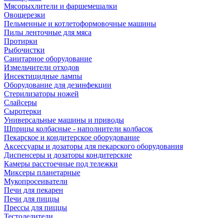
Мясорыхлители и фаршемешалки
Овощерезки
Пельменные и котлетоформовочные машины
Пилы ленточные для мяса
Протирки
Рыбочистки
Санитарное оборудование
Измельчители отходов
Инсектицидные лампы
Оборудование для дезинфекции
Стерилизаторы ножей
Слайсеры
Сыротерки
Универсальные машины и приводы
Шприцы колбасные - наполнители колбасок
Пекарское и кондитерское оборудование
Аксессуары и дозаторы для пекарского оборудования
Диспенсеры и дозаторы кондитерские
Камеры расстоечные под тележки
Миксеры планетарные
Мукопросеиватели
Печи для пекарен
Печи для пиццы
Прессы для пиццы
Тестоделители