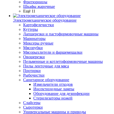
Фритюрницы
Шкафы жарочные
Ещё 11
Электромеханическое оборудование
Картофелечистки
Куттеры
Лапшерезки и пастоформовочные машины
Маринаторы
Миксеры ручные
Мясорубки
Мясорыхлители и фаршемешалки
Овощерезки
Пельменные и котлетоформовочные машины
Пилы ленточные для мяса
Протирки
Рыбочистки
Санитарное оборудование
Измельчители отходов
Инсектицидные лампы
Оборудование для дезинфекции
Стерилизаторы ножей
Слайсеры
Сыротерки
Универсальные машины и приводы