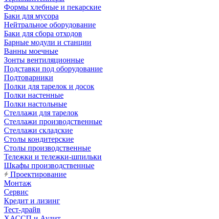
Формы хлебные и пекарские
Баки для мусора
Нейтральное оборудование
Баки для сбора отходов
Барные модули и станции
Ванны моечные
Зонты вентиляционные
Подставки под оборудование
Подтоварники
Полки для тарелок и досок
Полки настенные
Полки настольные
Стеллажи для тарелок
Стеллажи производственные
Стеллажи складские
Столы кондитерские
Столы производственные
Тележки и тележки-шпильки
Шкафы производственные
Проектирование
Монтаж
Сервис
Кредит и лизинг
Тест-драйв
ХАССП и Аудит