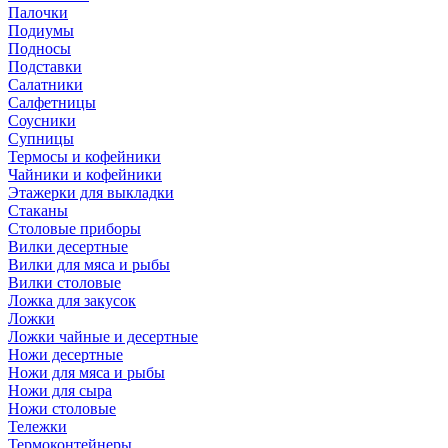
Палочки
Подиумы
Подносы
Подставки
Салатники
Салфетницы
Соусники
Супницы
Термосы и кофейники
Чайники и кофейники
Этажерки для выкладки
Стаканы
Столовые приборы
Вилки десертные
Вилки для мяса и рыбы
Вилки столовые
Ложка для закусок
Ложки
Ложки чайные и десертные
Ножи десертные
Ножи для мяса и рыбы
Ножи для сыра
Ножи столовые
Тележки
Термоконтейнеры