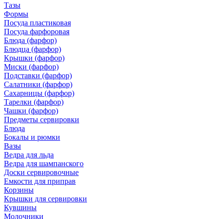
Тазы
Формы
Посуда пластиковая
Посуда фарфоровая
Блюда (фарфор)
Блюдца (фарфор)
Крышки (фарфор)
Миски (фарфор)
Подставки (фарфор)
Салатники (фарфор)
Сахарницы (фарфор)
Тарелки (фарфор)
Чашки (фарфор)
Предметы сервировки
Блюда
Бокалы и рюмки
Вазы
Ведра для льда
Ведра для шампанского
Доски сервировочные
Емкости для приправ
Корзины
Крышки для сервировки
Кувшины
Молочники