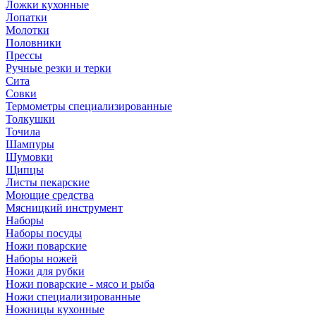
Ложки кухонные
Лопатки
Молотки
Половники
Прессы
Ручные резки и терки
Сита
Совки
Термометры специализированные
Толкушки
Точила
Шампуры
Шумовки
Щипцы
Листы пекарские
Моющие средства
Мясницкий инструмент
Наборы
Наборы посуды
Ножи поварские
Наборы ножей
Ножи для рубки
Ножи поварские - мясо и рыба
Ножи специализированные
Ножницы кухонные