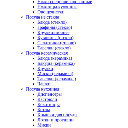
Ножи специализированные
Ножницы кухонные
Овощечистки
Посуда из стекла
Блюда (стекло)
Графины (стекло)
Кружки пивные
Кувшины (стекло)
Салатники (стекло)
Тарелки (стекло)
Посуда керамическая
Блюда (керамика)
Блюдца (керамика)
Кружки
Миски (керамика)
Тарелки (керамика)
Чашки
Посуда кухонная
Диспенсеры
Кастрюли
Кокотницы
Котлы
Крышки для посуды
Лотки и противни
Миски