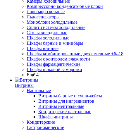
Камеры холодильные
Компрессорно-конденсаторные блоки
Лари морозильные
Льдогенераторы
Моноблоки холодильные
Сплит-системы холодильные
Столы холодильные
Шкафы холодильные
Шкафы барные и минибары
Шкафы винные
Шкафы комбинированные двухкамерные +6/-18
Шкафы с контролем влажности
Шкафы фармацевтические
Шкафы шоковой заморозки
Ещё 4
Витрины
Настольные
Витрины барные и суши-кейсы
Витрины для ингредиентов
Витрины нейтральные
Кондитерские настольные
Шкафы-витрины
Кондитерские
Гастрономические