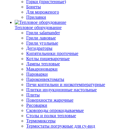
Горки (пристенные)
Бонеты
Для мороженого
Прилавки
Тепловое оборудование
Грили salamander
Грили лавовые
Грили угольные
Дегидраторы
Кипятильники проточные
Котлы пищеварочные
Лампы тепловые
Макароноварки
Пароварки
Пароконвектоматы
Печи коптильни и низкотемпературные
Плитки индукционные настольные
Плиты
Поверхности жарочные
Рисоварки
Сковороды опрокидываемые
Столы и полки тепловые
Термомиксеры
Термостаты погружные для су-вид