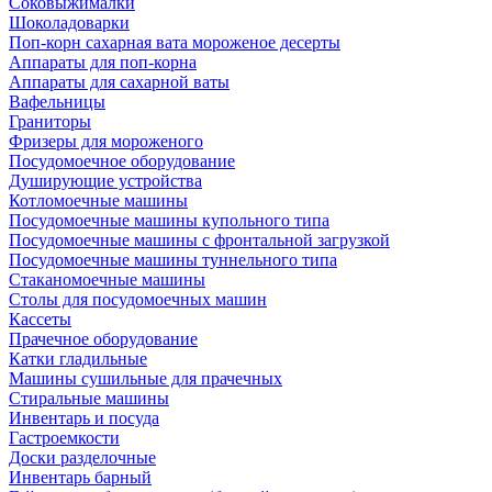
Соковыжималки
Шоколадоварки
Поп-корн сахарная вата мороженое десерты
Аппараты для поп-корна
Аппараты для сахарной ваты
Вафельницы
Граниторы
Фризеры для мороженого
Посудомоечное оборудование
Душирующие устройства
Котломоечные машины
Посудомоечные машины купольного типа
Посудомоечные машины с фронтальной загрузкой
Посудомоечные машины туннельного типа
Стаканомоечные машины
Столы для посудомоечных машин
Кассеты
Прачечное оборудование
Катки гладильные
Машины сушильные для прачечных
Стиральные машины
Инвентарь и посуда
Гастроемкости
Доски разделочные
Инвентарь барный