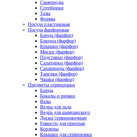
Сковороды
Сотейники
Тазы
Формы
Посуда пластиковая
Посуда фарфоровая
Блюда (фарфор)
Блюдца (фарфор)
Крышки (фарфор)
Миски (фарфор)
Подставки (фарфор)
Салатники (фарфор)
Сахарницы (фарфор)
Тарелки (фарфор)
Чашки (фарфор)
Предметы сервировки
Блюда
Бокалы и рюмки
Вазы
Ведра для льда
Ведра для шампанского
Доски сервировочные
Емкости для приправ
Корзины
Крышки для сервировки