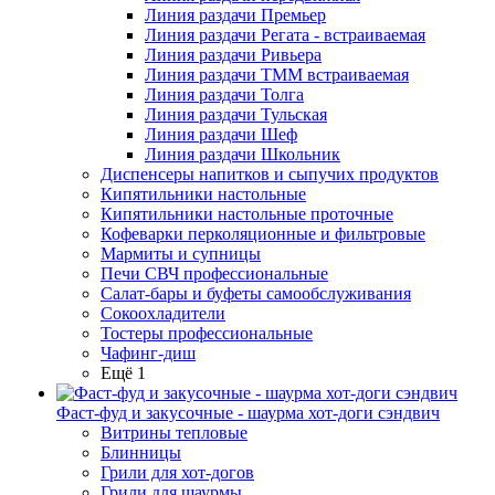
Линия раздачи Премьер
Линия раздачи Регата - встраиваемая
Линия раздачи Ривьера
Линия раздачи ТММ встраиваемая
Линия раздачи Толга
Линия раздачи Тульская
Линия раздачи Шеф
Линия раздачи Школьник
Диспенсеры напитков и сыпучих продуктов
Кипятильники настольные
Кипятильники настольные проточные
Кофеварки перколяционные и фильтровые
Мармиты и супницы
Печи СВЧ профессиональные
Салат-бары и буфеты самообслуживания
Сокоохладители
Тостеры профессиональные
Чафинг-диш
Ещё 1
Фаст-фуд и закусочные - шаурма хот-доги сэндвич
Витрины тепловые
Блинницы
Грили для хот-догов
Грили для шаурмы