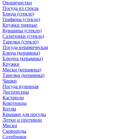
Овощечистки
Посуда из стекла
Блюда (стекло)
Графины (стекло)
Кружки пивные
Кувшины (стекло)
Салатники (стекло)
Тарелки (стекло)
Посуда керамическая
Блюда (керамика)
Блюдца (керамика)
Кружки
Миски (керамика)
Тарелки (керамика)
Чашки
Посуда кухонная
Диспенсеры
Кастрюли
Кокотницы
Котлы
Крышки для посуды
Лотки и противни
Миски
Сковороды
Сотейники