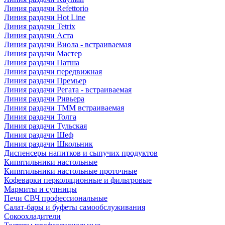
Линия раздачи Refettorio
Линия раздачи Hot Line
Линия раздачи Tetrix
Линия раздачи Аста
Линия раздачи Виола - встраиваемая
Линия раздачи Мастер
Линия раздачи Патша
Линия раздачи передвижная
Линия раздачи Премьер
Линия раздачи Регата - встраиваемая
Линия раздачи Ривьера
Линия раздачи ТММ встраиваемая
Линия раздачи Толга
Линия раздачи Тульская
Линия раздачи Шеф
Линия раздачи Школьник
Диспенсеры напитков и сыпучих продуктов
Кипятильники настольные
Кипятильники настольные проточные
Кофеварки перколяционные и фильтровые
Мармиты и супницы
Печи СВЧ профессиональные
Салат-бары и буфеты самообслуживания
Сокоохладители