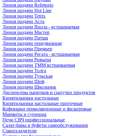
Линия раздачи Refettorio
Линия раздачи Hot Line
Линия раздачи Tetrix
Линия раздачи Аста
Линия раздачи Виола - встраиваемая
Линия раздачи Мастер
Линия раздачи Патша
Линия раздачи передвижная
Линия раздачи Премьер
Линия раздачи Регата - встраиваемая
Линия раздачи Ривьера
Линия раздачи ТММ встраиваемая
Линия раздачи Толга
Линия раздачи Тульская
Линия раздачи Шеф
Линия раздачи Школьник
Диспенсеры напитков и сыпучих продуктов
Кипятильники настольные
Кипятильники настольные проточные
Кофеварки перколяционные и фильтровые
Мармиты и супницы
Печи СВЧ профессиональные
Салат-бары и буфеты самообслуживания
Сокоохладители