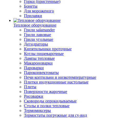
Горки (пристенные)
Бонеты
Для мороженого
Прилавки
Тепловое оборудование
Грили salamander
Грили лавовые
Грили угольные
Дегидраторы
Кипятильники проточные
Котлы пищеварочные
Лампы тепловые
Макароноварки
Пароварки
Пароконвектоматы
Печи коптильни и низкотемпературные
Плитки индукционные настольные
Плиты
Поверхности жарочные
Рисоварки
Сковороды опрокидываемые
Столы и полки тепловые
Термомиксеры
Термостаты погружные для су-вид