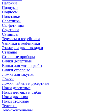
Палочки
Подиумы
Подносы
Подставки
Салатники
Салфетницы
Соусники
Супницы
Термосы и кофейники
Чайники и кофейники
Этажерки для выкладки
Стаканы
Столовые приборы
Вилки десертные
Вилки для мяса и рыбы
Вилки столовые
Ложка для закусок
Ложки
Ложки чайные и десертные
Ножи десертные
Ножи для мяса и рыбы
Ножи для сыра
Ножи столовые
Тележки
Термоконтейнеры