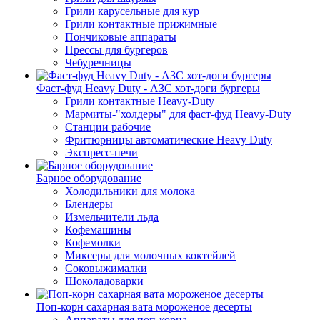
Грили карусельные для кур
Грили контактные прижимные
Пончиковые аппараты
Прессы для бургеров
Чебуречницы
Фаст-фуд Heavy Duty - АЗС хот-доги бургеры
Грили контактные Heavy-Duty
Мармиты-"холдеры" для фаст-фуд Heavy-Duty
Станции рабочие
Фритюрницы автоматические Heavy Duty
Экспресс-печи
Барное оборудование
Холодильники для молока
Блендеры
Измельчители льда
Кофемашины
Кофемолки
Миксеры для молочных коктейлей
Соковыжималки
Шоколадоварки
Поп-корн сахарная вата мороженое десерты
Аппараты для поп-корна