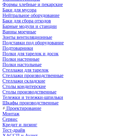
Формы хлебные и пекарские
Баки для мусора
Нейтральное оборудование
Баки для сбора отходов
Барные модули и станции
Ванны моечные
Зонты вентиляционные
Подставки под оборудование
Подтоварники
Полки для тарелок и досок
Полки настенные
Полки настольные
Стеллажи для тарелок
Стеллажи производственные
Стеллажи складские
Столы кондитерские
Столы производственные
Тележки и тележки-шпильки
Шкафы производственные
Проектирование
Монтаж
Сервис
Кредит и лизинг
Тест-драйв
ХАССП и Аудит