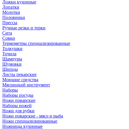
Ложки кухонные
Лопатки
Молотки
Половники
Прессы
Ручные резки и терки
Сита
Совки
Термометры специализированные
Толкушки
Точила
Шампуры
Шумовки
Щипцы
Листы пекарские
Моющие средства
Мясницкий инструмент
Наборы
Наборы посуды
Ножи поварские
Наборы ножей
Ножи для рубки
Ножи поварские - мясо и рыба
Ножи специализированные
Ножницы кухонные