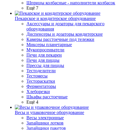
Шприцы колбасные - наполнители колбасок
Ещё 7
Пекарское и кондитерское оборудование
Аксессуары и дозаторы для пекарского
оборудования
Диспенсеры и дозаторы кондитерские
Камеры расстоечные под тележки
Миксеры планетарные
Мукопросеиватели
Печи для пекарен
Печи для пиццы
Прессы для пиццы
Тестоделители
Тестомесы
Тестораскатки
Ферментаторы
Хлеборезки
Шкафы расстоечные
Ещё 4
Весы и упаковочное оборудование
Весы электронные
Запайщики лотков
Запайщики пакетов