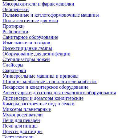
Мясорыхлители и фаршемешалки
Овощерезки
Пельменные и котлетоформовочные машины
Пилы ленточные для мяса
Протирки
Рыбочистки
Санитарное оборудование
Измельчители отходов
Инсектицидные лампы
Оборудование для дезинфекции
Стерилизаторы ножей
Слайсеры
Сыротерки
Универсальные машины и приводы
Шприцы колбасные - наполнители колбасок
Пекарское и кондитерское оборудование
Аксессуары и дозаторы для пекарского оборудования
Диспенсеры и дозаторы кондитерские
Камеры расстоечные под тележки
Миксеры планетарные
Мукопросеиватели
Печи для пекарен
Печи для пиццы
Прессы для пиццы
Тестоделители