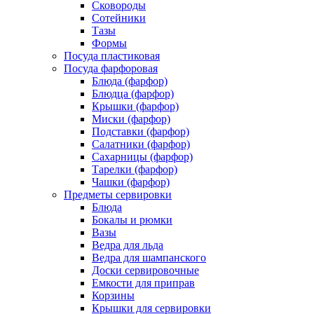
Сковороды
Сотейники
Тазы
Формы
Посуда пластиковая
Посуда фарфоровая
Блюда (фарфор)
Блюдца (фарфор)
Крышки (фарфор)
Миски (фарфор)
Подставки (фарфор)
Салатники (фарфор)
Сахарницы (фарфор)
Тарелки (фарфор)
Чашки (фарфор)
Предметы сервировки
Блюда
Бокалы и рюмки
Вазы
Ведра для льда
Ведра для шампанского
Доски сервировочные
Емкости для приправ
Корзины
Крышки для сервировки