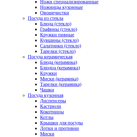
Ножи специализированные
Ножницы кухонные
Овощечистки
Посуда из стекла
Блюда (стекло)
Графины (стекло)
Кружки пивные
Кувшины (стекло)
Салатники (стекло)
Тарелки (стекло)
Посуда керамическая
Блюда (керамика)
Блюдца (керамика)
Кружки
Миски (керамика)
Тарелки (керамика)
Чашки
Посуда кухонная
Диспенсеры
Кастрюли
Кокотницы
Котлы
Крышки для посуды
Лотки и противни
Миски