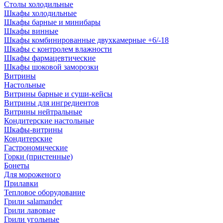
Столы холодильные
Шкафы холодильные
Шкафы барные и минибары
Шкафы винные
Шкафы комбинированные двухкамерные +6/-18
Шкафы с контролем влажности
Шкафы фармацевтические
Шкафы шоковой заморозки
Витрины
Настольные
Витрины барные и суши-кейсы
Витрины для ингредиентов
Витрины нейтральные
Кондитерские настольные
Шкафы-витрины
Кондитерские
Гастрономические
Горки (пристенные)
Бонеты
Для мороженого
Прилавки
Тепловое оборудование
Грили salamander
Грили лавовые
Грили угольные