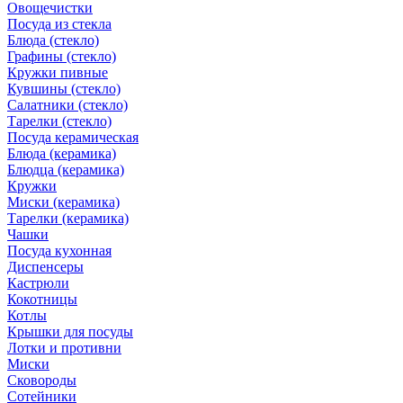
Овощечистки
Посуда из стекла
Блюда (стекло)
Графины (стекло)
Кружки пивные
Кувшины (стекло)
Салатники (стекло)
Тарелки (стекло)
Посуда керамическая
Блюда (керамика)
Блюдца (керамика)
Кружки
Миски (керамика)
Тарелки (керамика)
Чашки
Посуда кухонная
Диспенсеры
Кастрюли
Кокотницы
Котлы
Крышки для посуды
Лотки и противни
Миски
Сковороды
Сотейники