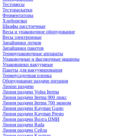
Тестомесы
Тестораскатки
Ферментаторы
Хлеборезки
Шкафы расстоечные
Весы и упаковочное оборудование
Весы электронные
Запайщики лотков
Запайщики пакетов
Термоупаковочные аппараты
Упаковочные и фасовочные машины
Упаковщики вакуумные
Пакеты для вакуумирования
Термоусадочная пленка
Оборудование раздачи питания
Линии раздачи
Линия раздачи Volga Iterma
Линия раздачи Iterma 900 люкс
Линия раздачи Iterma 700 эконом
Линия раздачи Kayman Gusto
Линия раздачи Kayman Presto
Линия раздачи Волга ЦМИ
Линия раздачи Rada
Линия раздачи Сейла
Линия раздачи Kayman