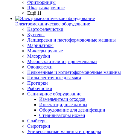
Фритюрницы
Шкафы жарочные
Ещё 11
Электромеханическое оборудование
Картофелечистки
Куттеры
Лапшерезки и пастоформовочные машины
Маринаторы
Миксеры ручные
Мясорубки
Мясорыхлители и фаршемешалки
Овощерезки
Пельменные и котлетоформовочные машины
Пилы ленточные для мяса
Протирки
Рыбочистки
Санитарное оборудование
Измельчители отходов
Инсектицидные лампы
Оборудование для дезинфекции
Стерилизаторы ножей
Слайсеры
Сыротерки
Универсальные машины и приводы