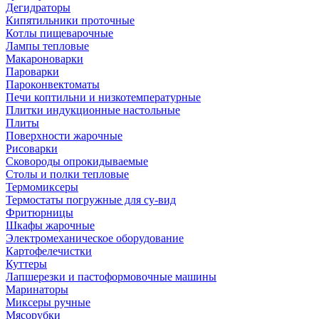
Дегидраторы
Кипятильники проточные
Котлы пищеварочные
Лампы тепловые
Макароноварки
Пароварки
Пароконвектоматы
Печи коптильни и низкотемпературные
Плитки индукционные настольные
Плиты
Поверхности жарочные
Рисоварки
Сковороды опрокидываемые
Столы и полки тепловые
Термомиксеры
Термостаты погружные для су-вид
Фритюрницы
Шкафы жарочные
Электромеханическое оборудование
Картофелечистки
Куттеры
Лапшерезки и пастоформовочные машины
Маринаторы
Миксеры ручные
Мясорубки