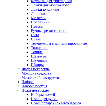
Корзины для фритюрниц
Ложки для мороженого
Ложки кухонные
Лопатки
Молотки
Половники
Прессы
Ручные резки и терки
Сита
Совки
Термометры специализированные
Толкушки
Точила
Шампуры
Шумовки
Щипцы
Листы пекарские
Моющие средства
Мясницкий инструмент
Наборы
Наборы посуды
Ножи поварские
Наборы ножей
Ножи для рубки
Ножи поварские - мясо и рыба