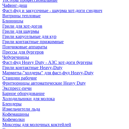
Тостеры профессиональные
Чафинг-диш
Фаст-фуд и закусочные - шаурма хот-доги сэндвич
Витрины тепловые
Блинницы
Грили для хот-догов
Грили для шаурмы
Грили карусельные для кур
Грили контактные прижимные
Пончиковые аппараты
Прессы для бургеров
Чебуречницы
Фаст-фуд Heavy Duty - АЗС хот-доги бургеры
Грили контактные Heavy-Duty
Мармиты-"холдеры" для фаст-фуд Heavy-Duty
Станции рабочие
Фритюрницы автоматические Heavy Duty
Экспресс-печи
Барное оборудование
Холодильники для молока
Блендеры
Измельчители льда
Кофемашины
Кофемолки
Миксеры для молочных коктейлей