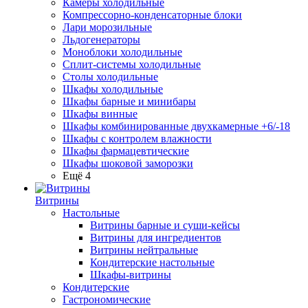
Камеры холодильные
Компрессорно-конденсаторные блоки
Лари морозильные
Льдогенераторы
Моноблоки холодильные
Сплит-системы холодильные
Столы холодильные
Шкафы холодильные
Шкафы барные и минибары
Шкафы винные
Шкафы комбинированные двухкамерные +6/-18
Шкафы с контролем влажности
Шкафы фармацевтические
Шкафы шоковой заморозки
Ещё 4
Витрины
Настольные
Витрины барные и суши-кейсы
Витрины для ингредиентов
Витрины нейтральные
Кондитерские настольные
Шкафы-витрины
Кондитерские
Гастрономические