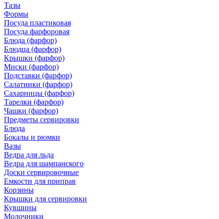
Тазы
Формы
Посуда пластиковая
Посуда фарфоровая
Блюда (фарфор)
Блюдца (фарфор)
Крышки (фарфор)
Миски (фарфор)
Подставки (фарфор)
Салатники (фарфор)
Сахарницы (фарфор)
Тарелки (фарфор)
Чашки (фарфор)
Предметы сервировки
Блюда
Бокалы и рюмки
Вазы
Ведра для льда
Ведра для шампанского
Доски сервировочные
Емкости для приправ
Корзины
Крышки для сервировки
Кувшины
Молочники