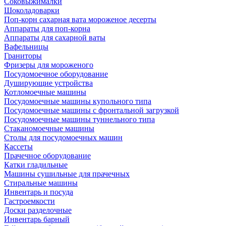
Соковыжималки
Шоколадоварки
Поп-корн сахарная вата мороженое десерты
Аппараты для поп-корна
Аппараты для сахарной ваты
Вафельницы
Граниторы
Фризеры для мороженого
Посудомоечное оборудование
Душирующие устройства
Котломоечные машины
Посудомоечные машины купольного типа
Посудомоечные машины с фронтальной загрузкой
Посудомоечные машины туннельного типа
Стаканомоечные машины
Столы для посудомоечных машин
Кассеты
Прачечное оборудование
Катки гладильные
Машины сушильные для прачечных
Стиральные машины
Инвентарь и посуда
Гастроемкости
Доски разделочные
Инвентарь барный