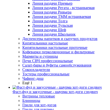
Линия раздачи Премьер
Линия раздачи Регата - встраиваемая
Линия раздачи Ривьера
Линия раздачи ТММ встраиваемая
Линия раздачи Толга
Линия раздачи Тульская
Линия раздачи Шеф
Линия раздачи Школьник
Диспенсеры напитков и сыпучих продуктов
Кипятильники настольные
Кипятильники настольные проточные
Кофеварки перколяционные и фильтровые
Мармиты и супницы
Печи СВЧ профессиональные
Салат-бары и буфеты самообслуживания
Сокоохладители
Тостеры профессиональные
Чафинг-диш
Ещё 1
Фаст-фуд и закусочные - шаурма хот-доги сэндвич
Витрины тепловые
Блинницы
Грили для хот-догов
Грили для шаурмы