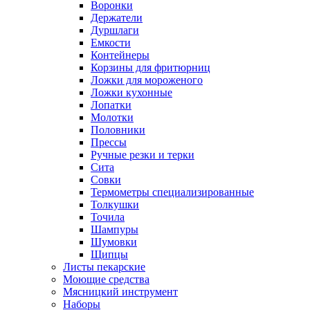
Воронки
Держатели
Дуршлаги
Емкости
Контейнеры
Корзины для фритюрниц
Ложки для мороженого
Ложки кухонные
Лопатки
Молотки
Половники
Прессы
Ручные резки и терки
Сита
Совки
Термометры специализированные
Толкушки
Точила
Шампуры
Шумовки
Щипцы
Листы пекарские
Моющие средства
Мясницкий инструмент
Наборы