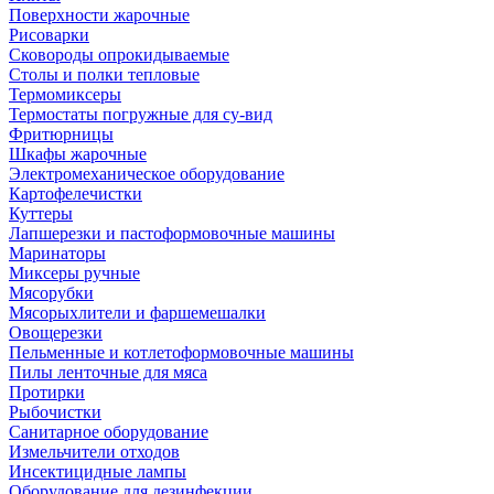
Поверхности жарочные
Рисоварки
Сковороды опрокидываемые
Столы и полки тепловые
Термомиксеры
Термостаты погружные для су-вид
Фритюрницы
Шкафы жарочные
Электромеханическое оборудование
Картофелечистки
Куттеры
Лапшерезки и пастоформовочные машины
Маринаторы
Миксеры ручные
Мясорубки
Мясорыхлители и фаршемешалки
Овощерезки
Пельменные и котлетоформовочные машины
Пилы ленточные для мяса
Протирки
Рыбочистки
Санитарное оборудование
Измельчители отходов
Инсектицидные лампы
Оборудование для дезинфекции