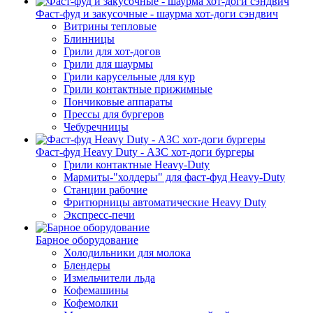
Фаст-фуд и закусочные - шаурма хот-доги сэндвич
Витрины тепловые
Блинницы
Грили для хот-догов
Грили для шаурмы
Грили карусельные для кур
Грили контактные прижимные
Пончиковые аппараты
Прессы для бургеров
Чебуречницы
Фаст-фуд Heavy Duty - АЗС хот-доги бургеры
Грили контактные Heavy-Duty
Мармиты-"холдеры" для фаст-фуд Heavy-Duty
Станции рабочие
Фритюрницы автоматические Heavy Duty
Экспресс-печи
Барное оборудование
Холодильники для молока
Блендеры
Измельчители льда
Кофемашины
Кофемолки