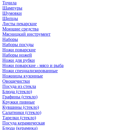
Точила
Шампуры
Шумовки
Щипцы
Листы пекарские
Моющие средства
Мясницкий инструмент
Наборы
Наборы посуды
Ножи поварские
Наборы ножей
Ножи для рубки
Ножи поварские - мясо и рыба
Ножи специализированные
Ножницы кухонные
Овощечистки
Посуда из стекла
Блюда (стекло)
Графины (стекло)
Кружки пивные
Кувшины (стекло)
Салатники (стекло)
Тарелки (стекло)
Посуда керамическая
Блюда (керамика)