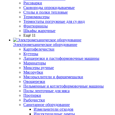
Рисоварки
Сковороды опрокидываемые
Столы и полки тепловые
Термомиксеры
Термостаты погружные для су-вид
Фритюрницы
Шкафы жарочные
Ещё 11
Электромеханическое оборудование
Картофелечистки
Куттеры
Лапшерезки и пастоформовочные машины
Маринаторы
Миксеры ручные
Мясорубки
Мясорыхлители и фаршемешалки
Овощерезки
Пельменные и котлетоформовочные машины
Пилы ленточные для мяса
Протирки
Рыбочистки
Санитарное оборудование
Измельчители отходов
Инсектицидные лампы