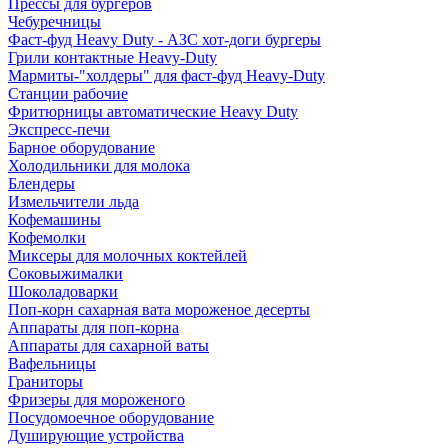
Прессы для бургеров
Чебуречницы
Фаст-фуд Heavy Duty - АЗС хот-доги бургеры
Грили контактные Heavy-Duty
Мармиты-"холдеры" для фаст-фуд Heavy-Duty
Станции рабочие
Фритюрницы автоматические Heavy Duty
Экспресс-печи
Барное оборудование
Холодильники для молока
Блендеры
Измельчители льда
Кофемашины
Кофемолки
Миксеры для молочных коктейлей
Соковыжималки
Шоколадоварки
Поп-корн сахарная вата мороженое десерты
Аппараты для поп-корна
Аппараты для сахарной ваты
Вафельницы
Граниторы
Фризеры для мороженого
Посудомоечное оборудование
Душирующие устройства