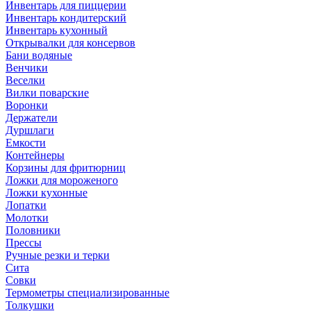
Инвентарь для пиццерии
Инвентарь кондитерский
Инвентарь кухонный
Открывалки для консервов
Бани водяные
Венчики
Веселки
Вилки поварские
Воронки
Держатели
Дуршлаги
Емкости
Контейнеры
Корзины для фритюрниц
Ложки для мороженого
Ложки кухонные
Лопатки
Молотки
Половники
Прессы
Ручные резки и терки
Сита
Совки
Термометры специализированные
Толкушки