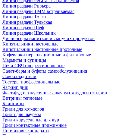
Линия раздачи Регата - встраиваемая
Линия раздачи Ривьера
Линия раздачи ТММ встраиваемая
Линия раздачи Толга
Линия раздачи Тульская
Линия раздачи Шеф
Линия раздачи Школьник
Диспенсеры напитков и сыпучих продуктов
Кипятильники настольные
Кипятильники настольные проточные
Кофеварки перколяционные и фильтровые
Мармиты и супницы
Печи СВЧ профессиональные
Салат-бары и буфеты самообслуживания
Сокоохладители
Тостеры профессиональные
Чафинг-диш
Фаст-фуд и закусочные - шаурма хот-доги сэндвич
Витрины тепловые
Блинницы
Грили для хот-догов
Грили для шаурмы
Грили карусельные для кур
Грили контактные прижимные
Пончиковые аппараты