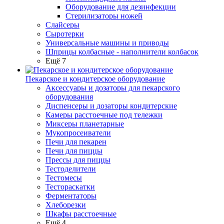
Оборудование для дезинфекции
Стерилизаторы ножей
Слайсеры
Сыротерки
Универсальные машины и приводы
Шприцы колбасные - наполнители колбасок
Ещё 7
Пекарское и кондитерское оборудование
Аксессуары и дозаторы для пекарского
оборудования
Диспенсеры и дозаторы кондитерские
Камеры расстоечные под тележки
Миксеры планетарные
Мукопросеиватели
Печи для пекарен
Печи для пиццы
Прессы для пиццы
Тестоделители
Тестомесы
Тестораскатки
Ферментаторы
Хлеборезки
Шкафы расстоечные
Ещё 4