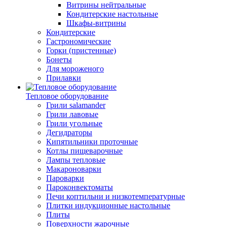
Витрины нейтральные
Кондитерские настольные
Шкафы-витрины
Кондитерские
Гастрономические
Горки (пристенные)
Бонеты
Для мороженого
Прилавки
Тепловое оборудование
Грили salamander
Грили лавовые
Грили угольные
Дегидраторы
Кипятильники проточные
Котлы пищеварочные
Лампы тепловые
Макароноварки
Пароварки
Пароконвектоматы
Печи коптильни и низкотемпературные
Плитки индукционные настольные
Плиты
Поверхности жарочные