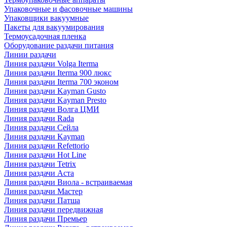
Упаковочные и фасовочные машины
Упаковщики вакуумные
Пакеты для вакуумирования
Термоусадочная пленка
Оборудование раздачи питания
Линии раздачи
Линия раздачи Volga Iterma
Линия раздачи Iterma 900 люкс
Линия раздачи Iterma 700 эконом
Линия раздачи Kayman Gusto
Линия раздачи Kayman Presto
Линия раздачи Волга ЦМИ
Линия раздачи Rada
Линия раздачи Сейла
Линия раздачи Kayman
Линия раздачи Refettorio
Линия раздачи Hot Line
Линия раздачи Tetrix
Линия раздачи Аста
Линия раздачи Виола - встраиваемая
Линия раздачи Мастер
Линия раздачи Патша
Линия раздачи передвижная
Линия раздачи Премьер