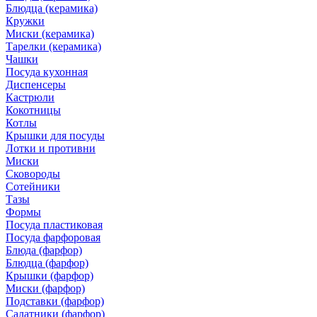
Блюдца (керамика)
Кружки
Миски (керамика)
Тарелки (керамика)
Чашки
Посуда кухонная
Диспенсеры
Кастрюли
Кокотницы
Котлы
Крышки для посуды
Лотки и противни
Миски
Сковороды
Сотейники
Тазы
Формы
Посуда пластиковая
Посуда фарфоровая
Блюда (фарфор)
Блюдца (фарфор)
Крышки (фарфор)
Миски (фарфор)
Подставки (фарфор)
Салатники (фарфор)