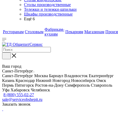
Столы производственные
Тележки и тележки-шпильки
Шкафы производственные
Ещё 6
Фабрикам-
Ресторанам
Столовым
Пекарням
Магазинам
Произ
кухням
Ваш город
Санкт-Петербург
Санкт-Петербург
Москва
Барнаул
Владивосток
Екатеринбург
Казань
Краснодар
Нижний Новгород
Новосибирск
Омск
Пермь
Пятигорск
Ростов-на-Дону
Симферополь
Ставрополь
Уфа
Хабаровск
Челябинск
8 (800) 555-02-27
sale@serviceobshepit.ru
Заказать звонок