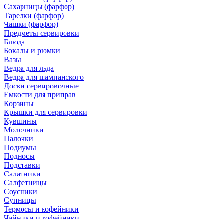
Сахарницы (фарфор)
Тарелки (фарфор)
Чашки (фарфор)
Предметы сервировки
Блюда
Бокалы и рюмки
Вазы
Ведра для льда
Ведра для шампанского
Доски сервировочные
Емкости для приправ
Корзины
Крышки для сервировки
Кувшины
Молочники
Палочки
Подиумы
Подносы
Подставки
Салатники
Салфетницы
Соусники
Супницы
Термосы и кофейники
Чайники и кофейники