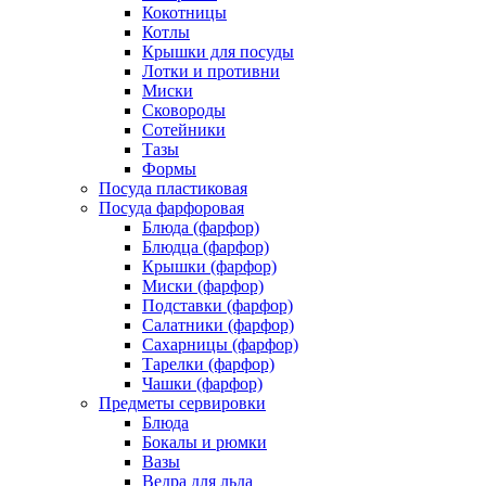
Кокотницы
Котлы
Крышки для посуды
Лотки и противни
Миски
Сковороды
Сотейники
Тазы
Формы
Посуда пластиковая
Посуда фарфоровая
Блюда (фарфор)
Блюдца (фарфор)
Крышки (фарфор)
Миски (фарфор)
Подставки (фарфор)
Салатники (фарфор)
Сахарницы (фарфор)
Тарелки (фарфор)
Чашки (фарфор)
Предметы сервировки
Блюда
Бокалы и рюмки
Вазы
Ведра для льда