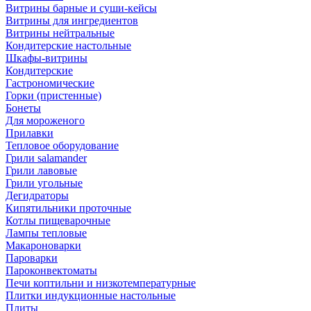
Витрины барные и суши-кейсы
Витрины для ингредиентов
Витрины нейтральные
Кондитерские настольные
Шкафы-витрины
Кондитерские
Гастрономические
Горки (пристенные)
Бонеты
Для мороженого
Прилавки
Тепловое оборудование
Грили salamander
Грили лавовые
Грили угольные
Дегидраторы
Кипятильники проточные
Котлы пищеварочные
Лампы тепловые
Макароноварки
Пароварки
Пароконвектоматы
Печи коптильни и низкотемпературные
Плитки индукционные настольные
Плиты