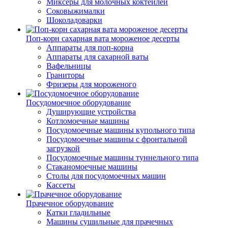
Миксеры для молочных коктейлей
Соковыжималки
Шоколадоварки
Поп-корн сахарная вата мороженое десерты
Аппараты для поп-корна
Аппараты для сахарной ваты
Вафельницы
Граниторы
Фризеры для мороженого
Посудомоечное оборудование
Душирующие устройства
Котломоечные машины
Посудомоечные машины купольного типа
Посудомоечные машины с фронтальной
загрузкой
Посудомоечные машины туннельного типа
Стаканомоечные машины
Столы для посудомоечных машин
Кассеты
Прачечное оборудование
Катки гладильные
Машины сушильные для прачечных