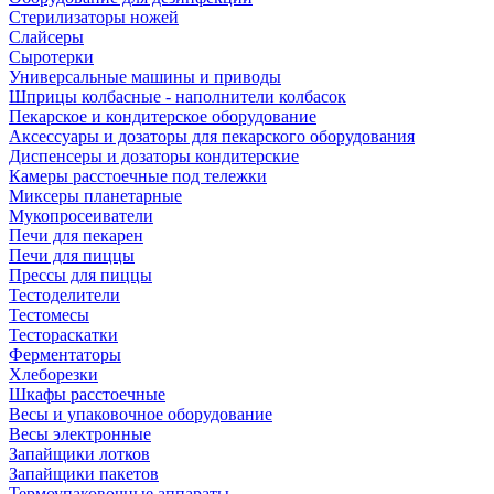
Стерилизаторы ножей
Слайсеры
Сыротерки
Универсальные машины и приводы
Шприцы колбасные - наполнители колбасок
Пекарское и кондитерское оборудование
Аксессуары и дозаторы для пекарского оборудования
Диспенсеры и дозаторы кондитерские
Камеры расстоечные под тележки
Миксеры планетарные
Мукопросеиватели
Печи для пекарен
Печи для пиццы
Прессы для пиццы
Тестоделители
Тестомесы
Тестораскатки
Ферментаторы
Хлеборезки
Шкафы расстоечные
Весы и упаковочное оборудование
Весы электронные
Запайщики лотков
Запайщики пакетов
Термоупаковочные аппараты