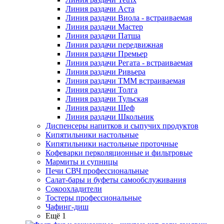
Линия раздачи Аста
Линия раздачи Виола - встраиваемая
Линия раздачи Мастер
Линия раздачи Патша
Линия раздачи передвижная
Линия раздачи Премьер
Линия раздачи Регата - встраиваемая
Линия раздачи Ривьера
Линия раздачи ТММ встраиваемая
Линия раздачи Толга
Линия раздачи Тульская
Линия раздачи Шеф
Линия раздачи Школьник
Диспенсеры напитков и сыпучих продуктов
Кипятильники настольные
Кипятильники настольные проточные
Кофеварки перколяционные и фильтровые
Мармиты и супницы
Печи СВЧ профессиональные
Салат-бары и буфеты самообслуживания
Сокоохладители
Тостеры профессиональные
Чафинг-диш
Ещё 1