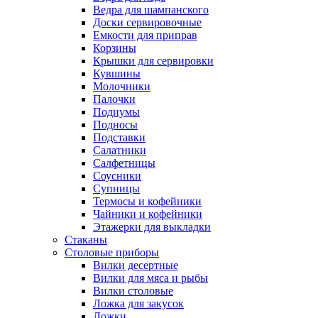
Ведра для шампанского
Доски сервировочные
Емкости для приправ
Корзины
Крышки для сервировки
Кувшины
Молочники
Палочки
Подиумы
Подносы
Подставки
Салатники
Салфетницы
Соусники
Супницы
Термосы и кофейники
Чайники и кофейники
Этажерки для выкладки
Стаканы
Столовые приборы
Вилки десертные
Вилки для мяса и рыбы
Вилки столовые
Ложка для закусок
Ложки