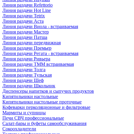
Линия раздачи Refettorio
Линия раздачи Hot Line
Линия раздачи Tetrix
Линия раздачи Аста
Линия раздачи Виола - встраиваемая
Линия раздачи Мастер
Линия раздачи Патша
Линия раздачи передвижная
Линия раздачи Премьер
Линия раздачи Регата - встраиваемая
Линия раздачи Ривьера
Линия раздачи ТММ встраиваемая
Линия раздачи Толга
Линия раздачи Тульская
Линия раздачи Шеф
Линия раздачи Школьник
Диспенсеры напитков и сыпучих продуктов
Кипятильники настольные
Кипятильники настольные проточные
Кофеварки перколяционные и фильтровые
Мармиты и супницы
Печи СВЧ профессиональные
Салат-бары и буфеты самообслуживания
Сокоохладители