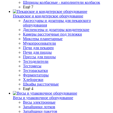
Шприцы колбасные - наполнители колбасок
Ещё 7
Пекарское и кондитерское оборудование
Аксессуары и дозаторы для пекарского
оборудования
Диспенсеры и дозаторы кондитерские
Камеры расстоечные под тележки
Миксеры планетарные
Мукопросеиватели
Печи для пекарен
Печи для пиццы
Прессы для пиццы
Тестоделители
Тестомесы
Тестораскатки
Ферментаторы
Хлеборезки
Шкафы расстоечные
Ещё 4
Весы и упаковочное оборудование
Весы электронные
Запайщики лотков
Запайщики пакетов