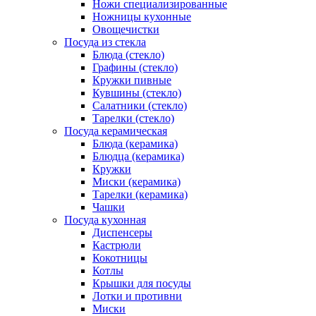
Ножи специализированные
Ножницы кухонные
Овощечистки
Посуда из стекла
Блюда (стекло)
Графины (стекло)
Кружки пивные
Кувшины (стекло)
Салатники (стекло)
Тарелки (стекло)
Посуда керамическая
Блюда (керамика)
Блюдца (керамика)
Кружки
Миски (керамика)
Тарелки (керамика)
Чашки
Посуда кухонная
Диспенсеры
Кастрюли
Кокотницы
Котлы
Крышки для посуды
Лотки и противни
Миски