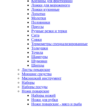
Корзины для фритюрниц
Ложки для мороженого
Ложки кухонные
Лопатки
Молотки
Половники
Прессы
Ручные резки и терки
Сита
Совки
Термометры специализированные
Толкушки
Точила
Шампуры
Шумовки
Щипцы
Листы пекарские
Моющие средства
Мясницкий инструмент
Наборы
Наборы посуды
Ножи поварские
Наборы ножей
Ножи для рубки
Ножи поварские - мясо и рыба