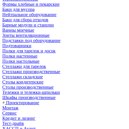
Формы хлебные и пекарские
Баки для мусора
Нейтральное оборудование
Баки для сбора отходов
Барные модули и станции
Ванны моечные
Зонты вентиляционные
Подставки под оборудование
Подтоварники
Полки для тарелок и досок
Полки настенные
Полки настольные
Стеллажи для тарелок
Стеллажи производственные
Стеллажи складские
Столы кондитерские
Столы производственные
Тележки и тележки-шпильки
Шкафы производственные
Проектирование
Монтаж
Сервис
Кредит и лизинг
Тест-драйв
ХАССП и Аудит