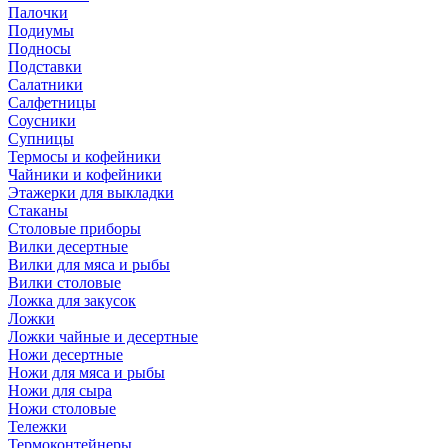
Палочки
Подиумы
Подносы
Подставки
Салатники
Салфетницы
Соусники
Супницы
Термосы и кофейники
Чайники и кофейники
Этажерки для выкладки
Стаканы
Столовые приборы
Вилки десертные
Вилки для мяса и рыбы
Вилки столовые
Ложка для закусок
Ложки
Ложки чайные и десертные
Ножи десертные
Ножи для мяса и рыбы
Ножи для сыра
Ножи столовые
Тележки
Термоконтейнеры