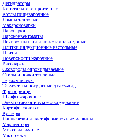
Дегидраторы
Кипятильники проточные
Котлы пищеварочные
Лампы тепловые
Макароноварки
Пароварки
Пароконвектоматы
Печи коптильни и низкотемпературные
Плитки индукционные настольные
Плиты
Поверхности жарочные
Рисоварки
Сковороды опрокидываемые
Столы и полки тепловые
Термомиксеры
Термостаты погружные для су-вид
Фритюрницы
Шкафы жарочные
Электромеханическое оборудование
Картофелечистки
Куттеры
Лапшерезки и пастоформовочные машины
Маринаторы
Миксеры ручные
Мясорубки