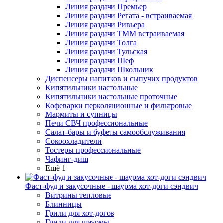
Линия раздачи Премьер
Линия раздачи Регата - встраиваемая
Линия раздачи Ривьера
Линия раздачи ТММ встраиваемая
Линия раздачи Толга
Линия раздачи Тульская
Линия раздачи Шеф
Линия раздачи Школьник
Диспенсеры напитков и сыпучих продуктов
Кипятильники настольные
Кипятильники настольные проточные
Кофеварки перколяционные и фильтровые
Мармиты и супницы
Печи СВЧ профессиональные
Салат-бары и буфеты самообслуживания
Сокоохладители
Тостеры профессиональные
Чафинг-диш
Ещё 1
Фаст-фуд и закусочные - шаурма хот-доги сэндвич
Витрины тепловые
Блинницы
Грили для хот-догов
Грили для шаурмы