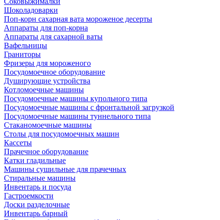
Соковыжималки
Шоколадоварки
Поп-корн сахарная вата мороженое десерты
Аппараты для поп-корна
Аппараты для сахарной ваты
Вафельницы
Граниторы
Фризеры для мороженого
Посудомоечное оборудование
Душирующие устройства
Котломоечные машины
Посудомоечные машины купольного типа
Посудомоечные машины с фронтальной загрузкой
Посудомоечные машины туннельного типа
Стаканомоечные машины
Столы для посудомоечных машин
Кассеты
Прачечное оборудование
Катки гладильные
Машины сушильные для прачечных
Стиральные машины
Инвентарь и посуда
Гастроемкости
Доски разделочные
Инвентарь барный