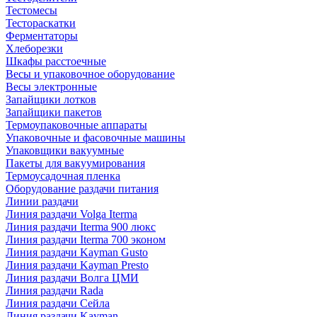
Тестомесы
Тестораскатки
Ферментаторы
Хлеборезки
Шкафы расстоечные
Весы и упаковочное оборудование
Весы электронные
Запайщики лотков
Запайщики пакетов
Термоупаковочные аппараты
Упаковочные и фасовочные машины
Упаковщики вакуумные
Пакеты для вакуумирования
Термоусадочная пленка
Оборудование раздачи питания
Линии раздачи
Линия раздачи Volga Iterma
Линия раздачи Iterma 900 люкс
Линия раздачи Iterma 700 эконом
Линия раздачи Kayman Gusto
Линия раздачи Kayman Presto
Линия раздачи Волга ЦМИ
Линия раздачи Rada
Линия раздачи Сейла
Линия раздачи Kayman