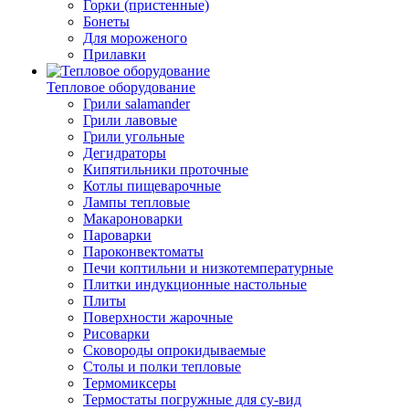
Горки (пристенные)
Бонеты
Для мороженого
Прилавки
Тепловое оборудование
Грили salamander
Грили лавовые
Грили угольные
Дегидраторы
Кипятильники проточные
Котлы пищеварочные
Лампы тепловые
Макароноварки
Пароварки
Пароконвектоматы
Печи коптильни и низкотемпературные
Плитки индукционные настольные
Плиты
Поверхности жарочные
Рисоварки
Сковороды опрокидываемые
Столы и полки тепловые
Термомиксеры
Термостаты погружные для су-вид