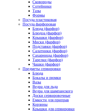
Сковороды
Сотейники
Тазы
Формы
Посуда пластиковая
Посуда фарфоровая
Блюда (фарфор)
Блюдца (фарфор)
Крышки (фарфор)
Миски (фарфор)
Подставки (фарфор)
Салатники (фарфор)
Сахарницы (фарфор)
Тарелки (фарфор)
Чашки (фарфор)
Предметы сервировки
Блюда
Бокалы и рюмки
Вазы
Ведра для льда
Ведра для шампанского
Доски сервировочные
Емкости для приправ
Корзины
Крышки для сервировки