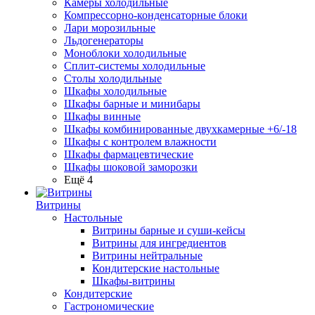
Камеры холодильные
Компрессорно-конденсаторные блоки
Лари морозильные
Льдогенераторы
Моноблоки холодильные
Сплит-системы холодильные
Столы холодильные
Шкафы холодильные
Шкафы барные и минибары
Шкафы винные
Шкафы комбинированные двухкамерные +6/-18
Шкафы с контролем влажности
Шкафы фармацевтические
Шкафы шоковой заморозки
Ещё 4
Витрины
Настольные
Витрины барные и суши-кейсы
Витрины для ингредиентов
Витрины нейтральные
Кондитерские настольные
Шкафы-витрины
Кондитерские
Гастрономические