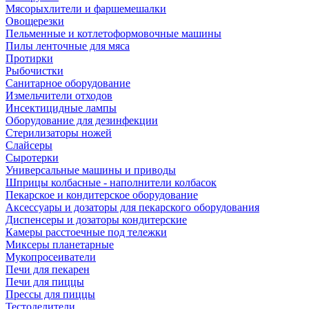
Мясорыхлители и фаршемешалки
Овощерезки
Пельменные и котлетоформовочные машины
Пилы ленточные для мяса
Протирки
Рыбочистки
Санитарное оборудование
Измельчители отходов
Инсектицидные лампы
Оборудование для дезинфекции
Стерилизаторы ножей
Слайсеры
Сыротерки
Универсальные машины и приводы
Шприцы колбасные - наполнители колбасок
Пекарское и кондитерское оборудование
Аксессуары и дозаторы для пекарского оборудования
Диспенсеры и дозаторы кондитерские
Камеры расстоечные под тележки
Миксеры планетарные
Мукопросеиватели
Печи для пекарен
Печи для пиццы
Прессы для пиццы
Тестоделители