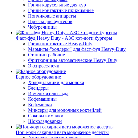
Грили карусельные для кур
Грили контактные прижимные
Пончиковые аппараты
Прессы для бургеров
Чебуречницы
Фаст-фуд Heavy Duty - АЗС хот-доги бургеры
Грили контактные Heavy-Duty
Мармиты-"холдеры" для фаст-фуд Heavy-Duty
Станции рабочие
Фритюрницы автоматические Heavy Duty
Экспресс-печи
Барное оборудование
Холодильники для молока
Блендеры
Измельчители льда
Кофемашины
Кофемолки
Миксеры для молочных коктейлей
Соковыжималки
Шоколадоварки
Поп-корн сахарная вата мороженое десерты
Аппараты для поп-корна