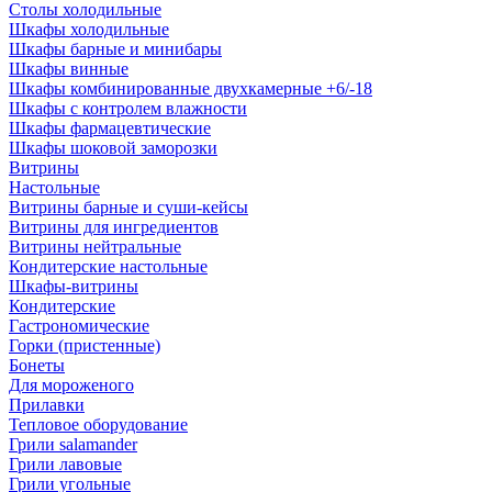
Столы холодильные
Шкафы холодильные
Шкафы барные и минибары
Шкафы винные
Шкафы комбинированные двухкамерные +6/-18
Шкафы с контролем влажности
Шкафы фармацевтические
Шкафы шоковой заморозки
Витрины
Настольные
Витрины барные и суши-кейсы
Витрины для ингредиентов
Витрины нейтральные
Кондитерские настольные
Шкафы-витрины
Кондитерские
Гастрономические
Горки (пристенные)
Бонеты
Для мороженого
Прилавки
Тепловое оборудование
Грили salamander
Грили лавовые
Грили угольные