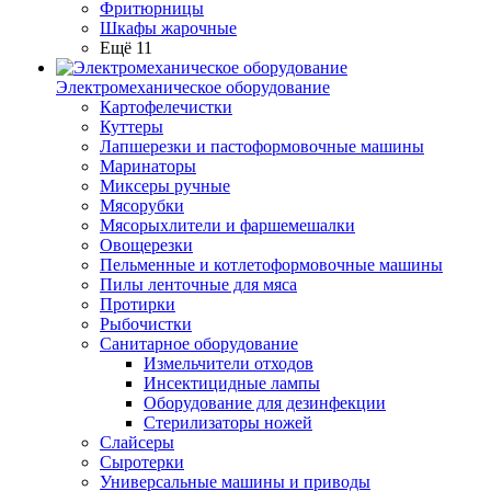
Фритюрницы
Шкафы жарочные
Ещё 11
Электромеханическое оборудование
Картофелечистки
Куттеры
Лапшерезки и пастоформовочные машины
Маринаторы
Миксеры ручные
Мясорубки
Мясорыхлители и фаршемешалки
Овощерезки
Пельменные и котлетоформовочные машины
Пилы ленточные для мяса
Протирки
Рыбочистки
Санитарное оборудование
Измельчители отходов
Инсектицидные лампы
Оборудование для дезинфекции
Стерилизаторы ножей
Слайсеры
Сыротерки
Универсальные машины и приводы