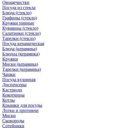
Овощечистки
Посуда из стекла
Блюда (стекло)
Графины (стекло)
Кружки пивные
Кувшины (стекло)
Салатники (стекло)
Тарелки (стекло)
Посуда керамическая
Блюда (керамика)
Блюдца (керамика)
Кружки
Миски (керамика)
Тарелки (керамика)
Чашки
Посуда кухонная
Диспенсеры
Кастрюли
Кокотницы
Котлы
Крышки для посуды
Лотки и противни
Миски
Сковороды
Сотейники