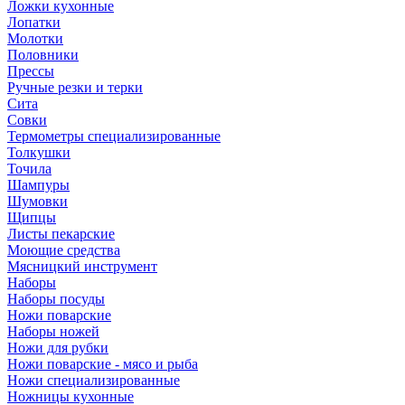
Ложки кухонные
Лопатки
Молотки
Половники
Прессы
Ручные резки и терки
Сита
Совки
Термометры специализированные
Толкушки
Точила
Шампуры
Шумовки
Щипцы
Листы пекарские
Моющие средства
Мясницкий инструмент
Наборы
Наборы посуды
Ножи поварские
Наборы ножей
Ножи для рубки
Ножи поварские - мясо и рыба
Ножи специализированные
Ножницы кухонные