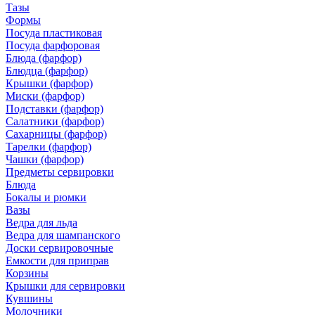
Тазы
Формы
Посуда пластиковая
Посуда фарфоровая
Блюда (фарфор)
Блюдца (фарфор)
Крышки (фарфор)
Миски (фарфор)
Подставки (фарфор)
Салатники (фарфор)
Сахарницы (фарфор)
Тарелки (фарфор)
Чашки (фарфор)
Предметы сервировки
Блюда
Бокалы и рюмки
Вазы
Ведра для льда
Ведра для шампанского
Доски сервировочные
Емкости для приправ
Корзины
Крышки для сервировки
Кувшины
Молочники