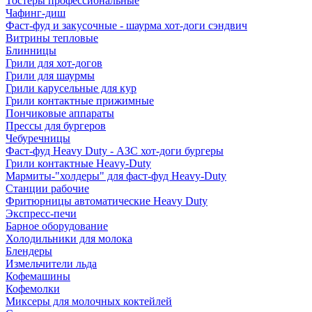
Тостеры профессиональные
Чафинг-диш
Фаст-фуд и закусочные - шаурма хот-доги сэндвич
Витрины тепловые
Блинницы
Грили для хот-догов
Грили для шаурмы
Грили карусельные для кур
Грили контактные прижимные
Пончиковые аппараты
Прессы для бургеров
Чебуречницы
Фаст-фуд Heavy Duty - АЗС хот-доги бургеры
Грили контактные Heavy-Duty
Мармиты-"холдеры" для фаст-фуд Heavy-Duty
Станции рабочие
Фритюрницы автоматические Heavy Duty
Экспресс-печи
Барное оборудование
Холодильники для молока
Блендеры
Измельчители льда
Кофемашины
Кофемолки
Миксеры для молочных коктейлей