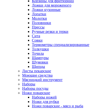
Корзины для фритюрниц
Ложки для мороженого
Ложки кухонные
Лопатки
Молотки
Половники
Прессы
Ручные резки и терки
Сита
Совки
Термометры специализированные
Толкушки
Точила
Шампуры
Шумовки
Щипцы
Листы пекарские
Моющие средства
Мясницкий инструмент
Наборы
Наборы посуды
Ножи поварские
Наборы ножей
Ножи для рубки
Ножи поварские - мясо и рыба