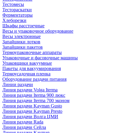
Тестомесы
Тестораскатки
Ферментаторы
Хлеборезки
Шкафы расстоечные
Весы и упаковочное оборудование
Весы электронные
Запайщики лотков
Запайщики пакетов
Термоупаковочные аппараты
Упаковочные и фасовочные машины
Упаковщики вакуумные
Пакеты для вакуумирования
Термоусадочная пленка
Оборудование раздачи питания
Линии раздачи
Линия раздачи Volga Iterma
Линия раздачи Iterma 900 люкс
Линия раздачи Iterma 700 эконом
Линия раздачи Kayman Gusto
Линия раздачи Kayman Presto
Линия раздачи Волга ЦМИ
Линия раздачи Rada
Линия раздачи Сейла
Линия раздачи Kayman