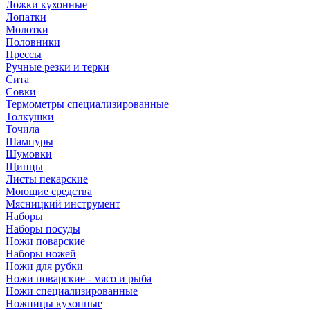
Ложки кухонные
Лопатки
Молотки
Половники
Прессы
Ручные резки и терки
Сита
Совки
Термометры специализированные
Толкушки
Точила
Шампуры
Шумовки
Щипцы
Листы пекарские
Моющие средства
Мясницкий инструмент
Наборы
Наборы посуды
Ножи поварские
Наборы ножей
Ножи для рубки
Ножи поварские - мясо и рыба
Ножи специализированные
Ножницы кухонные