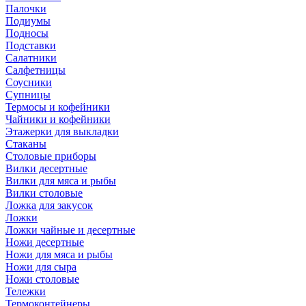
Палочки
Подиумы
Подносы
Подставки
Салатники
Салфетницы
Соусники
Супницы
Термосы и кофейники
Чайники и кофейники
Этажерки для выкладки
Стаканы
Столовые приборы
Вилки десертные
Вилки для мяса и рыбы
Вилки столовые
Ложка для закусок
Ложки
Ложки чайные и десертные
Ножи десертные
Ножи для мяса и рыбы
Ножи для сыра
Ножи столовые
Тележки
Термоконтейнеры