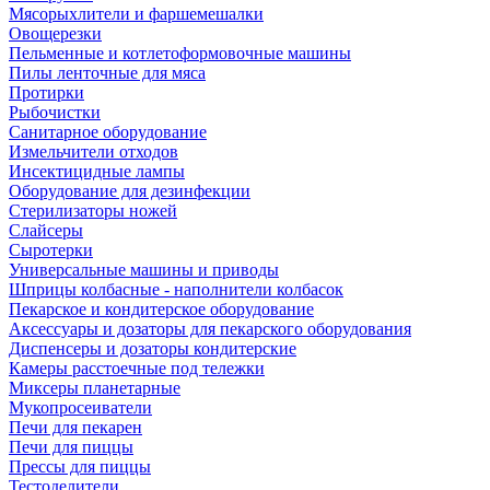
Мясорыхлители и фаршемешалки
Овощерезки
Пельменные и котлетоформовочные машины
Пилы ленточные для мяса
Протирки
Рыбочистки
Санитарное оборудование
Измельчители отходов
Инсектицидные лампы
Оборудование для дезинфекции
Стерилизаторы ножей
Слайсеры
Сыротерки
Универсальные машины и приводы
Шприцы колбасные - наполнители колбасок
Пекарское и кондитерское оборудование
Аксессуары и дозаторы для пекарского оборудования
Диспенсеры и дозаторы кондитерские
Камеры расстоечные под тележки
Миксеры планетарные
Мукопросеиватели
Печи для пекарен
Печи для пиццы
Прессы для пиццы
Тестоделители