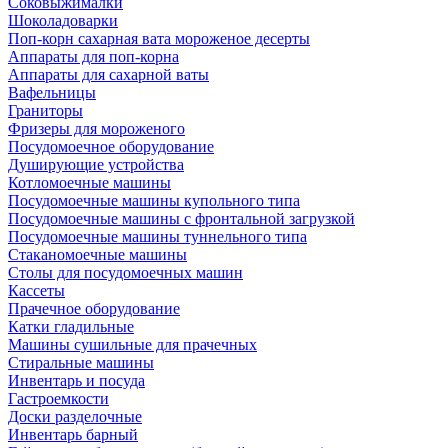
Соковыжималки
Шоколадоварки
Поп-корн сахарная вата мороженое десерты
Аппараты для поп-корна
Аппараты для сахарной ваты
Вафельницы
Граниторы
Фризеры для мороженого
Посудомоечное оборудование
Душирующие устройства
Котломоечные машины
Посудомоечные машины купольного типа
Посудомоечные машины с фронтальной загрузкой
Посудомоечные машины туннельного типа
Стаканомоечные машины
Столы для посудомоечных машин
Кассеты
Прачечное оборудование
Катки гладильные
Машины сушильные для прачечных
Стиральные машины
Инвентарь и посуда
Гастроемкости
Доски разделочные
Инвентарь барный