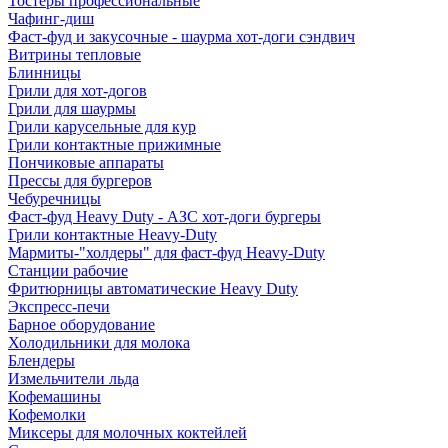
Тостеры профессиональные
Чафинг-диш
Фаст-фуд и закусочные - шаурма хот-доги сэндвич
Витрины тепловые
Блинницы
Грили для хот-догов
Грили для шаурмы
Грили карусельные для кур
Грили контактные прижимные
Пончиковые аппараты
Прессы для бургеров
Чебуречницы
Фаст-фуд Heavy Duty - АЗС хот-доги бургеры
Грили контактные Heavy-Duty
Мармиты-"холдеры" для фаст-фуд Heavy-Duty
Станции рабочие
Фритюрницы автоматические Heavy Duty
Экспресс-печи
Барное оборудование
Холодильники для молока
Блендеры
Измельчители льда
Кофемашины
Кофемолки
Миксеры для молочных коктейлей