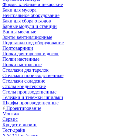
Формы хлебные и пекарские
Баки для мусора
Нейтральное оборудование
Баки для сбора отходов
Барные модули и станции
Ванны моечные
Зонты вентиляционные
Подставки под оборудование
Подтоварники
Полки для тарелок и досок
Полки настенные
Полки настольные
Стеллажи для тарелок
Стеллажи производственные
Стеллажи складские
Столы кондитерские
Столы производственные
Тележки и тележки-шпильки
Шкафы производственные
Проектирование
Монтаж
Сервис
Кредит и лизинг
Тест-драйв
ХАССП и Аудит