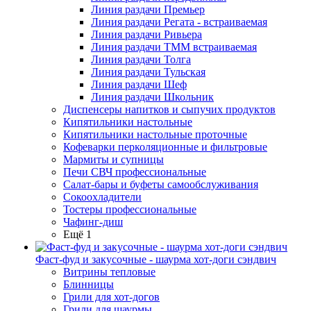
Линия раздачи Премьер
Линия раздачи Регата - встраиваемая
Линия раздачи Ривьера
Линия раздачи ТММ встраиваемая
Линия раздачи Толга
Линия раздачи Тульская
Линия раздачи Шеф
Линия раздачи Школьник
Диспенсеры напитков и сыпучих продуктов
Кипятильники настольные
Кипятильники настольные проточные
Кофеварки перколяционные и фильтровые
Мармиты и супницы
Печи СВЧ профессиональные
Салат-бары и буфеты самообслуживания
Сокоохладители
Тостеры профессиональные
Чафинг-диш
Ещё 1
Фаст-фуд и закусочные - шаурма хот-доги сэндвич
Витрины тепловые
Блинницы
Грили для хот-догов
Грили для шаурмы