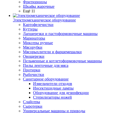
Фритюрницы
Шкафы жарочные
Ещё 11
Электромеханическое оборудование
Картофелечистки
Куттеры
Лапшерезки и пастоформовочные машины
Маринаторы
Миксеры ручные
Мясорубки
Мясорыхлители и фаршемешалки
Овощерезки
Пельменные и котлетоформовочные машины
Пилы ленточные для мяса
Протирки
Рыбочистки
Санитарное оборудование
Измельчители отходов
Инсектицидные лампы
Оборудование для дезинфекции
Стерилизаторы ножей
Слайсеры
Сыротерки
Универсальные машины и приводы