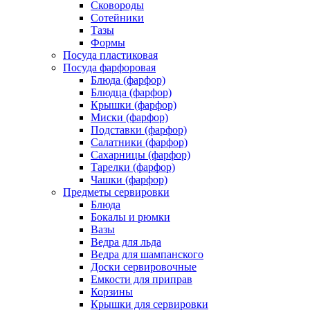
Сковороды
Сотейники
Тазы
Формы
Посуда пластиковая
Посуда фарфоровая
Блюда (фарфор)
Блюдца (фарфор)
Крышки (фарфор)
Миски (фарфор)
Подставки (фарфор)
Салатники (фарфор)
Сахарницы (фарфор)
Тарелки (фарфор)
Чашки (фарфор)
Предметы сервировки
Блюда
Бокалы и рюмки
Вазы
Ведра для льда
Ведра для шампанского
Доски сервировочные
Емкости для приправ
Корзины
Крышки для сервировки