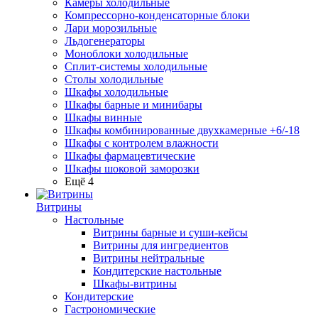
Камеры холодильные
Компрессорно-конденсаторные блоки
Лари морозильные
Льдогенераторы
Моноблоки холодильные
Сплит-системы холодильные
Столы холодильные
Шкафы холодильные
Шкафы барные и минибары
Шкафы винные
Шкафы комбинированные двухкамерные +6/-18
Шкафы с контролем влажности
Шкафы фармацевтические
Шкафы шоковой заморозки
Ещё 4
Витрины
Настольные
Витрины барные и суши-кейсы
Витрины для ингредиентов
Витрины нейтральные
Кондитерские настольные
Шкафы-витрины
Кондитерские
Гастрономические