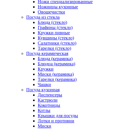
Ножи специализированные
Ножницы кухонные
Овощечистки
Посуда из стекла
Блюда (стекло)
Графины (стекло)
Кружки пивные
Кувшины (стекло)
Салатники (стекло)
Тарелки (стекло)
Посуда керамическая
Блюда (керамика)
Блюдца (керамика)
Кружки
Миски (керамика)
Тарелки (керамика)
Чашки
Посуда кухонная
Диспенсеры
Кастрюли
Кокотницы
Котлы
Крышки для посуды
Лотки и противни
Миски