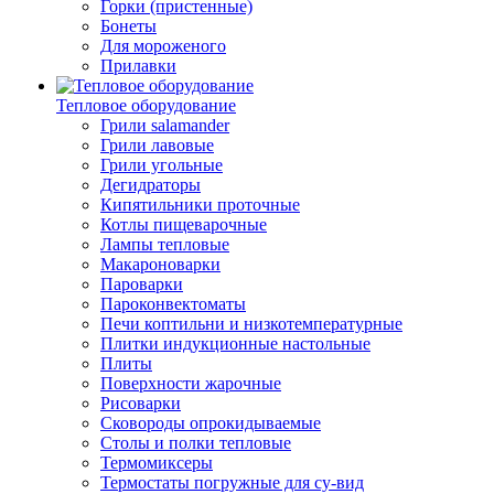
Горки (пристенные)
Бонеты
Для мороженого
Прилавки
Тепловое оборудование
Грили salamander
Грили лавовые
Грили угольные
Дегидраторы
Кипятильники проточные
Котлы пищеварочные
Лампы тепловые
Макароноварки
Пароварки
Пароконвектоматы
Печи коптильни и низкотемпературные
Плитки индукционные настольные
Плиты
Поверхности жарочные
Рисоварки
Сковороды опрокидываемые
Столы и полки тепловые
Термомиксеры
Термостаты погружные для су-вид