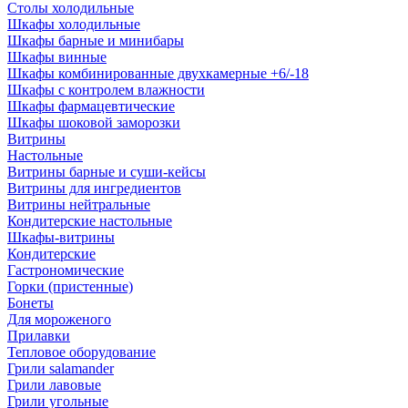
Столы холодильные
Шкафы холодильные
Шкафы барные и минибары
Шкафы винные
Шкафы комбинированные двухкамерные +6/-18
Шкафы с контролем влажности
Шкафы фармацевтические
Шкафы шоковой заморозки
Витрины
Настольные
Витрины барные и суши-кейсы
Витрины для ингредиентов
Витрины нейтральные
Кондитерские настольные
Шкафы-витрины
Кондитерские
Гастрономические
Горки (пристенные)
Бонеты
Для мороженого
Прилавки
Тепловое оборудование
Грили salamander
Грили лавовые
Грили угольные