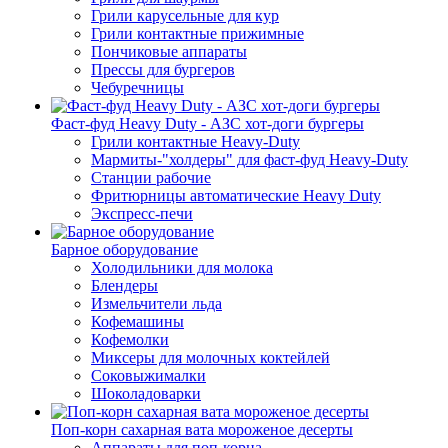
Грили карусельные для кур
Грили контактные прижимные
Пончиковые аппараты
Прессы для бургеров
Чебуречницы
Фаст-фуд Heavy Duty - АЗС хот-доги бургеры
Грили контактные Heavy-Duty
Мармиты-"холдеры" для фаст-фуд Heavy-Duty
Станции рабочие
Фритюрницы автоматические Heavy Duty
Экспресс-печи
Барное оборудование
Холодильники для молока
Блендеры
Измельчители льда
Кофемашины
Кофемолки
Миксеры для молочных коктейлей
Соковыжималки
Шоколадоварки
Поп-корн сахарная вата мороженое десерты
Аппараты для поп-корна