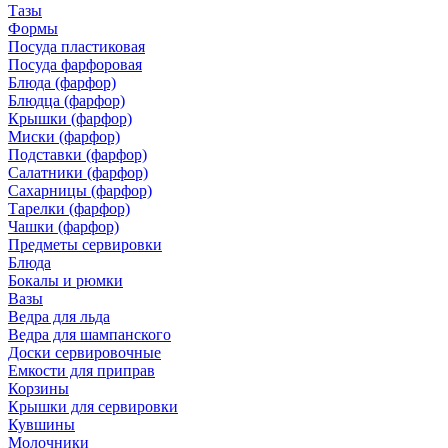
Тазы
Формы
Посуда пластиковая
Посуда фарфоровая
Блюда (фарфор)
Блюдца (фарфор)
Крышки (фарфор)
Миски (фарфор)
Подставки (фарфор)
Салатники (фарфор)
Сахарницы (фарфор)
Тарелки (фарфор)
Чашки (фарфор)
Предметы сервировки
Блюда
Бокалы и рюмки
Вазы
Ведра для льда
Ведра для шампанского
Доски сервировочные
Емкости для приправ
Корзины
Крышки для сервировки
Кувшины
Молочники