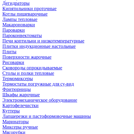
Дегидраторы
Кипятильники проточные
Котлы пищеварочные
Лампы тепловые
Макароноварки
Пароварки
Пароконвектоматы
Печи коптильни и низкотемпературные
Плитки индукционные настольные
Плиты
Поверхности жарочные
Рисоварки
Сковороды опрокидываемые
Столы и полки тепловые
Термомиксеры
Термостаты погружные для су-вид
Фритюрницы
Шкафы жарочные
Электромеханическое оборудование
Картофелечистки
Куттеры
Лапшерезки и пастоформовочные машины
Маринаторы
Миксеры ручные
Мясорубки