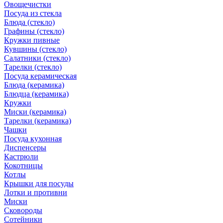
Овощечистки
Посуда из стекла
Блюда (стекло)
Графины (стекло)
Кружки пивные
Кувшины (стекло)
Салатники (стекло)
Тарелки (стекло)
Посуда керамическая
Блюда (керамика)
Блюдца (керамика)
Кружки
Миски (керамика)
Тарелки (керамика)
Чашки
Посуда кухонная
Диспенсеры
Кастрюли
Кокотницы
Котлы
Крышки для посуды
Лотки и противни
Миски
Сковороды
Сотейники