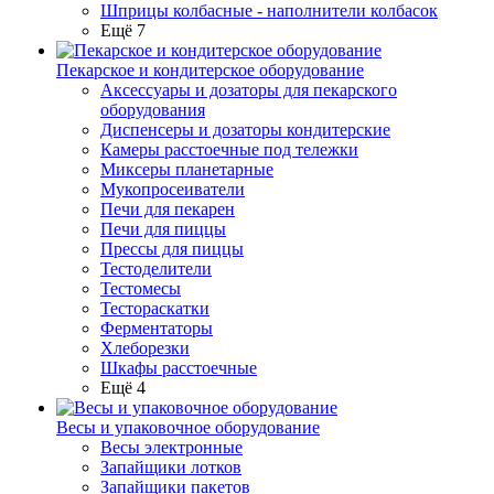
Шприцы колбасные - наполнители колбасок
Ещё 7
Пекарское и кондитерское оборудование
Аксессуары и дозаторы для пекарского
оборудования
Диспенсеры и дозаторы кондитерские
Камеры расстоечные под тележки
Миксеры планетарные
Мукопросеиватели
Печи для пекарен
Печи для пиццы
Прессы для пиццы
Тестоделители
Тестомесы
Тестораскатки
Ферментаторы
Хлеборезки
Шкафы расстоечные
Ещё 4
Весы и упаковочное оборудование
Весы электронные
Запайщики лотков
Запайщики пакетов