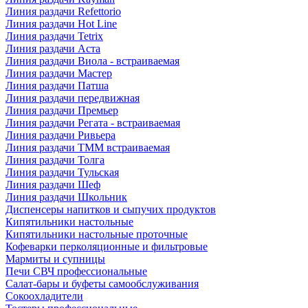
Линия раздачи Refettorio
Линия раздачи Hot Line
Линия раздачи Tetrix
Линия раздачи Аста
Линия раздачи Виола - встраиваемая
Линия раздачи Мастер
Линия раздачи Патша
Линия раздачи передвижная
Линия раздачи Премьер
Линия раздачи Регата - встраиваемая
Линия раздачи Ривьера
Линия раздачи ТММ встраиваемая
Линия раздачи Толга
Линия раздачи Тульская
Линия раздачи Шеф
Линия раздачи Школьник
Диспенсеры напитков и сыпучих продуктов
Кипятильники настольные
Кипятильники настольные проточные
Кофеварки перколяционные и фильтровые
Мармиты и супницы
Печи СВЧ профессиональные
Салат-бары и буфеты самообслуживания
Сокоохладители