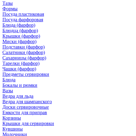
Тазы
Формы
Посуда пластиковая
Посуда фарфоровая
Блюда (фарфор)
Блюдца (фарфор)
Крышки (фарфор)
Миски (фарфор)
Подставки (фарфор)
Салатники (фарфор)
Сахарницы (фарфор)
Тарелки (фарфор)
Чашки (фарфор)
Предметы сервировки
Блюда
Бокалы и рюмки
Вазы
Ведра для льда
Ведра для шампанского
Доски сервировочные
Емкости для приправ
Корзины
Крышки для сервировки
Кувшины
Молочники