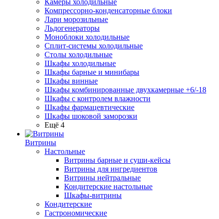
Камеры холодильные
Компрессорно-конденсаторные блоки
Лари морозильные
Льдогенераторы
Моноблоки холодильные
Сплит-системы холодильные
Столы холодильные
Шкафы холодильные
Шкафы барные и минибары
Шкафы винные
Шкафы комбинированные двухкамерные +6/-18
Шкафы с контролем влажности
Шкафы фармацевтические
Шкафы шоковой заморозки
Ещё 4
Витрины
Настольные
Витрины барные и суши-кейсы
Витрины для ингредиентов
Витрины нейтральные
Кондитерские настольные
Шкафы-витрины
Кондитерские
Гастрономические