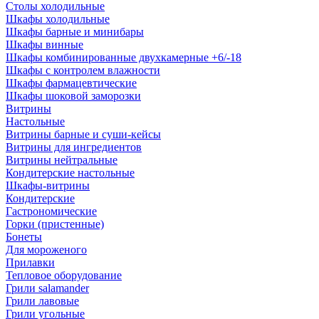
Столы холодильные
Шкафы холодильные
Шкафы барные и минибары
Шкафы винные
Шкафы комбинированные двухкамерные +6/-18
Шкафы с контролем влажности
Шкафы фармацевтические
Шкафы шоковой заморозки
Витрины
Настольные
Витрины барные и суши-кейсы
Витрины для ингредиентов
Витрины нейтральные
Кондитерские настольные
Шкафы-витрины
Кондитерские
Гастрономические
Горки (пристенные)
Бонеты
Для мороженого
Прилавки
Тепловое оборудование
Грили salamander
Грили лавовые
Грили угольные