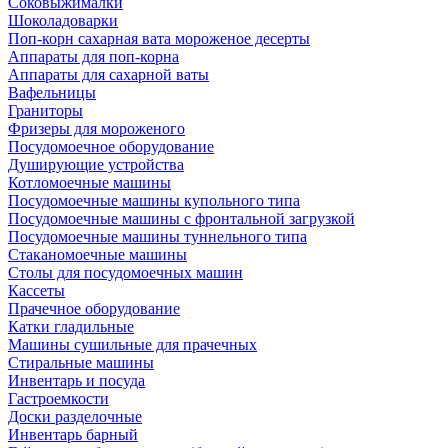
Соковыжималки
Шоколадоварки
Поп-корн сахарная вата мороженое десерты
Аппараты для поп-корна
Аппараты для сахарной ваты
Вафельницы
Граниторы
Фризеры для мороженого
Посудомоечное оборудование
Душирующие устройства
Котломоечные машины
Посудомоечные машины купольного типа
Посудомоечные машины с фронтальной загрузкой
Посудомоечные машины туннельного типа
Стаканомоечные машины
Столы для посудомоечных машин
Кассеты
Прачечное оборудование
Катки гладильные
Машины сушильные для прачечных
Стиральные машины
Инвентарь и посуда
Гастроемкости
Доски разделочные
Инвентарь барный