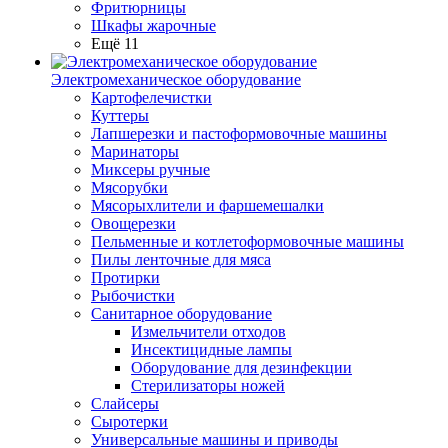
Фритюрницы
Шкафы жарочные
Ещё 11
Электромеханическое оборудование
Картофелечистки
Куттеры
Лапшерезки и пастоформовочные машины
Маринаторы
Миксеры ручные
Мясорубки
Мясорыхлители и фаршемешалки
Овощерезки
Пельменные и котлетоформовочные машины
Пилы ленточные для мяса
Протирки
Рыбочистки
Санитарное оборудование
Измельчители отходов
Инсектицидные лампы
Оборудование для дезинфекции
Стерилизаторы ножей
Слайсеры
Сыротерки
Универсальные машины и приводы