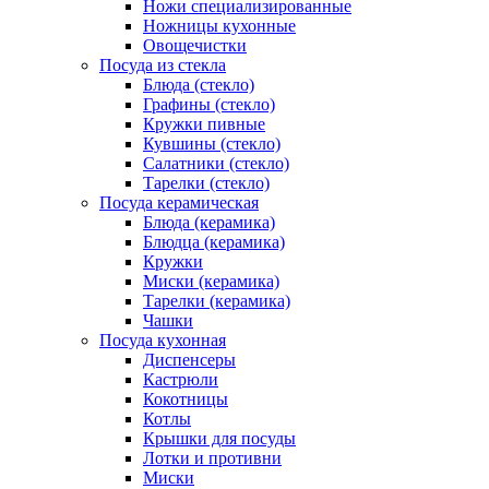
Ножи специализированные
Ножницы кухонные
Овощечистки
Посуда из стекла
Блюда (стекло)
Графины (стекло)
Кружки пивные
Кувшины (стекло)
Салатники (стекло)
Тарелки (стекло)
Посуда керамическая
Блюда (керамика)
Блюдца (керамика)
Кружки
Миски (керамика)
Тарелки (керамика)
Чашки
Посуда кухонная
Диспенсеры
Кастрюли
Кокотницы
Котлы
Крышки для посуды
Лотки и противни
Миски