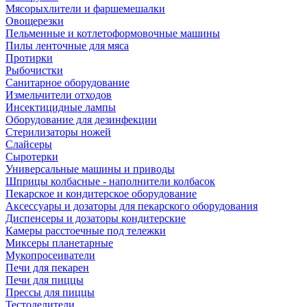
Мясорыхлители и фаршемешалки
Овощерезки
Пельменные и котлетоформовочные машины
Пилы ленточные для мяса
Протирки
Рыбочистки
Санитарное оборудование
Измельчители отходов
Инсектицидные лампы
Оборудование для дезинфекции
Стерилизаторы ножей
Слайсеры
Сыротерки
Универсальные машины и приводы
Шприцы колбасные - наполнители колбасок
Пекарское и кондитерское оборудование
Аксессуары и дозаторы для пекарского оборудования
Диспенсеры и дозаторы кондитерские
Камеры расстоечные под тележки
Миксеры планетарные
Мукопросеиватели
Печи для пекарен
Печи для пиццы
Прессы для пиццы
Тестоделители