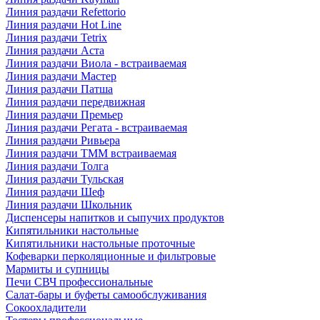
Линия раздачи Refettorio
Линия раздачи Hot Line
Линия раздачи Tetrix
Линия раздачи Аста
Линия раздачи Виола - встраиваемая
Линия раздачи Мастер
Линия раздачи Патша
Линия раздачи передвижная
Линия раздачи Премьер
Линия раздачи Регата - встраиваемая
Линия раздачи Ривьера
Линия раздачи ТММ встраиваемая
Линия раздачи Толга
Линия раздачи Тульская
Линия раздачи Шеф
Линия раздачи Школьник
Диспенсеры напитков и сыпучих продуктов
Кипятильники настольные
Кипятильники настольные проточные
Кофеварки перколяционные и фильтровые
Мармиты и супницы
Печи СВЧ профессиональные
Салат-бары и буфеты самообслуживания
Сокоохладители