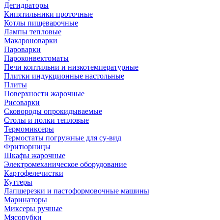
Дегидраторы
Кипятильники проточные
Котлы пищеварочные
Лампы тепловые
Макароноварки
Пароварки
Пароконвектоматы
Печи коптильни и низкотемпературные
Плитки индукционные настольные
Плиты
Поверхности жарочные
Рисоварки
Сковороды опрокидываемые
Столы и полки тепловые
Термомиксеры
Термостаты погружные для су-вид
Фритюрницы
Шкафы жарочные
Электромеханическое оборудование
Картофелечистки
Куттеры
Лапшерезки и пастоформовочные машины
Маринаторы
Миксеры ручные
Мясорубки