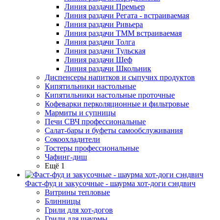
Линия раздачи Премьер
Линия раздачи Регата - встраиваемая
Линия раздачи Ривьера
Линия раздачи ТММ встраиваемая
Линия раздачи Толга
Линия раздачи Тульская
Линия раздачи Шеф
Линия раздачи Школьник
Диспенсеры напитков и сыпучих продуктов
Кипятильники настольные
Кипятильники настольные проточные
Кофеварки перколяционные и фильтровые
Мармиты и супницы
Печи СВЧ профессиональные
Салат-бары и буфеты самообслуживания
Сокоохладители
Тостеры профессиональные
Чафинг-диш
Ещё 1
Фаст-фуд и закусочные - шаурма хот-доги сэндвич
Витрины тепловые
Блинницы
Грили для хот-догов
Грили для шаурмы