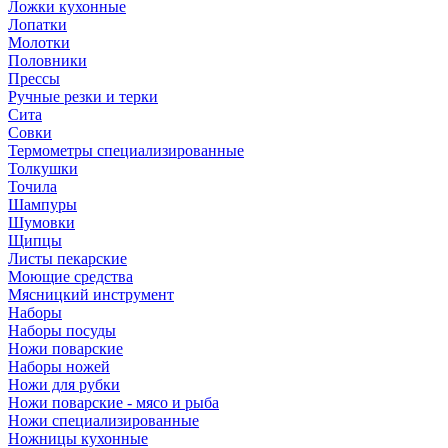
Ложки кухонные
Лопатки
Молотки
Половники
Прессы
Ручные резки и терки
Сита
Совки
Термометры специализированные
Толкушки
Точила
Шампуры
Шумовки
Щипцы
Листы пекарские
Моющие средства
Мясницкий инструмент
Наборы
Наборы посуды
Ножи поварские
Наборы ножей
Ножи для рубки
Ножи поварские - мясо и рыба
Ножи специализированные
Ножницы кухонные