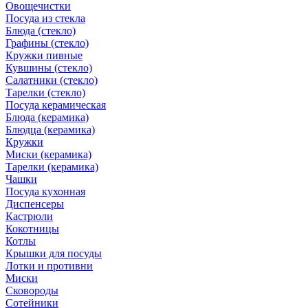
Овощечистки
Посуда из стекла
Блюда (стекло)
Графины (стекло)
Кружки пивные
Кувшины (стекло)
Салатники (стекло)
Тарелки (стекло)
Посуда керамическая
Блюда (керамика)
Блюдца (керамика)
Кружки
Миски (керамика)
Тарелки (керамика)
Чашки
Посуда кухонная
Диспенсеры
Кастрюли
Кокотницы
Котлы
Крышки для посуды
Лотки и противни
Миски
Сковороды
Сотейники