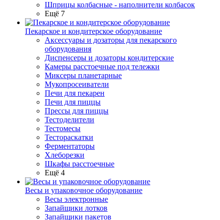
Шприцы колбасные - наполнители колбасок
Ещё 7
Пекарское и кондитерское оборудование
Аксессуары и дозаторы для пекарского
оборудования
Диспенсеры и дозаторы кондитерские
Камеры расстоечные под тележки
Миксеры планетарные
Мукопросеиватели
Печи для пекарен
Печи для пиццы
Прессы для пиццы
Тестоделители
Тестомесы
Тестораскатки
Ферментаторы
Хлеборезки
Шкафы расстоечные
Ещё 4
Весы и упаковочное оборудование
Весы электронные
Запайщики лотков
Запайщики пакетов