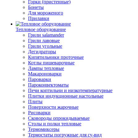
Горки (пристенные)
Бонеты
Для мороженого
Прилавки
Тепловое оборудование
Грили salamander
Грили лавовые
Грили угольные
Дегидраторы
Кипятильники проточные
Котлы пищеварочные
Лампы тепловые
Макароноварки
Пароварки
Пароконвектоматы
Печи коптильни и низкотемпературные
Плитки индукционные настольные
Плиты
Поверхности жарочные
Рисоварки
Сковороды опрокидываемые
Столы и полки тепловые
Термомиксеры
Термостаты погружные для су-вид