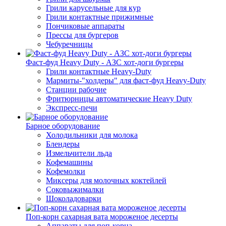
Грили карусельные для кур
Грили контактные прижимные
Пончиковые аппараты
Прессы для бургеров
Чебуречницы
Фаст-фуд Heavy Duty - АЗС хот-доги бургеры
Грили контактные Heavy-Duty
Мармиты-"холдеры" для фаст-фуд Heavy-Duty
Станции рабочие
Фритюрницы автоматические Heavy Duty
Экспресс-печи
Барное оборудование
Холодильники для молока
Блендеры
Измельчители льда
Кофемашины
Кофемолки
Миксеры для молочных коктейлей
Соковыжималки
Шоколадоварки
Поп-корн сахарная вата мороженое десерты
Аппараты для поп-корна