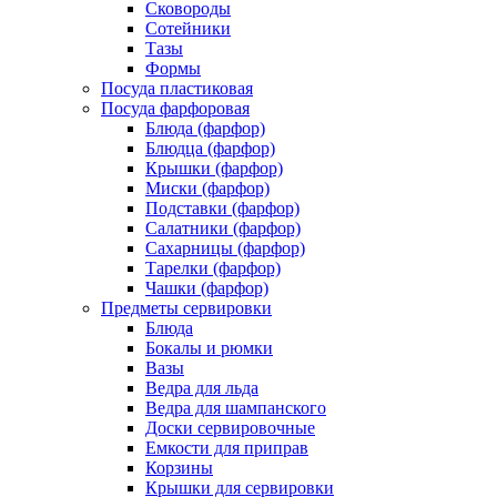
Сковороды
Сотейники
Тазы
Формы
Посуда пластиковая
Посуда фарфоровая
Блюда (фарфор)
Блюдца (фарфор)
Крышки (фарфор)
Миски (фарфор)
Подставки (фарфор)
Салатники (фарфор)
Сахарницы (фарфор)
Тарелки (фарфор)
Чашки (фарфор)
Предметы сервировки
Блюда
Бокалы и рюмки
Вазы
Ведра для льда
Ведра для шампанского
Доски сервировочные
Емкости для приправ
Корзины
Крышки для сервировки