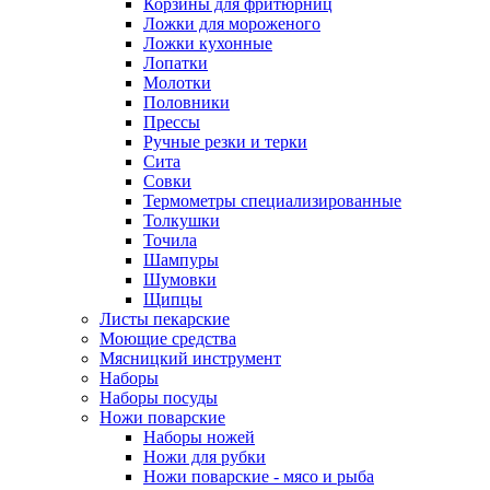
Корзины для фритюрниц
Ложки для мороженого
Ложки кухонные
Лопатки
Молотки
Половники
Прессы
Ручные резки и терки
Сита
Совки
Термометры специализированные
Толкушки
Точила
Шампуры
Шумовки
Щипцы
Листы пекарские
Моющие средства
Мясницкий инструмент
Наборы
Наборы посуды
Ножи поварские
Наборы ножей
Ножи для рубки
Ножи поварские - мясо и рыба