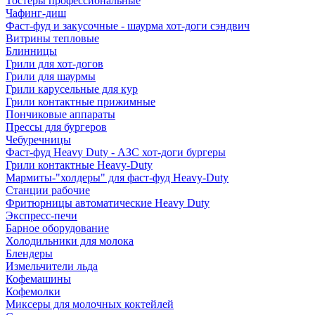
Тостеры профессиональные
Чафинг-диш
Фаст-фуд и закусочные - шаурма хот-доги сэндвич
Витрины тепловые
Блинницы
Грили для хот-догов
Грили для шаурмы
Грили карусельные для кур
Грили контактные прижимные
Пончиковые аппараты
Прессы для бургеров
Чебуречницы
Фаст-фуд Heavy Duty - АЗС хот-доги бургеры
Грили контактные Heavy-Duty
Мармиты-"холдеры" для фаст-фуд Heavy-Duty
Станции рабочие
Фритюрницы автоматические Heavy Duty
Экспресс-печи
Барное оборудование
Холодильники для молока
Блендеры
Измельчители льда
Кофемашины
Кофемолки
Миксеры для молочных коктейлей