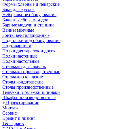
Формы хлебные и пекарские
Баки для мусора
Нейтральное оборудование
Баки для сбора отходов
Барные модули и станции
Ванны моечные
Зонты вентиляционные
Подставки под оборудование
Подтоварники
Полки для тарелок и досок
Полки настенные
Полки настольные
Стеллажи для тарелок
Стеллажи производственные
Стеллажи складские
Столы кондитерские
Столы производственные
Тележки и тележки-шпильки
Шкафы производственные
Проектирование
Монтаж
Сервис
Кредит и лизинг
Тест-драйв
ХАССП и Аудит