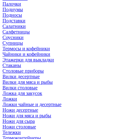
Палочки
Подиумы
Подносы
Подставки
Салатники
Салфетницы
Соусники
Супницы
Термосы и кофейники
Чайники и кофейники
Этажерки для выкладки
Стаканы
Столовые приборы
Вилки десертные
Вилки для мяса и рыбы
Вилки столовые
Ложка для закусок
Ложки
Ложки чайные и десертные
Ножи десертные
Ножи для мяса и рыбы
Ножи для сыра
Ножи столовые
Тележки
Термоконтейнеры