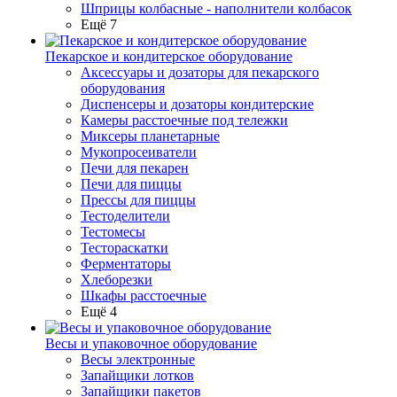
Шприцы колбасные - наполнители колбасок
Ещё 7
Пекарское и кондитерское оборудование
Аксессуары и дозаторы для пекарского
оборудования
Диспенсеры и дозаторы кондитерские
Камеры расстоечные под тележки
Миксеры планетарные
Мукопросеиватели
Печи для пекарен
Печи для пиццы
Прессы для пиццы
Тестоделители
Тестомесы
Тестораскатки
Ферментаторы
Хлеборезки
Шкафы расстоечные
Ещё 4
Весы и упаковочное оборудование
Весы электронные
Запайщики лотков
Запайщики пакетов