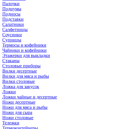
Палочки
Подиумы
Подносы
Подставки
Салатники
Салфетницы
Соусники
Супницы
Термосы и кофейники
Чайники и кофейники
Этажерки для выкладки
Стаканы
Столовые приборы
Вилки десертные
Вилки для мяса и рыбы
Вилки столовые
Ложка для закусок
Ложки
Ложки чайные и десертные
Ножи десертные
Ножи для мяса и рыбы
Ножи для сыра
Ножи столовые
Тележки
Термоконтейнеры