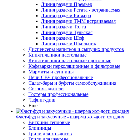
Линия раздачи Премьер
Линия раздачи Регата - встраиваемая
Линия раздачи Ривьера
Линия раздачи ТММ встраиваемая
Линия раздачи Толга
Линия раздачи Тульская
Линия раздачи Шеф
Линия раздачи Школьник
Диспенсеры напитков и сыпучих продуктов
Кипятильники настольные
Кипятильники настольные проточные
Кофеварки перколяционные и фильтровые
Мармиты и супницы
Печи СВЧ профессиональные
Салат-бары и буфеты самообслуживания
Сокоохладители
Тостеры профессиональные
Чафинг-диш
Ещё 1
Фаст-фуд и закусочные - шаурма хот-доги сэндвич
Витрины тепловые
Блинницы
Грили для хот-догов
Грили для шаурмы