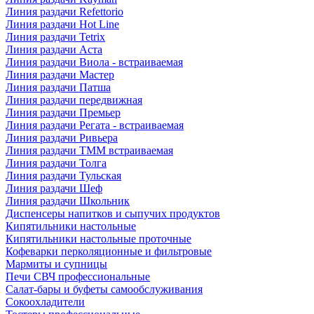
Линия раздачи Refettorio
Линия раздачи Hot Line
Линия раздачи Tetrix
Линия раздачи Аста
Линия раздачи Виола - встраиваемая
Линия раздачи Мастер
Линия раздачи Патша
Линия раздачи передвижная
Линия раздачи Премьер
Линия раздачи Регата - встраиваемая
Линия раздачи Ривьера
Линия раздачи ТММ встраиваемая
Линия раздачи Толга
Линия раздачи Тульская
Линия раздачи Шеф
Линия раздачи Школьник
Диспенсеры напитков и сыпучих продуктов
Кипятильники настольные
Кипятильники настольные проточные
Кофеварки перколяционные и фильтровые
Мармиты и супницы
Печи СВЧ профессиональные
Салат-бары и буфеты самообслуживания
Сокоохладители