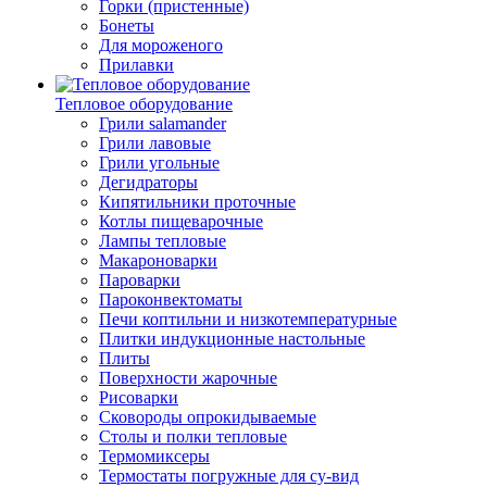
Горки (пристенные)
Бонеты
Для мороженого
Прилавки
Тепловое оборудование
Грили salamander
Грили лавовые
Грили угольные
Дегидраторы
Кипятильники проточные
Котлы пищеварочные
Лампы тепловые
Макароноварки
Пароварки
Пароконвектоматы
Печи коптильни и низкотемпературные
Плитки индукционные настольные
Плиты
Поверхности жарочные
Рисоварки
Сковороды опрокидываемые
Столы и полки тепловые
Термомиксеры
Термостаты погружные для су-вид