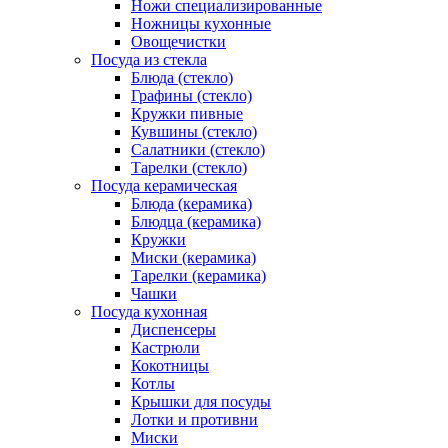
Ножи специализированные
Ножницы кухонные
Овощечистки
Посуда из стекла
Блюда (стекло)
Графины (стекло)
Кружки пивные
Кувшины (стекло)
Салатники (стекло)
Тарелки (стекло)
Посуда керамическая
Блюда (керамика)
Блюдца (керамика)
Кружки
Миски (керамика)
Тарелки (керамика)
Чашки
Посуда кухонная
Диспенсеры
Кастрюли
Кокотницы
Котлы
Крышки для посуды
Лотки и противни
Миски