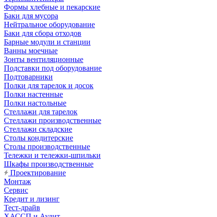
Формы хлебные и пекарские
Баки для мусора
Нейтральное оборудование
Баки для сбора отходов
Барные модули и станции
Ванны моечные
Зонты вентиляционные
Подставки под оборудование
Подтоварники
Полки для тарелок и досок
Полки настенные
Полки настольные
Стеллажи для тарелок
Стеллажи производственные
Стеллажи складские
Столы кондитерские
Столы производственные
Тележки и тележки-шпильки
Шкафы производственные
Проектирование
Монтаж
Сервис
Кредит и лизинг
Тест-драйв
ХАССП и Аудит