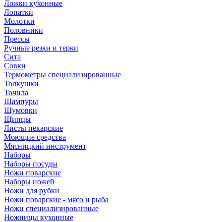
Ложки кухонные
Лопатки
Молотки
Половники
Прессы
Ручные резки и терки
Сита
Совки
Термометры специализированные
Толкушки
Точила
Шампуры
Шумовки
Щипцы
Листы пекарские
Моющие средства
Мясницкий инструмент
Наборы
Наборы посуды
Ножи поварские
Наборы ножей
Ножи для рубки
Ножи поварские - мясо и рыба
Ножи специализированные
Ножницы кухонные