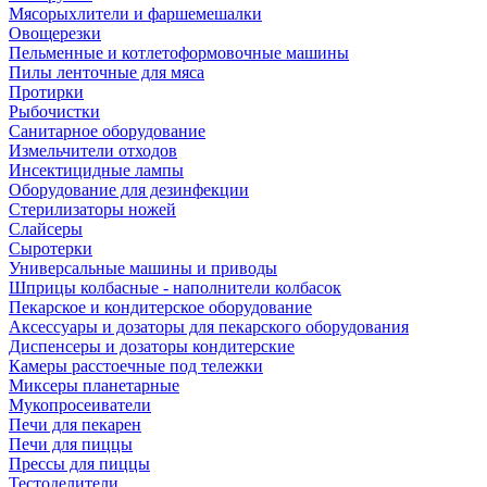
Мясорыхлители и фаршемешалки
Овощерезки
Пельменные и котлетоформовочные машины
Пилы ленточные для мяса
Протирки
Рыбочистки
Санитарное оборудование
Измельчители отходов
Инсектицидные лампы
Оборудование для дезинфекции
Стерилизаторы ножей
Слайсеры
Сыротерки
Универсальные машины и приводы
Шприцы колбасные - наполнители колбасок
Пекарское и кондитерское оборудование
Аксессуары и дозаторы для пекарского оборудования
Диспенсеры и дозаторы кондитерские
Камеры расстоечные под тележки
Миксеры планетарные
Мукопросеиватели
Печи для пекарен
Печи для пиццы
Прессы для пиццы
Тестоделители