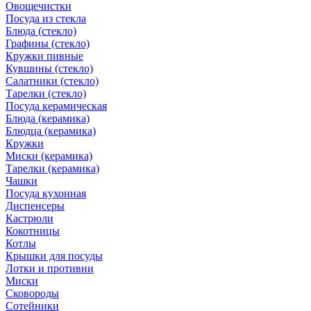
Овощечистки
Посуда из стекла
Блюда (стекло)
Графины (стекло)
Кружки пивные
Кувшины (стекло)
Салатники (стекло)
Тарелки (стекло)
Посуда керамическая
Блюда (керамика)
Блюдца (керамика)
Кружки
Миски (керамика)
Тарелки (керамика)
Чашки
Посуда кухонная
Диспенсеры
Кастрюли
Кокотницы
Котлы
Крышки для посуды
Лотки и противни
Миски
Сковороды
Сотейники