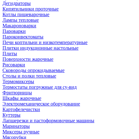
Дегидраторы
Кипятильники проточные
Котлы пищеварочные
Лампы тепловые
Макароноварки
Пароварки
Пароконвектоматы
Печи коптильни и низкотемпературные
Плитки индукционные настольные
Плиты
Поверхности жарочные
Рисоварки
Сковороды опрокидываемые
Столы и полки тепловые
Термомиксеры
Термостаты погружные для су-вид
Фритюрницы
Шкафы жарочные
Электромеханическое оборудование
Картофелечистки
Куттеры
Лапшерезки и пастоформовочные машины
Маринаторы
Миксеры ручные
Мясорубки