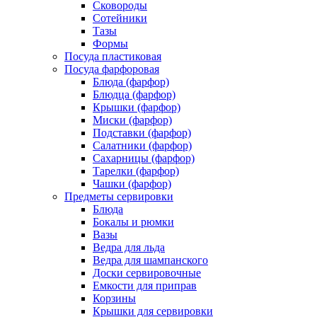
Сковороды
Сотейники
Тазы
Формы
Посуда пластиковая
Посуда фарфоровая
Блюда (фарфор)
Блюдца (фарфор)
Крышки (фарфор)
Миски (фарфор)
Подставки (фарфор)
Салатники (фарфор)
Сахарницы (фарфор)
Тарелки (фарфор)
Чашки (фарфор)
Предметы сервировки
Блюда
Бокалы и рюмки
Вазы
Ведра для льда
Ведра для шампанского
Доски сервировочные
Емкости для приправ
Корзины
Крышки для сервировки