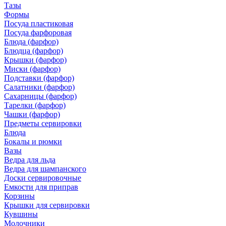
Тазы
Формы
Посуда пластиковая
Посуда фарфоровая
Блюда (фарфор)
Блюдца (фарфор)
Крышки (фарфор)
Миски (фарфор)
Подставки (фарфор)
Салатники (фарфор)
Сахарницы (фарфор)
Тарелки (фарфор)
Чашки (фарфор)
Предметы сервировки
Блюда
Бокалы и рюмки
Вазы
Ведра для льда
Ведра для шампанского
Доски сервировочные
Емкости для приправ
Корзины
Крышки для сервировки
Кувшины
Молочники