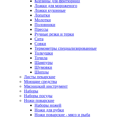
Корзины для фритюрниц
Ложки для мороженого
Ложки кухонные
Лопатки
Молотки
Половники
Прессы
Ручные резки и терки
Сита
Совки
Термометры специализированные
Толкушки
Точила
Шампуры
Шумовки
Щипцы
Листы пекарские
Моющие средства
Мясницкий инструмент
Наборы
Наборы посуды
Ножи поварские
Наборы ножей
Ножи для рубки
Ножи поварские - мясо и рыба