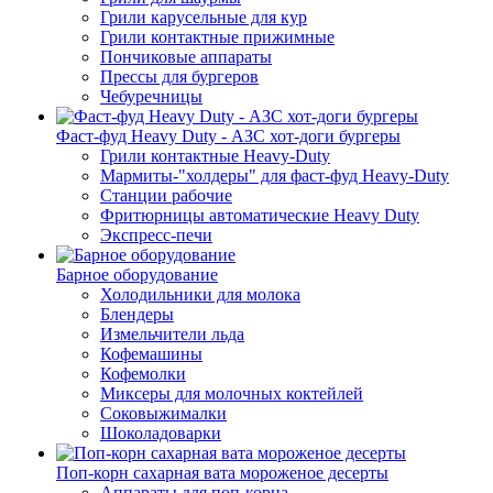
Грили карусельные для кур
Грили контактные прижимные
Пончиковые аппараты
Прессы для бургеров
Чебуречницы
Фаст-фуд Heavy Duty - АЗС хот-доги бургеры
Грили контактные Heavy-Duty
Мармиты-"холдеры" для фаст-фуд Heavy-Duty
Станции рабочие
Фритюрницы автоматические Heavy Duty
Экспресс-печи
Барное оборудование
Холодильники для молока
Блендеры
Измельчители льда
Кофемашины
Кофемолки
Миксеры для молочных коктейлей
Соковыжималки
Шоколадоварки
Поп-корн сахарная вата мороженое десерты
Аппараты для поп-корна