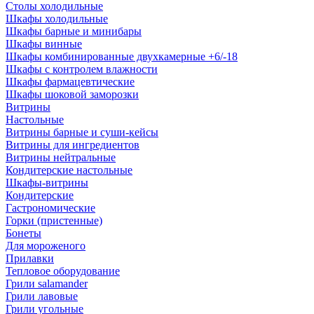
Столы холодильные
Шкафы холодильные
Шкафы барные и минибары
Шкафы винные
Шкафы комбинированные двухкамерные +6/-18
Шкафы с контролем влажности
Шкафы фармацевтические
Шкафы шоковой заморозки
Витрины
Настольные
Витрины барные и суши-кейсы
Витрины для ингредиентов
Витрины нейтральные
Кондитерские настольные
Шкафы-витрины
Кондитерские
Гастрономические
Горки (пристенные)
Бонеты
Для мороженого
Прилавки
Тепловое оборудование
Грили salamander
Грили лавовые
Грили угольные