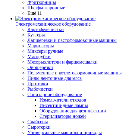
Фритюрницы
Шкафы жарочные
Ещё 11
Электромеханическое оборудование
Картофелечистки
Куттеры
Лапшерезки и пастоформовочные машины
Маринаторы
Миксеры ручные
Мясорубки
Мясорыхлители и фаршемешалки
Овощерезки
Пельменные и котлетоформовочные машины
Пилы ленточные для мяса
Протирки
Рыбочистки
Санитарное оборудование
Измельчители отходов
Инсектицидные лампы
Оборудование для дезинфекции
Стерилизаторы ножей
Слайсеры
Сыротерки
Универсальные машины и приводы