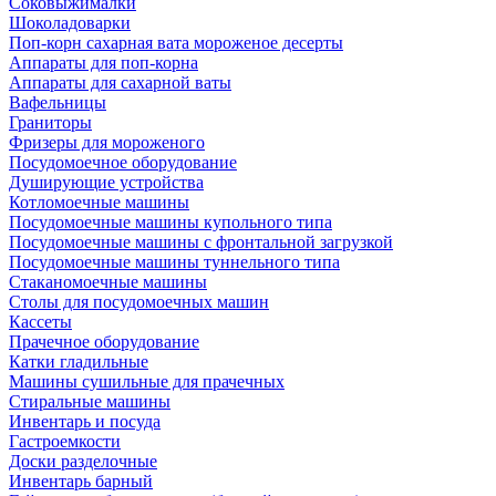
Соковыжималки
Шоколадоварки
Поп-корн сахарная вата мороженое десерты
Аппараты для поп-корна
Аппараты для сахарной ваты
Вафельницы
Граниторы
Фризеры для мороженого
Посудомоечное оборудование
Душирующие устройства
Котломоечные машины
Посудомоечные машины купольного типа
Посудомоечные машины с фронтальной загрузкой
Посудомоечные машины туннельного типа
Стаканомоечные машины
Столы для посудомоечных машин
Кассеты
Прачечное оборудование
Катки гладильные
Машины сушильные для прачечных
Стиральные машины
Инвентарь и посуда
Гастроемкости
Доски разделочные
Инвентарь барный