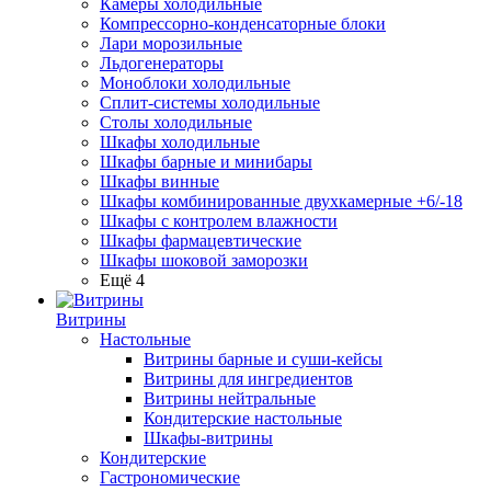
Камеры холодильные
Компрессорно-конденсаторные блоки
Лари морозильные
Льдогенераторы
Моноблоки холодильные
Сплит-системы холодильные
Столы холодильные
Шкафы холодильные
Шкафы барные и минибары
Шкафы винные
Шкафы комбинированные двухкамерные +6/-18
Шкафы с контролем влажности
Шкафы фармацевтические
Шкафы шоковой заморозки
Ещё 4
Витрины
Настольные
Витрины барные и суши-кейсы
Витрины для ингредиентов
Витрины нейтральные
Кондитерские настольные
Шкафы-витрины
Кондитерские
Гастрономические