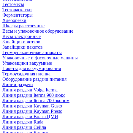
Тестомесы
Тестораскатки
Ферментаторы
Хлеборезки
Шкафы расстоечные
Весы и упаковочное оборудование
Весы электронные
Запайщики лотков
Запайщики пакетов
Термоупаковочные аппараты
Упаковочные и фасовочные машины
Упаковщики вакуумные
Пакеты для вакуумирования
Термоусадочная пленка
Оборудование раздачи питания
Линии раздачи
Линия раздачи Volga Iterma
Линия раздачи Iterma 900 люкс
Линия раздачи Iterma 700 эконом
Линия раздачи Kayman Gusto
Линия раздачи Kayman Presto
Линия раздачи Волга ЦМИ
Линия раздачи Rada
Линия раздачи Сейла
Линия раздачи Kayman