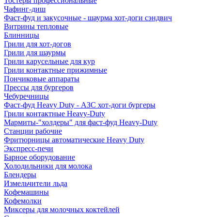
Тостеры профессиональные
Чафинг-диш
Фаст-фуд и закусочные - шаурма хот-доги сэндвич
Витрины тепловые
Блинницы
Грили для хот-догов
Грили для шаурмы
Грили карусельные для кур
Грили контактные прижимные
Пончиковые аппараты
Прессы для бургеров
Чебуречницы
Фаст-фуд Heavy Duty - АЗС хот-доги бургеры
Грили контактные Heavy-Duty
Мармиты-"холдеры" для фаст-фуд Heavy-Duty
Станции рабочие
Фритюрницы автоматические Heavy Duty
Экспресс-печи
Барное оборудование
Холодильники для молока
Блендеры
Измельчители льда
Кофемашины
Кофемолки
Миксеры для молочных коктейлей