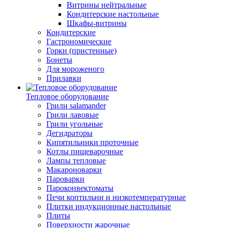
Витрины нейтральные
Кондитерские настольные
Шкафы-витрины
Кондитерские
Гастрономические
Горки (пристенные)
Бонеты
Для мороженого
Прилавки
Тепловое оборудование
Грили salamander
Грили лавовые
Грили угольные
Дегидраторы
Кипятильники проточные
Котлы пищеварочные
Лампы тепловые
Макароноварки
Пароварки
Пароконвектоматы
Печи коптильни и низкотемпературные
Плитки индукционные настольные
Плиты
Поверхности жарочные