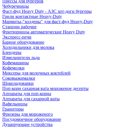
Прессы для бургеров
Чебуречницы
Фаст-фуд Heavy Duty - АЗС хот-доги бургеры
Грили контактные Heavy-Duty
Мармиты-"холдеры" для фаст-фуд Heavy-Duty
Станции рабочие
Фритюрницы автоматические Heavy Duty
Экспресс-печи
Барное оборудование
Холодильники для молока
Блендеры
Измельчители льда
Кофемашины
Кофемолки
Миксеры для молочных коктейлей
Соковыжималки
Шоколадоварки
Поп-корн сахарная вата мороженое десерты
Аппараты для поп-корна
Аппараты для сахарной ваты
Вафельницы
Граниторы
Фризеры для мороженого
Посудомоечное оборудование
Душирующие устройства