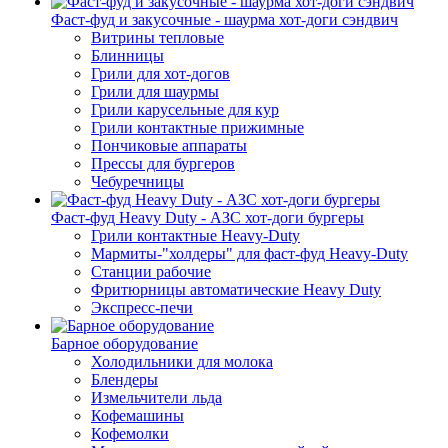
Фаст-фуд и закусочные - шаурма хот-доги сэндвич
Витрины тепловые
Блинницы
Грили для хот-догов
Грили для шаурмы
Грили карусельные для кур
Грили контактные прижимные
Пончиковые аппараты
Прессы для бургеров
Чебуречницы
Фаст-фуд Heavy Duty - АЗС хот-доги бургеры
Грили контактные Heavy-Duty
Мармиты-"холдеры" для фаст-фуд Heavy-Duty
Станции рабочие
Фритюрницы автоматические Heavy Duty
Экспресс-печи
Барное оборудование
Холодильники для молока
Блендеры
Измельчители льда
Кофемашины
Кофемолки