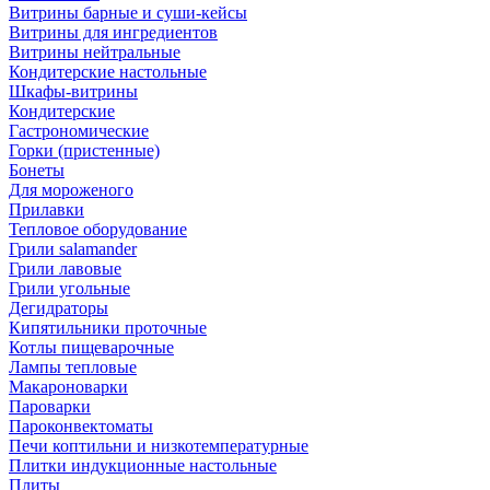
Витрины барные и суши-кейсы
Витрины для ингредиентов
Витрины нейтральные
Кондитерские настольные
Шкафы-витрины
Кондитерские
Гастрономические
Горки (пристенные)
Бонеты
Для мороженого
Прилавки
Тепловое оборудование
Грили salamander
Грили лавовые
Грили угольные
Дегидраторы
Кипятильники проточные
Котлы пищеварочные
Лампы тепловые
Макароноварки
Пароварки
Пароконвектоматы
Печи коптильни и низкотемпературные
Плитки индукционные настольные
Плиты