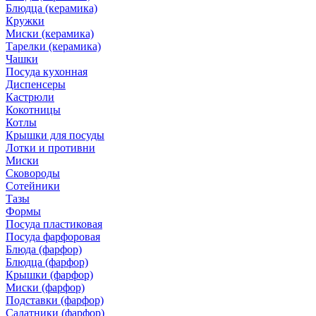
Блюдца (керамика)
Кружки
Миски (керамика)
Тарелки (керамика)
Чашки
Посуда кухонная
Диспенсеры
Кастрюли
Кокотницы
Котлы
Крышки для посуды
Лотки и противни
Миски
Сковороды
Сотейники
Тазы
Формы
Посуда пластиковая
Посуда фарфоровая
Блюда (фарфор)
Блюдца (фарфор)
Крышки (фарфор)
Миски (фарфор)
Подставки (фарфор)
Салатники (фарфор)