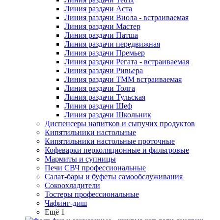
Линия раздачи Аста
Линия раздачи Виола - встраиваемая
Линия раздачи Мастер
Линия раздачи Патша
Линия раздачи передвижная
Линия раздачи Премьер
Линия раздачи Регата - встраиваемая
Линия раздачи Ривьера
Линия раздачи ТММ встраиваемая
Линия раздачи Толга
Линия раздачи Тульская
Линия раздачи Шеф
Линия раздачи Школьник
Диспенсеры напитков и сыпучих продуктов
Кипятильники настольные
Кипятильники настольные проточные
Кофеварки перколяционные и фильтровые
Мармиты и супницы
Печи СВЧ профессиональные
Салат-бары и буфеты самообслуживания
Сокоохладители
Тостеры профессиональные
Чафинг-диш
Ещё 1