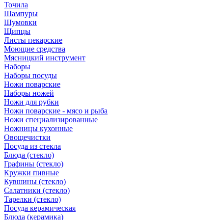
Точила
Шампуры
Шумовки
Щипцы
Листы пекарские
Моющие средства
Мясницкий инструмент
Наборы
Наборы посуды
Ножи поварские
Наборы ножей
Ножи для рубки
Ножи поварские - мясо и рыба
Ножи специализированные
Ножницы кухонные
Овощечистки
Посуда из стекла
Блюда (стекло)
Графины (стекло)
Кружки пивные
Кувшины (стекло)
Салатники (стекло)
Тарелки (стекло)
Посуда керамическая
Блюда (керамика)