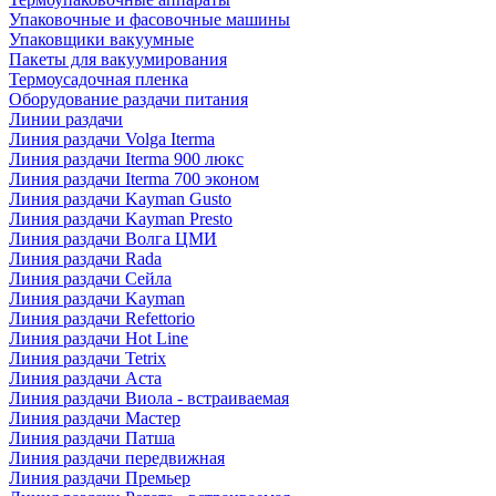
Упаковочные и фасовочные машины
Упаковщики вакуумные
Пакеты для вакуумирования
Термоусадочная пленка
Оборудование раздачи питания
Линии раздачи
Линия раздачи Volga Iterma
Линия раздачи Iterma 900 люкс
Линия раздачи Iterma 700 эконом
Линия раздачи Kayman Gusto
Линия раздачи Kayman Presto
Линия раздачи Волга ЦМИ
Линия раздачи Rada
Линия раздачи Сейла
Линия раздачи Kayman
Линия раздачи Refettorio
Линия раздачи Hot Line
Линия раздачи Tetrix
Линия раздачи Аста
Линия раздачи Виола - встраиваемая
Линия раздачи Мастер
Линия раздачи Патша
Линия раздачи передвижная
Линия раздачи Премьер