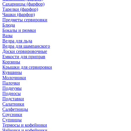
Сахарницы (фарфор)
Тарелки (фарфор)
Чашки (фарфор)
Предметы сервировки
Блюда
Бокалы и рюмки
Вазы
Ведра для льда
Ведра для шампанского
Доски сервировочные
Емкости для приправ
Корзины
Крышки для сервировки
Кувшины
Молочники
Палочки
Подиумы
Подносы
Подставки
Салатники
Салфетницы
Соусники
Супницы
Термосы и кофейники
Чайники и кофейники