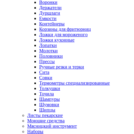
Воронки
Держатели
Дуршлаги
Емкости
Контейнеры
Корзины для фритюрниц
Ложки для мороженого
Ложки кухонные
Лопатки
Молотки
Половники
Прессы
Ручные резки и терки
Сита
Совки
Термометры специализированные
Толкушки
Точила
Шампуры
Шумовки
Щипцы
Листы пекарские
Моющие средства
Мясницкий инструмент
Наборы