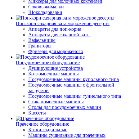
Миксеры для молочных коктейлей
Соковыжималки
Шоколадоварки
Поп-корн сахарная вата мороженое десерты
Аппараты для поп-корна
Аппараты для сахарной ваты
Вафельницы
Граниторы
Фризеры для мороженого
Посудомоечное оборудование
Душирующие устройства
Котломоечные машины
Посудомоечные машины купольного типа
Посудомоечные машины с фронтальной
загрузкой
Посудомоечные машины туннельного типа
Стаканомоечные машины
Столы для посудомоечных машин
Кассеты
Прачечное оборудование
Катки гладильные
Машины сушильные для прачечных