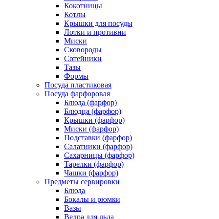
Кокотницы
Котлы
Крышки для посуды
Лотки и противни
Миски
Сковороды
Сотейники
Тазы
Формы
Посуда пластиковая
Посуда фарфоровая
Блюда (фарфор)
Блюдца (фарфор)
Крышки (фарфор)
Миски (фарфор)
Подставки (фарфор)
Салатники (фарфор)
Сахарницы (фарфор)
Тарелки (фарфор)
Чашки (фарфор)
Предметы сервировки
Блюда
Бокалы и рюмки
Вазы
Ведра для льда