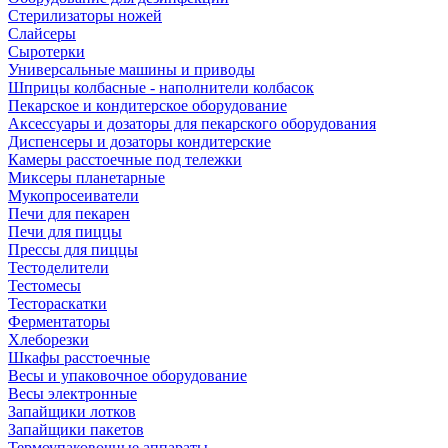
Стерилизаторы ножей
Слайсеры
Сыротерки
Универсальные машины и приводы
Шприцы колбасные - наполнители колбасок
Пекарское и кондитерское оборудование
Аксессуары и дозаторы для пекарского оборудования
Диспенсеры и дозаторы кондитерские
Камеры расстоечные под тележки
Миксеры планетарные
Мукопросеиватели
Печи для пекарен
Печи для пиццы
Прессы для пиццы
Тестоделители
Тестомесы
Тестораскатки
Ферментаторы
Хлеборезки
Шкафы расстоечные
Весы и упаковочное оборудование
Весы электронные
Запайщики лотков
Запайщики пакетов
Термоупаковочные аппараты