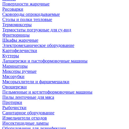
Поверхности жарочные
Рисоварки
Сковороды опрокидываемые
Столы и полки тепловые
Термомиксеры
Термостаты погружные для су-вид
Фритюрницы
Шкафы жарочные
Электромеханическое оборудование
Картофелечистки
Куттеры
Лапшерезки и пастоформовочные машины
Маринаторы
Миксеры ручные
Мясорубки
Мясорыхлители и фаршемешалки
Овощерезки
Пельменные и котлетоформовочные машины
Пилы ленточные для мяса
Протирки
Рыбочистки
Санитарное оборудование
Измельчители отходов
Инсектицидные лампы
Оборудование для дезинфекции