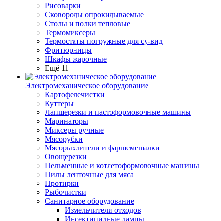
Рисоварки
Сковороды опрокидываемые
Столы и полки тепловые
Термомиксеры
Термостаты погружные для су-вид
Фритюрницы
Шкафы жарочные
Ещё 11
Электромеханическое оборудование
Картофелечистки
Куттеры
Лапшерезки и пастоформовочные машины
Маринаторы
Миксеры ручные
Мясорубки
Мясорыхлители и фаршемешалки
Овощерезки
Пельменные и котлетоформовочные машины
Пилы ленточные для мяса
Протирки
Рыбочистки
Санитарное оборудование
Измельчители отходов
Инсектицидные лампы