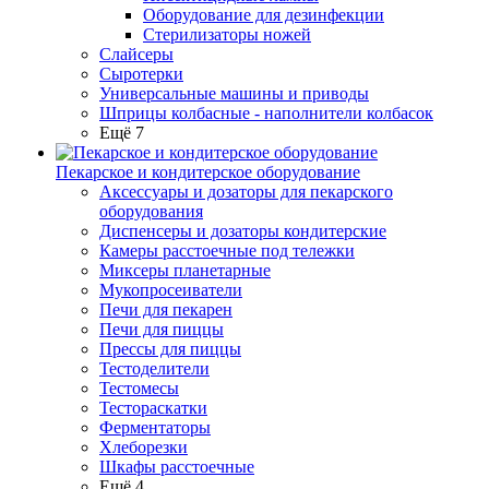
Оборудование для дезинфекции
Стерилизаторы ножей
Слайсеры
Сыротерки
Универсальные машины и приводы
Шприцы колбасные - наполнители колбасок
Ещё 7
Пекарское и кондитерское оборудование
Аксессуары и дозаторы для пекарского
оборудования
Диспенсеры и дозаторы кондитерские
Камеры расстоечные под тележки
Миксеры планетарные
Мукопросеиватели
Печи для пекарен
Печи для пиццы
Прессы для пиццы
Тестоделители
Тестомесы
Тестораскатки
Ферментаторы
Хлеборезки
Шкафы расстоечные
Ещё 4