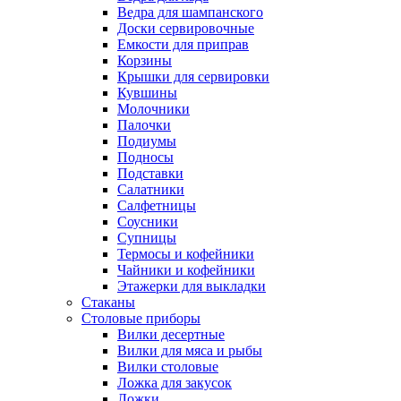
Ведра для шампанского
Доски сервировочные
Емкости для приправ
Корзины
Крышки для сервировки
Кувшины
Молочники
Палочки
Подиумы
Подносы
Подставки
Салатники
Салфетницы
Соусники
Супницы
Термосы и кофейники
Чайники и кофейники
Этажерки для выкладки
Стаканы
Столовые приборы
Вилки десертные
Вилки для мяса и рыбы
Вилки столовые
Ложка для закусок
Ложки