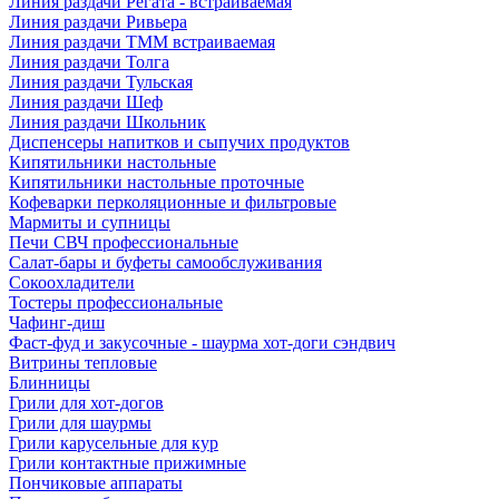
Линия раздачи Регата - встраиваемая
Линия раздачи Ривьера
Линия раздачи ТММ встраиваемая
Линия раздачи Толга
Линия раздачи Тульская
Линия раздачи Шеф
Линия раздачи Школьник
Диспенсеры напитков и сыпучих продуктов
Кипятильники настольные
Кипятильники настольные проточные
Кофеварки перколяционные и фильтровые
Мармиты и супницы
Печи СВЧ профессиональные
Салат-бары и буфеты самообслуживания
Сокоохладители
Тостеры профессиональные
Чафинг-диш
Фаст-фуд и закусочные - шаурма хот-доги сэндвич
Витрины тепловые
Блинницы
Грили для хот-догов
Грили для шаурмы
Грили карусельные для кур
Грили контактные прижимные
Пончиковые аппараты