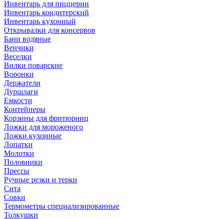
Инвентарь для пиццерии
Инвентарь кондитерский
Инвентарь кухонный
Открывалки для консервов
Бани водяные
Венчики
Веселки
Вилки поварские
Воронки
Держатели
Дуршлаги
Емкости
Контейнеры
Корзины для фритюрниц
Ложки для мороженого
Ложки кухонные
Лопатки
Молотки
Половники
Прессы
Ручные резки и терки
Сита
Совки
Термометры специализированные
Толкушки