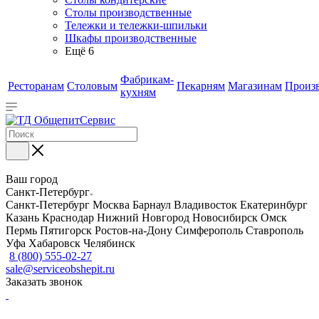
Столы производственные
Тележки и тележки-шпильки
Шкафы производственные
Ещё 6
Фабрикам-
Ресторанам
Столовым
Пекарням
Магазинам
Произ
кухням
Ваш город
Санкт-Петербург
Санкт-Петербург
Москва
Барнаул
Владивосток
Екатеринбург
Казань
Краснодар
Нижний Новгород
Новосибирск
Омск
Пермь
Пятигорск
Ростов-на-Дону
Симферополь
Ставрополь
Уфа
Хабаровск
Челябинск
8 (800) 555-02-27
sale@serviceobshepit.ru
Заказать звонок