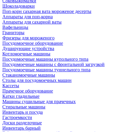
Соковыжималки
Шоколадоварки
Поп-корн сахарная вата мороженое десерты
Аппараты для поп-корна
Аппараты для сахарной ваты
Вафельницы
Граниторы
Фризеры для мороженого
Посудомоечное оборудование
Душирующие устройства
Котломоечные машины
Посудомоечные машины купольного типа
Посудомоечные машины с фронтальной загрузкой
Посудомоечные машины туннельного типа
Стаканомоечные машины
Столы для посудомоечных машин
Кассеты
Прачечное оборудование
Катки гладильные
Машины сушильные для прачечных
Стиральные машины
Инвентарь и посуда
Гастроемкости
Доски разделочные
Инвентарь барный