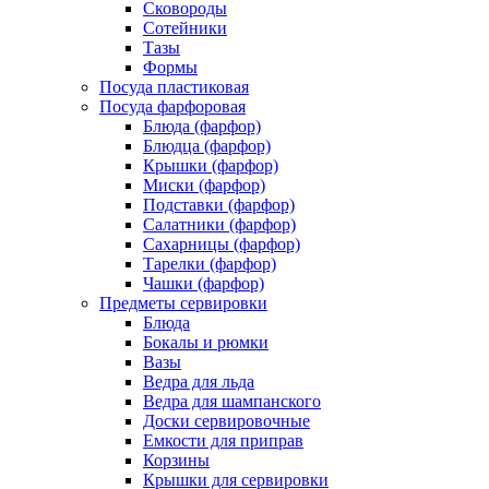
Сковороды
Сотейники
Тазы
Формы
Посуда пластиковая
Посуда фарфоровая
Блюда (фарфор)
Блюдца (фарфор)
Крышки (фарфор)
Миски (фарфор)
Подставки (фарфор)
Салатники (фарфор)
Сахарницы (фарфор)
Тарелки (фарфор)
Чашки (фарфор)
Предметы сервировки
Блюда
Бокалы и рюмки
Вазы
Ведра для льда
Ведра для шампанского
Доски сервировочные
Емкости для приправ
Корзины
Крышки для сервировки