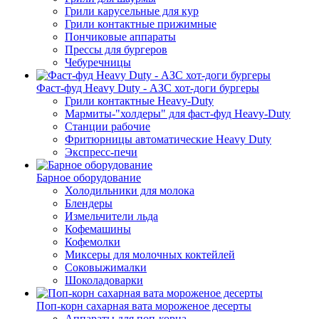
Грили карусельные для кур
Грили контактные прижимные
Пончиковые аппараты
Прессы для бургеров
Чебуречницы
Фаст-фуд Heavy Duty - АЗС хот-доги бургеры
Грили контактные Heavy-Duty
Мармиты-"холдеры" для фаст-фуд Heavy-Duty
Станции рабочие
Фритюрницы автоматические Heavy Duty
Экспресс-печи
Барное оборудование
Холодильники для молока
Блендеры
Измельчители льда
Кофемашины
Кофемолки
Миксеры для молочных коктейлей
Соковыжималки
Шоколадоварки
Поп-корн сахарная вата мороженое десерты
Аппараты для поп-корна