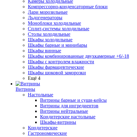
Камеры холодильные
Компрессорно-конденсаторные блоки
Лари морозильные
Льдогенераторы
Моноблоки холодильные
Сплит-системы холодильные
Столы холодильные
Шкафы холодильные
Шкафы барные и минибары
Шкафы винные
Шкафы комбинированные двухкамерные +6/-18
Шкафы с контролем влажности
Шкафы фармацевтические
Шкафы шоковой заморозки
Ещё 4
Витрины
Настольные
Витрины барные и суши-кейсы
Витрины для ингредиентов
Витрины нейтральные
Кондитерские настольные
Шкафы-витрины
Кондитерские
Гастрономические