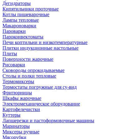
Дегидраторы
Кипятильники проточные
Котлы пищеварочные
Лампы тепловые
Макароноварки
Пароварки
Пароконвектоматы
Печи коптильни и низкотемпературные
Плитки индукционные настольные
Плиты
Поверхности жарочные
Рисоварки
Сковороды опрокидываемые
Столы и полки тепловые
Термомиксеры
Термостаты погружные для су-вид
Фритюрницы
Шкафы жарочные
Электромеханическое оборудование
Картофелечистки
Куттеры
Лапшерезки и пастоформовочные машины
Маринаторы
Миксеры ручные
Мясорубки