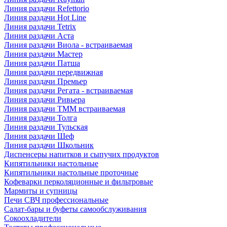
Линия раздачи Refettorio
Линия раздачи Hot Line
Линия раздачи Tetrix
Линия раздачи Аста
Линия раздачи Виола - встраиваемая
Линия раздачи Мастер
Линия раздачи Патша
Линия раздачи передвижная
Линия раздачи Премьер
Линия раздачи Регата - встраиваемая
Линия раздачи Ривьера
Линия раздачи ТММ встраиваемая
Линия раздачи Толга
Линия раздачи Тульская
Линия раздачи Шеф
Линия раздачи Школьник
Диспенсеры напитков и сыпучих продуктов
Кипятильники настольные
Кипятильники настольные проточные
Кофеварки перколяционные и фильтровые
Мармиты и супницы
Печи СВЧ профессиональные
Салат-бары и буфеты самообслуживания
Сокоохладители