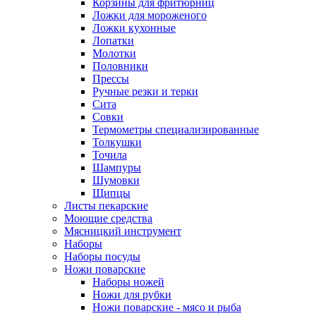
Корзины для фритюрниц
Ложки для мороженого
Ложки кухонные
Лопатки
Молотки
Половники
Прессы
Ручные резки и терки
Сита
Совки
Термометры специализированные
Толкушки
Точила
Шампуры
Шумовки
Щипцы
Листы пекарские
Моющие средства
Мясницкий инструмент
Наборы
Наборы посуды
Ножи поварские
Наборы ножей
Ножи для рубки
Ножи поварские - мясо и рыба