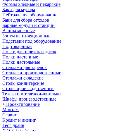
Формы хлебные и пекарские
Баки для мусора
Нейтральное оборудование
Баки для сбора отходов
Барные модули и станции
Ванны моечные
Зонты вентиляционные
Подставки под оборудование
Подтоварники
Полки для тарелок и досок
Полки настенные
Полки настольные
Стеллажи для тарелок
Стеллажи производственные
Стеллажи складские
Столы кондитерские
Столы производственные
Тележки и тележки-шпильки
Шкафы производственные
Проектирование
Монтаж
Сервис
Кредит и лизинг
Тест-драйв
ХАССП и Аудит