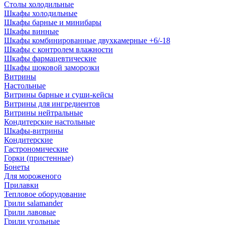
Столы холодильные
Шкафы холодильные
Шкафы барные и минибары
Шкафы винные
Шкафы комбинированные двухкамерные +6/-18
Шкафы с контролем влажности
Шкафы фармацевтические
Шкафы шоковой заморозки
Витрины
Настольные
Витрины барные и суши-кейсы
Витрины для ингредиентов
Витрины нейтральные
Кондитерские настольные
Шкафы-витрины
Кондитерские
Гастрономические
Горки (пристенные)
Бонеты
Для мороженого
Прилавки
Тепловое оборудование
Грили salamander
Грили лавовые
Грили угольные