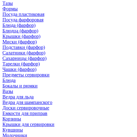
Тазы
Формы
Посуда пластиковая
Посуда фарфоровая
Блюда (фарфор)
Блюдца (фарфор)
Крышки (фарфор)
Миски (фарфор)
Подставки (фарфор)
Салатники (фарфор)
Сахарницы (фарфор)
Тарелки (фарфор)
Чашки (фарфор)
Предметы сервировки
Блюда
Бокалы и рюмки
Вазы
Ведра для льда
Ведра для шампанского
Доски сервировочные
Емкости для приправ
Корзины
Крышки для сервировки
Кувшины
Молочники