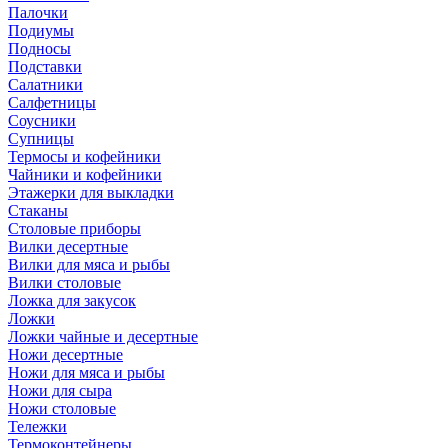
Палочки
Подиумы
Подносы
Подставки
Салатники
Салфетницы
Соусники
Супницы
Термосы и кофейники
Чайники и кофейники
Этажерки для выкладки
Стаканы
Столовые приборы
Вилки десертные
Вилки для мяса и рыбы
Вилки столовые
Ложка для закусок
Ложки
Ложки чайные и десертные
Ножи десертные
Ножи для мяса и рыбы
Ножи для сыра
Ножи столовые
Тележки
Термоконтейнеры