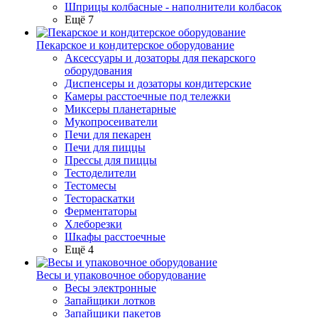
Шприцы колбасные - наполнители колбасок
Ещё 7
Пекарское и кондитерское оборудование
Аксессуары и дозаторы для пекарского
оборудования
Диспенсеры и дозаторы кондитерские
Камеры расстоечные под тележки
Миксеры планетарные
Мукопросеиватели
Печи для пекарен
Печи для пиццы
Прессы для пиццы
Тестоделители
Тестомесы
Тестораскатки
Ферментаторы
Хлеборезки
Шкафы расстоечные
Ещё 4
Весы и упаковочное оборудование
Весы электронные
Запайщики лотков
Запайщики пакетов