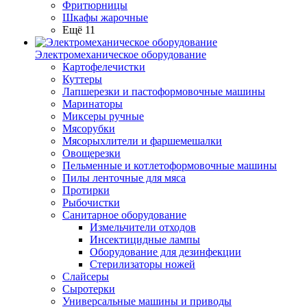
Фритюрницы
Шкафы жарочные
Ещё 11
Электромеханическое оборудование
Картофелечистки
Куттеры
Лапшерезки и пастоформовочные машины
Маринаторы
Миксеры ручные
Мясорубки
Мясорыхлители и фаршемешалки
Овощерезки
Пельменные и котлетоформовочные машины
Пилы ленточные для мяса
Протирки
Рыбочистки
Санитарное оборудование
Измельчители отходов
Инсектицидные лампы
Оборудование для дезинфекции
Стерилизаторы ножей
Слайсеры
Сыротерки
Универсальные машины и приводы