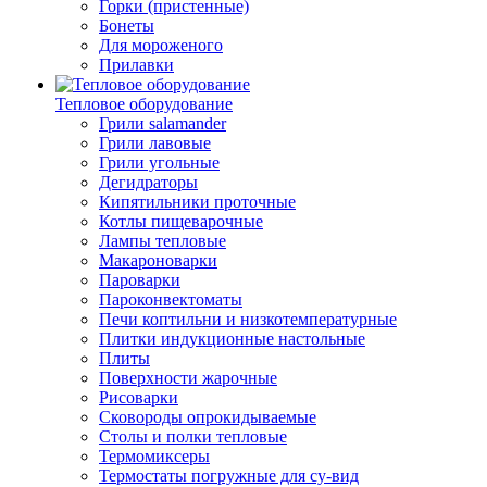
Горки (пристенные)
Бонеты
Для мороженого
Прилавки
Тепловое оборудование
Грили salamander
Грили лавовые
Грили угольные
Дегидраторы
Кипятильники проточные
Котлы пищеварочные
Лампы тепловые
Макароноварки
Пароварки
Пароконвектоматы
Печи коптильни и низкотемпературные
Плитки индукционные настольные
Плиты
Поверхности жарочные
Рисоварки
Сковороды опрокидываемые
Столы и полки тепловые
Термомиксеры
Термостаты погружные для су-вид