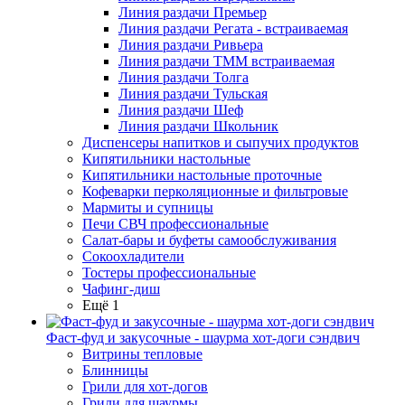
Линия раздачи Премьер
Линия раздачи Регата - встраиваемая
Линия раздачи Ривьера
Линия раздачи ТММ встраиваемая
Линия раздачи Толга
Линия раздачи Тульская
Линия раздачи Шеф
Линия раздачи Школьник
Диспенсеры напитков и сыпучих продуктов
Кипятильники настольные
Кипятильники настольные проточные
Кофеварки перколяционные и фильтровые
Мармиты и супницы
Печи СВЧ профессиональные
Салат-бары и буфеты самообслуживания
Сокоохладители
Тостеры профессиональные
Чафинг-диш
Ещё 1
Фаст-фуд и закусочные - шаурма хот-доги сэндвич
Витрины тепловые
Блинницы
Грили для хот-догов
Грили для шаурмы