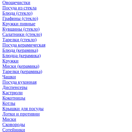
Овощечистки
Посуда из стекла
Блюда (стекло)
Графины (стекло)
Кружки пивные
Кувшины (стекло)
Салатники (стекло)
Тарелки (стекло)
Посуда керамическая
Блюда (керамика)
Блюдца (керамика)
Кружки
Миски (керамика)
Тарелки (керамика)
Чашки
Посуда кухонная
Диспенсеры
Кастрюли
Кокотницы
Котлы
Крышки для посуды
Лотки и противни
Миски
Сковороды
Сотейники