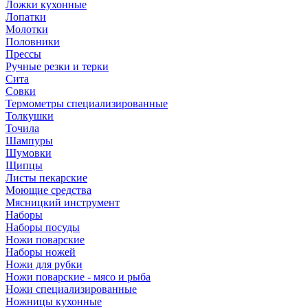
Ложки кухонные
Лопатки
Молотки
Половники
Прессы
Ручные резки и терки
Сита
Совки
Термометры специализированные
Толкушки
Точила
Шампуры
Шумовки
Щипцы
Листы пекарские
Моющие средства
Мясницкий инструмент
Наборы
Наборы посуды
Ножи поварские
Наборы ножей
Ножи для рубки
Ножи поварские - мясо и рыба
Ножи специализированные
Ножницы кухонные