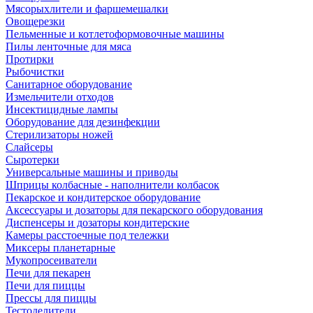
Мясорыхлители и фаршемешалки
Овощерезки
Пельменные и котлетоформовочные машины
Пилы ленточные для мяса
Протирки
Рыбочистки
Санитарное оборудование
Измельчители отходов
Инсектицидные лампы
Оборудование для дезинфекции
Стерилизаторы ножей
Слайсеры
Сыротерки
Универсальные машины и приводы
Шприцы колбасные - наполнители колбасок
Пекарское и кондитерское оборудование
Аксессуары и дозаторы для пекарского оборудования
Диспенсеры и дозаторы кондитерские
Камеры расстоечные под тележки
Миксеры планетарные
Мукопросеиватели
Печи для пекарен
Печи для пиццы
Прессы для пиццы
Тестоделители