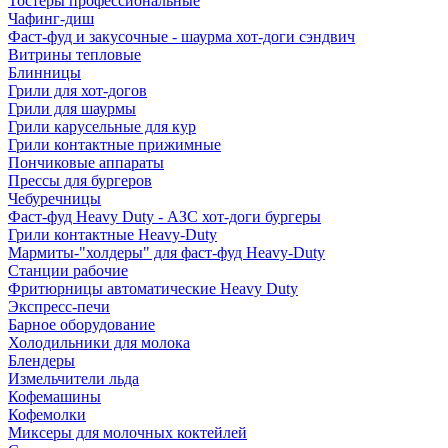
Тостеры профессиональные
Чафинг-диш
Фаст-фуд и закусочные - шаурма хот-доги сэндвич
Витрины тепловые
Блинницы
Грили для хот-догов
Грили для шаурмы
Грили карусельные для кур
Грили контактные прижимные
Пончиковые аппараты
Прессы для бургеров
Чебуречницы
Фаст-фуд Heavy Duty - АЗС хот-доги бургеры
Грили контактные Heavy-Duty
Мармиты-"холдеры" для фаст-фуд Heavy-Duty
Станции рабочие
Фритюрницы автоматические Heavy Duty
Экспресс-печи
Барное оборудование
Холодильники для молока
Блендеры
Измельчители льда
Кофемашины
Кофемолки
Миксеры для молочных коктейлей