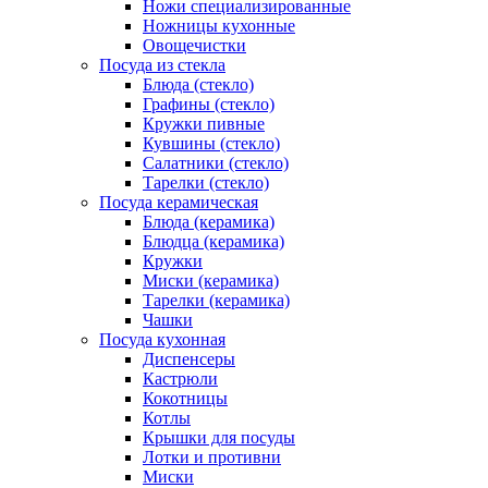
Ножи специализированные
Ножницы кухонные
Овощечистки
Посуда из стекла
Блюда (стекло)
Графины (стекло)
Кружки пивные
Кувшины (стекло)
Салатники (стекло)
Тарелки (стекло)
Посуда керамическая
Блюда (керамика)
Блюдца (керамика)
Кружки
Миски (керамика)
Тарелки (керамика)
Чашки
Посуда кухонная
Диспенсеры
Кастрюли
Кокотницы
Котлы
Крышки для посуды
Лотки и противни
Миски