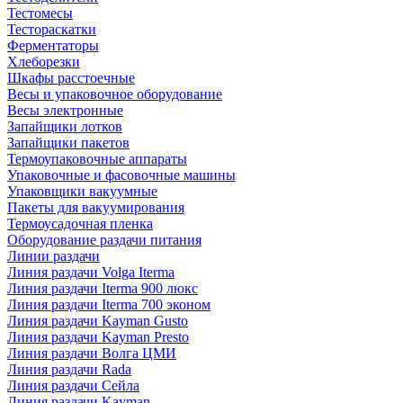
Тестомесы
Тестораскатки
Ферментаторы
Хлеборезки
Шкафы расстоечные
Весы и упаковочное оборудование
Весы электронные
Запайщики лотков
Запайщики пакетов
Термоупаковочные аппараты
Упаковочные и фасовочные машины
Упаковщики вакуумные
Пакеты для вакуумирования
Термоусадочная пленка
Оборудование раздачи питания
Линии раздачи
Линия раздачи Volga Iterma
Линия раздачи Iterma 900 люкс
Линия раздачи Iterma 700 эконом
Линия раздачи Kayman Gusto
Линия раздачи Kayman Presto
Линия раздачи Волга ЦМИ
Линия раздачи Rada
Линия раздачи Сейла
Линия раздачи Kayman