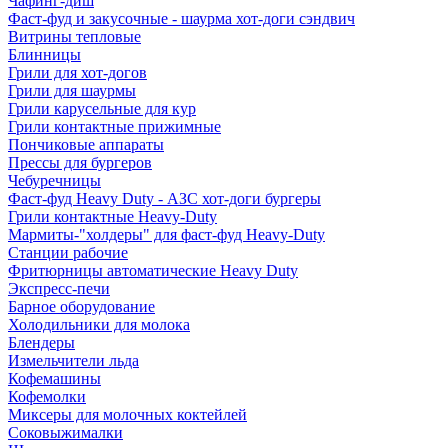
Чафинг-диш
Фаст-фуд и закусочные - шаурма хот-доги сэндвич
Витрины тепловые
Блинницы
Грили для хот-догов
Грили для шаурмы
Грили карусельные для кур
Грили контактные прижимные
Пончиковые аппараты
Прессы для бургеров
Чебуречницы
Фаст-фуд Heavy Duty - АЗС хот-доги бургеры
Грили контактные Heavy-Duty
Мармиты-"холдеры" для фаст-фуд Heavy-Duty
Станции рабочие
Фритюрницы автоматические Heavy Duty
Экспресс-печи
Барное оборудование
Холодильники для молока
Блендеры
Измельчители льда
Кофемашины
Кофемолки
Миксеры для молочных коктейлей
Соковыжималки