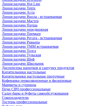
Линия раздачи Hot Line
Линия раздачи Tetrix
Линия раздачи Аста
Линия раздачи Виола - встраиваемая
Линия раздачи Мастер
Линия раздачи Патша
Линия раздачи передвижная
Линия раздачи Премьер
Линия раздачи Регата - встраиваемая
Линия раздачи Ривьера
Линия раздачи ТММ встраиваемая
Линия раздачи Толга
Линия раздачи Тульская
Линия раздачи Шеф
Линия раздачи Школьник
Диспенсеры напитков и сыпучих продуктов
Кипятильники настольные
Кипятильники настольные проточные
Кофеварки перколяционные и фильтровые
Мармиты и супницы
Печи СВЧ профессиональные
Салат-бары и буфеты самообслуживания
Сокоохладители
Тостеры профессиональные