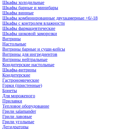
Шкафы холодильные
Шкафы барные и минибары
Шкафы винные
Шкафы комбинированные двухкамерные +6/-18
Шкафы с контролем влажности
Шкафы фармацевтические
Шкафы шоковой заморозки
Витрины
Настольные
Витрины барные и суши-кейсы
Витрины для ингредиентов
Витрины нейтральные
Кондитерские настольные
Шкафы-витрины
Кондитерские
Гастрономические
Горки (пристенные)
Бонеты
Для мороженого
Прилавки
Тепловое оборудование
Грили salamander
Грили лавовые
Грили угольные
Дегидраторы