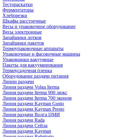
Тестораскатки
Ферментаторы
Хлеборезки
Шкафы расстоечные
Весы и упаковочное оборудование
Весы электронные
Запайщики лотков
Запайщики пакетов
Термоупаковочные аппараты
Упаковочные и фасовочные машины
Упаковщики вакуумные
Пакеты для вакуумирования
Термоусадочная пленка
Оборудование раздачи питания
Линии раздачи
Линия раздачи Volga Iterma
Линия раздачи Iterma 900 люкс
Линия раздачи Iterma 700 эконом
Линия раздачи Kayman Gusto
Линия раздачи Kayman Presto
Линия раздачи Волга ЦМИ
Линия раздачи Rada
Линия раздачи Сейла
Линия раздачи Kayman
Линия раздачи Refettorio