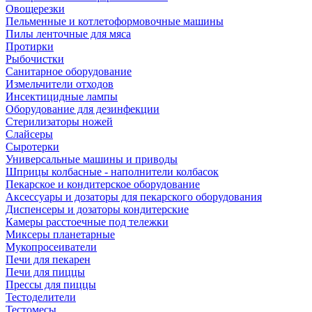
Овощерезки
Пельменные и котлетоформовочные машины
Пилы ленточные для мяса
Протирки
Рыбочистки
Санитарное оборудование
Измельчители отходов
Инсектицидные лампы
Оборудование для дезинфекции
Стерилизаторы ножей
Слайсеры
Сыротерки
Универсальные машины и приводы
Шприцы колбасные - наполнители колбасок
Пекарское и кондитерское оборудование
Аксессуары и дозаторы для пекарского оборудования
Диспенсеры и дозаторы кондитерские
Камеры расстоечные под тележки
Миксеры планетарные
Мукопросеиватели
Печи для пекарен
Печи для пиццы
Прессы для пиццы
Тестоделители
Тестомесы