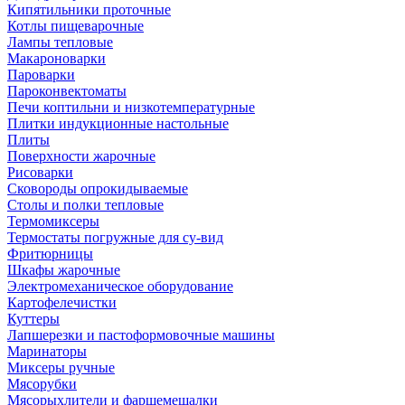
Кипятильники проточные
Котлы пищеварочные
Лампы тепловые
Макароноварки
Пароварки
Пароконвектоматы
Печи коптильни и низкотемпературные
Плитки индукционные настольные
Плиты
Поверхности жарочные
Рисоварки
Сковороды опрокидываемые
Столы и полки тепловые
Термомиксеры
Термостаты погружные для су-вид
Фритюрницы
Шкафы жарочные
Электромеханическое оборудование
Картофелечистки
Куттеры
Лапшерезки и пастоформовочные машины
Маринаторы
Миксеры ручные
Мясорубки
Мясорыхлители и фаршемешалки