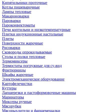
Кипятильники проточные
Котлы пищеварочные
Лампы тепловые
Макароноварки
Пароварки
Пароконвектоматы
Печи коптильни и низкотемпературные
Плитки индукционные настольные
Плиты
Поверхности жарочные
Рисоварки
Сковороды опрокидываемые
Столы и полки тепловые
Термомиксеры
Термостаты погружные для су-вид
Фритюрницы
Шкафы жарочные
Электромеханическое оборудование
Картофелечистки
Куттеры
Лапшерезки и пастоформовочные машины
Маринаторы
Миксеры ручные
Мясорубки
Мясорыхлители и фаршемешалки