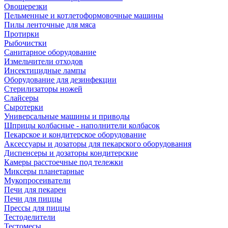
Овощерезки
Пельменные и котлетоформовочные машины
Пилы ленточные для мяса
Протирки
Рыбочистки
Санитарное оборудование
Измельчители отходов
Инсектицидные лампы
Оборудование для дезинфекции
Стерилизаторы ножей
Слайсеры
Сыротерки
Универсальные машины и приводы
Шприцы колбасные - наполнители колбасок
Пекарское и кондитерское оборудование
Аксессуары и дозаторы для пекарского оборудования
Диспенсеры и дозаторы кондитерские
Камеры расстоечные под тележки
Миксеры планетарные
Мукопросеиватели
Печи для пекарен
Печи для пиццы
Прессы для пиццы
Тестоделители
Тестомесы