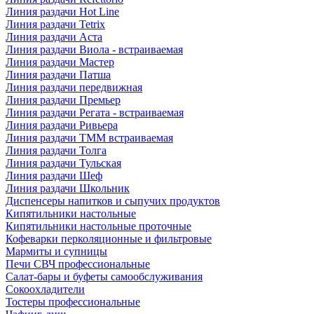
Линия раздачи Hot Line
Линия раздачи Tetrix
Линия раздачи Аста
Линия раздачи Виола - встраиваемая
Линия раздачи Мастер
Линия раздачи Патша
Линия раздачи передвижная
Линия раздачи Премьер
Линия раздачи Регата - встраиваемая
Линия раздачи Ривьера
Линия раздачи ТММ встраиваемая
Линия раздачи Толга
Линия раздачи Тульская
Линия раздачи Шеф
Линия раздачи Школьник
Диспенсеры напитков и сыпучих продуктов
Кипятильники настольные
Кипятильники настольные проточные
Кофеварки перколяционные и фильтровые
Мармиты и супницы
Печи СВЧ профессиональные
Салат-бары и буфеты самообслуживания
Сокоохладители
Тостеры профессиональные