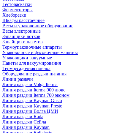
Тестораскатки
Ферментаторы
Хлеборезки
Шкафы расстоечные
Весы и упаковочное оборудование
Весы электронные
Запайщики лотков
Запайщики пакетов
Термоупаковочные аппараты
Упаковочные и фасовочные машины
Упаковщики вакуумные
Пакеты для вакуумирования
Термоусадочная пленка
Оборудование раздачи питания
Линии раздачи
Линия раздачи Volga Iterma
Линия раздачи Iterma 900 люкс
Линия раздачи Iterma 700 эконом
Линия раздачи Kayman Gusto
Линия раздачи Kayman Presto
Линия раздачи Волга ЦМИ
Линия раздачи Rada
Линия раздачи Сейла
Линия раздачи Kayman
Линия раздачи Refettorio