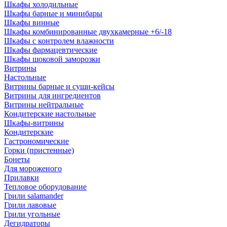
Шкафы холодильные
Шкафы барные и минибары
Шкафы винные
Шкафы комбинированные двухкамерные +6/-18
Шкафы с контролем влажности
Шкафы фармацевтические
Шкафы шоковой заморозки
Витрины
Настольные
Витрины барные и суши-кейсы
Витрины для ингредиентов
Витрины нейтральные
Кондитерские настольные
Шкафы-витрины
Кондитерские
Гастрономические
Горки (пристенные)
Бонеты
Для мороженого
Прилавки
Тепловое оборудование
Грили salamander
Грили лавовые
Грили угольные
Дегидраторы