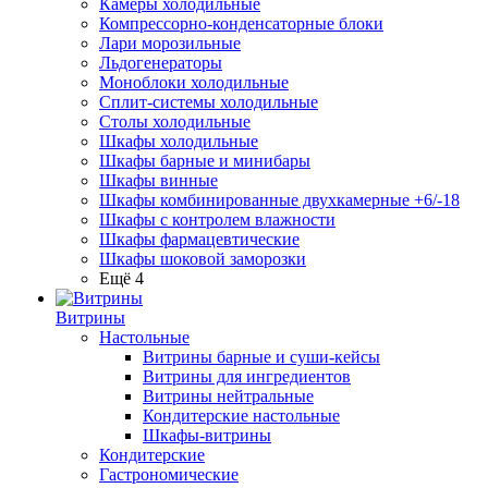
Камеры холодильные
Компрессорно-конденсаторные блоки
Лари морозильные
Льдогенераторы
Моноблоки холодильные
Сплит-системы холодильные
Столы холодильные
Шкафы холодильные
Шкафы барные и минибары
Шкафы винные
Шкафы комбинированные двухкамерные +6/-18
Шкафы с контролем влажности
Шкафы фармацевтические
Шкафы шоковой заморозки
Ещё 4
Витрины
Настольные
Витрины барные и суши-кейсы
Витрины для ингредиентов
Витрины нейтральные
Кондитерские настольные
Шкафы-витрины
Кондитерские
Гастрономические