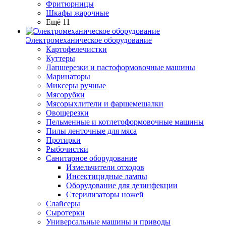
Фритюрницы
Шкафы жарочные
Ещё 11
Электромеханическое оборудование
Картофелечистки
Куттеры
Лапшерезки и пастоформовочные машины
Маринаторы
Миксеры ручные
Мясорубки
Мясорыхлители и фаршемешалки
Овощерезки
Пельменные и котлетоформовочные машины
Пилы ленточные для мяса
Протирки
Рыбочистки
Санитарное оборудование
Измельчители отходов
Инсектицидные лампы
Оборудование для дезинфекции
Стерилизаторы ножей
Слайсеры
Сыротерки
Универсальные машины и приводы