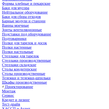
Формы хлебные и пекарские
Баки для мусора
Нейтральное оборудование
Баки для сбора отходов
Барные модули и станции
Ванны моечные
Зонты вентиляционные
Подставки под оборудование
Подтоварники
Полки для тарелок и досок
Полки настенные
Полки настольные
Стеллажи для тарелок
Стеллажи производственные
Стеллажи складские
Столы кондитерские
Столы производственные
Тележки и тележки-шпильки
Шкафы производственные
Проектирование
Монтаж
Сервис
Кредит и лизинг
Тест-драйв
ХАССП и Аудит