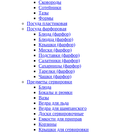
Сковороды
Сотейники
Тазы
Формы
Посуда пластиковая
Посуда фарфоровая
Блюда (фарфор)
Блюдца (фарфор)
Крышки (фарфор)
Миски (фарфор)
Подставки (фарфор)
Салатники (фарфор)
Сахарницы (фарфор)
Тарелки (фарфор)
Чашки (фарфор)
Предметы сервировки
Блюда
Бокалы и рюмки
Вазы
Ведра для льда
Ведра для шампанского
Доски сервировочные
Емкости для приправ
Корзины
Крышки для сервировки