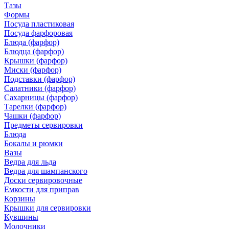
Тазы
Формы
Посуда пластиковая
Посуда фарфоровая
Блюда (фарфор)
Блюдца (фарфор)
Крышки (фарфор)
Миски (фарфор)
Подставки (фарфор)
Салатники (фарфор)
Сахарницы (фарфор)
Тарелки (фарфор)
Чашки (фарфор)
Предметы сервировки
Блюда
Бокалы и рюмки
Вазы
Ведра для льда
Ведра для шампанского
Доски сервировочные
Емкости для приправ
Корзины
Крышки для сервировки
Кувшины
Молочники