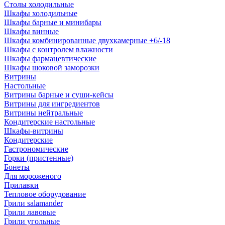
Столы холодильные
Шкафы холодильные
Шкафы барные и минибары
Шкафы винные
Шкафы комбинированные двухкамерные +6/-18
Шкафы с контролем влажности
Шкафы фармацевтические
Шкафы шоковой заморозки
Витрины
Настольные
Витрины барные и суши-кейсы
Витрины для ингредиентов
Витрины нейтральные
Кондитерские настольные
Шкафы-витрины
Кондитерские
Гастрономические
Горки (пристенные)
Бонеты
Для мороженого
Прилавки
Тепловое оборудование
Грили salamander
Грили лавовые
Грили угольные