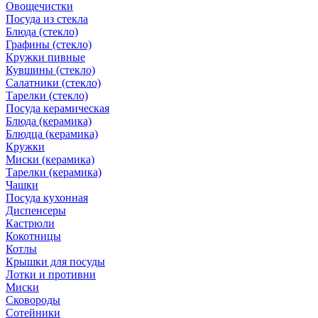
Овощечистки
Посуда из стекла
Блюда (стекло)
Графины (стекло)
Кружки пивные
Кувшины (стекло)
Салатники (стекло)
Тарелки (стекло)
Посуда керамическая
Блюда (керамика)
Блюдца (керамика)
Кружки
Миски (керамика)
Тарелки (керамика)
Чашки
Посуда кухонная
Диспенсеры
Кастрюли
Кокотницы
Котлы
Крышки для посуды
Лотки и противни
Миски
Сковороды
Сотейники