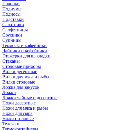
Палочки
Подиумы
Подносы
Подставки
Салатники
Салфетницы
Соусники
Супницы
Термосы и кофейники
Чайники и кофейники
Этажерки для выкладки
Стаканы
Столовые приборы
Вилки десертные
Вилки для мяса и рыбы
Вилки столовые
Ложка для закусок
Ложки
Ложки чайные и десертные
Ножи десертные
Ножи для мяса и рыбы
Ножи для сыра
Ножи столовые
Тележки
Термоконтейнеры