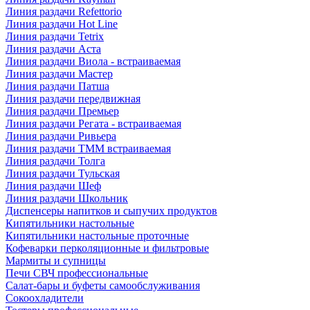
Линия раздачи Refettorio
Линия раздачи Hot Line
Линия раздачи Tetrix
Линия раздачи Аста
Линия раздачи Виола - встраиваемая
Линия раздачи Мастер
Линия раздачи Патша
Линия раздачи передвижная
Линия раздачи Премьер
Линия раздачи Регата - встраиваемая
Линия раздачи Ривьера
Линия раздачи ТММ встраиваемая
Линия раздачи Толга
Линия раздачи Тульская
Линия раздачи Шеф
Линия раздачи Школьник
Диспенсеры напитков и сыпучих продуктов
Кипятильники настольные
Кипятильники настольные проточные
Кофеварки перколяционные и фильтровые
Мармиты и супницы
Печи СВЧ профессиональные
Салат-бары и буфеты самообслуживания
Сокоохладители