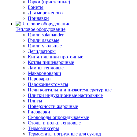
Горки (пристенные)
Бонеты
Для мороженого
Прилавки
Тепловое оборудование
Грили salamander
Грили лавовые
Грили угольные
Дегидраторы
Кипятильники проточные
Котлы пищеварочные
Лампы тепловые
Макароноварки
Пароварки
Пароконвектоматы
Печи коптильни и низкотемпературные
Плитки индукционные настольные
Плиты
Поверхности жарочные
Рисоварки
Сковороды опрокидываемые
Столы и полки тепловые
Термомиксеры
Термостаты погружные для су-вид