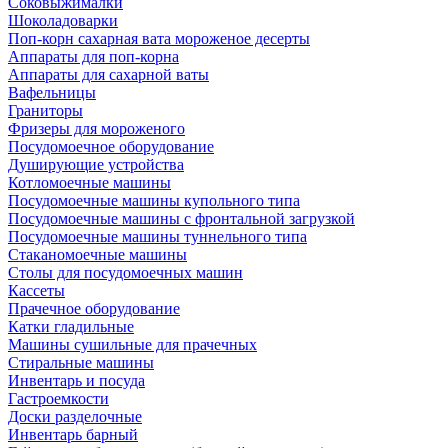
Соковыжималки
Шоколадоварки
Поп-корн сахарная вата мороженое десерты
Аппараты для поп-корна
Аппараты для сахарной ваты
Вафельницы
Граниторы
Фризеры для мороженого
Посудомоечное оборудование
Душирующие устройства
Котломоечные машины
Посудомоечные машины купольного типа
Посудомоечные машины с фронтальной загрузкой
Посудомоечные машины туннельного типа
Стаканомоечные машины
Столы для посудомоечных машин
Кассеты
Прачечное оборудование
Катки гладильные
Машины сушильные для прачечных
Стиральные машины
Инвентарь и посуда
Гастроемкости
Доски разделочные
Инвентарь барный