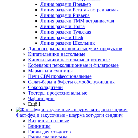
Линия раздачи Премьер
Линия раздачи Регата - встраиваемая
Линия раздачи Ривьера
Линия раздачи ТММ встраиваемая
Линия раздачи Толга
Линия раздачи Тульская
Линия раздачи Шеф
Линия раздачи Школьник
Диспенсеры напитков и сыпучих продуктов
Кипятильники настольные
Кипятильники настольные проточные
Кофеварки перколяционные и фильтровые
Мармиты и супницы
Печи СВЧ профессиональные
Салат-бары и буфеты самообслуживания
Сокоохладители
Тостеры профессиональные
Чафинг-диш
Ещё 1
Фаст-фуд и закусочные - шаурма хот-доги сэндвич
Витрины тепловые
Блинницы
Грили для хот-догов
Грили для шаурмы