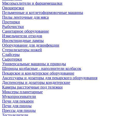
Мясорыхлители и фаршемешалки
Овощерезки
Пельменные и котлетоформовочные машины
Пилы ленточные для мяса
Протирки
Рыбочистки
Санитарное оборудование
Измельчители отходов
Инсектицидные лампы
Оборудование для дезинфекции
Стерилизаторы ножей
Слайсеры
Сыротерки
Универсальные машины и приводы
Шприцы колбасные - наполнители колбасок
Пекарское и кондитерское оборудование
Аксессуары и дозаторы для пекарского оборудования
Диспенсеры и дозаторы кондитерские
Камеры расстоечные под тележки
Миксеры планетарные
Мукопросеиватели
Печи для пекарен
Печи для пиццы
Прессы для пиццы
Тестоделители