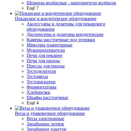
Шприцы колбасные - наполнители колбасок
Ещё 7
Пекарское и кондитерское оборудование
Аксессуары и дозаторы для пекарского
оборудования
Диспенсеры и дозаторы кондитерские
Камеры расстоечные под тележки
Миксеры планетарные
Мукопросеиватели
Печи для пекарен
Печи для пиццы
Прессы для пиццы
Тестоделители
Тестомесы
Тестораскатки
Ферментаторы
Хлеборезки
Шкафы расстоечные
Ещё 4
Весы и упаковочное оборудование
Весы электронные
Запайщики лотков
Запайщики пакетов