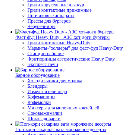
Грили карусельные для кур
Грили контактные прижимные
Пончиковые аппараты
Прессы для бургеров
Чебуречницы
Фаст-фуд Heavy Duty - АЗС хот-доги бургеры
Грили контактные Heavy-Duty
Мармиты-"холдеры" для фаст-фуд Heavy-Duty
Станции рабочие
Фритюрницы автоматические Heavy Duty
Экспресс-печи
Барное оборудование
Холодильники для молока
Блендеры
Измельчители льда
Кофемашины
Кофемолки
Миксеры для молочных коктейлей
Соковыжималки
Шоколадоварки
Поп-корн сахарная вата мороженое десерты
Аппараты для поп-корна