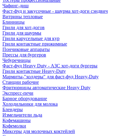
Тостеры профессиональные
Чафинг-диш
Фаст-фуд и закусочные - шаурма хот-доги сэндвич
Витрины тепловые
Блинницы
Грили для хот-догов
Грили для шаурмы
Грили карусельные для кур
Грили контактные прижимные
Пончиковые аппараты
Прессы для бургеров
Чебуречницы
Фаст-фуд Heavy Duty - АЗС хот-доги бургеры
Грили контактные Heavy-Duty
Мармиты-"холдеры" для фаст-фуд Heavy-Duty
Станции рабочие
Фритюрницы автоматические Heavy Duty
Экспресс-печи
Барное оборудование
Холодильники для молока
Блендеры
Измельчители льда
Кофемашины
Кофемолки
Миксеры для молочных коктейлей