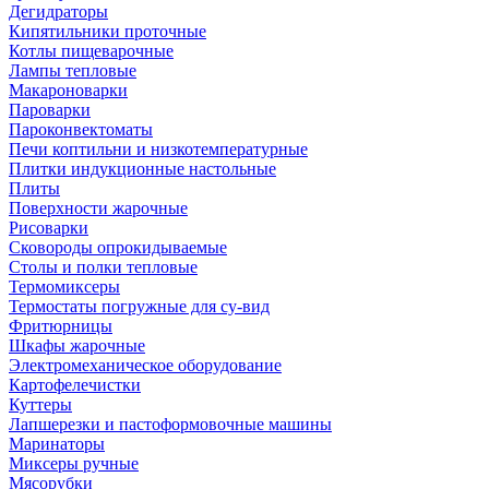
Дегидраторы
Кипятильники проточные
Котлы пищеварочные
Лампы тепловые
Макароноварки
Пароварки
Пароконвектоматы
Печи коптильни и низкотемпературные
Плитки индукционные настольные
Плиты
Поверхности жарочные
Рисоварки
Сковороды опрокидываемые
Столы и полки тепловые
Термомиксеры
Термостаты погружные для су-вид
Фритюрницы
Шкафы жарочные
Электромеханическое оборудование
Картофелечистки
Куттеры
Лапшерезки и пастоформовочные машины
Маринаторы
Миксеры ручные
Мясорубки