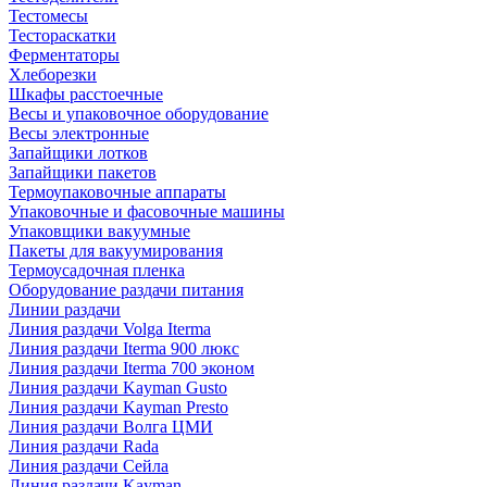
Тестомесы
Тестораскатки
Ферментаторы
Хлеборезки
Шкафы расстоечные
Весы и упаковочное оборудование
Весы электронные
Запайщики лотков
Запайщики пакетов
Термоупаковочные аппараты
Упаковочные и фасовочные машины
Упаковщики вакуумные
Пакеты для вакуумирования
Термоусадочная пленка
Оборудование раздачи питания
Линии раздачи
Линия раздачи Volga Iterma
Линия раздачи Iterma 900 люкс
Линия раздачи Iterma 700 эконом
Линия раздачи Kayman Gusto
Линия раздачи Kayman Presto
Линия раздачи Волга ЦМИ
Линия раздачи Rada
Линия раздачи Сейла
Линия раздачи Kayman