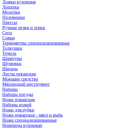
Ложки кухонные
Лопатки
Молотки
Половники
Прессы
Ручные резки и терки
Сита
Совки
Термометры специализированные
Толкушки
Точила
Шампуры
Шумовки
Щипцы
Листы пекарские
Моющие средства
Мясницкий инструмент
Наборы
Наборы посуды
Ножи поварские
Наборы ножей
Ножи для рубки
Ножи поварские - мясо и рыба
Ножи специализированные
Ножницы кухонные