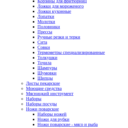
Корзины для фритюрниц
Ложки для мороженого
Ложки кухонные
Лопатки
Молотки
Половники
Прессы
Ручные резки и терки
Сита
Совки
Термометры специализированные
Толкушки
Точила
Шампуры
Шумовки
Щипцы
Листы пекарские
Моющие средства
Мясницкий инструмент
Наборы
Наборы посуды
Ножи поварские
Наборы ножей
Ножи для рубки
Ножи поварские - мясо и рыба