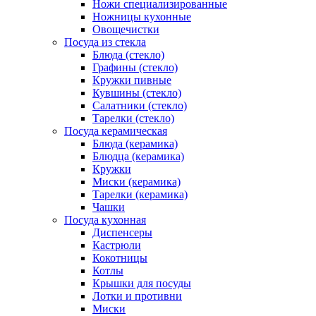
Ножи специализированные
Ножницы кухонные
Овощечистки
Посуда из стекла
Блюда (стекло)
Графины (стекло)
Кружки пивные
Кувшины (стекло)
Салатники (стекло)
Тарелки (стекло)
Посуда керамическая
Блюда (керамика)
Блюдца (керамика)
Кружки
Миски (керамика)
Тарелки (керамика)
Чашки
Посуда кухонная
Диспенсеры
Кастрюли
Кокотницы
Котлы
Крышки для посуды
Лотки и противни
Миски