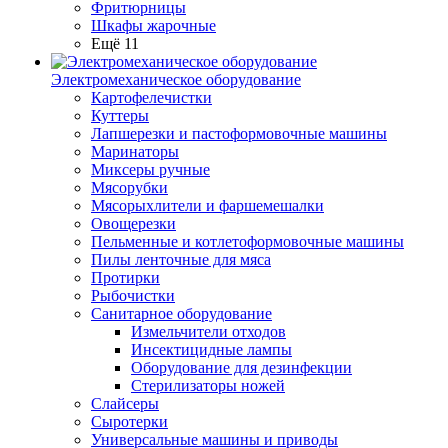
Фритюрницы
Шкафы жарочные
Ещё 11
Электромеханическое оборудование
Картофелечистки
Куттеры
Лапшерезки и пастоформовочные машины
Маринаторы
Миксеры ручные
Мясорубки
Мясорыхлители и фаршемешалки
Овощерезки
Пельменные и котлетоформовочные машины
Пилы ленточные для мяса
Протирки
Рыбочистки
Санитарное оборудование
Измельчители отходов
Инсектицидные лампы
Оборудование для дезинфекции
Стерилизаторы ножей
Слайсеры
Сыротерки
Универсальные машины и приводы