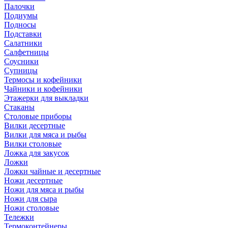
Палочки
Подиумы
Подносы
Подставки
Салатники
Салфетницы
Соусники
Супницы
Термосы и кофейники
Чайники и кофейники
Этажерки для выкладки
Стаканы
Столовые приборы
Вилки десертные
Вилки для мяса и рыбы
Вилки столовые
Ложка для закусок
Ложки
Ложки чайные и десертные
Ножи десертные
Ножи для мяса и рыбы
Ножи для сыра
Ножи столовые
Тележки
Термоконтейнеры