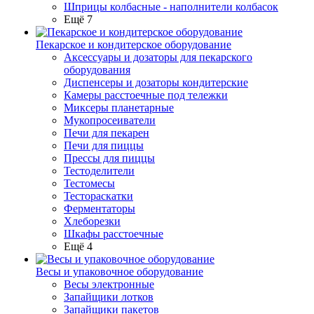
Шприцы колбасные - наполнители колбасок
Ещё 7
Пекарское и кондитерское оборудование
Аксессуары и дозаторы для пекарского
оборудования
Диспенсеры и дозаторы кондитерские
Камеры расстоечные под тележки
Миксеры планетарные
Мукопросеиватели
Печи для пекарен
Печи для пиццы
Прессы для пиццы
Тестоделители
Тестомесы
Тестораскатки
Ферментаторы
Хлеборезки
Шкафы расстоечные
Ещё 4
Весы и упаковочное оборудование
Весы электронные
Запайщики лотков
Запайщики пакетов