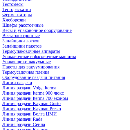
Тестомесы
Тестораскатки
Ферментаторы
Хлеборезки
Шкафы расстоечные
Весы и упаковочное оборудование
Весы электронные
Запайщики лотков
Запайщики пакетов
Термоупаковочные аппараты
Упаковочные и фасовочные машины
Упаковщики вакуумные
Пакеты для вакуумирования
Термоусадочная пленка
Оборудование раздачи питания
Линии раздачи
Линия раздачи Volga Iterma
Линия раздачи Iterma 900 люкс
Линия раздачи Iterma 700 эконом
Линия раздачи Kayman Gusto
Линия раздачи Kayman Presto
Линия раздачи Волга ЦМИ
Линия раздачи Rada
Линия раздачи Сейла
Линия раздачи Kayman