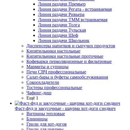
Линия раздачи Премьер
Линия раздачи Регата - встраиваемая
Линия раздачи Ривьера
Линия раздачи ТММ встраиваемая
Линия раздачи Толга
Линия раздачи Тульская
Линия раздачи Шеф
Линия раздачи Школьник
Диспенсеры напитков и сыпучих продуктов
Кипятильники настольные
Кипятильники настольные проточные
Кофеварки перколяционные и фильтровые
Мармиты и супницы
Печи СВЧ профессиональные
Салат-бары и буфеты самообслуживания
Сокоохладители
Тостеры профессиональные
Чафинг-диш
Ещё 1
Фаст-фуд и закусочные - шаурма хот-доги сэндвич
Витрины тепловые
Блинницы
Грили для хот-догов
Грили для шаурмы