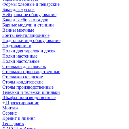
Формы хлебные и пекарские
Баки для мусора
Нейтральное оборудование
Баки для сбора отходов
Барные модули и станции
Ванны моечные
Зонты вентиляционные
Подставки под оборудование
Подтоварники
Полки для тарелок и досок
Полки настенные
Полки настольные
Стеллажи для тарелок
Стеллажи производственные
Стеллажи складские
Столы кондитерские
Столы производственные
Тележки и тележки-шпильки
Шкафы производственные
Проектирование
Монтаж
Сервис
Кредит и лизинг
Тест-драйв
ХАССП и Аудит