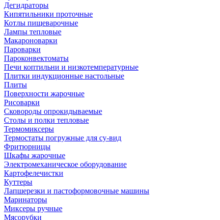
Дегидраторы
Кипятильники проточные
Котлы пищеварочные
Лампы тепловые
Макароноварки
Пароварки
Пароконвектоматы
Печи коптильни и низкотемпературные
Плитки индукционные настольные
Плиты
Поверхности жарочные
Рисоварки
Сковороды опрокидываемые
Столы и полки тепловые
Термомиксеры
Термостаты погружные для су-вид
Фритюрницы
Шкафы жарочные
Электромеханическое оборудование
Картофелечистки
Куттеры
Лапшерезки и пастоформовочные машины
Маринаторы
Миксеры ручные
Мясорубки