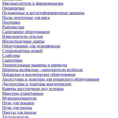
Мясорыхлители и фаршемешалки
Овощерезки
Пельменные и котлетоформовочные машины
Пилы ленточные для мяса
Протирки
Рыбочистки
Санитарное оборудование
Измельчители отходов
Инсектицидные лампы
Оборудование для дезинфекции
Стерилизаторы ножей
Слайсеры
Сыротерки
Универсальные машины и приводы
Шприцы колбасные - наполнители колбасок
Пекарское и кондитерское оборудование
Аксессуары и дозаторы для пекарского оборудования
Диспенсеры и дозаторы кондитерские
Камеры расстоечные под тележки
Миксеры планетарные
Мукопросеиватели
Печи для пекарен
Печи для пиццы
Прессы для пиццы
Тестоделители