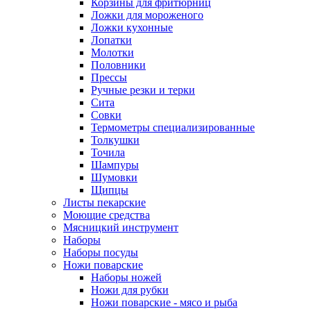
Корзины для фритюрниц
Ложки для мороженого
Ложки кухонные
Лопатки
Молотки
Половники
Прессы
Ручные резки и терки
Сита
Совки
Термометры специализированные
Толкушки
Точила
Шампуры
Шумовки
Щипцы
Листы пекарские
Моющие средства
Мясницкий инструмент
Наборы
Наборы посуды
Ножи поварские
Наборы ножей
Ножи для рубки
Ножи поварские - мясо и рыба