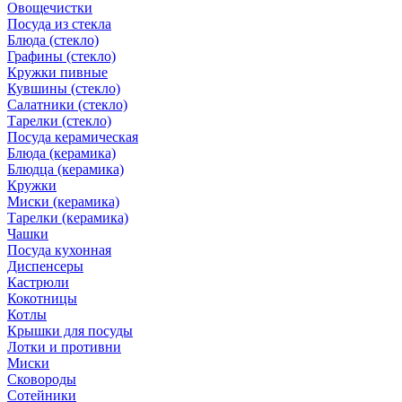
Овощечистки
Посуда из стекла
Блюда (стекло)
Графины (стекло)
Кружки пивные
Кувшины (стекло)
Салатники (стекло)
Тарелки (стекло)
Посуда керамическая
Блюда (керамика)
Блюдца (керамика)
Кружки
Миски (керамика)
Тарелки (керамика)
Чашки
Посуда кухонная
Диспенсеры
Кастрюли
Кокотницы
Котлы
Крышки для посуды
Лотки и противни
Миски
Сковороды
Сотейники