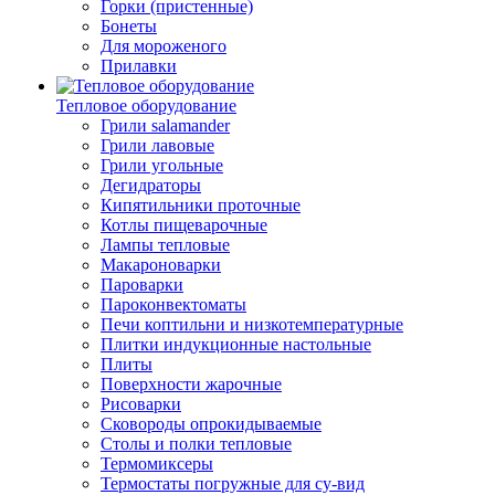
Горки (пристенные)
Бонеты
Для мороженого
Прилавки
Тепловое оборудование
Грили salamander
Грили лавовые
Грили угольные
Дегидраторы
Кипятильники проточные
Котлы пищеварочные
Лампы тепловые
Макароноварки
Пароварки
Пароконвектоматы
Печи коптильни и низкотемпературные
Плитки индукционные настольные
Плиты
Поверхности жарочные
Рисоварки
Сковороды опрокидываемые
Столы и полки тепловые
Термомиксеры
Термостаты погружные для су-вид