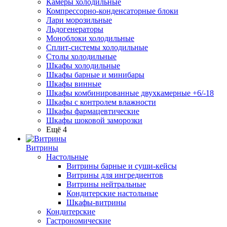
Камеры холодильные
Компрессорно-конденсаторные блоки
Лари морозильные
Льдогенераторы
Моноблоки холодильные
Сплит-системы холодильные
Столы холодильные
Шкафы холодильные
Шкафы барные и минибары
Шкафы винные
Шкафы комбинированные двухкамерные +6/-18
Шкафы с контролем влажности
Шкафы фармацевтические
Шкафы шоковой заморозки
Ещё 4
Витрины
Настольные
Витрины барные и суши-кейсы
Витрины для ингредиентов
Витрины нейтральные
Кондитерские настольные
Шкафы-витрины
Кондитерские
Гастрономические