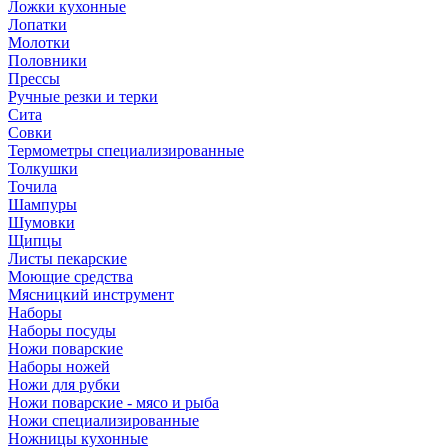
Ложки кухонные
Лопатки
Молотки
Половники
Прессы
Ручные резки и терки
Сита
Совки
Термометры специализированные
Толкушки
Точила
Шампуры
Шумовки
Щипцы
Листы пекарские
Моющие средства
Мясницкий инструмент
Наборы
Наборы посуды
Ножи поварские
Наборы ножей
Ножи для рубки
Ножи поварские - мясо и рыба
Ножи специализированные
Ножницы кухонные