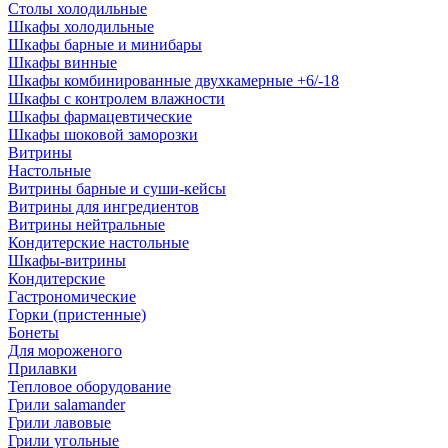
Столы холодильные
Шкафы холодильные
Шкафы барные и минибары
Шкафы винные
Шкафы комбинированные двухкамерные +6/-18
Шкафы с контролем влажности
Шкафы фармацевтические
Шкафы шоковой заморозки
Витрины
Настольные
Витрины барные и суши-кейсы
Витрины для ингредиентов
Витрины нейтральные
Кондитерские настольные
Шкафы-витрины
Кондитерские
Гастрономические
Горки (пристенные)
Бонеты
Для мороженого
Прилавки
Тепловое оборудование
Грили salamander
Грили лавовые
Грили угольные