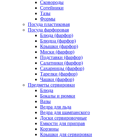
Сковороды
Сотейники
Тазы
Формы
Посуда пластиковая
Посуда фарфоровая
Блюда (фарфор)
Блюдца (фарфор)
Крышки (фарфор)
Миски (фарфор)
Подставки (фарфор)
Салатники (фарфор)
Сахарницы (фарфор)
Тарелки (фарфор)
Чашки (фарфор)
Предметы сервировки
Блюда
Бокалы и рюмки
Вазы
Ведра для льда
Ведра для шампанского
Доски сервировочные
Емкости для приправ
Корзины
Крышки для сервировки