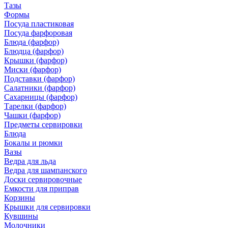
Тазы
Формы
Посуда пластиковая
Посуда фарфоровая
Блюда (фарфор)
Блюдца (фарфор)
Крышки (фарфор)
Миски (фарфор)
Подставки (фарфор)
Салатники (фарфор)
Сахарницы (фарфор)
Тарелки (фарфор)
Чашки (фарфор)
Предметы сервировки
Блюда
Бокалы и рюмки
Вазы
Ведра для льда
Ведра для шампанского
Доски сервировочные
Емкости для приправ
Корзины
Крышки для сервировки
Кувшины
Молочники