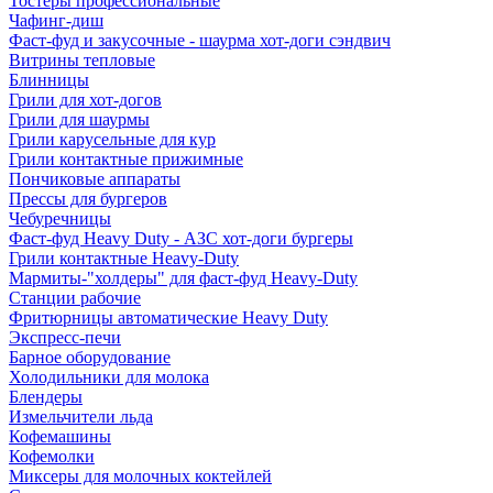
Тостеры профессиональные
Чафинг-диш
Фаст-фуд и закусочные - шаурма хот-доги сэндвич
Витрины тепловые
Блинницы
Грили для хот-догов
Грили для шаурмы
Грили карусельные для кур
Грили контактные прижимные
Пончиковые аппараты
Прессы для бургеров
Чебуречницы
Фаст-фуд Heavy Duty - АЗС хот-доги бургеры
Грили контактные Heavy-Duty
Мармиты-"холдеры" для фаст-фуд Heavy-Duty
Станции рабочие
Фритюрницы автоматические Heavy Duty
Экспресс-печи
Барное оборудование
Холодильники для молока
Блендеры
Измельчители льда
Кофемашины
Кофемолки
Миксеры для молочных коктейлей