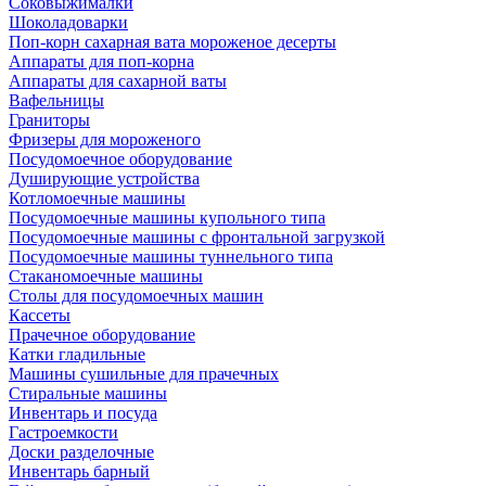
Соковыжималки
Шоколадоварки
Поп-корн сахарная вата мороженое десерты
Аппараты для поп-корна
Аппараты для сахарной ваты
Вафельницы
Граниторы
Фризеры для мороженого
Посудомоечное оборудование
Душирующие устройства
Котломоечные машины
Посудомоечные машины купольного типа
Посудомоечные машины с фронтальной загрузкой
Посудомоечные машины туннельного типа
Стаканомоечные машины
Столы для посудомоечных машин
Кассеты
Прачечное оборудование
Катки гладильные
Машины сушильные для прачечных
Стиральные машины
Инвентарь и посуда
Гастроемкости
Доски разделочные
Инвентарь барный