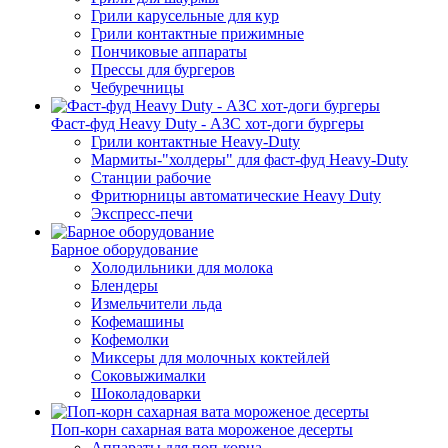
Грили карусельные для кур
Грили контактные прижимные
Пончиковые аппараты
Прессы для бургеров
Чебуречницы
Фаст-фуд Heavy Duty - АЗС хот-доги бургеры
Грили контактные Heavy-Duty
Мармиты-"холдеры" для фаст-фуд Heavy-Duty
Станции рабочие
Фритюрницы автоматические Heavy Duty
Экспресс-печи
Барное оборудование
Холодильники для молока
Блендеры
Измельчители льда
Кофемашины
Кофемолки
Миксеры для молочных коктейлей
Соковыжималки
Шоколадоварки
Поп-корн сахарная вата мороженое десерты
Аппараты для поп-корна