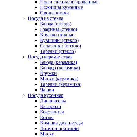
Ножи специализированные
Ножницы кухонные
Овощечистки
Посуда из стекла
Блюда (стекло)
Графины (стекло)
Кружки пивные
Кувшины (стекло)
Салатники (стекло)
Тарелки (стекло)
Посуда керамическая
Блюда (керамика)
Блюдца (керамика)
Кружки
Миски (керамика)
Тарелки (керамика)
Чашки
Посуда кухонная
Диспенсеры
Кастрюли
Кокотницы
Котлы
Крышки для посуды
Лотки и противни
Миски