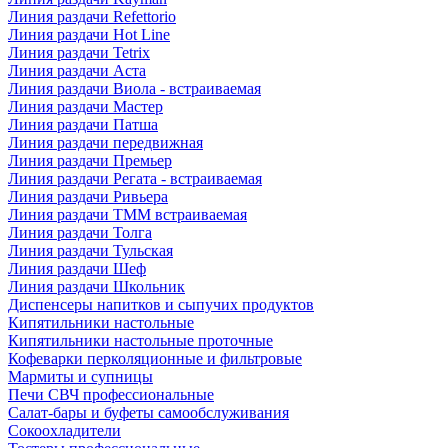
Линия раздачи Refettorio
Линия раздачи Hot Line
Линия раздачи Tetrix
Линия раздачи Аста
Линия раздачи Виола - встраиваемая
Линия раздачи Мастер
Линия раздачи Патша
Линия раздачи передвижная
Линия раздачи Премьер
Линия раздачи Регата - встраиваемая
Линия раздачи Ривьера
Линия раздачи ТММ встраиваемая
Линия раздачи Толга
Линия раздачи Тульская
Линия раздачи Шеф
Линия раздачи Школьник
Диспенсеры напитков и сыпучих продуктов
Кипятильники настольные
Кипятильники настольные проточные
Кофеварки перколяционные и фильтровые
Мармиты и супницы
Печи СВЧ профессиональные
Салат-бары и буфеты самообслуживания
Сокоохладители