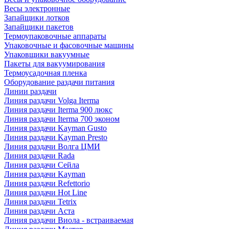
Весы электронные
Запайщики лотков
Запайщики пакетов
Термоупаковочные аппараты
Упаковочные и фасовочные машины
Упаковщики вакуумные
Пакеты для вакуумирования
Термоусадочная пленка
Оборудование раздачи питания
Линии раздачи
Линия раздачи Volga Iterma
Линия раздачи Iterma 900 люкс
Линия раздачи Iterma 700 эконом
Линия раздачи Kayman Gusto
Линия раздачи Kayman Presto
Линия раздачи Волга ЦМИ
Линия раздачи Rada
Линия раздачи Сейла
Линия раздачи Kayman
Линия раздачи Refettorio
Линия раздачи Hot Line
Линия раздачи Tetrix
Линия раздачи Аста
Линия раздачи Виола - встраиваемая