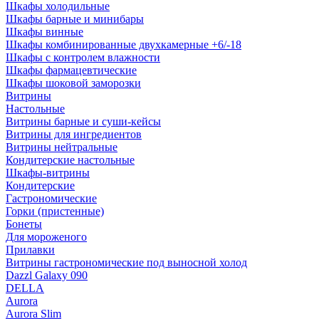
Шкафы холодильные
Шкафы барные и минибары
Шкафы винные
Шкафы комбинированные двухкамерные +6/-18
Шкафы с контролем влажности
Шкафы фармацевтические
Шкафы шоковой заморозки
Витрины
Настольные
Витрины барные и суши-кейсы
Витрины для ингредиентов
Витрины нейтральные
Кондитерские настольные
Шкафы-витрины
Кондитерские
Гастрономические
Горки (пристенные)
Бонеты
Для мороженого
Прилавки
Витрины гастрономические под выносной холод
Dazzl Galaxy 090
DELLA
Aurora
Aurora Slim