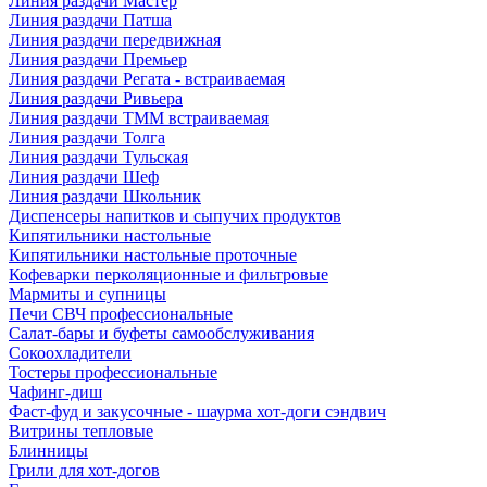
Линия раздачи Мастер
Линия раздачи Патша
Линия раздачи передвижная
Линия раздачи Премьер
Линия раздачи Регата - встраиваемая
Линия раздачи Ривьера
Линия раздачи ТММ встраиваемая
Линия раздачи Толга
Линия раздачи Тульская
Линия раздачи Шеф
Линия раздачи Школьник
Диспенсеры напитков и сыпучих продуктов
Кипятильники настольные
Кипятильники настольные проточные
Кофеварки перколяционные и фильтровые
Мармиты и супницы
Печи СВЧ профессиональные
Салат-бары и буфеты самообслуживания
Сокоохладители
Тостеры профессиональные
Чафинг-диш
Фаст-фуд и закусочные - шаурма хот-доги сэндвич
Витрины тепловые
Блинницы
Грили для хот-догов