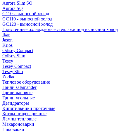
Aurora Slim SQ
Aurora SQ
G110 - выносной холод
GC110 - выносной холод
GC120 - выносной холод
Пристенные охлаждаемые стеллажи под выносной холод
Ikar
Jason
Krios
Odisey Compact
Odisey Slim
Tesey
Tesey Compact
Tesey Slim
Zodiac
Тепловое оборудование
Грили salamander
Грили лавовые
Грили угольные
Дегидраторы
Кипятильники проточные
Котлы пищеварочные
Лампы тепловые
Макароноварки
Пароварки