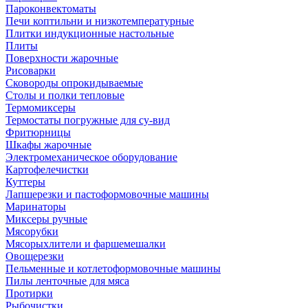
Пароконвектоматы
Печи коптильни и низкотемпературные
Плитки индукционные настольные
Плиты
Поверхности жарочные
Рисоварки
Сковороды опрокидываемые
Столы и полки тепловые
Термомиксеры
Термостаты погружные для су-вид
Фритюрницы
Шкафы жарочные
Электромеханическое оборудование
Картофелечистки
Куттеры
Лапшерезки и пастоформовочные машины
Маринаторы
Миксеры ручные
Мясорубки
Мясорыхлители и фаршемешалки
Овощерезки
Пельменные и котлетоформовочные машины
Пилы ленточные для мяса
Протирки
Рыбочистки