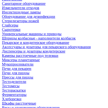
Санитарное оборудование
Измельчители отходов
Инсектицидные лампы
Оборудование для дезинфекции
Стерилизаторы ножей
Слайсеры
Сыротерки
Универсальные машины и приводы
Шприцы колбасные - наполнители колбасок
Пекарское и кондитерское оборудование
Аксессуары и дозаторы для пекарского оборудования
Диспенсеры и дозаторы кондитерские
Камеры расстоечные под тележки
Миксеры планетарные
Мукопросеиватели
Печи для пекарен
Печи для пиццы
Прессы для пиццы
Тестоделители
Тестомесы
Тестораскатки
Ферментаторы
Хлеборезки
Шкафы расстоечные
Весы и упаковочное оборудование