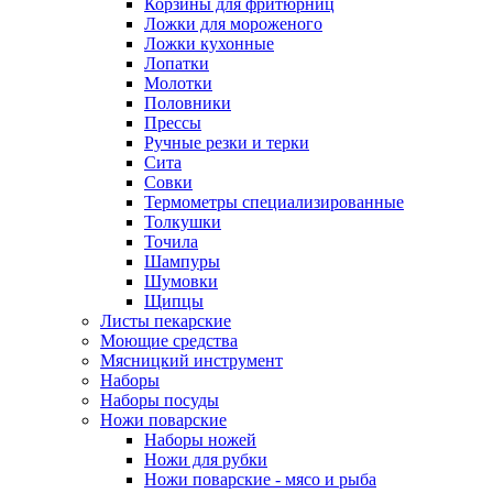
Корзины для фритюрниц
Ложки для мороженого
Ложки кухонные
Лопатки
Молотки
Половники
Прессы
Ручные резки и терки
Сита
Совки
Термометры специализированные
Толкушки
Точила
Шампуры
Шумовки
Щипцы
Листы пекарские
Моющие средства
Мясницкий инструмент
Наборы
Наборы посуды
Ножи поварские
Наборы ножей
Ножи для рубки
Ножи поварские - мясо и рыба