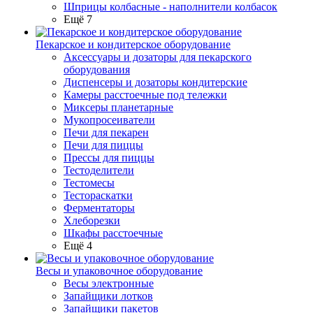
Шприцы колбасные - наполнители колбасок
Ещё 7
Пекарское и кондитерское оборудование
Аксессуары и дозаторы для пекарского
оборудования
Диспенсеры и дозаторы кондитерские
Камеры расстоечные под тележки
Миксеры планетарные
Мукопросеиватели
Печи для пекарен
Печи для пиццы
Прессы для пиццы
Тестоделители
Тестомесы
Тестораскатки
Ферментаторы
Хлеборезки
Шкафы расстоечные
Ещё 4
Весы и упаковочное оборудование
Весы электронные
Запайщики лотков
Запайщики пакетов