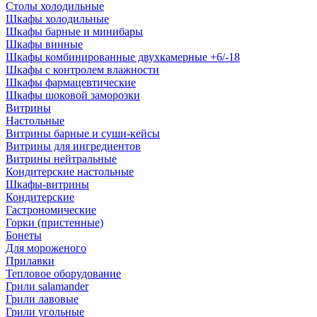
Столы холодильные
Шкафы холодильные
Шкафы барные и минибары
Шкафы винные
Шкафы комбинированные двухкамерные +6/-18
Шкафы с контролем влажности
Шкафы фармацевтические
Шкафы шоковой заморозки
Витрины
Настольные
Витрины барные и суши-кейсы
Витрины для ингредиентов
Витрины нейтральные
Кондитерские настольные
Шкафы-витрины
Кондитерские
Гастрономические
Горки (пристенные)
Бонеты
Для мороженого
Прилавки
Тепловое оборудование
Грили salamander
Грили лавовые
Грили угольные