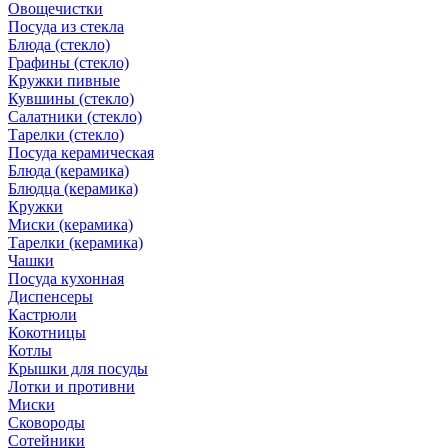
Овощечистки
Посуда из стекла
Блюда (стекло)
Графины (стекло)
Кружки пивные
Кувшины (стекло)
Салатники (стекло)
Тарелки (стекло)
Посуда керамическая
Блюда (керамика)
Блюдца (керамика)
Кружки
Миски (керамика)
Тарелки (керамика)
Чашки
Посуда кухонная
Диспенсеры
Кастрюли
Кокотницы
Котлы
Крышки для посуды
Лотки и противни
Миски
Сковороды
Сотейники