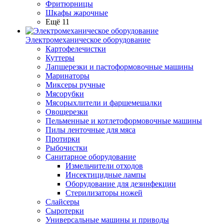
Фритюрницы
Шкафы жарочные
Ещё 11
Электромеханическое оборудование
Картофелечистки
Куттеры
Лапшерезки и пастоформовочные машины
Маринаторы
Миксеры ручные
Мясорубки
Мясорыхлители и фаршемешалки
Овощерезки
Пельменные и котлетоформовочные машины
Пилы ленточные для мяса
Протирки
Рыбочистки
Санитарное оборудование
Измельчители отходов
Инсектицидные лампы
Оборудование для дезинфекции
Стерилизаторы ножей
Слайсеры
Сыротерки
Универсальные машины и приводы