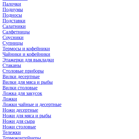
Палочки
Подиумы
Подносы
Подставки
Салатники
Салфетницы
Соусники
Супницы
Термосы и кофейники
Чайники и кофейники
Этажерки для выкладки
Стаканы
Столовые приборы
Вилки десертные
Вилки для мяса и рыбы
Вилки столовые
Ложка для закусок
Ложки
Ложки чайные и десертные
Ножи десертные
Ножи для мяса и рыбы
Ножи для сыра
Ножи столовые
Тележки
Термоконтейнеры