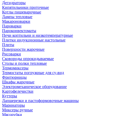
Дегидраторы
Кипятильники проточные
Котлы пищеварочные
Лампы тепловые
Макароноварки
Пароварки
Пароконвектоматы
Печи коптильни и низкотемпературные
Плитки индукционные настольные
Плиты
Поверхности жарочные
Рисоварки
Сковороды опрокидываемые
Столы и полки тепловые
Термомиксеры
Термостаты погружные для су-вид
Фритюрницы
Шкафы жарочные
Электромеханическое оборудование
Картофелечистки
Куттеры
Лапшерезки и пастоформовочные машины
Маринаторы
Миксеры ручные
Мясорубки