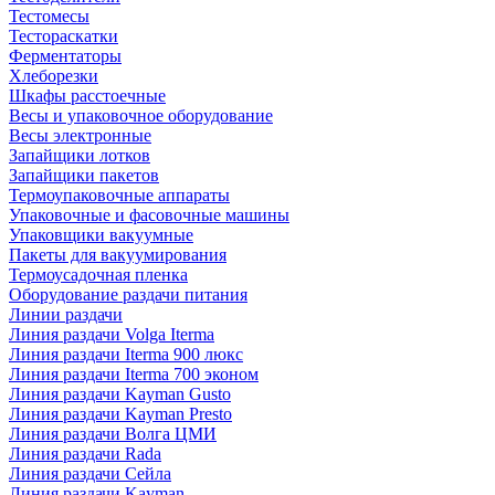
Тестомесы
Тестораскатки
Ферментаторы
Хлеборезки
Шкафы расстоечные
Весы и упаковочное оборудование
Весы электронные
Запайщики лотков
Запайщики пакетов
Термоупаковочные аппараты
Упаковочные и фасовочные машины
Упаковщики вакуумные
Пакеты для вакуумирования
Термоусадочная пленка
Оборудование раздачи питания
Линии раздачи
Линия раздачи Volga Iterma
Линия раздачи Iterma 900 люкс
Линия раздачи Iterma 700 эконом
Линия раздачи Kayman Gusto
Линия раздачи Kayman Presto
Линия раздачи Волга ЦМИ
Линия раздачи Rada
Линия раздачи Сейла
Линия раздачи Kayman