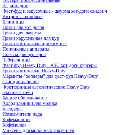
Тостеры профессиональные
Чафинг-диш
Фаст-фуд и закусочные - шаурма хот-доги сэндвич
Витрины тепловые
Блинницы
Грили для хот-догов
Грили для шаурмы
Грили карусельные для кур
Грили контактные прижимные
Пончиковые аппараты
Прессы для бургеров
Чебуречницы
Фаст-фуд Heavy Duty - АЗС хот-доги бургеры
Грили контактные Heavy-Duty
Мармиты-"холдеры" для фаст-фуд Heavy-Duty
Станции рабочие
Фритюрницы автоматические Heavy Duty
Экспресс-печи
Барное оборудование
Холодильники для молока
Блендеры
Измельчители льда
Кофемашины
Кофемолки
Миксеры для молочных коктейлей