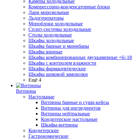
Камеры холодильные
Компрессорно-конденсаторные блоки
Лари морозильные
Льдогенераторы
Моноблоки холодильные
Сплит-системы холодильные
Столы холодильные
Шкафы холодильные
Шкафы барные и минибары
Шкафы винные
Шкафы комбинированные двухкамерные +6/-18
Шкафы с контролем влажности
Шкафы фармацевтические
Шкафы шоковой заморозки
Ещё 4
Витрины
Настольные
Витрины барные и суши-кейсы
Витрины для ингредиентов
Витрины нейтральные
Кондитерские настольные
Шкафы-витрины
Кондитерские
Гастрономические