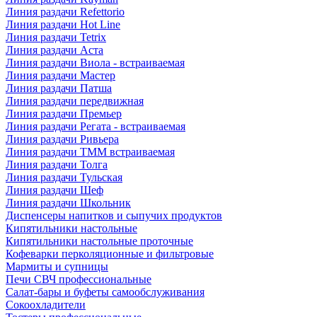
Линия раздачи Refettorio
Линия раздачи Hot Line
Линия раздачи Tetrix
Линия раздачи Аста
Линия раздачи Виола - встраиваемая
Линия раздачи Мастер
Линия раздачи Патша
Линия раздачи передвижная
Линия раздачи Премьер
Линия раздачи Регата - встраиваемая
Линия раздачи Ривьера
Линия раздачи ТММ встраиваемая
Линия раздачи Толга
Линия раздачи Тульская
Линия раздачи Шеф
Линия раздачи Школьник
Диспенсеры напитков и сыпучих продуктов
Кипятильники настольные
Кипятильники настольные проточные
Кофеварки перколяционные и фильтровые
Мармиты и супницы
Печи СВЧ профессиональные
Салат-бары и буфеты самообслуживания
Сокоохладители