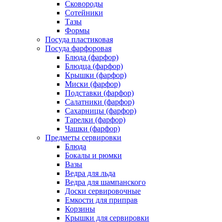
Сковороды
Сотейники
Тазы
Формы
Посуда пластиковая
Посуда фарфоровая
Блюда (фарфор)
Блюдца (фарфор)
Крышки (фарфор)
Миски (фарфор)
Подставки (фарфор)
Салатники (фарфор)
Сахарницы (фарфор)
Тарелки (фарфор)
Чашки (фарфор)
Предметы сервировки
Блюда
Бокалы и рюмки
Вазы
Ведра для льда
Ведра для шампанского
Доски сервировочные
Емкости для приправ
Корзины
Крышки для сервировки