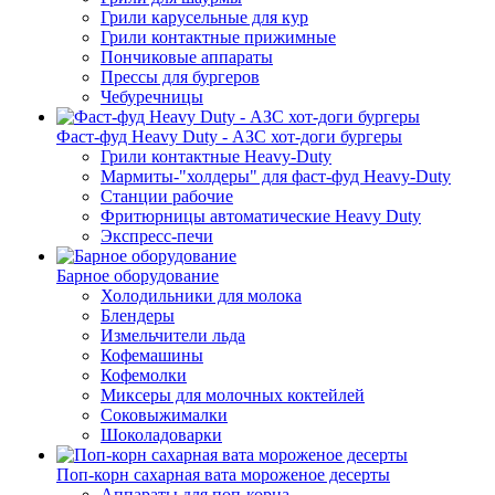
Грили карусельные для кур
Грили контактные прижимные
Пончиковые аппараты
Прессы для бургеров
Чебуречницы
Фаст-фуд Heavy Duty - АЗС хот-доги бургеры
Грили контактные Heavy-Duty
Мармиты-"холдеры" для фаст-фуд Heavy-Duty
Станции рабочие
Фритюрницы автоматические Heavy Duty
Экспресс-печи
Барное оборудование
Холодильники для молока
Блендеры
Измельчители льда
Кофемашины
Кофемолки
Миксеры для молочных коктейлей
Соковыжималки
Шоколадоварки
Поп-корн сахарная вата мороженое десерты
Аппараты для поп-корна