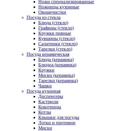
Ножи специализированные
Ножницы кухонные
Овощечистки
Посуда из стекла
Блюда (стекло)
Графины (стекло)
Кружки пивные
Кувшины (стекло)
Салатники (стекло)
Тарелки (стекло)
Посуда керамическая
Блюда (керамика)
Блюдца (керамика)
Кружки
Миски (керамика)
Тарелки (керамика)
Чашки
Посуда кухонная
Диспенсеры
Кастрюли
Кокотницы
Котлы
Крышки для посуды
Лотки и противни
Миски