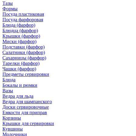
Тазы
Формы
Посуда пластиковая
Посуда фарфоровая
Блюда (фарфор)
Блюдца (фарфор)
Крышки (фарфор)
Миски (фарфор)
Подставки (фарфор)
Салатники (фарфор)
Сахарницы (фарфор)
Тарелки (фарфор)
Чашки (фарфор)
Предметы сервировки
Блюда
Бокалы и рюмки
Вазы
Ведра для льда
Ведра для шампанского
Доски сервировочные
Емкости для приправ
Корзины
Крышки для сервировки
Кувшины
Молочники