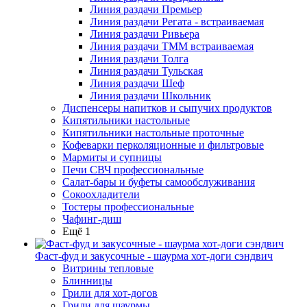
Линия раздачи Премьер
Линия раздачи Регата - встраиваемая
Линия раздачи Ривьера
Линия раздачи ТММ встраиваемая
Линия раздачи Толга
Линия раздачи Тульская
Линия раздачи Шеф
Линия раздачи Школьник
Диспенсеры напитков и сыпучих продуктов
Кипятильники настольные
Кипятильники настольные проточные
Кофеварки перколяционные и фильтровые
Мармиты и супницы
Печи СВЧ профессиональные
Салат-бары и буфеты самообслуживания
Сокоохладители
Тостеры профессиональные
Чафинг-диш
Ещё 1
Фаст-фуд и закусочные - шаурма хот-доги сэндвич
Витрины тепловые
Блинницы
Грили для хот-догов
Грили для шаурмы