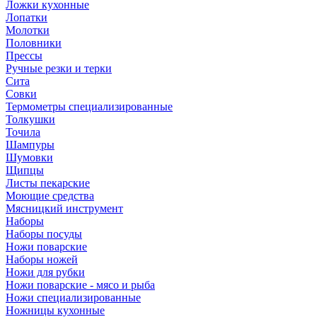
Ложки кухонные
Лопатки
Молотки
Половники
Прессы
Ручные резки и терки
Сита
Совки
Термометры специализированные
Толкушки
Точила
Шампуры
Шумовки
Щипцы
Листы пекарские
Моющие средства
Мясницкий инструмент
Наборы
Наборы посуды
Ножи поварские
Наборы ножей
Ножи для рубки
Ножи поварские - мясо и рыба
Ножи специализированные
Ножницы кухонные