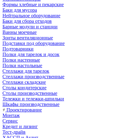
Формы хлебные и пекарские
Баки для мусора
Нейтральное оборудование
Баки для сбора отходов
Барные модули и станции
Ванны моечные
Зонты вентиляционные
Подставки под оборудование
Подтоварники
Полки для тарелок и досок
Полки настенные
Полки настольные
Стеллажи для тарелок
Стеллажи производственные
Стеллажи складские
Столы кондитерские
Столы производственные
Тележки и тележки-шпильки
Шкафы производственные
Проектирование
Монтаж
Сервис
Кредит и лизинг
Тест-драйв
ХАССП и Аудит