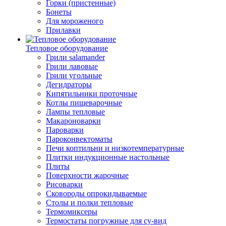
Горки (пристенные)
Бонеты
Для мороженого
Прилавки
Тепловое оборудование
Грили salamander
Грили лавовые
Грили угольные
Дегидраторы
Кипятильники проточные
Котлы пищеварочные
Лампы тепловые
Макароноварки
Пароварки
Пароконвектоматы
Печи коптильни и низкотемпературные
Плитки индукционные настольные
Плиты
Поверхности жарочные
Рисоварки
Сковороды опрокидываемые
Столы и полки тепловые
Термомиксеры
Термостаты погружные для су-вид