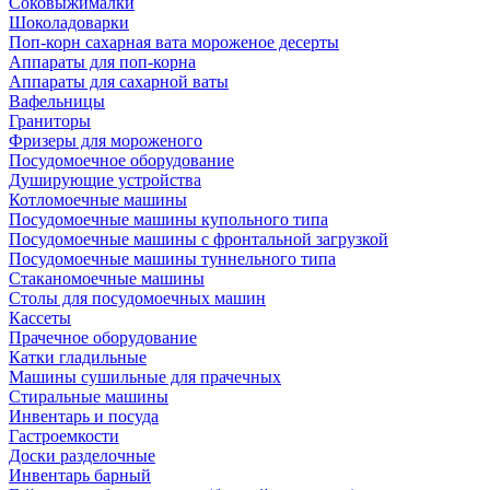
Соковыжималки
Шоколадоварки
Поп-корн сахарная вата мороженое десерты
Аппараты для поп-корна
Аппараты для сахарной ваты
Вафельницы
Граниторы
Фризеры для мороженого
Посудомоечное оборудование
Душирующие устройства
Котломоечные машины
Посудомоечные машины купольного типа
Посудомоечные машины с фронтальной загрузкой
Посудомоечные машины туннельного типа
Стаканомоечные машины
Столы для посудомоечных машин
Кассеты
Прачечное оборудование
Катки гладильные
Машины сушильные для прачечных
Стиральные машины
Инвентарь и посуда
Гастроемкости
Доски разделочные
Инвентарь барный