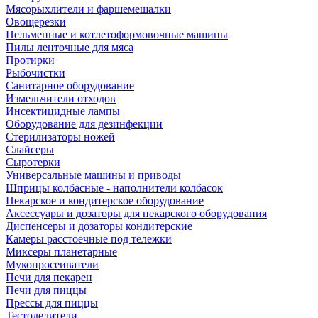
Мясорыхлители и фаршемешалки
Овощерезки
Пельменные и котлетоформовочные машины
Пилы ленточные для мяса
Протирки
Рыбочистки
Санитарное оборудование
Измельчители отходов
Инсектицидные лампы
Оборудование для дезинфекции
Стерилизаторы ножей
Слайсеры
Сыротерки
Универсальные машины и приводы
Шприцы колбасные - наполнители колбасок
Пекарское и кондитерское оборудование
Аксессуары и дозаторы для пекарского оборудования
Диспенсеры и дозаторы кондитерские
Камеры расстоечные под тележки
Миксеры планетарные
Мукопросеиватели
Печи для пекарен
Печи для пиццы
Прессы для пиццы
Тестоделители