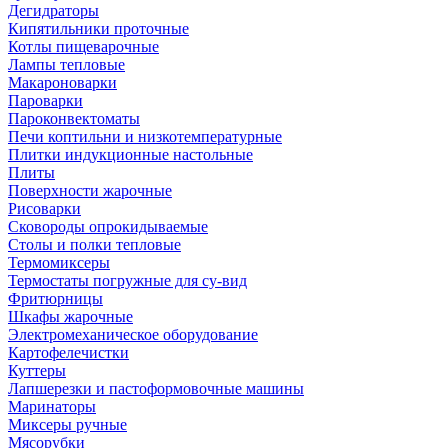
Дегидраторы
Кипятильники проточные
Котлы пищеварочные
Лампы тепловые
Макароноварки
Пароварки
Пароконвектоматы
Печи коптильни и низкотемпературные
Плитки индукционные настольные
Плиты
Поверхности жарочные
Рисоварки
Сковороды опрокидываемые
Столы и полки тепловые
Термомиксеры
Термостаты погружные для су-вид
Фритюрницы
Шкафы жарочные
Электромеханическое оборудование
Картофелечистки
Куттеры
Лапшерезки и пастоформовочные машины
Маринаторы
Миксеры ручные
Мясорубки