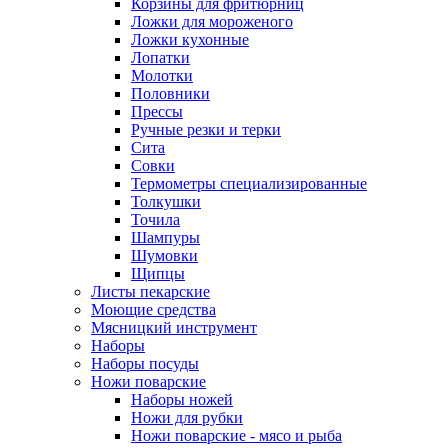
Корзины для фритюрниц
Ложки для мороженого
Ложки кухонные
Лопатки
Молотки
Половники
Прессы
Ручные резки и терки
Сита
Совки
Термометры специализированные
Толкушки
Точила
Шампуры
Шумовки
Щипцы
Листы пекарские
Моющие средства
Мясницкий инструмент
Наборы
Наборы посуды
Ножи поварские
Наборы ножей
Ножи для рубки
Ножи поварские - мясо и рыба