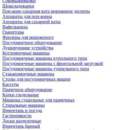
Соковыжималки
Шоколадоварки
Поп-корн сахарная вата мороженое десерты
Аппараты для поп-корна
Аппараты для сахарной ваты
Вафельницы
Граниторы
Фризеры для мороженого
Посудомоечное оборудование
Душирующие устройства
Котломоечные машины
Посудомоечные машины купольного типа
Посудомоечные машины с фронтальной загрузкой
Посудомоечные машины туннельного типа
Стаканомоечные машины
Столы для посудомоечных машин
Кассеты
Прачечное оборудование
Катки гладильные
Машины сушильные для прачечных
Стиральные машины
Инвентарь и посуда
Гастроемкости
Доски разделочные
Инвентарь барный