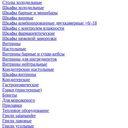
Столы холодильные
Шкафы холодильные
Шкафы барные и минибары
Шкафы винные
Шкафы комбинированные двухкамерные +6/-18
Шкафы с контролем влажности
Шкафы фармацевтические
Шкафы шоковой заморозки
Витрины
Настольные
Витрины барные и суши-кейсы
Витрины для ингредиентов
Витрины нейтральные
Кондитерские настольные
Шкафы-витрины
Кондитерские
Гастрономические
Горки (пристенные)
Бонеты
Для мороженого
Прилавки
Тепловое оборудование
Грили salamander
Грили лавовые
Грили угольные