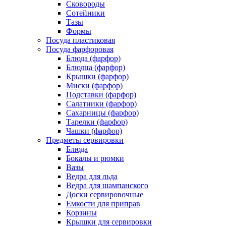
Сковороды
Сотейники
Тазы
Формы
Посуда пластиковая
Посуда фарфоровая
Блюда (фарфор)
Блюдца (фарфор)
Крышки (фарфор)
Миски (фарфор)
Подставки (фарфор)
Салатники (фарфор)
Сахарницы (фарфор)
Тарелки (фарфор)
Чашки (фарфор)
Предметы сервировки
Блюда
Бокалы и рюмки
Вазы
Ведра для льда
Ведра для шампанского
Доски сервировочные
Емкости для приправ
Корзины
Крышки для сервировки