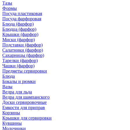
Тазы
Формы
Посуда пластиковая
Посуда фарфоровая
Блюда (фарфор)
Блюдца (фарфор)
Крышки (фарфор)
Миски (фарфор)
Подставки (фарфор)
Салатники (фарфор)
Сахарницы (фарфор)
Тарелки (фарфор)
Чашки (фарфор)
Предметы сервировки
Блюда
Бокалы и рюмки
Вазы
Ведра для льда
Ведра для шампанского
Доски сервировочные
Емкости для приправ
Корзины
Крышки для сервировки
Кувшины
Молочники