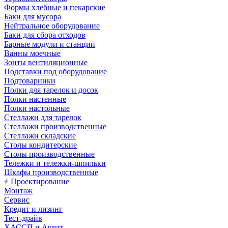
Формы хлебные и пекарские
Баки для мусора
Нейтральное оборудование
Баки для сбора отходов
Барные модули и станции
Ванны моечные
Зонты вентиляционные
Подставки под оборудование
Подтоварники
Полки для тарелок и досок
Полки настенные
Полки настольные
Стеллажи для тарелок
Стеллажи производственные
Стеллажи складские
Столы кондитерские
Столы производственные
Тележки и тележки-шпильки
Шкафы производственные
Проектирование
Монтаж
Сервис
Кредит и лизинг
Тест-драйв
ХАССП и Аудит