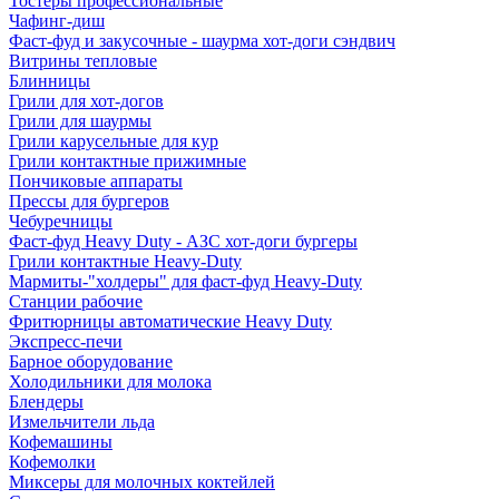
Тостеры профессиональные
Чафинг-диш
Фаст-фуд и закусочные - шаурма хот-доги сэндвич
Витрины тепловые
Блинницы
Грили для хот-догов
Грили для шаурмы
Грили карусельные для кур
Грили контактные прижимные
Пончиковые аппараты
Прессы для бургеров
Чебуречницы
Фаст-фуд Heavy Duty - АЗС хот-доги бургеры
Грили контактные Heavy-Duty
Мармиты-"холдеры" для фаст-фуд Heavy-Duty
Станции рабочие
Фритюрницы автоматические Heavy Duty
Экспресс-печи
Барное оборудование
Холодильники для молока
Блендеры
Измельчители льда
Кофемашины
Кофемолки
Миксеры для молочных коктейлей