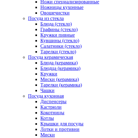
Ножи специализированные
Ножницы кухонные
Овощечистки
Посуда из стекла
Блюда (стекло)
Графины (стекло)
Кружки пивные
Кувшины (стекло)
Салатники (стекло)
Тарелки (стекло)
Посуда керамическая
Блюда (керамика)
Блюдца (керамика)
Кружки
Миски (керамика)
Тарелки (керамика)
Чашки
Посуда кухонная
Диспенсеры
Кастрюли
Кокотницы
Котлы
Крышки для посуды
Лотки и противни
Миски