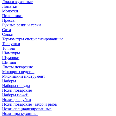
Ложки кухонные
Лопатки
Молотки
Половники
Прессы
Ручные резки и терки
Сита
Совки
Термометры специализированные
Толкушки
Точила
Шампуры
Шумовки
Щипцы
Листы пекарские
Моющие средства
Мясницкий инструмент
Наборы
Наборы посуды
Ножи поварские
Наборы ножей
Ножи для рубки
Ножи поварские - мясо и рыба
Ножи специализированные
Ножницы кухонные