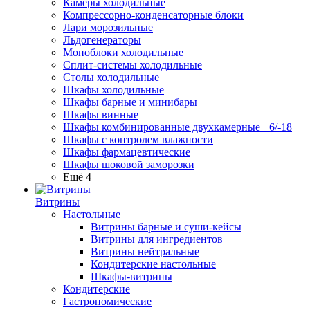
Камеры холодильные
Компрессорно-конденсаторные блоки
Лари морозильные
Льдогенераторы
Моноблоки холодильные
Сплит-системы холодильные
Столы холодильные
Шкафы холодильные
Шкафы барные и минибары
Шкафы винные
Шкафы комбинированные двухкамерные +6/-18
Шкафы с контролем влажности
Шкафы фармацевтические
Шкафы шоковой заморозки
Ещё 4
Витрины
Настольные
Витрины барные и суши-кейсы
Витрины для ингредиентов
Витрины нейтральные
Кондитерские настольные
Шкафы-витрины
Кондитерские
Гастрономические