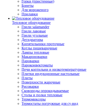
Горки (пристенные)
Бонеты
Для мороженого
Прилавки
Тепловое оборудование
Грили salamander
Грили лавовые
Грили угольные
Дегидраторы
Кипятильники проточные
Котлы пищеварочные
Лампы тепловые
Макароноварки
Пароварки
Пароконвектоматы
Печи коптильни и низкотемпературные
Плитки индукционные настольные
Плиты
Поверхности жарочные
Рисоварки
Сковороды опрокидываемые
Столы и полки тепловые
Термомиксеры
Термостаты погружные для су-вид