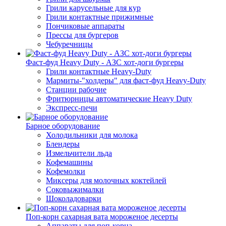
Грили карусельные для кур
Грили контактные прижимные
Пончиковые аппараты
Прессы для бургеров
Чебуречницы
Фаст-фуд Heavy Duty - АЗС хот-доги бургеры
Грили контактные Heavy-Duty
Мармиты-"холдеры" для фаст-фуд Heavy-Duty
Станции рабочие
Фритюрницы автоматические Heavy Duty
Экспресс-печи
Барное оборудование
Холодильники для молока
Блендеры
Измельчители льда
Кофемашины
Кофемолки
Миксеры для молочных коктейлей
Соковыжималки
Шоколадоварки
Поп-корн сахарная вата мороженое десерты
Аппараты для поп-корна