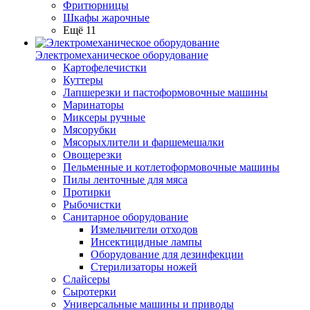
Фритюрницы
Шкафы жарочные
Ещё 11
Электромеханическое оборудование
Картофелечистки
Куттеры
Лапшерезки и пастоформовочные машины
Маринаторы
Миксеры ручные
Мясорубки
Мясорыхлители и фаршемешалки
Овощерезки
Пельменные и котлетоформовочные машины
Пилы ленточные для мяса
Протирки
Рыбочистки
Санитарное оборудование
Измельчители отходов
Инсектицидные лампы
Оборудование для дезинфекции
Стерилизаторы ножей
Слайсеры
Сыротерки
Универсальные машины и приводы