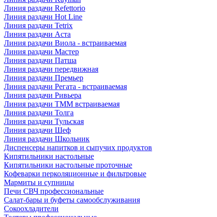
Линия раздачи Refettorio
Линия раздачи Hot Line
Линия раздачи Tetrix
Линия раздачи Аста
Линия раздачи Виола - встраиваемая
Линия раздачи Мастер
Линия раздачи Патша
Линия раздачи передвижная
Линия раздачи Премьер
Линия раздачи Регата - встраиваемая
Линия раздачи Ривьера
Линия раздачи ТММ встраиваемая
Линия раздачи Толга
Линия раздачи Тульская
Линия раздачи Шеф
Линия раздачи Школьник
Диспенсеры напитков и сыпучих продуктов
Кипятильники настольные
Кипятильники настольные проточные
Кофеварки перколяционные и фильтровые
Мармиты и супницы
Печи СВЧ профессиональные
Салат-бары и буфеты самообслуживания
Сокоохладители