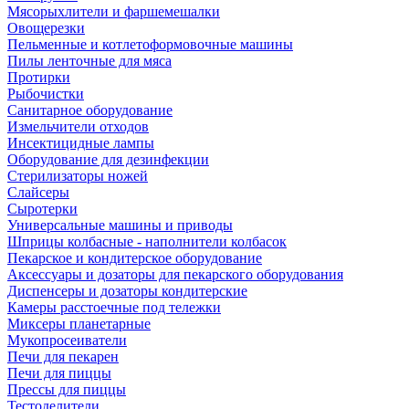
Мясорыхлители и фаршемешалки
Овощерезки
Пельменные и котлетоформовочные машины
Пилы ленточные для мяса
Протирки
Рыбочистки
Санитарное оборудование
Измельчители отходов
Инсектицидные лампы
Оборудование для дезинфекции
Стерилизаторы ножей
Слайсеры
Сыротерки
Универсальные машины и приводы
Шприцы колбасные - наполнители колбасок
Пекарское и кондитерское оборудование
Аксессуары и дозаторы для пекарского оборудования
Диспенсеры и дозаторы кондитерские
Камеры расстоечные под тележки
Миксеры планетарные
Мукопросеиватели
Печи для пекарен
Печи для пиццы
Прессы для пиццы
Тестоделители