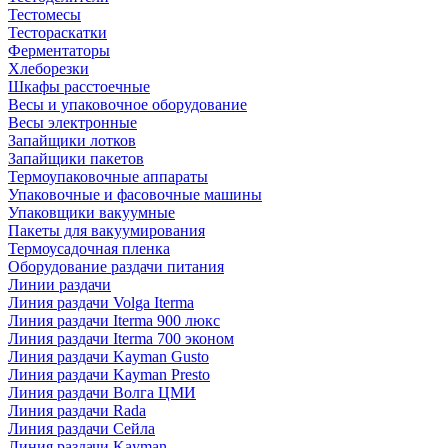
Тестомесы
Тестораскатки
Ферментаторы
Хлеборезки
Шкафы расстоечные
Весы и упаковочное оборудование
Весы электронные
Запайщики лотков
Запайщики пакетов
Термоупаковочные аппараты
Упаковочные и фасовочные машины
Упаковщики вакуумные
Пакеты для вакуумирования
Термоусадочная пленка
Оборудование раздачи питания
Линии раздачи
Линия раздачи Volga Iterma
Линия раздачи Iterma 900 люкс
Линия раздачи Iterma 700 эконом
Линия раздачи Kayman Gusto
Линия раздачи Kayman Presto
Линия раздачи Волга ЦМИ
Линия раздачи Rada
Линия раздачи Сейла
Линия раздачи Kayman