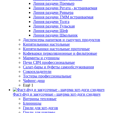
Линия раздачи Премьер
Линия раздачи Регата - встраиваемая
Линия раздачи Ривьера
Линия раздачи ТММ встраиваемая
Линия раздачи Толга
Линия раздачи Тульская
Линия раздачи Шеф
Линия раздачи Школьник
Диспенсеры напитков и сыпучих продуктов
Кипятильники настольные
Кипятильники настольные проточные
Кофеварки перколяционные и фильтровые
Мармиты и супницы
Печи СВЧ профессиональные
Салат-бары и буфеты самообслуживания
Сокоохладители
Тостеры профессиональные
Чафинг-диш
Ещё 1
Фаст-фуд и закусочные - шаурма хот-доги сэндвич
Витрины тепловые
Блинницы
Грили для хот-догов
Грили для шаурмы