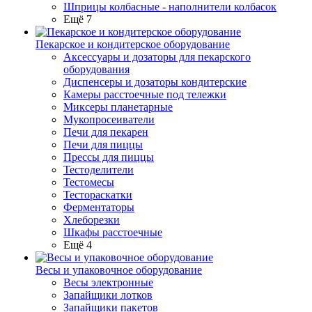
Шприцы колбасные - наполнители колбасок
Ещё 7
Пекарское и кондитерское оборудование
Аксессуары и дозаторы для пекарского
оборудования
Диспенсеры и дозаторы кондитерские
Камеры расстоечные под тележки
Миксеры планетарные
Мукопросеиватели
Печи для пекарен
Печи для пиццы
Прессы для пиццы
Тестоделители
Тестомесы
Тестораскатки
Ферментаторы
Хлеборезки
Шкафы расстоечные
Ещё 4
Весы и упаковочное оборудование
Весы электронные
Запайщики лотков
Запайщики пакетов