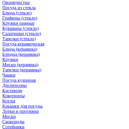
Овощечистки
Посуда из стекла
Блюда (стекло)
Графины (стекло)
Кружки пивные
Кувшины (стекло)
Салатники (стекло)
Тарелки (стекло)
Посуда керамическая
Блюда (керамика)
Блюдца (керамика)
Кружки
Миски (керамика)
Тарелки (керамика)
Чашки
Посуда кухонная
Диспенсеры
Кастрюли
Кокотницы
Котлы
Крышки для посуды
Лотки и противни
Миски
Сковороды
Сотейники