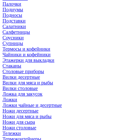
Палочки
Подиумы
Подносы
Подставки
Салатники
Салфетницы
Соусники
Супницы
Термосы и кофейники
Чайники и кофейники
Этажерки для выкладки
Стаканы
Столовые приборы
Вилки десертные
Вилки для мяса и рыбы
Вилки столовые
Ложка для закусок
Ложки
Ложки чайные и десертные
Ножи десертные
Ножи для мяса и рыбы
Ножи для сыра
Ножи столовые
Тележки
Термоконтейнеры