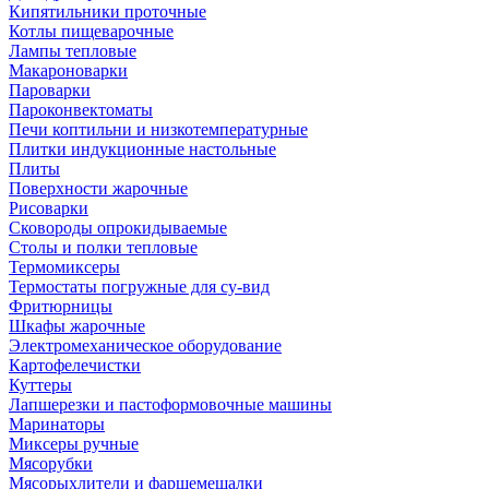
Кипятильники проточные
Котлы пищеварочные
Лампы тепловые
Макароноварки
Пароварки
Пароконвектоматы
Печи коптильни и низкотемпературные
Плитки индукционные настольные
Плиты
Поверхности жарочные
Рисоварки
Сковороды опрокидываемые
Столы и полки тепловые
Термомиксеры
Термостаты погружные для су-вид
Фритюрницы
Шкафы жарочные
Электромеханическое оборудование
Картофелечистки
Куттеры
Лапшерезки и пастоформовочные машины
Маринаторы
Миксеры ручные
Мясорубки
Мясорыхлители и фаршемешалки