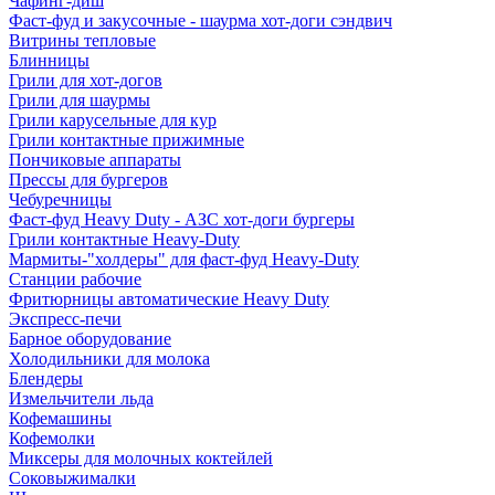
Чафинг-диш
Фаст-фуд и закусочные - шаурма хот-доги сэндвич
Витрины тепловые
Блинницы
Грили для хот-догов
Грили для шаурмы
Грили карусельные для кур
Грили контактные прижимные
Пончиковые аппараты
Прессы для бургеров
Чебуречницы
Фаст-фуд Heavy Duty - АЗС хот-доги бургеры
Грили контактные Heavy-Duty
Мармиты-"холдеры" для фаст-фуд Heavy-Duty
Станции рабочие
Фритюрницы автоматические Heavy Duty
Экспресс-печи
Барное оборудование
Холодильники для молока
Блендеры
Измельчители льда
Кофемашины
Кофемолки
Миксеры для молочных коктейлей
Соковыжималки