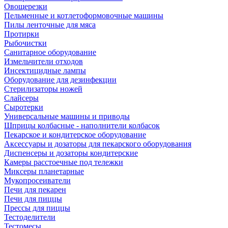
Овощерезки
Пельменные и котлетоформовочные машины
Пилы ленточные для мяса
Протирки
Рыбочистки
Санитарное оборудование
Измельчители отходов
Инсектицидные лампы
Оборудование для дезинфекции
Стерилизаторы ножей
Слайсеры
Сыротерки
Универсальные машины и приводы
Шприцы колбасные - наполнители колбасок
Пекарское и кондитерское оборудование
Аксессуары и дозаторы для пекарского оборудования
Диспенсеры и дозаторы кондитерские
Камеры расстоечные под тележки
Миксеры планетарные
Мукопросеиватели
Печи для пекарен
Печи для пиццы
Прессы для пиццы
Тестоделители
Тестомесы