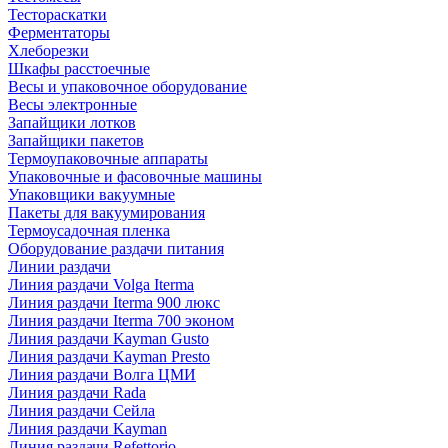
Тестораскатки
Ферментаторы
Хлеборезки
Шкафы расстоечные
Весы и упаковочное оборудование
Весы электронные
Запайщики лотков
Запайщики пакетов
Термоупаковочные аппараты
Упаковочные и фасовочные машины
Упаковщики вакуумные
Пакеты для вакуумирования
Термоусадочная пленка
Оборудование раздачи питания
Линии раздачи
Линия раздачи Volga Iterma
Линия раздачи Iterma 900 люкс
Линия раздачи Iterma 700 эконом
Линия раздачи Kayman Gusto
Линия раздачи Kayman Presto
Линия раздачи Волга ЦМИ
Линия раздачи Rada
Линия раздачи Сейла
Линия раздачи Kayman
Линия раздачи Refettorio