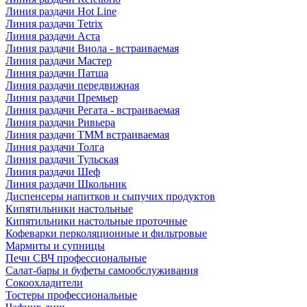
Линия раздачи Hot Line
Линия раздачи Tetrix
Линия раздачи Аста
Линия раздачи Виола - встраиваемая
Линия раздачи Мастер
Линия раздачи Патша
Линия раздачи передвижная
Линия раздачи Премьер
Линия раздачи Регата - встраиваемая
Линия раздачи Ривьера
Линия раздачи ТММ встраиваемая
Линия раздачи Толга
Линия раздачи Тульская
Линия раздачи Шеф
Линия раздачи Школьник
Диспенсеры напитков и сыпучих продуктов
Кипятильники настольные
Кипятильники настольные проточные
Кофеварки перколяционные и фильтровые
Мармиты и супницы
Печи СВЧ профессиональные
Салат-бары и буфеты самообслуживания
Сокоохладители
Тостеры профессиональные