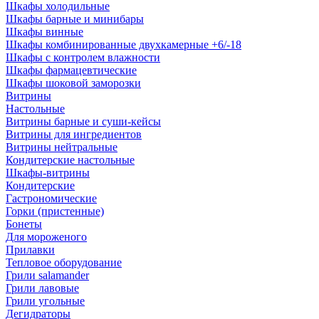
Шкафы холодильные
Шкафы барные и минибары
Шкафы винные
Шкафы комбинированные двухкамерные +6/-18
Шкафы с контролем влажности
Шкафы фармацевтические
Шкафы шоковой заморозки
Витрины
Настольные
Витрины барные и суши-кейсы
Витрины для ингредиентов
Витрины нейтральные
Кондитерские настольные
Шкафы-витрины
Кондитерские
Гастрономические
Горки (пристенные)
Бонеты
Для мороженого
Прилавки
Тепловое оборудование
Грили salamander
Грили лавовые
Грили угольные
Дегидраторы