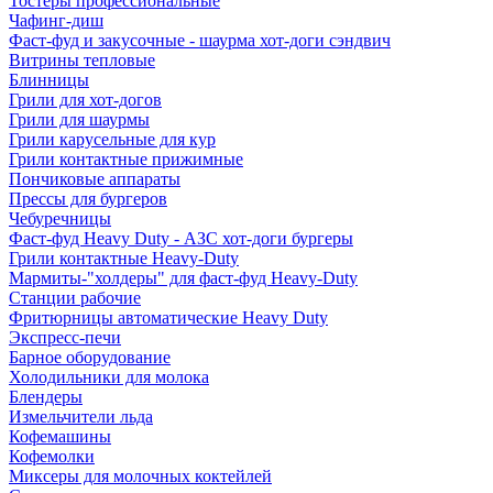
Тостеры профессиональные
Чафинг-диш
Фаст-фуд и закусочные - шаурма хот-доги сэндвич
Витрины тепловые
Блинницы
Грили для хот-догов
Грили для шаурмы
Грили карусельные для кур
Грили контактные прижимные
Пончиковые аппараты
Прессы для бургеров
Чебуречницы
Фаст-фуд Heavy Duty - АЗС хот-доги бургеры
Грили контактные Heavy-Duty
Мармиты-"холдеры" для фаст-фуд Heavy-Duty
Станции рабочие
Фритюрницы автоматические Heavy Duty
Экспресс-печи
Барное оборудование
Холодильники для молока
Блендеры
Измельчители льда
Кофемашины
Кофемолки
Миксеры для молочных коктейлей