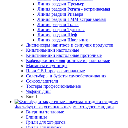
Линия раздачи Премьер
Линия раздачи Регата - встраиваемая
Линия раздачи Ривьера
Линия раздачи ТММ встраиваемая
Линия раздачи Толга
Линия раздачи Тульская
Линия раздачи Шеф
Линия раздачи Школьник
Диспенсеры напитков и сыпучих продуктов
Кипятильники настольные
Кипятильники настольные проточные
Кофеварки перколяционные и фильтровые
Мармиты и супницы
Печи СВЧ профессиональные
Салат-бары и буфеты самообслуживания
Сокоохладители
Тостеры профессиональные
Чафинг-диш
Ещё 1
Фаст-фуд и закусочные - шаурма хот-доги сэндвич
Витрины тепловые
Блинницы
Грили для хот-догов
Грили для шаурмы