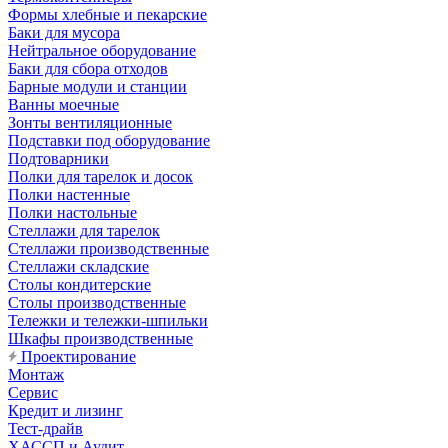
Формы хлебные и пекарские
Баки для мусора
Нейтральное оборудование
Баки для сбора отходов
Барные модули и станции
Ванны моечные
Зонты вентиляционные
Подставки под оборудование
Подтоварники
Полки для тарелок и досок
Полки настенные
Полки настольные
Стеллажи для тарелок
Стеллажи производственные
Стеллажи складские
Столы кондитерские
Столы производственные
Тележки и тележки-шпильки
Шкафы производственные
Проектирование
Монтаж
Сервис
Кредит и лизинг
Тест-драйв
ХАССП и Аудит