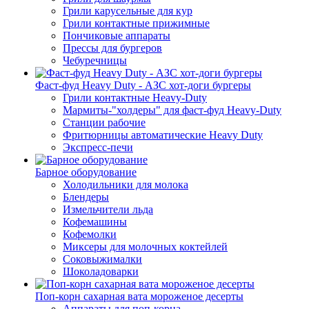
Грили карусельные для кур
Грили контактные прижимные
Пончиковые аппараты
Прессы для бургеров
Чебуречницы
Фаст-фуд Heavy Duty - АЗС хот-доги бургеры
Грили контактные Heavy-Duty
Мармиты-"холдеры" для фаст-фуд Heavy-Duty
Станции рабочие
Фритюрницы автоматические Heavy Duty
Экспресс-печи
Барное оборудование
Холодильники для молока
Блендеры
Измельчители льда
Кофемашины
Кофемолки
Миксеры для молочных коктейлей
Соковыжималки
Шоколадоварки
Поп-корн сахарная вата мороженое десерты
Аппараты для поп-корна