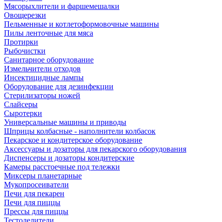
Мясорыхлители и фаршемешалки
Овощерезки
Пельменные и котлетоформовочные машины
Пилы ленточные для мяса
Протирки
Рыбочистки
Санитарное оборудование
Измельчители отходов
Инсектицидные лампы
Оборудование для дезинфекции
Стерилизаторы ножей
Слайсеры
Сыротерки
Универсальные машины и приводы
Шприцы колбасные - наполнители колбасок
Пекарское и кондитерское оборудование
Аксессуары и дозаторы для пекарского оборудования
Диспенсеры и дозаторы кондитерские
Камеры расстоечные под тележки
Миксеры планетарные
Мукопросеиватели
Печи для пекарен
Печи для пиццы
Прессы для пиццы
Тестоделители