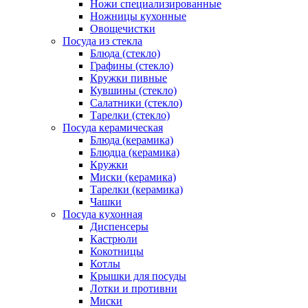
Ножи специализированные
Ножницы кухонные
Овощечистки
Посуда из стекла
Блюда (стекло)
Графины (стекло)
Кружки пивные
Кувшины (стекло)
Салатники (стекло)
Тарелки (стекло)
Посуда керамическая
Блюда (керамика)
Блюдца (керамика)
Кружки
Миски (керамика)
Тарелки (керамика)
Чашки
Посуда кухонная
Диспенсеры
Кастрюли
Кокотницы
Котлы
Крышки для посуды
Лотки и противни
Миски