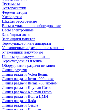
Тестомесы
Тестораскатки
Ферментаторы
Хлеборезки
Шкафы расстоечные
Весы и упаковочное оборудование
Весы электронные
Запайщики лотков
Запайщики пакетов
Термоупаковочные аппараты
Упаковочные и фасовочные машины
Упаковщики вакуумные
Пакеты для вакуумирования
Термоусадочная пленка
Оборудование раздачи питания
Линии раздачи
Линия раздачи Volga Iterma
Линия раздачи Iterma 900 люкс
Линия раздачи Iterma 700 эконом
Линия раздачи Kayman Gusto
Линия раздачи Kayman Presto
Линия раздачи Волга ЦМИ
Линия раздачи Rada
Линия раздачи Сейла
Линия раздачи Kayman