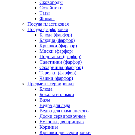
Сковороды
Сотейники
Тазы
Формы
Посуда пластиковая
Посуда фарфоровая
Блюда (фарфор)
Блюдца (фарфор)
Крышки (фарфор)
Миски (фарфор)
Подставки (фарфор)
Салатники (фарфор)
Сахарницы (фарфор)
Тарелки (фарфор)
Чашки (фарфор)
Предметы сервировки
Блюда
Бокалы и рюмки
Вазы
Ведра для льда
Ведра для шампанского
Доски сервировочные
Емкости для приправ
Корзины
Крышки для сервировки