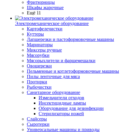
Фритюрницы
Шкафы жарочные
Ещё 11
Электромеханическое оборудование
Картофелечистки
Куттеры
Лапшерезки и пастоформовочные машины
Маринаторы
Миксеры ручные
Мясорубки
Мясорыхлители и фаршемешалки
Овощерезки
Пельменные и котлетоформовочные машины
Пилы ленточные для мяса
Протирки
Рыбочистки
Санитарное оборудование
Измельчители отходов
Инсектицидные лампы
Оборудование для дезинфекции
Стерилизаторы ножей
Слайсеры
Сыротерки
Универсальные машины и приводы