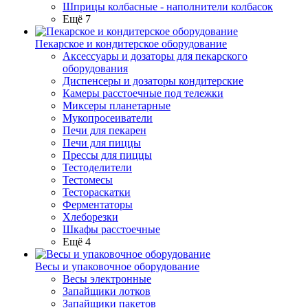
Шприцы колбасные - наполнители колбасок
Ещё 7
Пекарское и кондитерское оборудование
Аксессуары и дозаторы для пекарского
оборудования
Диспенсеры и дозаторы кондитерские
Камеры расстоечные под тележки
Миксеры планетарные
Мукопросеиватели
Печи для пекарен
Печи для пиццы
Прессы для пиццы
Тестоделители
Тестомесы
Тестораскатки
Ферментаторы
Хлеборезки
Шкафы расстоечные
Ещё 4
Весы и упаковочное оборудование
Весы электронные
Запайщики лотков
Запайщики пакетов