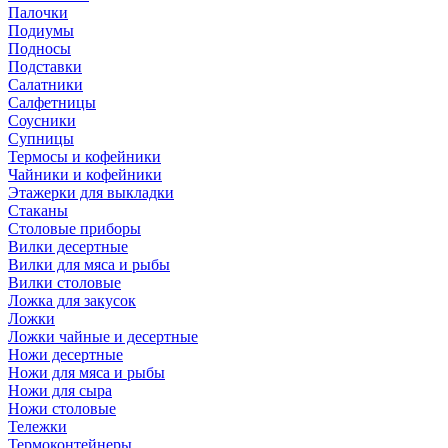
Палочки
Подиумы
Подносы
Подставки
Салатники
Салфетницы
Соусники
Супницы
Термосы и кофейники
Чайники и кофейники
Этажерки для выкладки
Стаканы
Столовые приборы
Вилки десертные
Вилки для мяса и рыбы
Вилки столовые
Ложка для закусок
Ложки
Ложки чайные и десертные
Ножи десертные
Ножи для мяса и рыбы
Ножи для сыра
Ножи столовые
Тележки
Термоконтейнеры