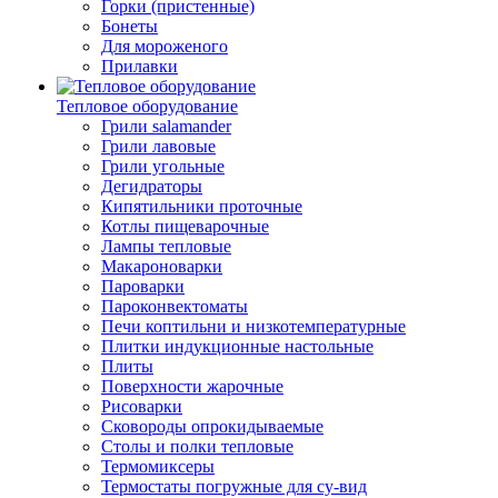
Горки (пристенные)
Бонеты
Для мороженого
Прилавки
Тепловое оборудование
Грили salamander
Грили лавовые
Грили угольные
Дегидраторы
Кипятильники проточные
Котлы пищеварочные
Лампы тепловые
Макароноварки
Пароварки
Пароконвектоматы
Печи коптильни и низкотемпературные
Плитки индукционные настольные
Плиты
Поверхности жарочные
Рисоварки
Сковороды опрокидываемые
Столы и полки тепловые
Термомиксеры
Термостаты погружные для су-вид