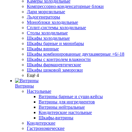
Камеры холодильные
Компрессорно-конденсаторные блоки
Лари морозильные
Льдогенераторы
Моноблоки холодильные
Сплит-системы холодильные
Столы холодильные
Шкафы холодильные
Шкафы барные и минибары
Шкафы винные
Шкафы комбинированные двухкамерные +6/-18
Шкафы с контролем влажности
Шкафы фармацевтические
Шкафы шоковой заморозки
Ещё 4
Витрины
Настольные
Витрины барные и суши-кейсы
Витрины для ингредиентов
Витрины нейтральные
Кондитерские настольные
Шкафы-витрины
Кондитерские
Гастрономические