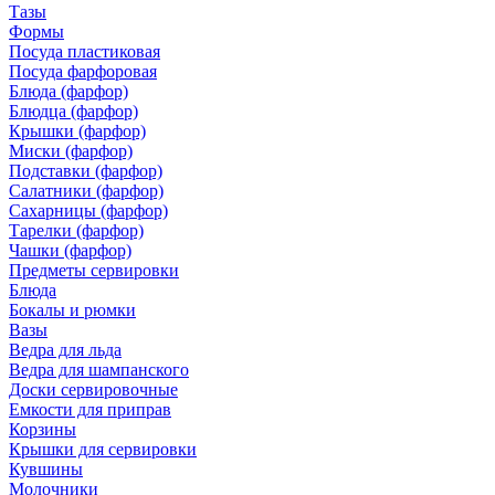
Тазы
Формы
Посуда пластиковая
Посуда фарфоровая
Блюда (фарфор)
Блюдца (фарфор)
Крышки (фарфор)
Миски (фарфор)
Подставки (фарфор)
Салатники (фарфор)
Сахарницы (фарфор)
Тарелки (фарфор)
Чашки (фарфор)
Предметы сервировки
Блюда
Бокалы и рюмки
Вазы
Ведра для льда
Ведра для шампанского
Доски сервировочные
Емкости для приправ
Корзины
Крышки для сервировки
Кувшины
Молочники