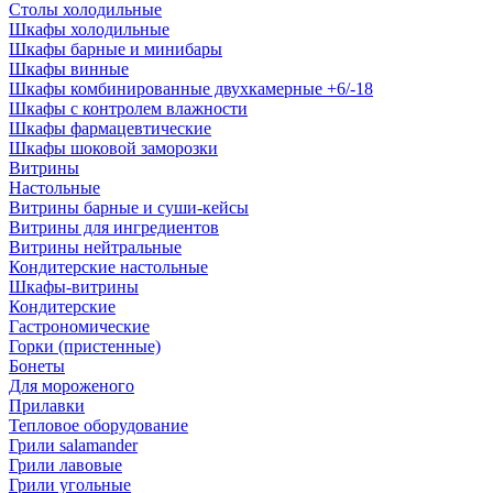
Столы холодильные
Шкафы холодильные
Шкафы барные и минибары
Шкафы винные
Шкафы комбинированные двухкамерные +6/-18
Шкафы с контролем влажности
Шкафы фармацевтические
Шкафы шоковой заморозки
Витрины
Настольные
Витрины барные и суши-кейсы
Витрины для ингредиентов
Витрины нейтральные
Кондитерские настольные
Шкафы-витрины
Кондитерские
Гастрономические
Горки (пристенные)
Бонеты
Для мороженого
Прилавки
Тепловое оборудование
Грили salamander
Грили лавовые
Грили угольные