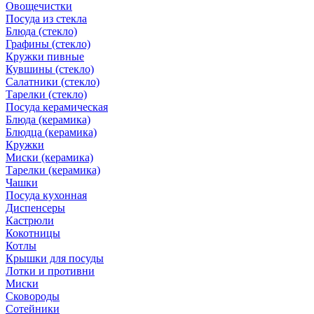
Овощечистки
Посуда из стекла
Блюда (стекло)
Графины (стекло)
Кружки пивные
Кувшины (стекло)
Салатники (стекло)
Тарелки (стекло)
Посуда керамическая
Блюда (керамика)
Блюдца (керамика)
Кружки
Миски (керамика)
Тарелки (керамика)
Чашки
Посуда кухонная
Диспенсеры
Кастрюли
Кокотницы
Котлы
Крышки для посуды
Лотки и противни
Миски
Сковороды
Сотейники