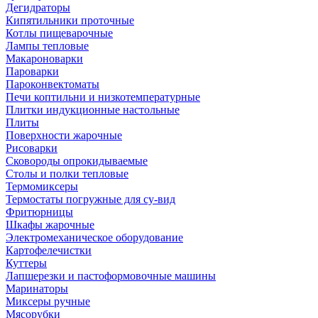
Дегидраторы
Кипятильники проточные
Котлы пищеварочные
Лампы тепловые
Макароноварки
Пароварки
Пароконвектоматы
Печи коптильни и низкотемпературные
Плитки индукционные настольные
Плиты
Поверхности жарочные
Рисоварки
Сковороды опрокидываемые
Столы и полки тепловые
Термомиксеры
Термостаты погружные для су-вид
Фритюрницы
Шкафы жарочные
Электромеханическое оборудование
Картофелечистки
Куттеры
Лапшерезки и пастоформовочные машины
Маринаторы
Миксеры ручные
Мясорубки