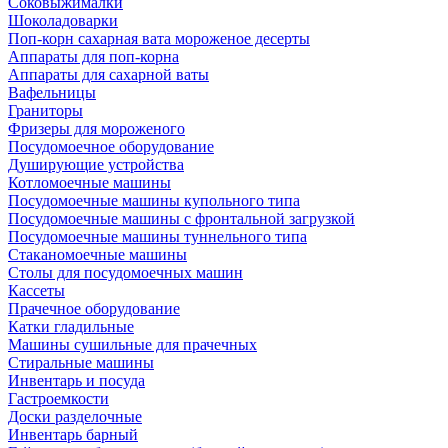
Соковыжималки
Шоколадоварки
Поп-корн сахарная вата мороженое десерты
Аппараты для поп-корна
Аппараты для сахарной ваты
Вафельницы
Граниторы
Фризеры для мороженого
Посудомоечное оборудование
Душирующие устройства
Котломоечные машины
Посудомоечные машины купольного типа
Посудомоечные машины с фронтальной загрузкой
Посудомоечные машины туннельного типа
Стаканомоечные машины
Столы для посудомоечных машин
Кассеты
Прачечное оборудование
Катки гладильные
Машины сушильные для прачечных
Стиральные машины
Инвентарь и посуда
Гастроемкости
Доски разделочные
Инвентарь барный