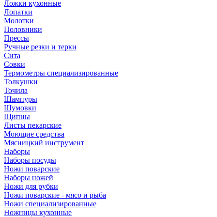
Ложки кухонные
Лопатки
Молотки
Половники
Прессы
Ручные резки и терки
Сита
Совки
Термометры специализированные
Толкушки
Точила
Шампуры
Шумовки
Щипцы
Листы пекарские
Моющие средства
Мясницкий инструмент
Наборы
Наборы посуды
Ножи поварские
Наборы ножей
Ножи для рубки
Ножи поварские - мясо и рыба
Ножи специализированные
Ножницы кухонные