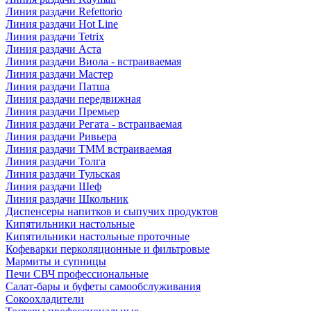
Линия раздачи Refettorio
Линия раздачи Hot Line
Линия раздачи Tetrix
Линия раздачи Аста
Линия раздачи Виола - встраиваемая
Линия раздачи Мастер
Линия раздачи Патша
Линия раздачи передвижная
Линия раздачи Премьер
Линия раздачи Регата - встраиваемая
Линия раздачи Ривьера
Линия раздачи ТММ встраиваемая
Линия раздачи Толга
Линия раздачи Тульская
Линия раздачи Шеф
Линия раздачи Школьник
Диспенсеры напитков и сыпучих продуктов
Кипятильники настольные
Кипятильники настольные проточные
Кофеварки перколяционные и фильтровые
Мармиты и супницы
Печи СВЧ профессиональные
Салат-бары и буфеты самообслуживания
Сокоохладители