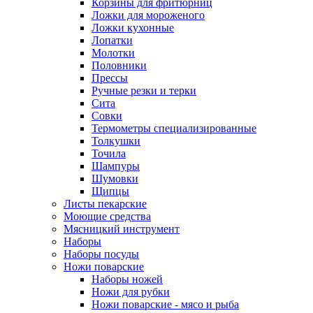
Корзины для фритюрниц
Ложки для мороженого
Ложки кухонные
Лопатки
Молотки
Половники
Прессы
Ручные резки и терки
Сита
Совки
Термометры специализированные
Толкушки
Точила
Шампуры
Шумовки
Щипцы
Листы пекарские
Моющие средства
Мясницкий инструмент
Наборы
Наборы посуды
Ножи поварские
Наборы ножей
Ножи для рубки
Ножи поварские - мясо и рыба