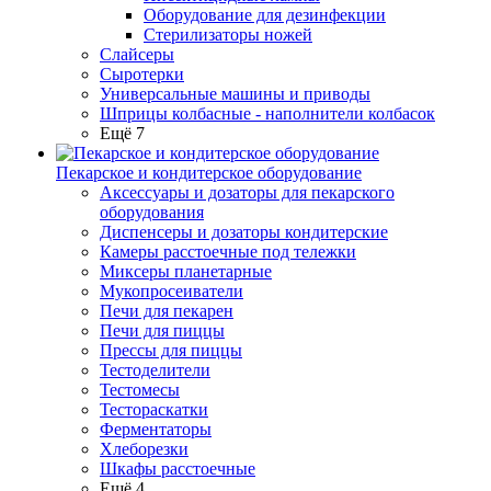
Оборудование для дезинфекции
Стерилизаторы ножей
Слайсеры
Сыротерки
Универсальные машины и приводы
Шприцы колбасные - наполнители колбасок
Ещё 7
Пекарское и кондитерское оборудование
Аксессуары и дозаторы для пекарского
оборудования
Диспенсеры и дозаторы кондитерские
Камеры расстоечные под тележки
Миксеры планетарные
Мукопросеиватели
Печи для пекарен
Печи для пиццы
Прессы для пиццы
Тестоделители
Тестомесы
Тестораскатки
Ферментаторы
Хлеборезки
Шкафы расстоечные
Ещё 4