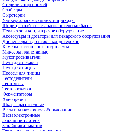
Стерилизаторы ножей
Слайсеры
Сыротерки
Универсальные машины и приводы
Шприцы колбасные - наполнители колбасок
Пекарское и кондитерское оборудование
Аксессуары и дозаторы для пекарского оборудования
Диспенсеры и дозаторы кондитерские
Камеры расстоечные под тележки
Миксеры планетарные
Мукопросеиватели
Печи для пекарен
Печи для пиццы
Прессы для пиццы
Тестоделители
Тестомесы
Тестораскатки
Ферментаторы
Хлеборезки
Шкафы расстоечные
Весы и упаковочное оборудование
Весы электронные
Запайщики лотков
Запайщики пакетов
Термоупаковочные аппараты