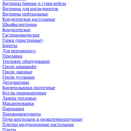
Витрины барные и суши-кейсы
Витрины для ингредиентов
Витрины нейтральные
Кондитерские настольные
Шкафы-витрины
Кондитерские
Гастрономические
Горки (пристенные)
Бонеты
Для мороженого
Прилавки
Тепловое оборудование
Грили salamander
Грили лавовые
Грили угольные
Дегидраторы
Кипятильники проточные
Котлы пищеварочные
Лампы тепловые
Макароноварки
Пароварки
Пароконвектоматы
Печи коптильни и низкотемпературные
Плитки индукционные настольные
Плиты