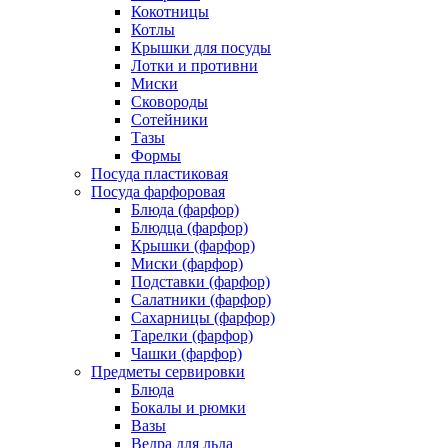
Кокотницы
Котлы
Крышки для посуды
Лотки и противни
Миски
Сковороды
Сотейники
Тазы
Формы
Посуда пластиковая
Посуда фарфоровая
Блюда (фарфор)
Блюдца (фарфор)
Крышки (фарфор)
Миски (фарфор)
Подставки (фарфор)
Салатники (фарфор)
Сахарницы (фарфор)
Тарелки (фарфор)
Чашки (фарфор)
Предметы сервировки
Блюда
Бокалы и рюмки
Вазы
Ведра для льда