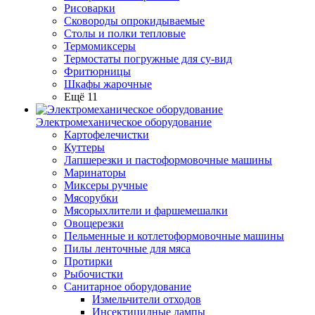
Рисоварки
Сковороды опрокидываемые
Столы и полки тепловые
Термомиксеры
Термостаты погружные для су-вид
Фритюрницы
Шкафы жарочные
Ещё 11
Электромеханическое оборудование
Картофелечистки
Куттеры
Лапшерезки и пастоформовочные машины
Маринаторы
Миксеры ручные
Мясорубки
Мясорыхлители и фаршемешалки
Овощерезки
Пельменные и котлетоформовочные машины
Пилы ленточные для мяса
Протирки
Рыбочистки
Санитарное оборудование
Измельчители отходов
Инсектицидные лампы