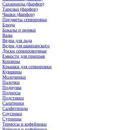
Сахарницы (фарфор)
Тарелки (фарфор)
Чашки (фарфор)
Предметы сервировки
Блюда
Бокалы и рюмки
Вазы
Ведра для льда
Ведра для шампанского
Доски сервировочные
Емкости для приправ
Корзины
Крышки для сервировки
Кувшины
Молочники
Палочки
Подиумы
Подносы
Подставки
Салатники
Салфетницы
Соусники
Супницы
Термосы и кофейники
Чайники и кофейники