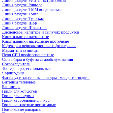
Линия раздачи Регата - встраиваемая
Линия раздачи Ривьера
Линия раздачи ТММ встраиваемая
Линия раздачи Толга
Линия раздачи Тульская
Линия раздачи Шеф
Линия раздачи Школьник
Диспенсеры напитков и сыпучих продуктов
Кипятильники настольные
Кипятильники настольные проточные
Кофеварки перколяционные и фильтровые
Мармиты и супницы
Печи СВЧ профессиональные
Салат-бары и буфеты самообслуживания
Сокоохладители
Тостеры профессиональные
Чафинг-диш
Фаст-фуд и закусочные - шаурма хот-доги сэндвич
Витрины тепловые
Блинницы
Грили для хот-догов
Грили для шаурмы
Грили карусельные для кур
Грили контактные прижимные
Пончиковые аппараты