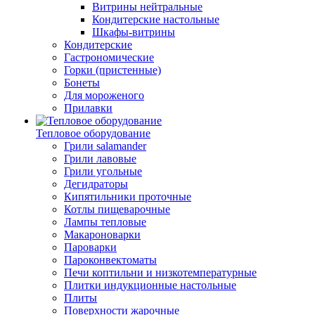
Витрины нейтральные
Кондитерские настольные
Шкафы-витрины
Кондитерские
Гастрономические
Горки (пристенные)
Бонеты
Для мороженого
Прилавки
Тепловое оборудование
Грили salamander
Грили лавовые
Грили угольные
Дегидраторы
Кипятильники проточные
Котлы пищеварочные
Лампы тепловые
Макароноварки
Пароварки
Пароконвектоматы
Печи коптильни и низкотемпературные
Плитки индукционные настольные
Плиты
Поверхности жарочные