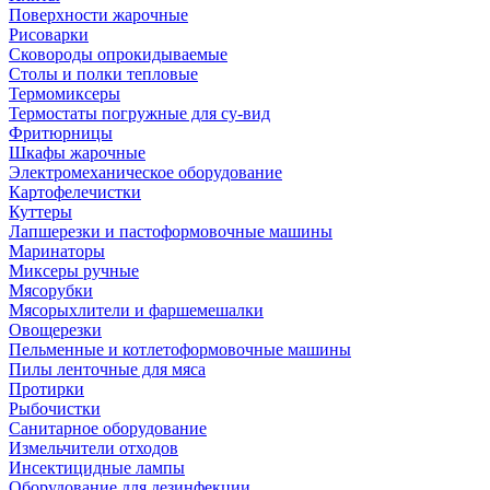
Поверхности жарочные
Рисоварки
Сковороды опрокидываемые
Столы и полки тепловые
Термомиксеры
Термостаты погружные для су-вид
Фритюрницы
Шкафы жарочные
Электромеханическое оборудование
Картофелечистки
Куттеры
Лапшерезки и пастоформовочные машины
Маринаторы
Миксеры ручные
Мясорубки
Мясорыхлители и фаршемешалки
Овощерезки
Пельменные и котлетоформовочные машины
Пилы ленточные для мяса
Протирки
Рыбочистки
Санитарное оборудование
Измельчители отходов
Инсектицидные лампы
Оборудование для дезинфекции