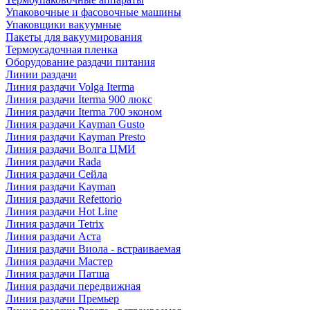
Упаковочные и фасовочные машины
Упаковщики вакуумные
Пакеты для вакуумирования
Термоусадочная пленка
Оборудование раздачи питания
Линии раздачи
Линия раздачи Volga Iterma
Линия раздачи Iterma 900 люкс
Линия раздачи Iterma 700 эконом
Линия раздачи Kayman Gusto
Линия раздачи Kayman Presto
Линия раздачи Волга ЦМИ
Линия раздачи Rada
Линия раздачи Сейла
Линия раздачи Kayman
Линия раздачи Refettorio
Линия раздачи Hot Line
Линия раздачи Tetrix
Линия раздачи Аста
Линия раздачи Виола - встраиваемая
Линия раздачи Мастер
Линия раздачи Патша
Линия раздачи передвижная
Линия раздачи Премьер