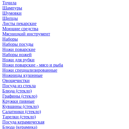
Точила
Шампуры
Шумовки
Щипцы
Листы пекарские
Моющие средства
Мясницкий инструмент
Наборы
Наборы посуды
Ножи поварские
Наборы ножей
Ножи для рубки
Ножи поварские - мясо и рыба
Ножи специализированные
Ножницы кухонные
Овощечистки
Посуда из стекла
Блюда (стекло)
Графины (стекло)
Кружки пивные
Кувшины (стекло)
Салатники (стекло)
Тарелки (стекло)
Посуда керамическая
Блюда (керамика)