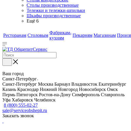
Столы производственные
Тележки и тележки-шпильки
Шкафы производственные
Ещё 6
Фабрикам-
Ресторанам
Столовым
Пекарням
Магазинам
Произ
кухням
Ваш город
Санкт-Петербург
Санкт-Петербург
Москва
Барнаул
Владивосток
Екатеринбург
Казань
Краснодар
Нижний Новгород
Новосибирск
Омск
Пермь
Пятигорск
Ростов-на-Дону
Симферополь
Ставрополь
Уфа
Хабаровск
Челябинск
8 (800) 555-02-27
sale@serviceobshepit.ru
Заказать звонок