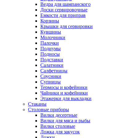
Ведра для шампанского
Доски сервировочные
Емкости для приправ
Корзины
Крышки для сервировки
Кувшины
Молочники
Палочки
Подиумы
Подносы
Подставки
Салатники
Салфетницы
Соусники
Супницы
Термосы и кофейники
Чайники и кофейники
Этажерки для выкладки
Стаканы
Столовые приборы
Вилки десертные
Вилки для мяса и рыбы
Вилки столовые
Ложка для закусок
Ложки