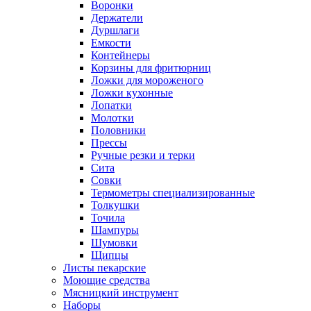
Воронки
Держатели
Дуршлаги
Емкости
Контейнеры
Корзины для фритюрниц
Ложки для мороженого
Ложки кухонные
Лопатки
Молотки
Половники
Прессы
Ручные резки и терки
Сита
Совки
Термометры специализированные
Толкушки
Точила
Шампуры
Шумовки
Щипцы
Листы пекарские
Моющие средства
Мясницкий инструмент
Наборы