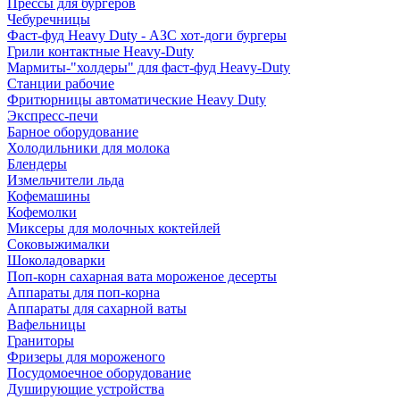
Прессы для бургеров
Чебуречницы
Фаст-фуд Heavy Duty - АЗС хот-доги бургеры
Грили контактные Heavy-Duty
Мармиты-"холдеры" для фаст-фуд Heavy-Duty
Станции рабочие
Фритюрницы автоматические Heavy Duty
Экспресс-печи
Барное оборудование
Холодильники для молока
Блендеры
Измельчители льда
Кофемашины
Кофемолки
Миксеры для молочных коктейлей
Соковыжималки
Шоколадоварки
Поп-корн сахарная вата мороженое десерты
Аппараты для поп-корна
Аппараты для сахарной ваты
Вафельницы
Граниторы
Фризеры для мороженого
Посудомоечное оборудование
Душирующие устройства