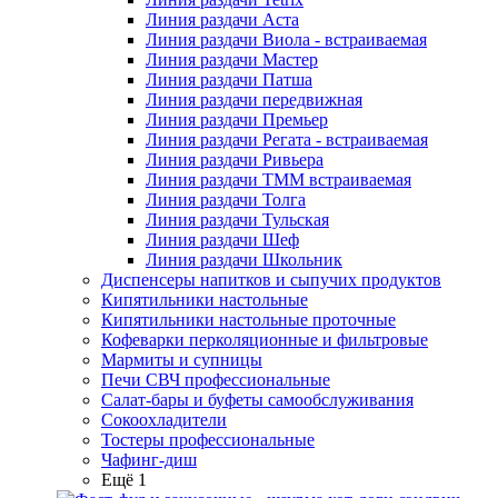
Линия раздачи Аста
Линия раздачи Виола - встраиваемая
Линия раздачи Мастер
Линия раздачи Патша
Линия раздачи передвижная
Линия раздачи Премьер
Линия раздачи Регата - встраиваемая
Линия раздачи Ривьера
Линия раздачи ТММ встраиваемая
Линия раздачи Толга
Линия раздачи Тульская
Линия раздачи Шеф
Линия раздачи Школьник
Диспенсеры напитков и сыпучих продуктов
Кипятильники настольные
Кипятильники настольные проточные
Кофеварки перколяционные и фильтровые
Мармиты и супницы
Печи СВЧ профессиональные
Салат-бары и буфеты самообслуживания
Сокоохладители
Тостеры профессиональные
Чафинг-диш
Ещё 1