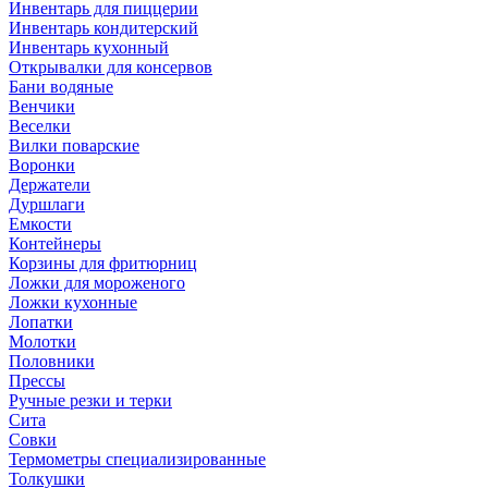
Инвентарь для пиццерии
Инвентарь кондитерский
Инвентарь кухонный
Открывалки для консервов
Бани водяные
Венчики
Веселки
Вилки поварские
Воронки
Держатели
Дуршлаги
Емкости
Контейнеры
Корзины для фритюрниц
Ложки для мороженого
Ложки кухонные
Лопатки
Молотки
Половники
Прессы
Ручные резки и терки
Сита
Совки
Термометры специализированные
Толкушки