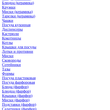
Блюдца (керамика)
Кружки
Миски (керамика)
Тарелки (керамика)
Чашки
Посуда кухонная
Диспенсеры
Кастрюли
Кокотницы
Котлы
Крышки для посуды
Лотки и противни
Миски
Сковороды
Сотейники
Тазы
Формы
Посуда пластиковая
Посуда фарфоровая
Блюда (фарфор)
Блюдца (фарфор)
Крышки (фарфор)
Миски (фарфор)
Подставки (фарфор)
Салатники (фарфор)