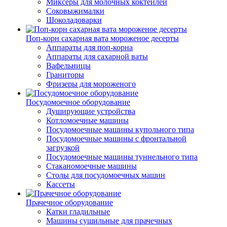
Миксеры для молочных коктейлей
Соковыжималки
Шоколадоварки
Поп-корн сахарная вата мороженое десерты
Аппараты для поп-корна
Аппараты для сахарной ваты
Вафельницы
Граниторы
Фризеры для мороженого
Посудомоечное оборудование
Душирующие устройства
Котломоечные машины
Посудомоечные машины купольного типа
Посудомоечные машины с фронтальной
загрузкой
Посудомоечные машины туннельного типа
Стаканомоечные машины
Столы для посудомоечных машин
Кассеты
Прачечное оборудование
Катки гладильные
Машины сушильные для прачечных