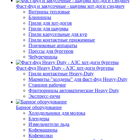
Фаст-фуд и закусочные - шаурма хот-доги сэндвич
Витрины тепловые
Блинницы
Грили для хот-догов
Грили для шаурмы
Грили карусельные для кур
Грили контактные прижимные
Пончиковые аппараты
Прессы для бургеров
Чебуречницы
Фаст-фуд Heavy Duty - АЗС хот-доги бургеры
Грили контактные Heavy-Duty
Мармиты-"холдеры" для фаст-фуд Heavy-Duty
Станции рабочие
Фритюрницы автоматические Heavy Duty
Экспресс-печи
Барное оборудование
Холодильники для молока
Блендеры
Измельчители льда
Кофемашины
Кофемолки