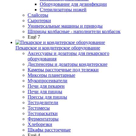
Оборудование для дезинфекции
Стерилизаторы ножей
Слайсеры
Сыротерки
Универсальные машины и приводы
Шприцы колбасные - наполнители колбасок
Ещё 7
Пекарское и кондитерское оборудование
Аксессуары и дозаторы для пекарского
оборудования
Диспенсеры и дозаторы кондитерские
Камеры расстоечные под тележки
Миксеры планетарные
Мукопросеиватели
Печи для пекарен
Печи для пиццы
Прессы для пиццы
Тестоделители
Тестомесы
Тестораскатки
Ферментаторы
Хлеборезки
Шкафы расстоечные
Ещё 4