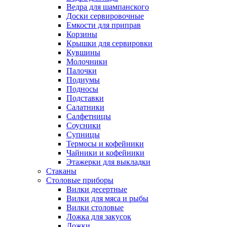
Ведра для шампанского
Доски сервировочные
Емкости для приправ
Корзины
Крышки для сервировки
Кувшины
Молочники
Палочки
Подиумы
Подносы
Подставки
Салатники
Салфетницы
Соусники
Супницы
Термосы и кофейники
Чайники и кофейники
Этажерки для выкладки
Стаканы
Столовые приборы
Вилки десертные
Вилки для мяса и рыбы
Вилки столовые
Ложка для закусок
Ложки