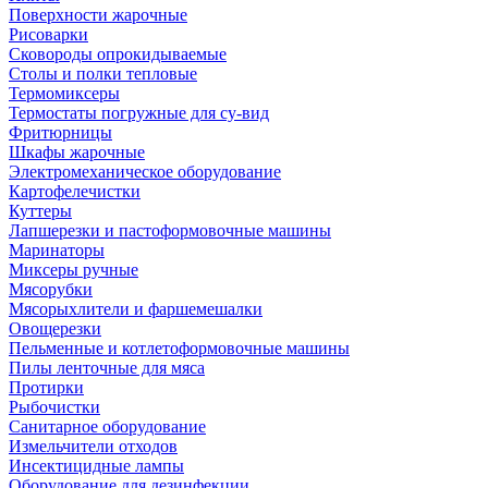
Поверхности жарочные
Рисоварки
Сковороды опрокидываемые
Столы и полки тепловые
Термомиксеры
Термостаты погружные для су-вид
Фритюрницы
Шкафы жарочные
Электромеханическое оборудование
Картофелечистки
Куттеры
Лапшерезки и пастоформовочные машины
Маринаторы
Миксеры ручные
Мясорубки
Мясорыхлители и фаршемешалки
Овощерезки
Пельменные и котлетоформовочные машины
Пилы ленточные для мяса
Протирки
Рыбочистки
Санитарное оборудование
Измельчители отходов
Инсектицидные лампы
Оборудование для дезинфекции