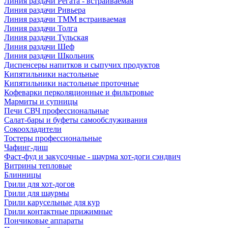
Линия раздачи Регата - встраиваемая
Линия раздачи Ривьера
Линия раздачи ТММ встраиваемая
Линия раздачи Толга
Линия раздачи Тульская
Линия раздачи Шеф
Линия раздачи Школьник
Диспенсеры напитков и сыпучих продуктов
Кипятильники настольные
Кипятильники настольные проточные
Кофеварки перколяционные и фильтровые
Мармиты и супницы
Печи СВЧ профессиональные
Салат-бары и буфеты самообслуживания
Сокоохладители
Тостеры профессиональные
Чафинг-диш
Фаст-фуд и закусочные - шаурма хот-доги сэндвич
Витрины тепловые
Блинницы
Грили для хот-догов
Грили для шаурмы
Грили карусельные для кур
Грили контактные прижимные
Пончиковые аппараты