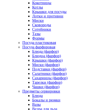
Кокотницы
Котлы
Крышки для посуды
Лотки и противни
Миски
Сковороды
Сотейники
Тазы
Формы
Посуда пластиковая
Посуда фарфоровая
Блюда (фарфор)
Блюдца (фарфор)
Крышки (фарфор)
Миски (фарфор)
Подставки (фарфор)
Салатники (фарфор)
Сахарницы (фарфор)
Тарелки (фарфор)
Чашки (фарфор)
Предметы сервировки
Блюда
Бокалы и рюмки
Вазы
Ведра для льда