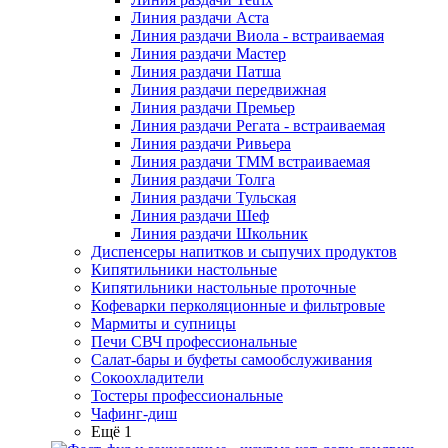
Линия раздачи Аста
Линия раздачи Виола - встраиваемая
Линия раздачи Мастер
Линия раздачи Патша
Линия раздачи передвижная
Линия раздачи Премьер
Линия раздачи Регата - встраиваемая
Линия раздачи Ривьера
Линия раздачи ТММ встраиваемая
Линия раздачи Толга
Линия раздачи Тульская
Линия раздачи Шеф
Линия раздачи Школьник
Диспенсеры напитков и сыпучих продуктов
Кипятильники настольные
Кипятильники настольные проточные
Кофеварки перколяционные и фильтровые
Мармиты и супницы
Печи СВЧ профессиональные
Салат-бары и буфеты самообслуживания
Сокоохладители
Тостеры профессиональные
Чафинг-диш
Ещё 1