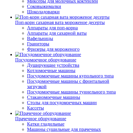
Миксеры для молочных коктейлей
Соковыжималки
Шоколадоварки
Поп-корн сахарная вата мороженое десерты
Аппараты для поп-корна
Аппараты для сахарной ваты
Вафельницы
Граниторы
Фризеры для мороженого
Посудомоечное оборудование
Душирующие устройства
Котломоечные машины
Посудомоечные машины купольного типа
Посудомоечные машины с фронтальной
загрузкой
Посудомоечные машины туннельного типа
Стаканомоечные машины
Столы для посудомоечных машин
Кассеты
Прачечное оборудование
Катки гладильные
Машины сушильные для прачечных