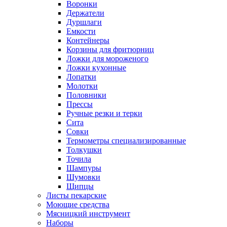
Воронки
Держатели
Дуршлаги
Емкости
Контейнеры
Корзины для фритюрниц
Ложки для мороженого
Ложки кухонные
Лопатки
Молотки
Половники
Прессы
Ручные резки и терки
Сита
Совки
Термометры специализированные
Толкушки
Точила
Шампуры
Шумовки
Щипцы
Листы пекарские
Моющие средства
Мясницкий инструмент
Наборы