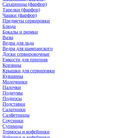
Сахарницы (фарфор)
Тарелки (фарфор)
Чашки (фарфор)
Предметы сервировки
Блюда
Бокалы и рюмки
Вазы
Ведра для льда
Ведра для шампанского
Доски сервировочные
Емкости для приправ
Корзины
Крышки для сервировки
Кувшины
Молочники
Палочки
Подиумы
Подносы
Подставки
Салатники
Салфетницы
Соусники
Супницы
Термосы и кофейники
Чайники и кофейники