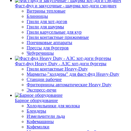
Фаст-фуд и закусочные - шаурма хот-доги сэндвич
Витрины тепловые
Блинницы
Грили для хот-догов
Грили для шаурмы
Грили карусельные для кур
Грили контактные прижимные
Пончиковые аппараты
Прессы для бургеров
Чебуречницы
Фаст-фуд Heavy Duty - АЗС хот-доги бургеры
Грили контактные Heavy-Duty
Мармиты-"холдеры" для фаст-фуд Heavy-Duty
Станции рабочие
Фритюрницы автоматические Heavy Duty
Экспресс-печи
Барное оборудование
Холодильники для молока
Блендеры
Измельчители льда
Кофемашины
Кофемолки