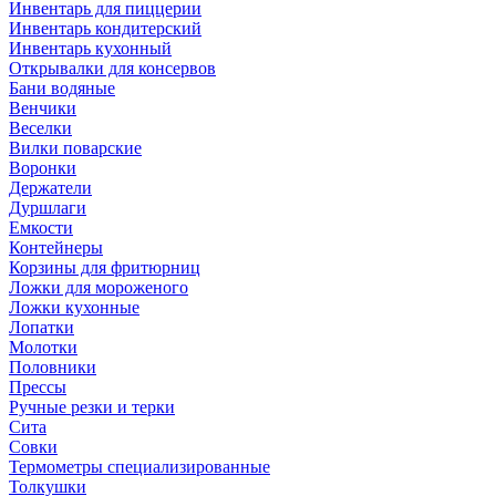
Инвентарь для пиццерии
Инвентарь кондитерский
Инвентарь кухонный
Открывалки для консервов
Бани водяные
Венчики
Веселки
Вилки поварские
Воронки
Держатели
Дуршлаги
Емкости
Контейнеры
Корзины для фритюрниц
Ложки для мороженого
Ложки кухонные
Лопатки
Молотки
Половники
Прессы
Ручные резки и терки
Сита
Совки
Термометры специализированные
Толкушки