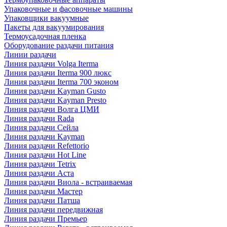
Упаковочные и фасовочные машины
Упаковщики вакуумные
Пакеты для вакуумирования
Термоусадочная пленка
Оборудование раздачи питания
Линии раздачи
Линия раздачи Volga Iterma
Линия раздачи Iterma 900 люкс
Линия раздачи Iterma 700 эконом
Линия раздачи Kayman Gusto
Линия раздачи Kayman Presto
Линия раздачи Волга ЦМИ
Линия раздачи Rada
Линия раздачи Сейла
Линия раздачи Kayman
Линия раздачи Refettorio
Линия раздачи Hot Line
Линия раздачи Tetrix
Линия раздачи Аста
Линия раздачи Виола - встраиваемая
Линия раздачи Мастер
Линия раздачи Патша
Линия раздачи передвижная
Линия раздачи Премьер