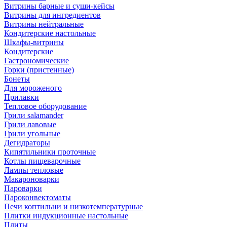
Витрины барные и суши-кейсы
Витрины для ингредиентов
Витрины нейтральные
Кондитерские настольные
Шкафы-витрины
Кондитерские
Гастрономические
Горки (пристенные)
Бонеты
Для мороженого
Прилавки
Тепловое оборудование
Грили salamander
Грили лавовые
Грили угольные
Дегидраторы
Кипятильники проточные
Котлы пищеварочные
Лампы тепловые
Макароноварки
Пароварки
Пароконвектоматы
Печи коптильни и низкотемпературные
Плитки индукционные настольные
Плиты