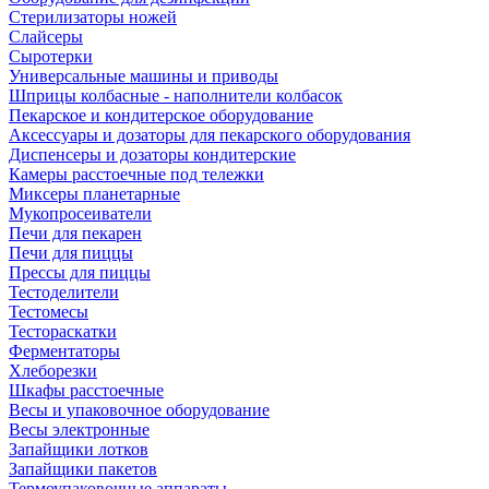
Стерилизаторы ножей
Слайсеры
Сыротерки
Универсальные машины и приводы
Шприцы колбасные - наполнители колбасок
Пекарское и кондитерское оборудование
Аксессуары и дозаторы для пекарского оборудования
Диспенсеры и дозаторы кондитерские
Камеры расстоечные под тележки
Миксеры планетарные
Мукопросеиватели
Печи для пекарен
Печи для пиццы
Прессы для пиццы
Тестоделители
Тестомесы
Тестораскатки
Ферментаторы
Хлеборезки
Шкафы расстоечные
Весы и упаковочное оборудование
Весы электронные
Запайщики лотков
Запайщики пакетов
Термоупаковочные аппараты