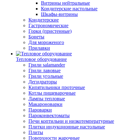
Витрины нейтральные
Кондитерские настольные
Шкафы-витрины
Кондитерские
Гастрономические
Горки (пристенные)
Бонеты
Для мороженого
Прилавки
Тепловое оборудование
Грили salamander
Грили лавовые
Грили угольные
Дегидраторы
Кипятильники проточные
Котлы пищеварочные
Лампы тепловые
Макароноварки
Пароварки
Пароконвектоматы
Печи коптильни и низкотемпературные
Плитки индукционные настольные
Плиты
Поверхности жарочные