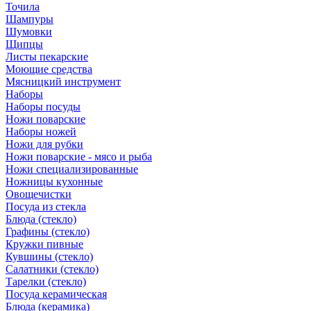
Точила
Шампуры
Шумовки
Щипцы
Листы пекарские
Моющие средства
Мясницкий инструмент
Наборы
Наборы посуды
Ножи поварские
Наборы ножей
Ножи для рубки
Ножи поварские - мясо и рыба
Ножи специализированные
Ножницы кухонные
Овощечистки
Посуда из стекла
Блюда (стекло)
Графины (стекло)
Кружки пивные
Кувшины (стекло)
Салатники (стекло)
Тарелки (стекло)
Посуда керамическая
Блюда (керамика)