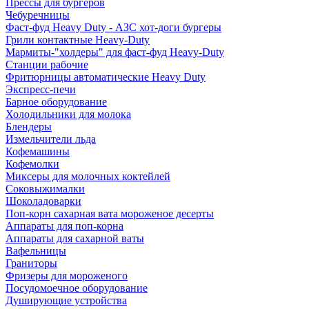
Прессы для бургеров
Чебуречницы
Фаст-фуд Heavy Duty - АЗС хот-доги бургеры
Грили контактные Heavy-Duty
Мармиты-"холдеры" для фаст-фуд Heavy-Duty
Станции рабочие
Фритюрницы автоматические Heavy Duty
Экспресс-печи
Барное оборудование
Холодильники для молока
Блендеры
Измельчители льда
Кофемашины
Кофемолки
Миксеры для молочных коктейлей
Соковыжималки
Шоколадоварки
Поп-корн сахарная вата мороженое десерты
Аппараты для поп-корна
Аппараты для сахарной ваты
Вафельницы
Граниторы
Фризеры для мороженого
Посудомоечное оборудование
Душирующие устройства