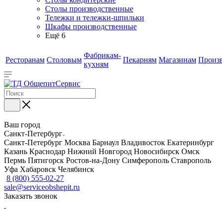
Столы производственные
Тележки и тележки-шпильки
Шкафы производственные
Ещё 6
Фабрикам-
Ресторанам
Столовым
Пекарням
Магазинам
Произ
кухням
Ваш город
Санкт-Петербург
Санкт-Петербург
Москва
Барнаул
Владивосток
Екатеринбург
Казань
Краснодар
Нижний Новгород
Новосибирск
Омск
Пермь
Пятигорск
Ростов-на-Дону
Симферополь
Ставрополь
Уфа
Хабаровск
Челябинск
8 (800) 555-02-27
sale@serviceobshepit.ru
Заказать звонок