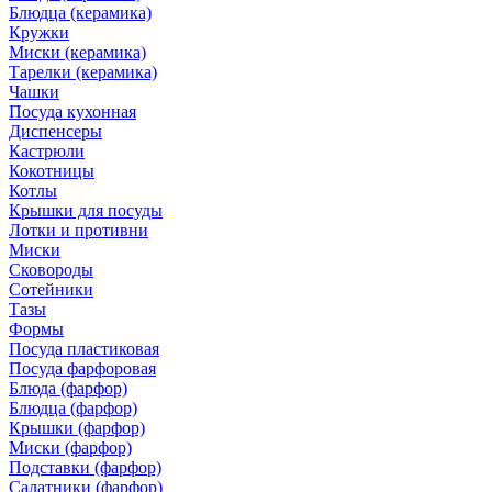
Блюдца (керамика)
Кружки
Миски (керамика)
Тарелки (керамика)
Чашки
Посуда кухонная
Диспенсеры
Кастрюли
Кокотницы
Котлы
Крышки для посуды
Лотки и противни
Миски
Сковороды
Сотейники
Тазы
Формы
Посуда пластиковая
Посуда фарфоровая
Блюда (фарфор)
Блюдца (фарфор)
Крышки (фарфор)
Миски (фарфор)
Подставки (фарфор)
Салатники (фарфор)