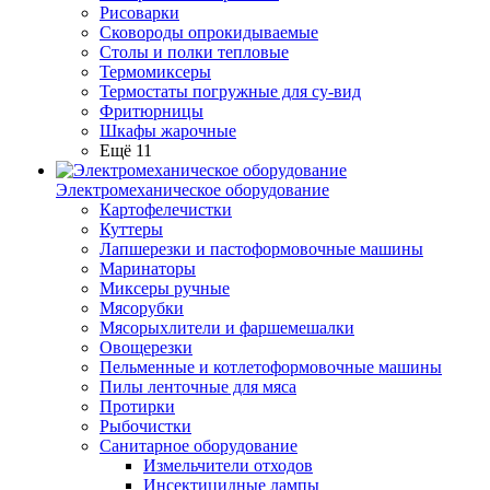
Рисоварки
Сковороды опрокидываемые
Столы и полки тепловые
Термомиксеры
Термостаты погружные для су-вид
Фритюрницы
Шкафы жарочные
Ещё 11
Электромеханическое оборудование
Картофелечистки
Куттеры
Лапшерезки и пастоформовочные машины
Маринаторы
Миксеры ручные
Мясорубки
Мясорыхлители и фаршемешалки
Овощерезки
Пельменные и котлетоформовочные машины
Пилы ленточные для мяса
Протирки
Рыбочистки
Санитарное оборудование
Измельчители отходов
Инсектицидные лампы