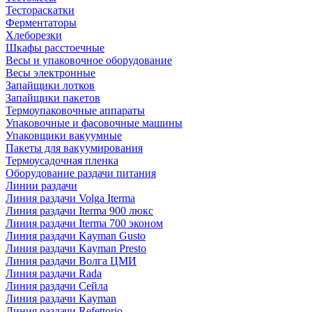
Тестораскатки
Ферментаторы
Хлеборезки
Шкафы расстоечные
Весы и упаковочное оборудование
Весы электронные
Запайщики лотков
Запайщики пакетов
Термоупаковочные аппараты
Упаковочные и фасовочные машины
Упаковщики вакуумные
Пакеты для вакуумирования
Термоусадочная пленка
Оборудование раздачи питания
Линии раздачи
Линия раздачи Volga Iterma
Линия раздачи Iterma 900 люкс
Линия раздачи Iterma 700 эконом
Линия раздачи Kayman Gusto
Линия раздачи Kayman Presto
Линия раздачи Волга ЦМИ
Линия раздачи Rada
Линия раздачи Сейла
Линия раздачи Kayman
Линия раздачи Refettorio