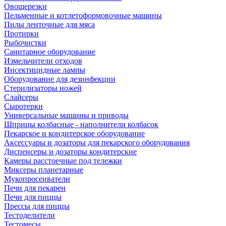
Овощерезки
Пельменные и котлетоформовочные машины
Пилы ленточные для мяса
Протирки
Рыбочистки
Санитарное оборудование
Измельчители отходов
Инсектицидные лампы
Оборудование для дезинфекции
Стерилизаторы ножей
Слайсеры
Сыротерки
Универсальные машины и приводы
Шприцы колбасные - наполнители колбасок
Пекарское и кондитерское оборудование
Аксессуары и дозаторы для пекарского оборудования
Диспенсеры и дозаторы кондитерские
Камеры расстоечные под тележки
Миксеры планетарные
Мукопросеиватели
Печи для пекарен
Печи для пиццы
Прессы для пиццы
Тестоделители
Тестомесы