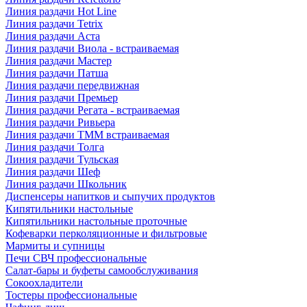
Линия раздачи Hot Line
Линия раздачи Tetrix
Линия раздачи Аста
Линия раздачи Виола - встраиваемая
Линия раздачи Мастер
Линия раздачи Патша
Линия раздачи передвижная
Линия раздачи Премьер
Линия раздачи Регата - встраиваемая
Линия раздачи Ривьера
Линия раздачи ТММ встраиваемая
Линия раздачи Толга
Линия раздачи Тульская
Линия раздачи Шеф
Линия раздачи Школьник
Диспенсеры напитков и сыпучих продуктов
Кипятильники настольные
Кипятильники настольные проточные
Кофеварки перколяционные и фильтровые
Мармиты и супницы
Печи СВЧ профессиональные
Салат-бары и буфеты самообслуживания
Сокоохладители
Тостеры профессиональные