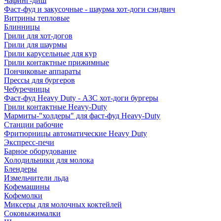
Чафинг-диш
Фаст-фуд и закусочные - шаурма хот-доги сэндвич
Витрины тепловые
Блинницы
Грили для хот-догов
Грили для шаурмы
Грили карусельные для кур
Грили контактные прижимные
Пончиковые аппараты
Прессы для бургеров
Чебуречницы
Фаст-фуд Heavy Duty - АЗС хот-доги бургеры
Грили контактные Heavy-Duty
Мармиты-"холдеры" для фаст-фуд Heavy-Duty
Станции рабочие
Фритюрницы автоматические Heavy Duty
Экспресс-печи
Барное оборудование
Холодильники для молока
Блендеры
Измельчители льда
Кофемашины
Кофемолки
Миксеры для молочных коктейлей
Соковыжималки