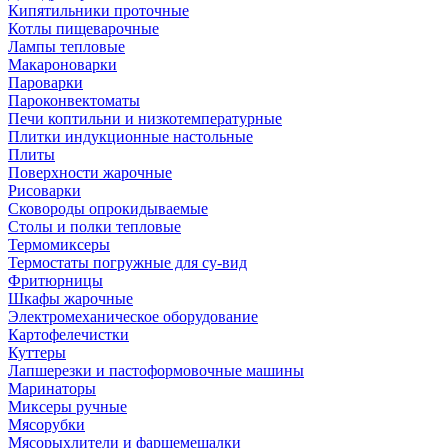
Кипятильники проточные
Котлы пищеварочные
Лампы тепловые
Макароноварки
Пароварки
Пароконвектоматы
Печи коптильни и низкотемпературные
Плитки индукционные настольные
Плиты
Поверхности жарочные
Рисоварки
Сковороды опрокидываемые
Столы и полки тепловые
Термомиксеры
Термостаты погружные для су-вид
Фритюрницы
Шкафы жарочные
Электромеханическое оборудование
Картофелечистки
Куттеры
Лапшерезки и пастоформовочные машины
Маринаторы
Миксеры ручные
Мясорубки
Мясорыхлители и фаршемешалки