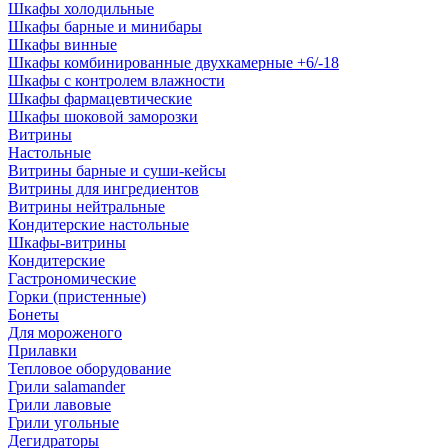
Шкафы холодильные
Шкафы барные и минибары
Шкафы винные
Шкафы комбинированные двухкамерные +6/-18
Шкафы с контролем влажности
Шкафы фармацевтические
Шкафы шоковой заморозки
Витрины
Настольные
Витрины барные и суши-кейсы
Витрины для ингредиентов
Витрины нейтральные
Кондитерские настольные
Шкафы-витрины
Кондитерские
Гастрономические
Горки (пристенные)
Бонеты
Для мороженого
Прилавки
Тепловое оборудование
Грили salamander
Грили лавовые
Грили угольные
Дегидраторы