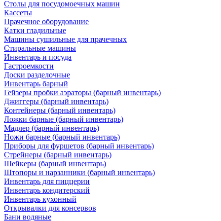
Столы для посудомоечных машин
Кассеты
Прачечное оборудование
Катки гладильные
Машины сушильные для прачечных
Стиральные машины
Инвентарь и посуда
Гастроемкости
Доски разделочные
Инвентарь барный
Гейзеры пробки аэраторы (барный инвентарь)
Джиггеры (барный инвентарь)
Контейнеры (барный инвентарь)
Ложки барные (барный инвентарь)
Мадлер (барный инвентарь)
Ножи барные (барный инвентарь)
Приборы для фуршетов (барный инвентарь)
Стрейнеры (барный инвентарь)
Шейкеры (барный инвентарь)
Штопоры и нарзанники (барный инвентарь)
Инвентарь для пиццерии
Инвентарь кондитерский
Инвентарь кухонный
Открывалки для консервов
Бани водяные