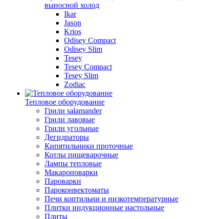
выносной холод
Ikar
Jason
Krios
Odisey Compact
Odisey Slim
Tesey
Tesey Compact
Tesey Slim
Zodiac
Тепловое оборудование
Грили salamander
Грили лавовые
Грили угольные
Дегидраторы
Кипятильники проточные
Котлы пищеварочные
Лампы тепловые
Макароноварки
Пароварки
Пароконвектоматы
Печи коптильни и низкотемпературные
Плитки индукционные настольные
Плиты