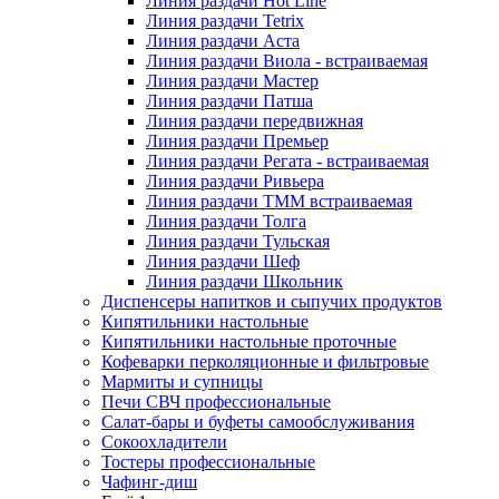
Линия раздачи Hot Line
Линия раздачи Tetrix
Линия раздачи Аста
Линия раздачи Виола - встраиваемая
Линия раздачи Мастер
Линия раздачи Патша
Линия раздачи передвижная
Линия раздачи Премьер
Линия раздачи Регата - встраиваемая
Линия раздачи Ривьера
Линия раздачи ТММ встраиваемая
Линия раздачи Толга
Линия раздачи Тульская
Линия раздачи Шеф
Линия раздачи Школьник
Диспенсеры напитков и сыпучих продуктов
Кипятильники настольные
Кипятильники настольные проточные
Кофеварки перколяционные и фильтровые
Мармиты и супницы
Печи СВЧ профессиональные
Салат-бары и буфеты самообслуживания
Сокоохладители
Тостеры профессиональные
Чафинг-диш