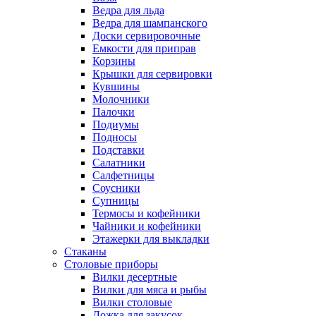
Ведра для льда
Ведра для шампанского
Доски сервировочные
Емкости для приправ
Корзины
Крышки для сервировки
Кувшины
Молочники
Палочки
Подиумы
Подносы
Подставки
Салатники
Салфетницы
Соусники
Супницы
Термосы и кофейники
Чайники и кофейники
Этажерки для выкладки
Стаканы
Столовые приборы
Вилки десертные
Вилки для мяса и рыбы
Вилки столовые
Ложка для закусок