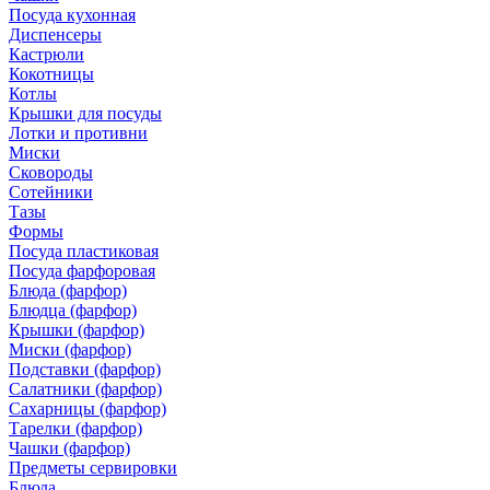
Посуда кухонная
Диспенсеры
Кастрюли
Кокотницы
Котлы
Крышки для посуды
Лотки и противни
Миски
Сковороды
Сотейники
Тазы
Формы
Посуда пластиковая
Посуда фарфоровая
Блюда (фарфор)
Блюдца (фарфор)
Крышки (фарфор)
Миски (фарфор)
Подставки (фарфор)
Салатники (фарфор)
Сахарницы (фарфор)
Тарелки (фарфор)
Чашки (фарфор)
Предметы сервировки
Блюда