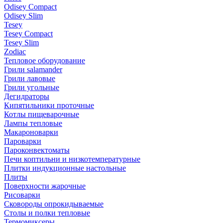
Odisey Compact
Odisey Slim
Tesey
Tesey Compact
Tesey Slim
Zodiac
Тепловое оборудование
Грили salamander
Грили лавовые
Грили угольные
Дегидраторы
Кипятильники проточные
Котлы пищеварочные
Лампы тепловые
Макароноварки
Пароварки
Пароконвектоматы
Печи коптильни и низкотемпературные
Плитки индукционные настольные
Плиты
Поверхности жарочные
Рисоварки
Сковороды опрокидываемые
Столы и полки тепловые
Термомиксеры