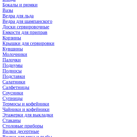
Бокалы и рюмки
Вазы
Ведра для льда
Ведра для шампанского
Доски сервировочные
Емкости для приправ
Корзины
Крышки для сервировки
Кувшины
Молочники
Палочки
Подиумы
Подносы
Подставки
Салатники
Салфетницы
Соусники
Супницы
Термосы и кофейники
Чайники и кофейники
Этажерки для выкладки
Стаканы
Столовые приборы
Вилки десертные
Вилки для мяса и рыбы