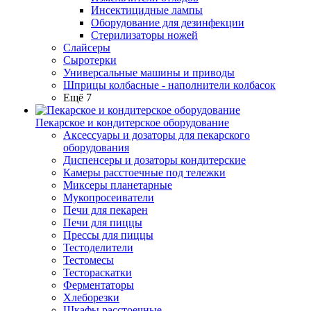
Инсектицидные лампы
Оборудование для дезинфекции
Стерилизаторы ножей
Слайсеры
Сыротерки
Универсальные машины и приводы
Шприцы колбасные - наполнители колбасок
Ещё 7
Пекарское и кондитерское оборудование
Аксессуары и дозаторы для пекарского
оборудования
Диспенсеры и дозаторы кондитерские
Камеры расстоечные под тележки
Миксеры планетарные
Мукопросеиватели
Печи для пекарен
Печи для пиццы
Прессы для пиццы
Тестоделители
Тестомесы
Тестораскатки
Ферментаторы
Хлеборезки
Шкафы расстоечные