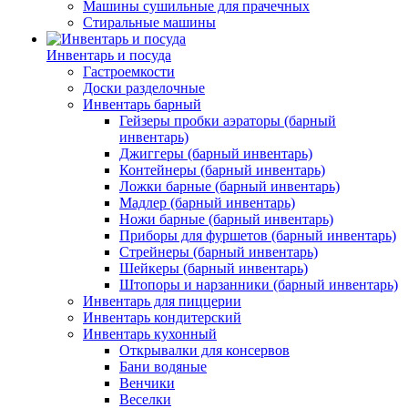
Машины сушильные для прачечных
Стиральные машины
Инвентарь и посуда
Гастроемкости
Доски разделочные
Инвентарь барный
Гейзеры пробки аэраторы (барный
инвентарь)
Джиггеры (барный инвентарь)
Контейнеры (барный инвентарь)
Ложки барные (барный инвентарь)
Мадлер (барный инвентарь)
Ножи барные (барный инвентарь)
Приборы для фуршетов (барный инвентарь)
Стрейнеры (барный инвентарь)
Шейкеры (барный инвентарь)
Штопоры и нарзанники (барный инвентарь)
Инвентарь для пиццерии
Инвентарь кондитерский
Инвентарь кухонный
Открывалки для консервов
Бани водяные
Венчики
Веселки