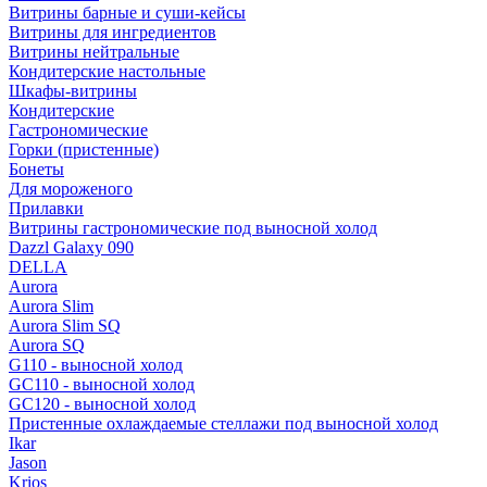
Витрины барные и суши-кейсы
Витрины для ингредиентов
Витрины нейтральные
Кондитерские настольные
Шкафы-витрины
Кондитерские
Гастрономические
Горки (пристенные)
Бонеты
Для мороженого
Прилавки
Витрины гастрономические под выносной холод
Dazzl Galaxy 090
DELLA
Aurora
Aurora Slim
Aurora Slim SQ
Aurora SQ
G110 - выносной холод
GC110 - выносной холод
GC120 - выносной холод
Пристенные охлаждаемые стеллажи под выносной холод
Ikar
Jason
Krios