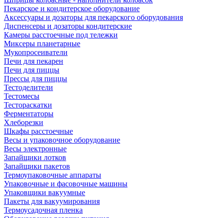
Пекарское и кондитерское оборудование
Аксессуары и дозаторы для пекарского оборудования
Диспенсеры и дозаторы кондитерские
Камеры расстоечные под тележки
Миксеры планетарные
Мукопросеиватели
Печи для пекарен
Печи для пиццы
Прессы для пиццы
Тестоделители
Тестомесы
Тестораскатки
Ферментаторы
Хлеборезки
Шкафы расстоечные
Весы и упаковочное оборудование
Весы электронные
Запайщики лотков
Запайщики пакетов
Термоупаковочные аппараты
Упаковочные и фасовочные машины
Упаковщики вакуумные
Пакеты для вакуумирования
Термоусадочная пленка