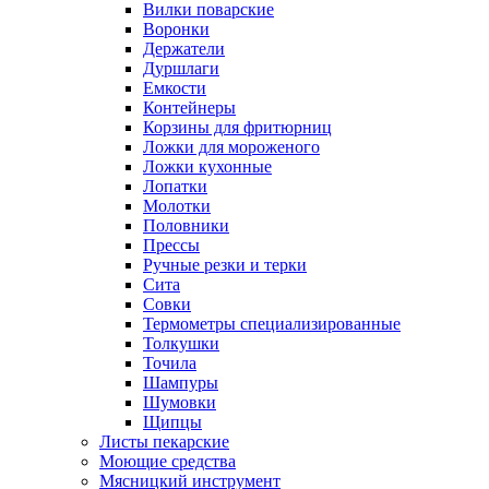
Вилки поварские
Воронки
Держатели
Дуршлаги
Емкости
Контейнеры
Корзины для фритюрниц
Ложки для мороженого
Ложки кухонные
Лопатки
Молотки
Половники
Прессы
Ручные резки и терки
Сита
Совки
Термометры специализированные
Толкушки
Точила
Шампуры
Шумовки
Щипцы
Листы пекарские
Моющие средства
Мясницкий инструмент