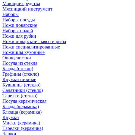
Моющие средства
Мясницкий инструмент
Наборы
Наборы посуды
Ножи поварские
Наборы ножей
Ножи для рубки
Ножи поварские - мясо и рыба
Ножи специализированные
Ножницы кухонные
Овощечистки
Посуда из стекла
Блюда (стекло)
Графины (стекло)
Кружки пивные
Кувшины (стекло)
Салатники (стекло)
Тарелки (стекло)
Посуда керамическая
Блюда (керамика)
Блюдца (керамика)
Кружки
Миски (керамика)
Тарелки (керамика)
Чашки