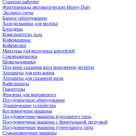
Станции рабочие
Фритюрницы автоматические Heavy Duty
Экспресс-печи
Барное оборудование
Холодильники для молока
Блендеры
Измельчители льда
Кофемашины
Кофемолки
Миксеры для молочных коктейлей
Соковыжималки
Шоколадоварки
Поп-корн сахарная вата мороженое десерты
Аппараты для поп-корна
Аппараты для сахарной ваты
Вафельницы
Граниторы
Фризеры для мороженого
Посудомоечное оборудование
Душирующие устройства
Котломоечные машины
Посудомоечные машины купольного типа
Посудомоечные машины с фронтальной загрузкой
Посудомоечные машины туннельного типа
Стаканомоечные машины