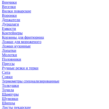
Венчики
Веселки
Вилки поварские
Воронки
Держатели
Дуршлаги
Емкости
Контейнеры
Корзины для фритюрниц
Ложки для мороженого
Ложки кухонные
Лопатки
Молотки
Половники
Прессы
Ручные резки и терки
Сита
Совки
Термометры специализированные
Толкушки
Точила
Шампуры
Шумовки
Щипцы
Листы пекарские