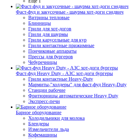
Ещё 1
Фаст-фуд и закусочные - шаурма хот-доги сэндвич
Витрины тепловые
Блинницы
Грили для хот-догов
Грили для шаурмы
Грили карусельные для кур
Грили контактные прижимные
Пончиковые аппараты
Прессы для бургеров
Чебуречницы
Фаст-фуд Heavy Duty - АЗС хот-доги бургеры
Грили контактные Heavy-Duty
Мармиты-"холдеры" для фаст-фуд Heavy-Duty
Станции рабочие
Фритюрницы автоматические Heavy Duty
Экспресс-печи
Барное оборудование
Холодильники для молока
Блендеры
Измельчители льда
Кофемашины