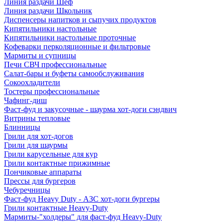
Линия раздачи Шеф
Линия раздачи Школьник
Диспенсеры напитков и сыпучих продуктов
Кипятильники настольные
Кипятильники настольные проточные
Кофеварки перколяционные и фильтровые
Мармиты и супницы
Печи СВЧ профессиональные
Салат-бары и буфеты самообслуживания
Сокоохладители
Тостеры профессиональные
Чафинг-диш
Фаст-фуд и закусочные - шаурма хот-доги сэндвич
Витрины тепловые
Блинницы
Грили для хот-догов
Грили для шаурмы
Грили карусельные для кур
Грили контактные прижимные
Пончиковые аппараты
Прессы для бургеров
Чебуречницы
Фаст-фуд Heavy Duty - АЗС хот-доги бургеры
Грили контактные Heavy-Duty
Мармиты-"холдеры" для фаст-фуд Heavy-Duty