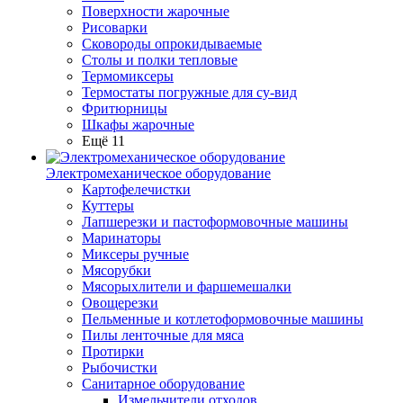
Поверхности жарочные
Рисоварки
Сковороды опрокидываемые
Столы и полки тепловые
Термомиксеры
Термостаты погружные для су-вид
Фритюрницы
Шкафы жарочные
Ещё 11
Электромеханическое оборудование
Картофелечистки
Куттеры
Лапшерезки и пастоформовочные машины
Маринаторы
Миксеры ручные
Мясорубки
Мясорыхлители и фаршемешалки
Овощерезки
Пельменные и котлетоформовочные машины
Пилы ленточные для мяса
Протирки
Рыбочистки
Санитарное оборудование
Измельчители отходов