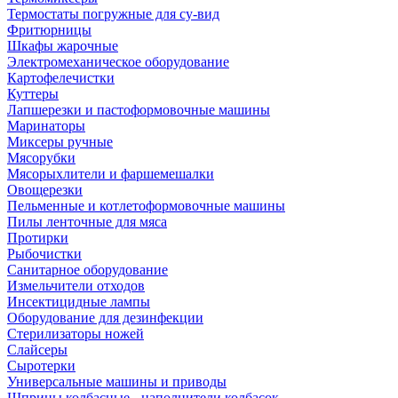
Термостаты погружные для су-вид
Фритюрницы
Шкафы жарочные
Электромеханическое оборудование
Картофелечистки
Куттеры
Лапшерезки и пастоформовочные машины
Маринаторы
Миксеры ручные
Мясорубки
Мясорыхлители и фаршемешалки
Овощерезки
Пельменные и котлетоформовочные машины
Пилы ленточные для мяса
Протирки
Рыбочистки
Санитарное оборудование
Измельчители отходов
Инсектицидные лампы
Оборудование для дезинфекции
Стерилизаторы ножей
Слайсеры
Сыротерки
Универсальные машины и приводы
Шприцы колбасные - наполнители колбасок