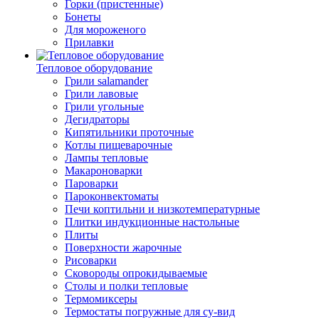
Горки (пристенные)
Бонеты
Для мороженого
Прилавки
Тепловое оборудование
Грили salamander
Грили лавовые
Грили угольные
Дегидраторы
Кипятильники проточные
Котлы пищеварочные
Лампы тепловые
Макароноварки
Пароварки
Пароконвектоматы
Печи коптильни и низкотемпературные
Плитки индукционные настольные
Плиты
Поверхности жарочные
Рисоварки
Сковороды опрокидываемые
Столы и полки тепловые
Термомиксеры
Термостаты погружные для су-вид