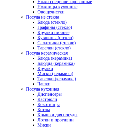
Ножи специализированные
Ножницы кухонные
Овощечистки
Посуда из стекла
Блюда (стекло)
Графины (стекло)
Кружки пивные
Кувшины (стекло)
Салатники (стекло)
Тарелки (стекло)
Посуда керамическая
Блюда (керамика)
Блюдца (керамика)
Кружки
Миски (керамика)
Тарелки (керамика)
Чашки
Посуда кухонная
Диспенсеры
Кастрюли
Кокотницы
Котлы
Крышки для посуды
Лотки и противни
Миски