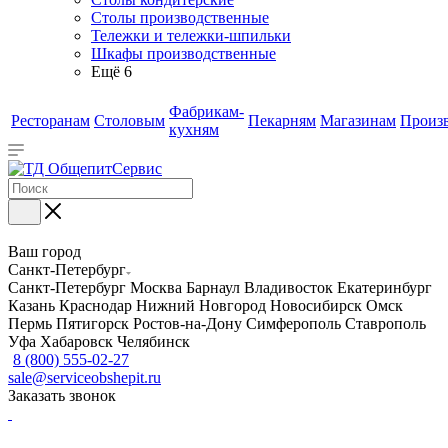
Столы производственные
Тележки и тележки-шпильки
Шкафы производственные
Ещё 6
Фабрикам-
Ресторанам
Столовым
Пекарням
Магазинам
Произ
кухням
Ваш город
Санкт-Петербург
Санкт-Петербург
Москва
Барнаул
Владивосток
Екатеринбург
Казань
Краснодар
Нижний Новгород
Новосибирск
Омск
Пермь
Пятигорск
Ростов-на-Дону
Симферополь
Ставрополь
Уфа
Хабаровск
Челябинск
8 (800) 555-02-27
sale@serviceobshepit.ru
Заказать звонок