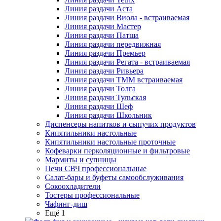
Линия раздачи Аста
Линия раздачи Виола - встраиваемая
Линия раздачи Мастер
Линия раздачи Патша
Линия раздачи передвижная
Линия раздачи Премьер
Линия раздачи Регата - встраиваемая
Линия раздачи Ривьера
Линия раздачи ТММ встраиваемая
Линия раздачи Толга
Линия раздачи Тульская
Линия раздачи Шеф
Линия раздачи Школьник
Диспенсеры напитков и сыпучих продуктов
Кипятильники настольные
Кипятильники настольные проточные
Кофеварки перколяционные и фильтровые
Мармиты и супницы
Печи СВЧ профессиональные
Салат-бары и буфеты самообслуживания
Сокоохладители
Тостеры профессиональные
Чафинг-диш
Ещё 1