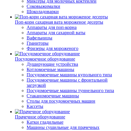
Миксеры для молочных коктейлей
Соковыжималки
Шоколадоварки
Поп-корн сахарная вата мороженое десерты
Аппараты для поп-корна
Аппараты для сахарной ваты
Вафельницы
Граниторы
Фризеры для мороженого
Посудомоечное оборудование
Душирующие устройства
Котломоечные машины
Посудомоечные машины купольного типа
Посудомоечные машины с фронтальной
загрузкой
Посудомоечные машины туннельного типа
Стаканомоечные машины
Столы для посудомоечных машин
Кассеты
Прачечное оборудование
Катки гладильные
Машины сушильные для прачечных