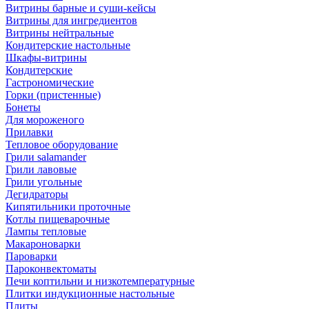
Витрины барные и суши-кейсы
Витрины для ингредиентов
Витрины нейтральные
Кондитерские настольные
Шкафы-витрины
Кондитерские
Гастрономические
Горки (пристенные)
Бонеты
Для мороженого
Прилавки
Тепловое оборудование
Грили salamander
Грили лавовые
Грили угольные
Дегидраторы
Кипятильники проточные
Котлы пищеварочные
Лампы тепловые
Макароноварки
Пароварки
Пароконвектоматы
Печи коптильни и низкотемпературные
Плитки индукционные настольные
Плиты