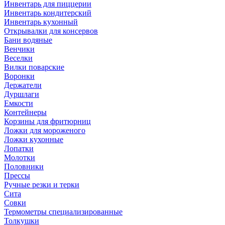
Инвентарь для пиццерии
Инвентарь кондитерский
Инвентарь кухонный
Открывалки для консервов
Бани водяные
Венчики
Веселки
Вилки поварские
Воронки
Держатели
Дуршлаги
Емкости
Контейнеры
Корзины для фритюрниц
Ложки для мороженого
Ложки кухонные
Лопатки
Молотки
Половники
Прессы
Ручные резки и терки
Сита
Совки
Термометры специализированные
Толкушки