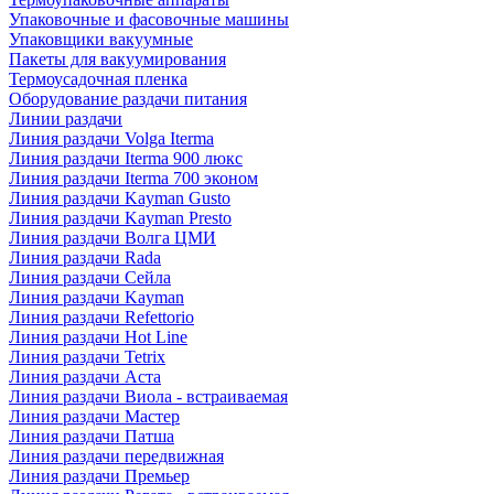
Упаковочные и фасовочные машины
Упаковщики вакуумные
Пакеты для вакуумирования
Термоусадочная пленка
Оборудование раздачи питания
Линии раздачи
Линия раздачи Volga Iterma
Линия раздачи Iterma 900 люкс
Линия раздачи Iterma 700 эконом
Линия раздачи Kayman Gusto
Линия раздачи Kayman Presto
Линия раздачи Волга ЦМИ
Линия раздачи Rada
Линия раздачи Сейла
Линия раздачи Kayman
Линия раздачи Refettorio
Линия раздачи Hot Line
Линия раздачи Tetrix
Линия раздачи Аста
Линия раздачи Виола - встраиваемая
Линия раздачи Мастер
Линия раздачи Патша
Линия раздачи передвижная
Линия раздачи Премьер