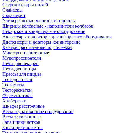
Стерилизаторы ножей
Слайсеры
Сыротерки
Универсальные машины и приводы
Шприцы колбасные - наполнители колбасок
Пекарское и кондитерское оборудование
Аксессуары и дозаторы для пекарского оборудования
Диспенсеры и дозаторы кондитерские
Камеры расстоечные под тележки
Миксеры планетарные
Мукопросеиватели
Печи для пекарен
Печи для пиццы
Прессы для пиццы
Тестоделители
Тестомесы
Тестораскатки
Ферментаторы
Хлеборезки
Шкафы расстоечные
Весы и упаковочное оборудование
Весы электронные
Запайщики лотков
Запайщики пакетов
Термоупаковочные аппараты