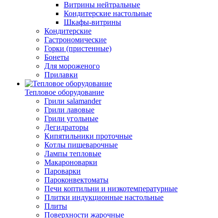
Витрины нейтральные
Кондитерские настольные
Шкафы-витрины
Кондитерские
Гастрономические
Горки (пристенные)
Бонеты
Для мороженого
Прилавки
Тепловое оборудование
Грили salamander
Грили лавовые
Грили угольные
Дегидраторы
Кипятильники проточные
Котлы пищеварочные
Лампы тепловые
Макароноварки
Пароварки
Пароконвектоматы
Печи коптильни и низкотемпературные
Плитки индукционные настольные
Плиты
Поверхности жарочные