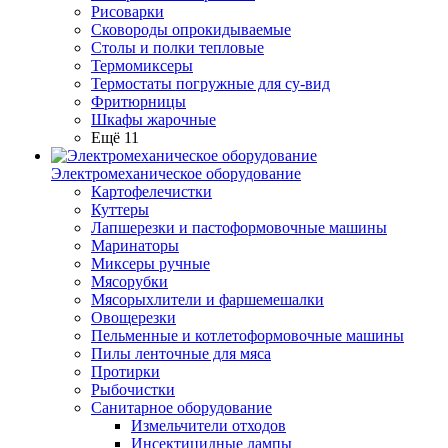
Рисоварки
Сковороды опрокидываемые
Столы и полки тепловые
Термомиксеры
Термостаты погружные для су-вид
Фритюрницы
Шкафы жарочные
Ещё 11
Электромеханическое оборудование
Картофелечистки
Куттеры
Лапшерезки и пастоформовочные машины
Маринаторы
Миксеры ручные
Мясорубки
Мясорыхлители и фаршемешалки
Овощерезки
Пельменные и котлетоформовочные машины
Пилы ленточные для мяса
Протирки
Рыбочистки
Санитарное оборудование
Измельчители отходов
Инсектицидные лампы