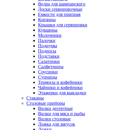
Ведра для шампанского
Доски сервировочные
Емкости для приправ
Корзины
Крышки для сервировки
Кувшины
Молочники
Палочки
Подиумы
Подносы
Подставки
Салатники
Салфетницы
Соусники
Супницы
Термосы и кофейники
Чайники и кофейники
Этажерки для выкладки
Стаканы
Столовые приборы
Вилки десертные
Вилки для мяса и рыбы
Вилки столовые
Ложка для закусок
Ложки