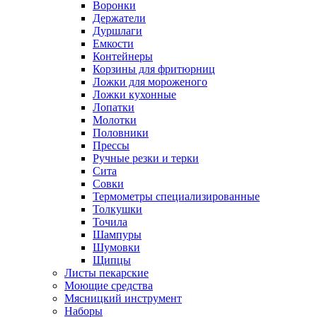
Воронки
Держатели
Дуршлаги
Емкости
Контейнеры
Корзины для фритюрниц
Ложки для мороженого
Ложки кухонные
Лопатки
Молотки
Половники
Прессы
Ручные резки и терки
Сита
Совки
Термометры специализированные
Толкушки
Точила
Шампуры
Шумовки
Щипцы
Листы пекарские
Моющие средства
Мясницкий инструмент
Наборы