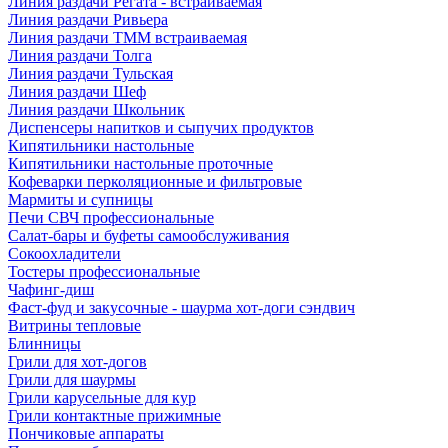
Линия раздачи Регата - встраиваемая
Линия раздачи Ривьера
Линия раздачи ТММ встраиваемая
Линия раздачи Толга
Линия раздачи Тульская
Линия раздачи Шеф
Линия раздачи Школьник
Диспенсеры напитков и сыпучих продуктов
Кипятильники настольные
Кипятильники настольные проточные
Кофеварки перколяционные и фильтровые
Мармиты и супницы
Печи СВЧ профессиональные
Салат-бары и буфеты самообслуживания
Сокоохладители
Тостеры профессиональные
Чафинг-диш
Фаст-фуд и закусочные - шаурма хот-доги сэндвич
Витрины тепловые
Блинницы
Грили для хот-догов
Грили для шаурмы
Грили карусельные для кур
Грили контактные прижимные
Пончиковые аппараты