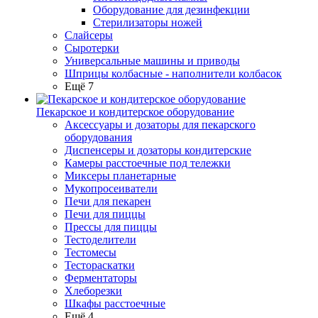
Оборудование для дезинфекции
Стерилизаторы ножей
Слайсеры
Сыротерки
Универсальные машины и приводы
Шприцы колбасные - наполнители колбасок
Ещё 7
Пекарское и кондитерское оборудование
Аксессуары и дозаторы для пекарского
оборудования
Диспенсеры и дозаторы кондитерские
Камеры расстоечные под тележки
Миксеры планетарные
Мукопросеиватели
Печи для пекарен
Печи для пиццы
Прессы для пиццы
Тестоделители
Тестомесы
Тестораскатки
Ферментаторы
Хлеборезки
Шкафы расстоечные
Ещё 4