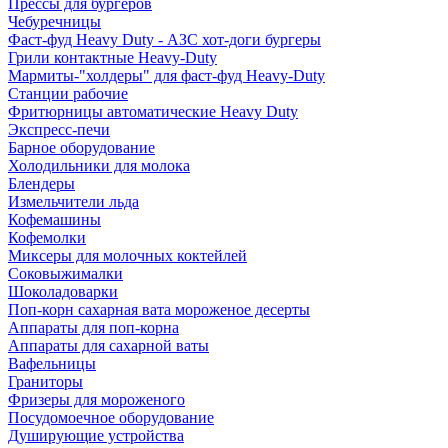
Прессы для бургеров
Чебуречницы
Фаст-фуд Heavy Duty - АЗС хот-доги бургеры
Грили контактные Heavy-Duty
Мармиты-"холдеры" для фаст-фуд Heavy-Duty
Станции рабочие
Фритюрницы автоматические Heavy Duty
Экспресс-печи
Барное оборудование
Холодильники для молока
Блендеры
Измельчители льда
Кофемашины
Кофемолки
Миксеры для молочных коктейлей
Соковыжималки
Шоколадоварки
Поп-корн сахарная вата мороженое десерты
Аппараты для поп-корна
Аппараты для сахарной ваты
Вафельницы
Граниторы
Фризеры для мороженого
Посудомоечное оборудование
Душирующие устройства