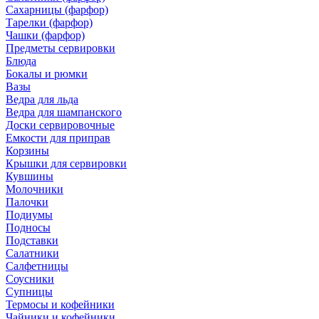
Сахарницы (фарфор)
Тарелки (фарфор)
Чашки (фарфор)
Предметы сервировки
Блюда
Бокалы и рюмки
Вазы
Ведра для льда
Ведра для шампанского
Доски сервировочные
Емкости для приправ
Корзины
Крышки для сервировки
Кувшины
Молочники
Палочки
Подиумы
Подносы
Подставки
Салатники
Салфетницы
Соусники
Супницы
Термосы и кофейники
Чайники и кофейники