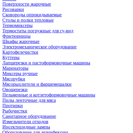
Поверхности жарочные
Рисоварки
Сковороды опрокидываемые
Столы и полки тепловые
Термомиксеры
Термостаты погружные для су-вид
Фритюрницы
Шкафы жарочные
Электромеханическое оборудование
Картофелечистки
Куттеры
Лапшерезки и пастоформовочные машины
Маринаторы
Миксеры ручные
Мясорубки
Мясорыхлители и фаршемешалки
Овощерезки
Пельменные и котлетоформовочные машины
Пилы ленточные для мяса
Протирки
Рыбочистки
Санитарное оборудование
Измельчители отходов
Инсектицидные лампы
Оборудование для дезинфекции