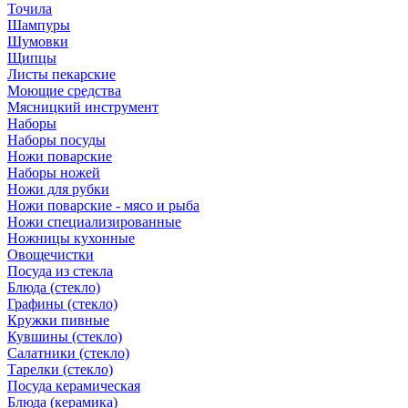
Точила
Шампуры
Шумовки
Щипцы
Листы пекарские
Моющие средства
Мясницкий инструмент
Наборы
Наборы посуды
Ножи поварские
Наборы ножей
Ножи для рубки
Ножи поварские - мясо и рыба
Ножи специализированные
Ножницы кухонные
Овощечистки
Посуда из стекла
Блюда (стекло)
Графины (стекло)
Кружки пивные
Кувшины (стекло)
Салатники (стекло)
Тарелки (стекло)
Посуда керамическая
Блюда (керамика)