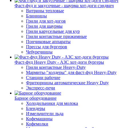
Фаст-фуд и закусочные - шаурма хот-доги сэндвич
Витрины тепловые
Блинницы
Грили для хот-догов
Грили для шаурмы
Грили карусельные для кур
Грили контактные прижимные
Пончиковые аппараты
Прессы для бургеров
Чебуречницы
Фаст-фуд Heavy Duty - АЗС хот-доги бургеры
Грили контактные Heavy-Duty
Мармиты-"холдеры" для фаст-фуд Heavy-Duty
Станции рабочие
Фритюрницы автоматические Heavy Duty
Экспресс-печи
Барное оборудование
Холодильники для молока
Блендеры
Измельчители льда
Кофемашины
Кофемолки