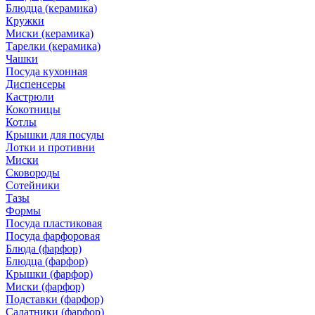
Блюдца (керамика)
Кружки
Миски (керамика)
Тарелки (керамика)
Чашки
Посуда кухонная
Диспенсеры
Кастрюли
Кокотницы
Котлы
Крышки для посуды
Лотки и противни
Миски
Сковороды
Сотейники
Тазы
Формы
Посуда пластиковая
Посуда фарфоровая
Блюда (фарфор)
Блюдца (фарфор)
Крышки (фарфор)
Миски (фарфор)
Подставки (фарфор)
Салатники (фарфор)