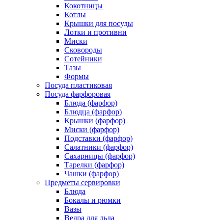
Кокотницы
Котлы
Крышки для посуды
Лотки и противни
Миски
Сковороды
Сотейники
Тазы
Формы
Посуда пластиковая
Посуда фарфоровая
Блюда (фарфор)
Блюдца (фарфор)
Крышки (фарфор)
Миски (фарфор)
Подставки (фарфор)
Салатники (фарфор)
Сахарницы (фарфор)
Тарелки (фарфор)
Чашки (фарфор)
Предметы сервировки
Блюда
Бокалы и рюмки
Вазы
Ведра для льда