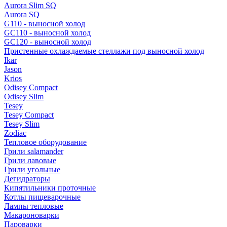
Aurora Slim SQ
Aurora SQ
G110 - выносной холод
GC110 - выносной холод
GC120 - выносной холод
Пристенные охлаждаемые стеллажи под выносной холод
Ikar
Jason
Krios
Odisey Compact
Odisey Slim
Tesey
Tesey Compact
Tesey Slim
Zodiac
Тепловое оборудование
Грили salamander
Грили лавовые
Грили угольные
Дегидраторы
Кипятильники проточные
Котлы пищеварочные
Лампы тепловые
Макароноварки
Пароварки