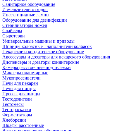
Санитарное оборудование
Измельчители отходов
Инсектицидные лампы
Оборудование для дезинфекции
Стерилизаторы ножей
Слайсеры
Сыротерки
Универсальные машины и приводы
Шприцы колбасные - наполнители колбасок
Пекарское и кондитерское оборудование
Аксессуары и дозаторы для пекарского оборудования
Диспенсеры и дозаторы кондитерские
Камеры расстоечные под тележки
Миксеры планетарные
Мукопросеиватели
Печи для пекарен
Печи для пиццы
Прессы для пиццы
Тестоделители
Тестомесы
Тестораскатки
Ферментаторы
Хлеборезки
Шкафы расстоечные
Весы и упаковочное оборудование