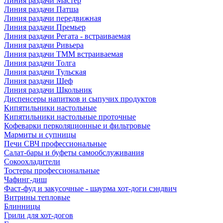
Линия раздачи Мастер
Линия раздачи Патша
Линия раздачи передвижная
Линия раздачи Премьер
Линия раздачи Регата - встраиваемая
Линия раздачи Ривьера
Линия раздачи ТММ встраиваемая
Линия раздачи Толга
Линия раздачи Тульская
Линия раздачи Шеф
Линия раздачи Школьник
Диспенсеры напитков и сыпучих продуктов
Кипятильники настольные
Кипятильники настольные проточные
Кофеварки перколяционные и фильтровые
Мармиты и супницы
Печи СВЧ профессиональные
Салат-бары и буфеты самообслуживания
Сокоохладители
Тостеры профессиональные
Чафинг-диш
Фаст-фуд и закусочные - шаурма хот-доги сэндвич
Витрины тепловые
Блинницы
Грили для хот-догов