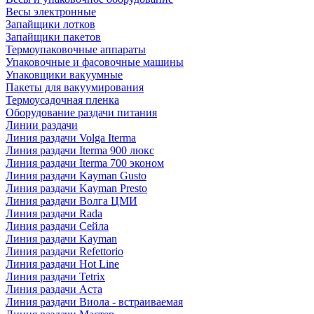
Весы электронные
Запайщики лотков
Запайщики пакетов
Термоупаковочные аппараты
Упаковочные и фасовочные машины
Упаковщики вакуумные
Пакеты для вакуумирования
Термоусадочная пленка
Оборудование раздачи питания
Линии раздачи
Линия раздачи Volga Iterma
Линия раздачи Iterma 900 люкс
Линия раздачи Iterma 700 эконом
Линия раздачи Kayman Gusto
Линия раздачи Kayman Presto
Линия раздачи Волга ЦМИ
Линия раздачи Rada
Линия раздачи Сейла
Линия раздачи Kayman
Линия раздачи Refettorio
Линия раздачи Hot Line
Линия раздачи Tetrix
Линия раздачи Аста
Линия раздачи Виола - встраиваемая