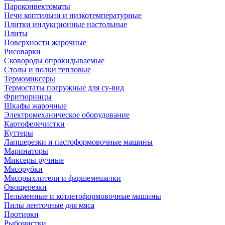
Пароконвектоматы
Печи коптильни и низкотемпературные
Плитки индукционные настольные
Плиты
Поверхности жарочные
Рисоварки
Сковороды опрокидываемые
Столы и полки тепловые
Термомиксеры
Термостаты погружные для су-вид
Фритюрницы
Шкафы жарочные
Электромеханическое оборудование
Картофелечистки
Куттеры
Лапшерезки и пастоформовочные машины
Маринаторы
Миксеры ручные
Мясорубки
Мясорыхлители и фаршемешалки
Овощерезки
Пельменные и котлетоформовочные машины
Пилы ленточные для мяса
Протирки
Рыбочистки