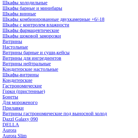
Шкафы холодильные
Шкафы барные и минибары
Шкафы винные
Шкафы комбинированные двухкамерные +6/-18
Шкафы с контролем влажности
Шкафы фармацевтические
Шкафы шоковой заморозки
Витрины
Настольные
Витрины барные и суши-кейсы
Витрины для ингредиентов
Витрины нейтральные
Кондитерские настольные
Шкафы-витрины
Кондитерские
Гастрономические
Горки (пристенные)
Бонеты
Для мороженого
Прилавки
Витрины гастрономические под выносной холод
Dazzl Galaxy 090
DELLA
Aurora
Aurora Slim