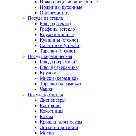
Ножи специализированные
Ножницы кухонные
Овощечистки
Посуда из стекла
Блюда (стекло)
Графины (стекло)
Кружки пивные
Кувшины (стекло)
Салатники (стекло)
Тарелки (стекло)
Посуда керамическая
Блюда (керамика)
Блюдца (керамика)
Кружки
Миски (керамика)
Тарелки (керамика)
Чашки
Посуда кухонная
Диспенсеры
Кастрюли
Кокотницы
Котлы
Крышки для посуды
Лотки и противни
Миски