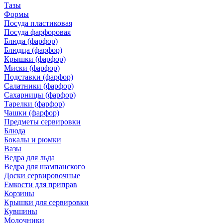
Тазы
Формы
Посуда пластиковая
Посуда фарфоровая
Блюда (фарфор)
Блюдца (фарфор)
Крышки (фарфор)
Миски (фарфор)
Подставки (фарфор)
Салатники (фарфор)
Сахарницы (фарфор)
Тарелки (фарфор)
Чашки (фарфор)
Предметы сервировки
Блюда
Бокалы и рюмки
Вазы
Ведра для льда
Ведра для шампанского
Доски сервировочные
Емкости для приправ
Корзины
Крышки для сервировки
Кувшины
Молочники