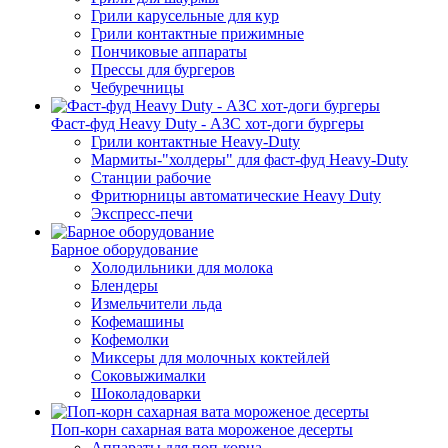
Грили карусельные для кур
Грили контактные прижимные
Пончиковые аппараты
Прессы для бургеров
Чебуречницы
Фаст-фуд Heavy Duty - АЗС хот-доги бургеры
Грили контактные Heavy-Duty
Мармиты-"холдеры" для фаст-фуд Heavy-Duty
Станции рабочие
Фритюрницы автоматические Heavy Duty
Экспресс-печи
Барное оборудование
Холодильники для молока
Блендеры
Измельчители льда
Кофемашины
Кофемолки
Миксеры для молочных коктейлей
Соковыжималки
Шоколадоварки
Поп-корн сахарная вата мороженое десерты
Аппараты для поп-корна