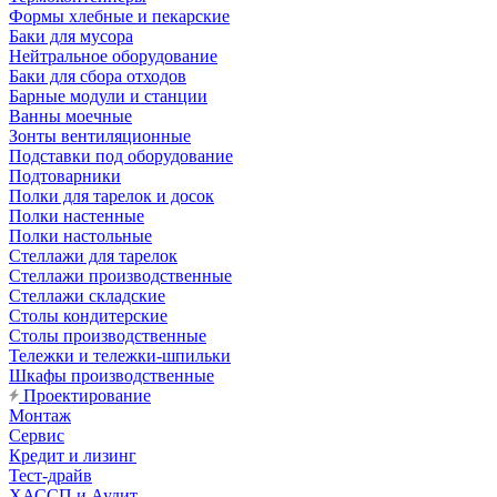
Формы хлебные и пекарские
Баки для мусора
Нейтральное оборудование
Баки для сбора отходов
Барные модули и станции
Ванны моечные
Зонты вентиляционные
Подставки под оборудование
Подтоварники
Полки для тарелок и досок
Полки настенные
Полки настольные
Стеллажи для тарелок
Стеллажи производственные
Стеллажи складские
Столы кондитерские
Столы производственные
Тележки и тележки-шпильки
Шкафы производственные
Проектирование
Монтаж
Сервис
Кредит и лизинг
Тест-драйв
ХАССП и Аудит