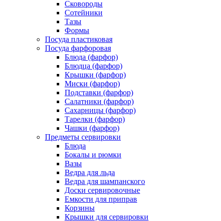
Сковороды
Сотейники
Тазы
Формы
Посуда пластиковая
Посуда фарфоровая
Блюда (фарфор)
Блюдца (фарфор)
Крышки (фарфор)
Миски (фарфор)
Подставки (фарфор)
Салатники (фарфор)
Сахарницы (фарфор)
Тарелки (фарфор)
Чашки (фарфор)
Предметы сервировки
Блюда
Бокалы и рюмки
Вазы
Ведра для льда
Ведра для шампанского
Доски сервировочные
Емкости для приправ
Корзины
Крышки для сервировки