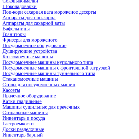
Соковыжималки
Шоколадоварки
Поп-корн сахарная вата мороженое десерты
Аппараты для поп-корна
Аппараты для сахарной ваты
Вафельницы
Граниторы
Фризеры для мороженого
Посудомоечное оборудование
Душирующие устройства
Котломоечные машины
Посудомоечные машины купольного типа
Посудомоечные машины с фронтальной загрузкой
Посудомоечные машины туннельного типа
Стаканомоечные машины
Столы для посудомоечных машин
Кассеты
Прачечное оборудование
Катки гладильные
Машины сушильные для прачечных
Стиральные машины
Инвентарь и посуда
Гастроемкости
Доски разделочные
Инвентарь барный