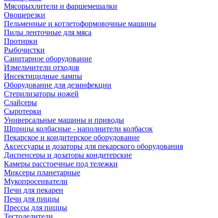
Мясорыхлители и фаршемешалки
Овощерезки
Пельменные и котлетоформовочные машины
Пилы ленточные для мяса
Протирки
Рыбочистки
Санитарное оборудование
Измельчители отходов
Инсектицидные лампы
Оборудование для дезинфекции
Стерилизаторы ножей
Слайсеры
Сыротерки
Универсальные машины и приводы
Шприцы колбасные - наполнители колбасок
Пекарское и кондитерское оборудование
Аксессуары и дозаторы для пекарского оборудования
Диспенсеры и дозаторы кондитерские
Камеры расстоечные под тележки
Миксеры планетарные
Мукопросеиватели
Печи для пекарен
Печи для пиццы
Прессы для пиццы
Тестоделители