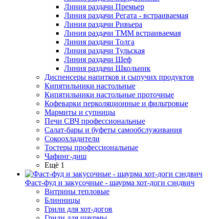
Линия раздачи Премьер
Линия раздачи Регата - встраиваемая
Линия раздачи Ривьера
Линия раздачи ТММ встраиваемая
Линия раздачи Толга
Линия раздачи Тульская
Линия раздачи Шеф
Линия раздачи Школьник
Диспенсеры напитков и сыпучих продуктов
Кипятильники настольные
Кипятильники настольные проточные
Кофеварки перколяционные и фильтровые
Мармиты и супницы
Печи СВЧ профессиональные
Салат-бары и буфеты самообслуживания
Сокоохладители
Тостеры профессиональные
Чафинг-диш
Ещё 1
Фаст-фуд и закусочные - шаурма хот-доги сэндвич
Витрины тепловые
Блинницы
Грили для хот-догов
Грили для шаурмы