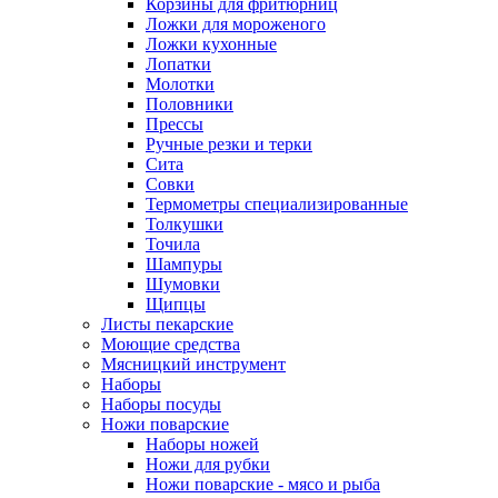
Корзины для фритюрниц
Ложки для мороженого
Ложки кухонные
Лопатки
Молотки
Половники
Прессы
Ручные резки и терки
Сита
Совки
Термометры специализированные
Толкушки
Точила
Шампуры
Шумовки
Щипцы
Листы пекарские
Моющие средства
Мясницкий инструмент
Наборы
Наборы посуды
Ножи поварские
Наборы ножей
Ножи для рубки
Ножи поварские - мясо и рыба