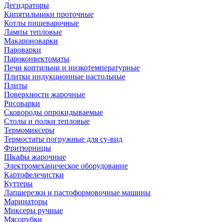
Дегидраторы
Кипятильники проточные
Котлы пищеварочные
Лампы тепловые
Макароноварки
Пароварки
Пароконвектоматы
Печи коптильни и низкотемпературные
Плитки индукционные настольные
Плиты
Поверхности жарочные
Рисоварки
Сковороды опрокидываемые
Столы и полки тепловые
Термомиксеры
Термостаты погружные для су-вид
Фритюрницы
Шкафы жарочные
Электромеханическое оборудование
Картофелечистки
Куттеры
Лапшерезки и пастоформовочные машины
Маринаторы
Миксеры ручные
Мясорубки