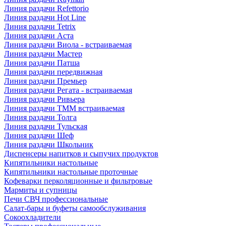
Линия раздачи Refettorio
Линия раздачи Hot Line
Линия раздачи Tetrix
Линия раздачи Аста
Линия раздачи Виола - встраиваемая
Линия раздачи Мастер
Линия раздачи Патша
Линия раздачи передвижная
Линия раздачи Премьер
Линия раздачи Регата - встраиваемая
Линия раздачи Ривьера
Линия раздачи ТММ встраиваемая
Линия раздачи Толга
Линия раздачи Тульская
Линия раздачи Шеф
Линия раздачи Школьник
Диспенсеры напитков и сыпучих продуктов
Кипятильники настольные
Кипятильники настольные проточные
Кофеварки перколяционные и фильтровые
Мармиты и супницы
Печи СВЧ профессиональные
Салат-бары и буфеты самообслуживания
Сокоохладители