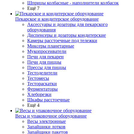
Шприцы колбасные - наполнители колбасок
Ещё 7
Пекарское и кондитерское оборудование
Аксессуары и дозаторы для пекарского
оборудования
Диспенсеры и дозаторы кондитерские
Камеры расстоечные под тележки
Миксеры планетарные
Мукопросеиватели
Печи для пекарен
Печи для пиццы
Прессы для пиццы
Тестоделители
Тестомесы
Тестораскатки
Ферментаторы
Хлеборезки
Шкафы расстоечные
Ещё 4
Весы и упаковочное оборудование
Весы электронные
Запайщики лотков
Запайщики пакетов