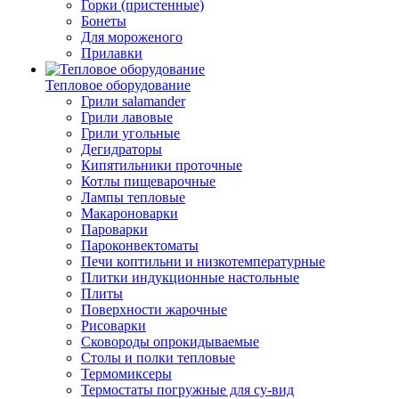
Горки (пристенные)
Бонеты
Для мороженого
Прилавки
Тепловое оборудование
Грили salamander
Грили лавовые
Грили угольные
Дегидраторы
Кипятильники проточные
Котлы пищеварочные
Лампы тепловые
Макароноварки
Пароварки
Пароконвектоматы
Печи коптильни и низкотемпературные
Плитки индукционные настольные
Плиты
Поверхности жарочные
Рисоварки
Сковороды опрокидываемые
Столы и полки тепловые
Термомиксеры
Термостаты погружные для су-вид