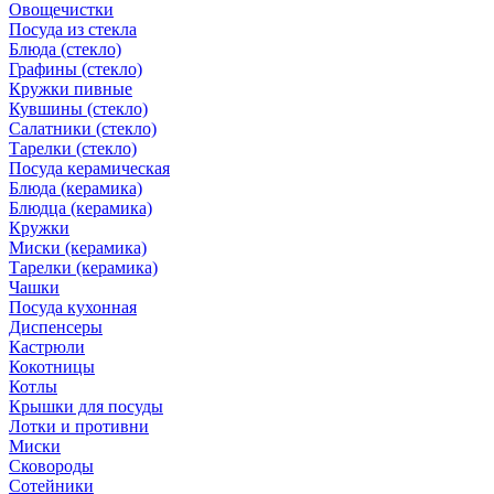
Овощечистки
Посуда из стекла
Блюда (стекло)
Графины (стекло)
Кружки пивные
Кувшины (стекло)
Салатники (стекло)
Тарелки (стекло)
Посуда керамическая
Блюда (керамика)
Блюдца (керамика)
Кружки
Миски (керамика)
Тарелки (керамика)
Чашки
Посуда кухонная
Диспенсеры
Кастрюли
Кокотницы
Котлы
Крышки для посуды
Лотки и противни
Миски
Сковороды
Сотейники