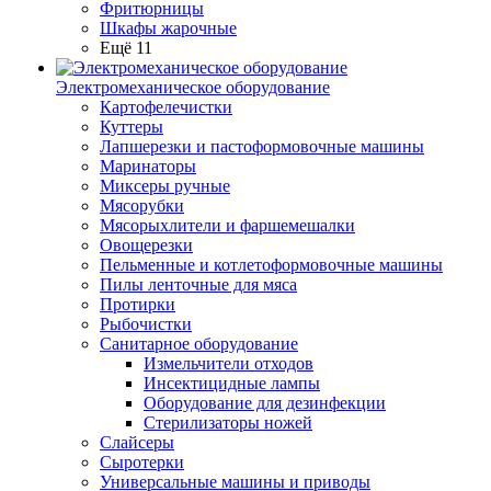
Фритюрницы
Шкафы жарочные
Ещё 11
Электромеханическое оборудование
Картофелечистки
Куттеры
Лапшерезки и пастоформовочные машины
Маринаторы
Миксеры ручные
Мясорубки
Мясорыхлители и фаршемешалки
Овощерезки
Пельменные и котлетоформовочные машины
Пилы ленточные для мяса
Протирки
Рыбочистки
Санитарное оборудование
Измельчители отходов
Инсектицидные лампы
Оборудование для дезинфекции
Стерилизаторы ножей
Слайсеры
Сыротерки
Универсальные машины и приводы