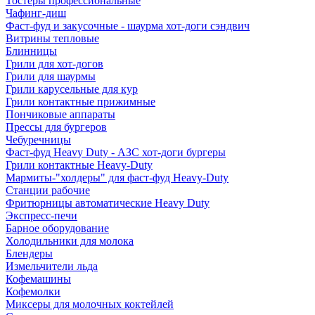
Тостеры профессиональные
Чафинг-диш
Фаст-фуд и закусочные - шаурма хот-доги сэндвич
Витрины тепловые
Блинницы
Грили для хот-догов
Грили для шаурмы
Грили карусельные для кур
Грили контактные прижимные
Пончиковые аппараты
Прессы для бургеров
Чебуречницы
Фаст-фуд Heavy Duty - АЗС хот-доги бургеры
Грили контактные Heavy-Duty
Мармиты-"холдеры" для фаст-фуд Heavy-Duty
Станции рабочие
Фритюрницы автоматические Heavy Duty
Экспресс-печи
Барное оборудование
Холодильники для молока
Блендеры
Измельчители льда
Кофемашины
Кофемолки
Миксеры для молочных коктейлей