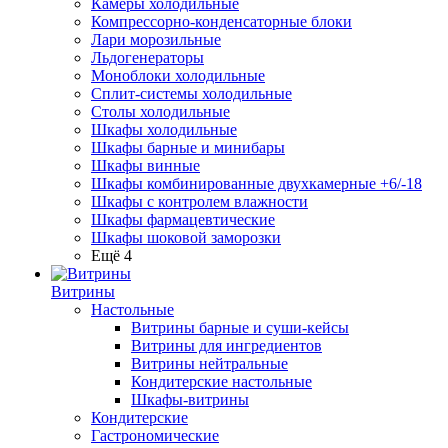
Камеры холодильные
Компрессорно-конденсаторные блоки
Лари морозильные
Льдогенераторы
Моноблоки холодильные
Сплит-системы холодильные
Столы холодильные
Шкафы холодильные
Шкафы барные и минибары
Шкафы винные
Шкафы комбинированные двухкамерные +6/-18
Шкафы с контролем влажности
Шкафы фармацевтические
Шкафы шоковой заморозки
Ещё 4
Витрины
Настольные
Витрины барные и суши-кейсы
Витрины для ингредиентов
Витрины нейтральные
Кондитерские настольные
Шкафы-витрины
Кондитерские
Гастрономические