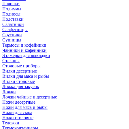
Палочки
Подиумы
Подносы
Подставки
Салатники
Салфетницы
Соусники
Супницы
Термосы и кофейники
Чайники и кофейники
Этажерки для выкладки
Стаканы
Столовые приборы
Вилки десертные
Вилки для мяса и рыбы
Вилки столовые
Ложка для закусок
Ложки
Ложки чайные и десертные
Ножи десертные
Ножи для мяса и рыбы
Ножи для сыра
Ножи столовые
Тележки
Термоконтейнеры