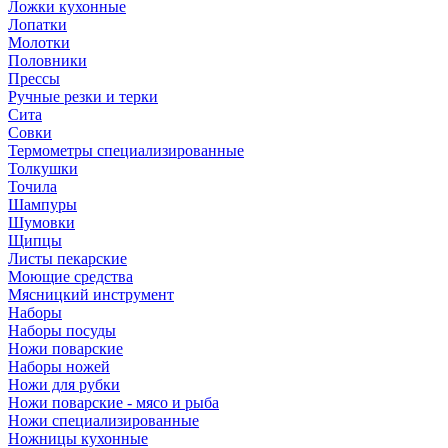
Ложки кухонные
Лопатки
Молотки
Половники
Прессы
Ручные резки и терки
Сита
Совки
Термометры специализированные
Толкушки
Точила
Шампуры
Шумовки
Щипцы
Листы пекарские
Моющие средства
Мясницкий инструмент
Наборы
Наборы посуды
Ножи поварские
Наборы ножей
Ножи для рубки
Ножи поварские - мясо и рыба
Ножи специализированные
Ножницы кухонные