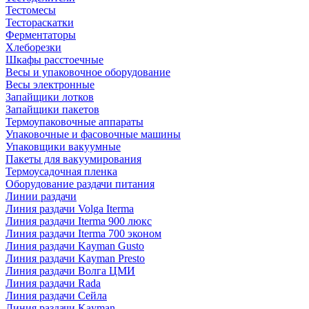
Тестомесы
Тестораскатки
Ферментаторы
Хлеборезки
Шкафы расстоечные
Весы и упаковочное оборудование
Весы электронные
Запайщики лотков
Запайщики пакетов
Термоупаковочные аппараты
Упаковочные и фасовочные машины
Упаковщики вакуумные
Пакеты для вакуумирования
Термоусадочная пленка
Оборудование раздачи питания
Линии раздачи
Линия раздачи Volga Iterma
Линия раздачи Iterma 900 люкс
Линия раздачи Iterma 700 эконом
Линия раздачи Kayman Gusto
Линия раздачи Kayman Presto
Линия раздачи Волга ЦМИ
Линия раздачи Rada
Линия раздачи Сейла
Линия раздачи Kayman