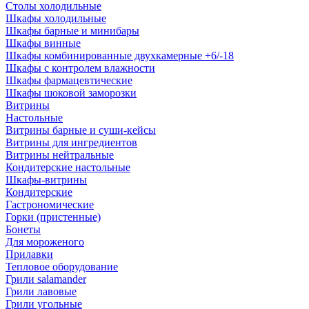
Столы холодильные
Шкафы холодильные
Шкафы барные и минибары
Шкафы винные
Шкафы комбинированные двухкамерные +6/-18
Шкафы с контролем влажности
Шкафы фармацевтические
Шкафы шоковой заморозки
Витрины
Настольные
Витрины барные и суши-кейсы
Витрины для ингредиентов
Витрины нейтральные
Кондитерские настольные
Шкафы-витрины
Кондитерские
Гастрономические
Горки (пристенные)
Бонеты
Для мороженого
Прилавки
Тепловое оборудование
Грили salamander
Грили лавовые
Грили угольные