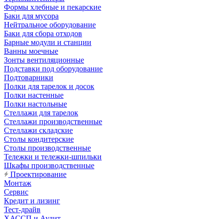
Формы хлебные и пекарские
Баки для мусора
Нейтральное оборудование
Баки для сбора отходов
Барные модули и станции
Ванны моечные
Зонты вентиляционные
Подставки под оборудование
Подтоварники
Полки для тарелок и досок
Полки настенные
Полки настольные
Стеллажи для тарелок
Стеллажи производственные
Стеллажи складские
Столы кондитерские
Столы производственные
Тележки и тележки-шпильки
Шкафы производственные
Проектирование
Монтаж
Сервис
Кредит и лизинг
Тест-драйв
ХАССП и Аудит