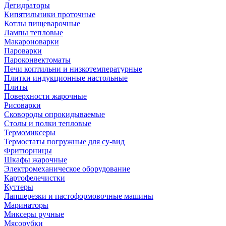
Дегидраторы
Кипятильники проточные
Котлы пищеварочные
Лампы тепловые
Макароноварки
Пароварки
Пароконвектоматы
Печи коптильни и низкотемпературные
Плитки индукционные настольные
Плиты
Поверхности жарочные
Рисоварки
Сковороды опрокидываемые
Столы и полки тепловые
Термомиксеры
Термостаты погружные для су-вид
Фритюрницы
Шкафы жарочные
Электромеханическое оборудование
Картофелечистки
Куттеры
Лапшерезки и пастоформовочные машины
Маринаторы
Миксеры ручные
Мясорубки