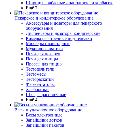
Шприцы колбасные - наполнители колбасок
Ещё 7
Пекарское и кондитерское оборудование
Аксессуары и дозаторы для пекарского
оборудования
Диспенсеры и дозаторы кондитерские
Камеры расстоечные под тележки
Миксеры планетарные
Мукопросеиватели
Печи для пекарен
Печи для пиццы
Прессы для пиццы
Тестоделители
Тестомесы
Тестораскатки
Ферментаторы
Хлеборезки
Шкафы расстоечные
Ещё 4
Весы и упаковочное оборудование
Весы электронные
Запайщики лотков
Запайщики пакетов