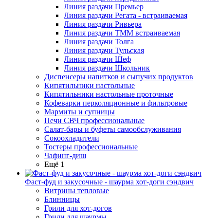
Линия раздачи Премьер
Линия раздачи Регата - встраиваемая
Линия раздачи Ривьера
Линия раздачи ТММ встраиваемая
Линия раздачи Толга
Линия раздачи Тульская
Линия раздачи Шеф
Линия раздачи Школьник
Диспенсеры напитков и сыпучих продуктов
Кипятильники настольные
Кипятильники настольные проточные
Кофеварки перколяционные и фильтровые
Мармиты и супницы
Печи СВЧ профессиональные
Салат-бары и буфеты самообслуживания
Сокоохладители
Тостеры профессиональные
Чафинг-диш
Ещё 1
Фаст-фуд и закусочные - шаурма хот-доги сэндвич
Витрины тепловые
Блинницы
Грили для хот-догов
Грили для шаурмы