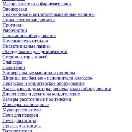
Мясорыхлители и фаршемешалки
Овощерезки
Пельменные и котлетоформовочные машины
Пилы ленточные для мяса
Протирки
Рыбочистки
Санитарное оборудование
Измельчители отходов
Инсектицидные лампы
Оборудование для дезинфекции
Стерилизаторы ножей
Слайсеры
Сыротерки
Универсальные машины и приводы
Шприцы колбасные - наполнители колбасок
Пекарское и кондитерское оборудование
Аксессуары и дозаторы для пекарского оборудования
Диспенсеры и дозаторы кондитерские
Камеры расстоечные под тележки
Миксеры планетарные
Мукопросеиватели
Печи для пекарен
Печи для пиццы
Прессы для пиццы
Тестоделители