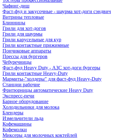
Тостеры профессиональные
Чафинг-диш
Фаст-фуд и закусочные - шаурма хот-доги сэндвич
Витрины тепловые
Блинницы
Грили для хот-догов
Грили для шаурмы
Грили карусельные для кур
Грили контактные прижимные
Пончиковые аппараты
Прессы для бургеров
Чебуречницы
Фаст-фуд Heavy Duty - АЗС хот-доги бургеры
Грили контактные Heavy-Duty
Мармиты-"холдеры" для фаст-фуд Heavy-Duty
Станции рабочие
Фритюрницы автоматические Heavy Duty
Экспресс-печи
Барное оборудование
Холодильники для молока
Блендеры
Измельчители льда
Кофемашины
Кофемолки
Миксеры для молочных коктейлей