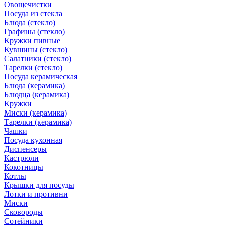
Овощечистки
Посуда из стекла
Блюда (стекло)
Графины (стекло)
Кружки пивные
Кувшины (стекло)
Салатники (стекло)
Тарелки (стекло)
Посуда керамическая
Блюда (керамика)
Блюдца (керамика)
Кружки
Миски (керамика)
Тарелки (керамика)
Чашки
Посуда кухонная
Диспенсеры
Кастрюли
Кокотницы
Котлы
Крышки для посуды
Лотки и противни
Миски
Сковороды
Сотейники