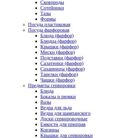
Сковороды
Сотейники
Тазы
Формы
Посуда пластиковая
Посуда фарфоровая
Блюда (фарфор)
Блюдца (фарфор)
Крышки (фарфор)
Миски (фарфор)
Подставки (фарфор)
Салатники (фарфор)
Сахарницы (фарфор)
Тарелки (фарфор)
Чашки (фарфор)
Предметы сервировки
Блюда
Бокалы и рюмки
Вазы
Ведра для льда
Ведра для шампанского
Доски сервировочные
Емкости для приправ
Корзины
Крышки для сервировки