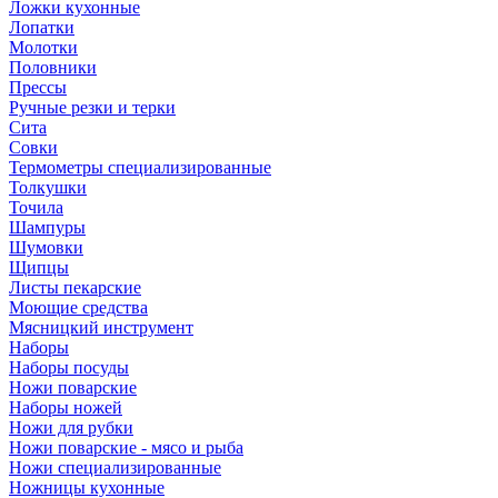
Ложки кухонные
Лопатки
Молотки
Половники
Прессы
Ручные резки и терки
Сита
Совки
Термометры специализированные
Толкушки
Точила
Шампуры
Шумовки
Щипцы
Листы пекарские
Моющие средства
Мясницкий инструмент
Наборы
Наборы посуды
Ножи поварские
Наборы ножей
Ножи для рубки
Ножи поварские - мясо и рыба
Ножи специализированные
Ножницы кухонные