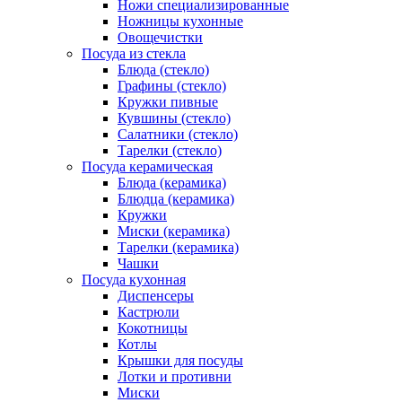
Ножи специализированные
Ножницы кухонные
Овощечистки
Посуда из стекла
Блюда (стекло)
Графины (стекло)
Кружки пивные
Кувшины (стекло)
Салатники (стекло)
Тарелки (стекло)
Посуда керамическая
Блюда (керамика)
Блюдца (керамика)
Кружки
Миски (керамика)
Тарелки (керамика)
Чашки
Посуда кухонная
Диспенсеры
Кастрюли
Кокотницы
Котлы
Крышки для посуды
Лотки и противни
Миски