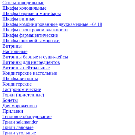
Столы холодильные
Шкафы холодильные
Шкафы барные и минибары
Шкафы винные
Шкафы комбинированные двухкамерные +6/-18
Шкафы с контролем влажности
Шкафы фармацевтические
Шкафы шоковой заморозки
Витрины
Настольные
Витрины барные и суши-кейсы
Витрины для ингредиентов
Витрины нейтральные
Кондитерские настольные
Шкафы-витрины
Кондитерские
Гастрономические
Горки (пристенные)
Бонеты
Для мороженого
Прилавки
Тепловое оборудование
Грили salamander
Грили лавовые
Грили угольные