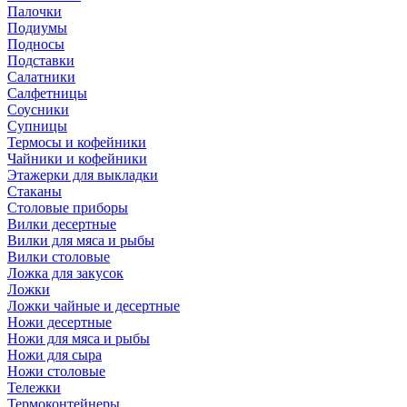
Палочки
Подиумы
Подносы
Подставки
Салатники
Салфетницы
Соусники
Супницы
Термосы и кофейники
Чайники и кофейники
Этажерки для выкладки
Стаканы
Столовые приборы
Вилки десертные
Вилки для мяса и рыбы
Вилки столовые
Ложка для закусок
Ложки
Ложки чайные и десертные
Ножи десертные
Ножи для мяса и рыбы
Ножи для сыра
Ножи столовые
Тележки
Термоконтейнеры