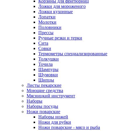
Корзины для фритюрниц
Ложки для мороженого
Ложки кухонные
Лопатки
Молотки
Половники
Прессы
Ручные резки и терки
Сита
Совки
Термометры специализированные
Толкушки
Точила
Шампуры
Шумовки
Щипцы
Листы пекарские
Моющие средства
Мясницкий инструмент
Наборы
Наборы посуды
Ножи поварские
Наборы ножей
Ножи для рубки
Ножи поварские - мясо и рыба