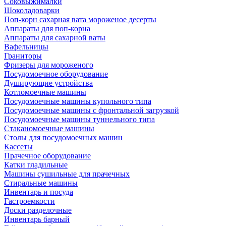
Соковыжималки
Шоколадоварки
Поп-корн сахарная вата мороженое десерты
Аппараты для поп-корна
Аппараты для сахарной ваты
Вафельницы
Граниторы
Фризеры для мороженого
Посудомоечное оборудование
Душирующие устройства
Котломоечные машины
Посудомоечные машины купольного типа
Посудомоечные машины с фронтальной загрузкой
Посудомоечные машины туннельного типа
Стаканомоечные машины
Столы для посудомоечных машин
Кассеты
Прачечное оборудование
Катки гладильные
Машины сушильные для прачечных
Стиральные машины
Инвентарь и посуда
Гастроемкости
Доски разделочные
Инвентарь барный