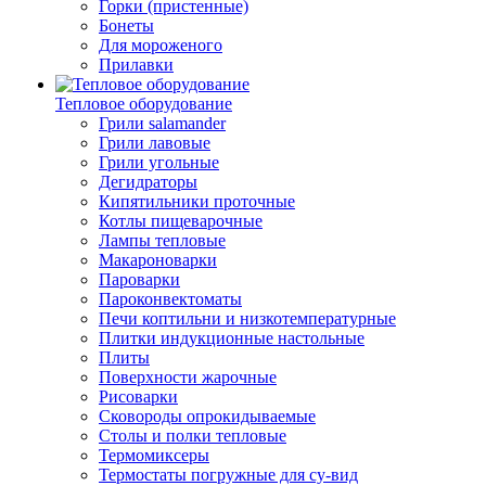
Горки (пристенные)
Бонеты
Для мороженого
Прилавки
Тепловое оборудование
Грили salamander
Грили лавовые
Грили угольные
Дегидраторы
Кипятильники проточные
Котлы пищеварочные
Лампы тепловые
Макароноварки
Пароварки
Пароконвектоматы
Печи коптильни и низкотемпературные
Плитки индукционные настольные
Плиты
Поверхности жарочные
Рисоварки
Сковороды опрокидываемые
Столы и полки тепловые
Термомиксеры
Термостаты погружные для су-вид