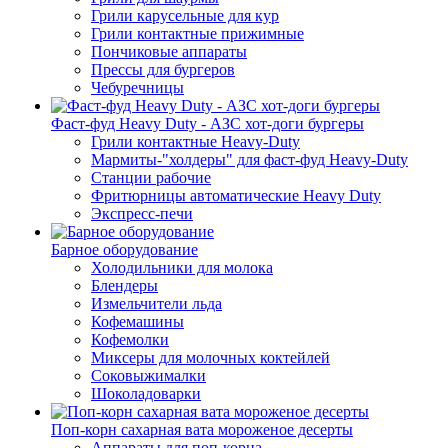
Грили карусельные для кур
Грили контактные прижимные
Пончиковые аппараты
Прессы для бургеров
Чебуречницы
Фаст-фуд Heavy Duty - АЗС хот-доги бургеры
Грили контактные Heavy-Duty
Мармиты-"холдеры" для фаст-фуд Heavy-Duty
Станции рабочие
Фритюрницы автоматические Heavy Duty
Экспресс-печи
Барное оборудование
Холодильники для молока
Блендеры
Измельчители льда
Кофемашины
Кофемолки
Миксеры для молочных коктейлей
Соковыжималки
Шоколадоварки
Поп-корн сахарная вата мороженое десерты
Аппараты для поп-корна