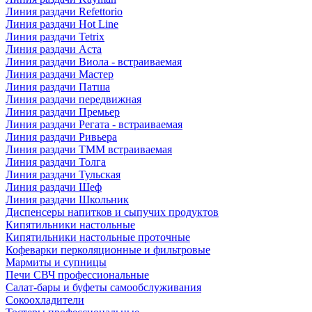
Линия раздачи Refettorio
Линия раздачи Hot Line
Линия раздачи Tetrix
Линия раздачи Аста
Линия раздачи Виола - встраиваемая
Линия раздачи Мастер
Линия раздачи Патша
Линия раздачи передвижная
Линия раздачи Премьер
Линия раздачи Регата - встраиваемая
Линия раздачи Ривьера
Линия раздачи ТММ встраиваемая
Линия раздачи Толга
Линия раздачи Тульская
Линия раздачи Шеф
Линия раздачи Школьник
Диспенсеры напитков и сыпучих продуктов
Кипятильники настольные
Кипятильники настольные проточные
Кофеварки перколяционные и фильтровые
Мармиты и супницы
Печи СВЧ профессиональные
Салат-бары и буфеты самообслуживания
Сокоохладители