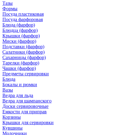
Тазы
Формы
Посуда пластиковая
Посуда фарфоровая
Блюда (фарфор)
Блюдца (фарфор)
Крышки (фарфор)
Миски (фарфор)
Подставки (фарфор)
Салатники (фарфор)
Сахарницы (фарфор)
Тарелки (фарфор)
Чашки (фарфор)
Предметы сервировки
Блюда
Бокалы и рюмки
Вазы
Ведра для льда
Ведра для шампанского
Доски сервировочные
Емкости для приправ
Корзины
Крышки для сервировки
Кувшины
Молочники