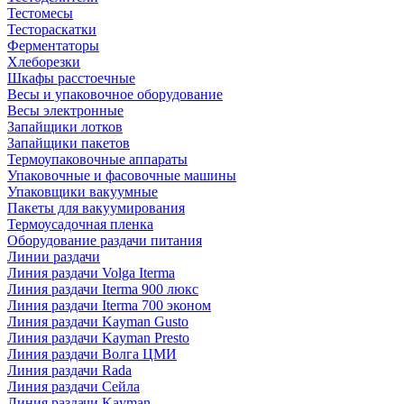
Тестомесы
Тестораскатки
Ферментаторы
Хлеборезки
Шкафы расстоечные
Весы и упаковочное оборудование
Весы электронные
Запайщики лотков
Запайщики пакетов
Термоупаковочные аппараты
Упаковочные и фасовочные машины
Упаковщики вакуумные
Пакеты для вакуумирования
Термоусадочная пленка
Оборудование раздачи питания
Линии раздачи
Линия раздачи Volga Iterma
Линия раздачи Iterma 900 люкс
Линия раздачи Iterma 700 эконом
Линия раздачи Kayman Gusto
Линия раздачи Kayman Presto
Линия раздачи Волга ЦМИ
Линия раздачи Rada
Линия раздачи Сейла
Линия раздачи Kayman