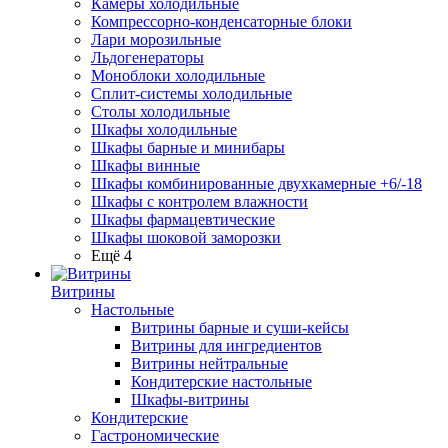
Камеры холодильные
Компрессорно-конденсаторные блоки
Лари морозильные
Льдогенераторы
Моноблоки холодильные
Сплит-системы холодильные
Столы холодильные
Шкафы холодильные
Шкафы барные и минибары
Шкафы винные
Шкафы комбинированные двухкамерные +6/-18
Шкафы с контролем влажности
Шкафы фармацевтические
Шкафы шоковой заморозки
Ещё 4
Витрины
Настольные
Витрины барные и суши-кейсы
Витрины для ингредиентов
Витрины нейтральные
Кондитерские настольные
Шкафы-витрины
Кондитерские
Гастрономические