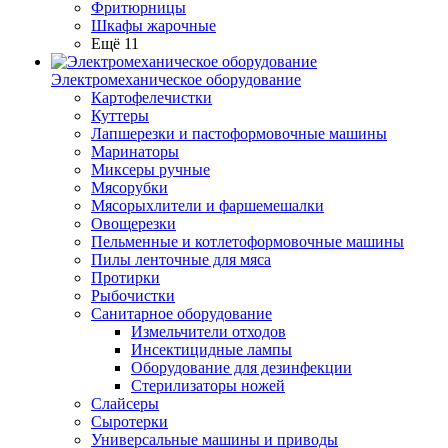
Фритюрницы
Шкафы жарочные
Ещё 11
Электромеханическое оборудование
Картофелечистки
Куттеры
Лапшерезки и пастоформовочные машины
Маринаторы
Миксеры ручные
Мясорубки
Мясорыхлители и фаршемешалки
Овощерезки
Пельменные и котлетоформовочные машины
Пилы ленточные для мяса
Протирки
Рыбочистки
Санитарное оборудование
Измельчители отходов
Инсектицидные лампы
Оборудование для дезинфекции
Стерилизаторы ножей
Слайсеры
Сыротерки
Универсальные машины и приводы