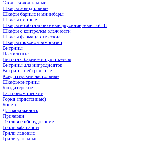
Столы холодильные
Шкафы холодильные
Шкафы барные и минибары
Шкафы винные
Шкафы комбинированные двухкамерные +6/-18
Шкафы с контролем влажности
Шкафы фармацевтические
Шкафы шоковой заморозки
Витрины
Настольные
Витрины барные и суши-кейсы
Витрины для ингредиентов
Витрины нейтральные
Кондитерские настольные
Шкафы-витрины
Кондитерские
Гастрономические
Горки (пристенные)
Бонеты
Для мороженого
Прилавки
Тепловое оборудование
Грили salamander
Грили лавовые
Грили угольные