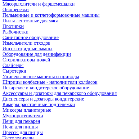
Мясорыхлители и фаршемешалки
Овощерезки
Пельменные и котлетоформовочные машины
Пилы ленточные для мяса
Протирки
Рыбочистки
Санитарное оборудование
Измельчители отходов
Инсектицидные лампы
Оборудование для дезинфекции
Стерилизаторы ножей
Слайсеры
Сыротерки
Универсальные машины и приводы
Шприцы колбасные - наполнители колбасок
Пекарское и кондитерское оборудование
Аксессуары и дозаторы для пекарского оборудования
Диспенсеры и дозаторы кондитерские
Камеры расстоечные под тележки
Миксеры планетарные
Мукопросеиватели
Печи для пекарен
Печи для пиццы
Прессы для пиццы
Тестоделители