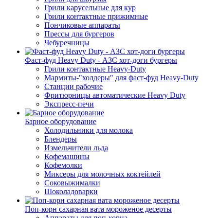
Грили карусельные для кур
Грили контактные прижимные
Пончиковые аппараты
Прессы для бургеров
Чебуречницы
Фаст-фуд Heavy Duty - АЗС хот-доги бургеры
Грили контактные Heavy-Duty
Мармиты-"холдеры" для фаст-фуд Heavy-Duty
Станции рабочие
Фритюрницы автоматические Heavy Duty
Экспресс-печи
Барное оборудование
Холодильники для молока
Блендеры
Измельчители льда
Кофемашины
Кофемолки
Миксеры для молочных коктейлей
Соковыжималки
Шоколадоварки
Поп-корн сахарная вата мороженое десерты
Аппараты для поп-корна