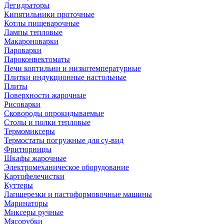
Дегидраторы
Кипятильники проточные
Котлы пищеварочные
Лампы тепловые
Макароноварки
Пароварки
Пароконвектоматы
Печи коптильни и низкотемпературные
Плитки индукционные настольные
Плиты
Поверхности жарочные
Рисоварки
Сковороды опрокидываемые
Столы и полки тепловые
Термомиксеры
Термостаты погружные для су-вид
Фритюрницы
Шкафы жарочные
Электромеханическое оборудование
Картофелечистки
Куттеры
Лапшерезки и пастоформовочные машины
Маринаторы
Миксеры ручные
Мясорубки