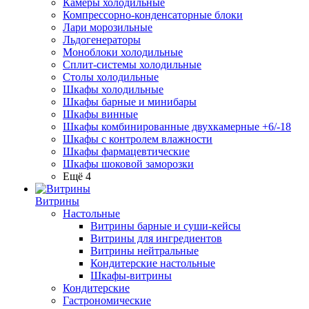
Камеры холодильные
Компрессорно-конденсаторные блоки
Лари морозильные
Льдогенераторы
Моноблоки холодильные
Сплит-системы холодильные
Столы холодильные
Шкафы холодильные
Шкафы барные и минибары
Шкафы винные
Шкафы комбинированные двухкамерные +6/-18
Шкафы с контролем влажности
Шкафы фармацевтические
Шкафы шоковой заморозки
Ещё 4
Витрины
Настольные
Витрины барные и суши-кейсы
Витрины для ингредиентов
Витрины нейтральные
Кондитерские настольные
Шкафы-витрины
Кондитерские
Гастрономические