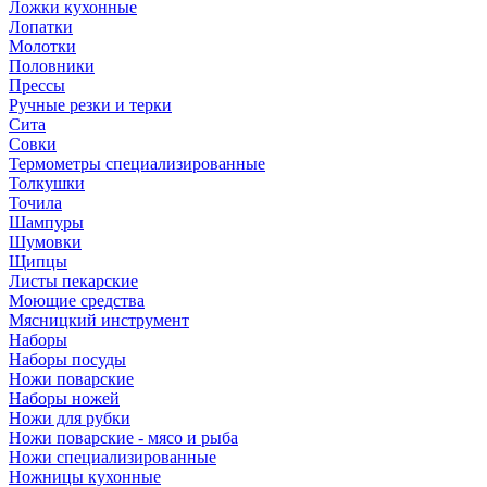
Ложки кухонные
Лопатки
Молотки
Половники
Прессы
Ручные резки и терки
Сита
Совки
Термометры специализированные
Толкушки
Точила
Шампуры
Шумовки
Щипцы
Листы пекарские
Моющие средства
Мясницкий инструмент
Наборы
Наборы посуды
Ножи поварские
Наборы ножей
Ножи для рубки
Ножи поварские - мясо и рыба
Ножи специализированные
Ножницы кухонные