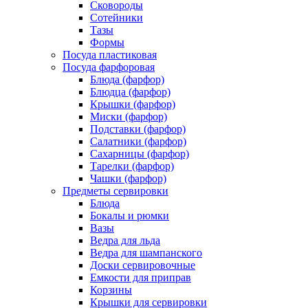
Сковороды
Сотейники
Тазы
Формы
Посуда пластиковая
Посуда фарфоровая
Блюда (фарфор)
Блюдца (фарфор)
Крышки (фарфор)
Миски (фарфор)
Подставки (фарфор)
Салатники (фарфор)
Сахарницы (фарфор)
Тарелки (фарфор)
Чашки (фарфор)
Предметы сервировки
Блюда
Бокалы и рюмки
Вазы
Ведра для льда
Ведра для шампанского
Доски сервировочные
Емкости для приправ
Корзины
Крышки для сервировки