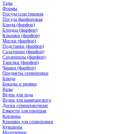
Тазы
Формы
Посуда пластиковая
Посуда фарфоровая
Блюда (фарфор)
Блюдца (фарфор)
Крышки (фарфор)
Миски (фарфор)
Подставки (фарфор)
Салатники (фарфор)
Сахарницы (фарфор)
Тарелки (фарфор)
Чашки (фарфор)
Предметы сервировки
Блюда
Бокалы и рюмки
Вазы
Ведра для льда
Ведра для шампанского
Доски сервировочные
Емкости для приправ
Корзины
Крышки для сервировки
Кувшины
Молочники