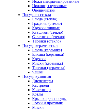
Ножи специализированные
Ножницы кухонные
Овощечистки
Посуда из стекла
Блюда (стекло)
Графины (стекло)
Кружки пивные
Кувшины (стекло)
Салатники (стекло)
Тарелки (стекло)
Посуда керамическая
Блюда (керамика)
Блюдца (керамика)
Кружки
Миски (керамика)
Тарелки (керамика)
Чашки
Посуда кухонная
Диспенсеры
Кастрюли
Кокотницы
Котлы
Крышки для посуды
Лотки и противни
Миски