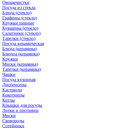
Овощечистки
Посуда из стекла
Блюда (стекло)
Графины (стекло)
Кружки пивные
Кувшины (стекло)
Салатники (стекло)
Тарелки (стекло)
Посуда керамическая
Блюда (керамика)
Блюдца (керамика)
Кружки
Миски (керамика)
Тарелки (керамика)
Чашки
Посуда кухонная
Диспенсеры
Кастрюли
Кокотницы
Котлы
Крышки для посуды
Лотки и противни
Миски
Сковороды
Сотейники