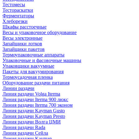
Тестомесы
Тестораскатки
Ферментаторы
Хлеборезки
Шкафы расстоечные
Весы и упаковочное оборудование
Весы электронные
Запайщики лотков
Запайщики пакетов
Термоупаковочные аппараты
Упаковочные и фасовочные машины
Упаковщики вакуумные
Пакеты для вакуумирования
Термоусадочная пленка
Оборудование раздачи питания
Линии раздачи
Линия раздачи Volga Iterma
Линия раздачи Iterma 900 люкс
Линия раздачи Iterma 700 эконом
Линия раздачи Kayman Gusto
Линия раздачи Kayman Presto
Линия раздачи Волга ЦМИ
Линия раздачи Rada
Линия раздачи Сейла
Линия раздачи Kayman