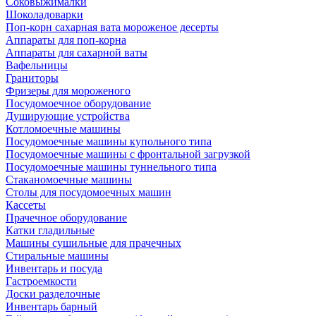
Соковыжималки
Шоколадоварки
Поп-корн сахарная вата мороженое десерты
Аппараты для поп-корна
Аппараты для сахарной ваты
Вафельницы
Граниторы
Фризеры для мороженого
Посудомоечное оборудование
Душирующие устройства
Котломоечные машины
Посудомоечные машины купольного типа
Посудомоечные машины с фронтальной загрузкой
Посудомоечные машины туннельного типа
Стаканомоечные машины
Столы для посудомоечных машин
Кассеты
Прачечное оборудование
Катки гладильные
Машины сушильные для прачечных
Стиральные машины
Инвентарь и посуда
Гастроемкости
Доски разделочные
Инвентарь барный