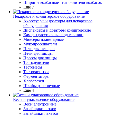
Шприцы колбасные - наполнители колбасок
Ещё 7
Пекарское и кондитерское оборудование
Аксессуары и дозаторы для пекарского
оборудования
Диспенсеры и дозаторы кондитерские
Камеры расстоечные под тележки
Миксеры планетарные
Мукопросеиватели
Печи для пекарен
Печи для пиццы
Прессы для пиццы
Тестоделители
Тестомесы
Тестораскатки
Ферментаторы
Хлеборезки
Шкафы расстоечные
Ещё 4
Весы и упаковочное оборудование
Весы электронные
Запайщики лотков
Запайщики пакетов