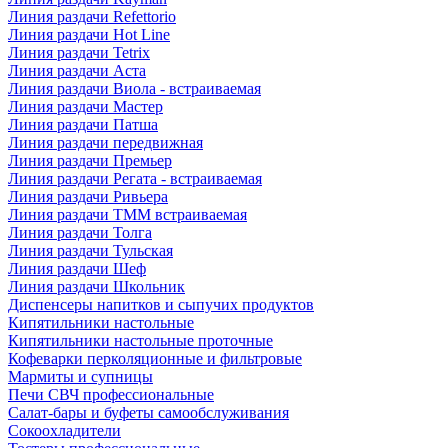
Линия раздачи Refettorio
Линия раздачи Hot Line
Линия раздачи Tetrix
Линия раздачи Аста
Линия раздачи Виола - встраиваемая
Линия раздачи Мастер
Линия раздачи Патша
Линия раздачи передвижная
Линия раздачи Премьер
Линия раздачи Регата - встраиваемая
Линия раздачи Ривьера
Линия раздачи ТММ встраиваемая
Линия раздачи Толга
Линия раздачи Тульская
Линия раздачи Шеф
Линия раздачи Школьник
Диспенсеры напитков и сыпучих продуктов
Кипятильники настольные
Кипятильники настольные проточные
Кофеварки перколяционные и фильтровые
Мармиты и супницы
Печи СВЧ профессиональные
Салат-бары и буфеты самообслуживания
Сокоохладители