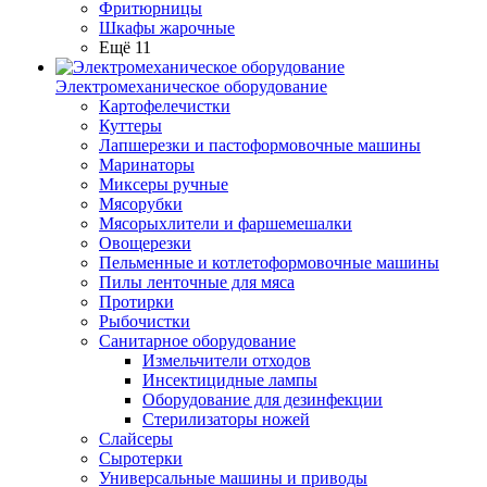
Фритюрницы
Шкафы жарочные
Ещё 11
Электромеханическое оборудование
Картофелечистки
Куттеры
Лапшерезки и пастоформовочные машины
Маринаторы
Миксеры ручные
Мясорубки
Мясорыхлители и фаршемешалки
Овощерезки
Пельменные и котлетоформовочные машины
Пилы ленточные для мяса
Протирки
Рыбочистки
Санитарное оборудование
Измельчители отходов
Инсектицидные лампы
Оборудование для дезинфекции
Стерилизаторы ножей
Слайсеры
Сыротерки
Универсальные машины и приводы