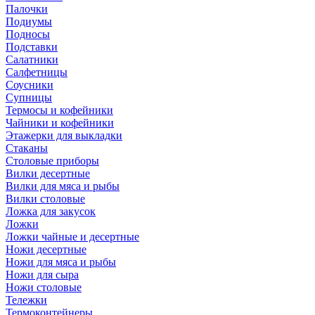
Палочки
Подиумы
Подносы
Подставки
Салатники
Салфетницы
Соусники
Супницы
Термосы и кофейники
Чайники и кофейники
Этажерки для выкладки
Стаканы
Столовые приборы
Вилки десертные
Вилки для мяса и рыбы
Вилки столовые
Ложка для закусок
Ложки
Ложки чайные и десертные
Ножи десертные
Ножи для мяса и рыбы
Ножи для сыра
Ножи столовые
Тележки
Термоконтейнеры