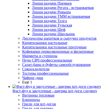
Линия раздачи Премьер
Линия раздачи Регата - встраиваемая
Линия раздачи Ривьера
Линия раздачи ТММ встраиваемая
Линия раздачи Толга
Линия раздачи Тульская
Линия раздачи Шеф
Линия раздачи Школьник
Диспенсеры напитков и сыпучих продуктов
Кипятильники настольные
Кипятильники настольные проточные
Кофеварки перколяционные и фильтровые
Мармиты и супницы
Печи СВЧ профессиональные
Салат-бары и буфеты самообслуживания
Сокоохладители
Тостеры профессиональные
Чафинг-диш
Ещё 1
Фаст-фуд и закусочные - шаурма хот-доги сэндвич
Витрины тепловые
Блинницы
Грили для хот-догов
Грили для шаурмы