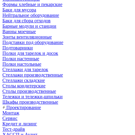
Формы хлебные и пекарские
Баки для мусора
Нейтральное оборудование
Баки для сбора отходов
Барные модули и станции
Ванны моечные
Зонты вентиляционные
Подставки под оборудование
Подтоварники
Полки для тарелок и досок
Полки настенные
Полки настольные
Стеллажи для тарелок
Стеллажи производственные
Стеллажи складские
Столы кондитерские
Столы производственные
Тележки и тележки-шпильки
Шкафы производственные
Проектирование
Монтаж
Сервис
Кредит и лизинг
Тест-драйв
ХАССП и Аудит