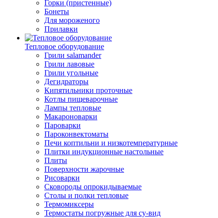
Горки (пристенные)
Бонеты
Для мороженого
Прилавки
Тепловое оборудование
Грили salamander
Грили лавовые
Грили угольные
Дегидраторы
Кипятильники проточные
Котлы пищеварочные
Лампы тепловые
Макароноварки
Пароварки
Пароконвектоматы
Печи коптильни и низкотемпературные
Плитки индукционные настольные
Плиты
Поверхности жарочные
Рисоварки
Сковороды опрокидываемые
Столы и полки тепловые
Термомиксеры
Термостаты погружные для су-вид