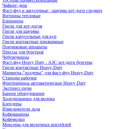
Тостеры профессиональные
Чафинг-диш
Фаст-фуд и закусочные - шаурма хот-доги сэндвич
Витрины тепловые
Блинницы
Грили для хот-догов
Грили для шаурмы
Грили карусельные для кур
Грили контактные прижимные
Пончиковые аппараты
Прессы для бургеров
Чебуречницы
Фаст-фуд Heavy Duty - АЗС хот-доги бургеры
Грили контактные Heavy-Duty
Мармиты-"холдеры" для фаст-фуд Heavy-Duty
Станции рабочие
Фритюрницы автоматические Heavy Duty
Экспресс-печи
Барное оборудование
Холодильники для молока
Блендеры
Измельчители льда
Кофемашины
Кофемолки
Миксеры для молочных коктейлей